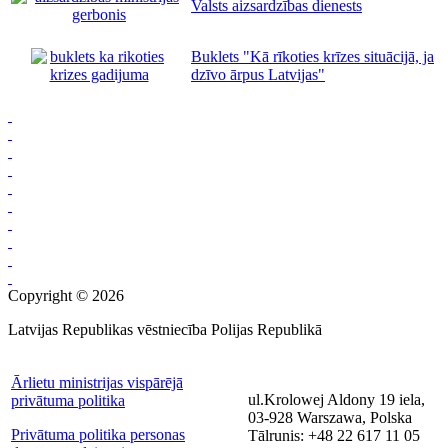
Valsts aizsardzības dienests
Buklets "Kā rīkoties krīzes situācijā, ja
dzīvo ārpus Latvijas"
Copyright © 2026
Latvijas Republikas vēstniecība Polijas Republikā
Ārlietu ministrijas vispārējā
ul.Krolowej Aldony 19 iela,
privātuma politika
03-928 Warszawa, Polska
Privātuma politika personas
Tālrunis: +48 22 617 11 05