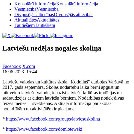
Konsulārā informācija
Konsulārā informācija
Vēstniecība
Vēstniecība
Divpusējās attiecības
Divpusējās attiecības
Aktualitātes
Aktualitātes
Tautiešiem
Tautiešiem
Latviešu nedēļas nogales skoliņa
Facebook
X.com
16.06.2023. 15:44
Latviešu valodas un kultūras skola "Kodoliņš" darbojas Varšavā no
2017. gada septembra. Skolas nodarbību laikā bērni apgūst un
pilnveido latviešu valodu, iepazīst latviešu kultūras tradīcijas un
sadraudzējas ar citiem latviešu bērniem. Nodarbības notiek divas
reizes mēnesī – svētdienās. Aktuālā informācija par skolas
nodarbībām un aktivitātēm ir pieejama:
*
https://www.facebook.com/groups/latviesuskolina
*
https://www.facebook.com/domlotewski