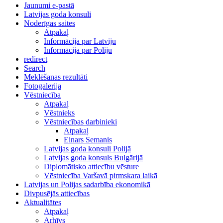
Jaunumi e-pastā
Latvijas goda konsuli
Noderīgas saites
Atpakaļ
Informācija par Latviju
Informācija par Poliju
redirect
Search
Meklēšanas rezultāti
Fotogalerija
Vēstniecība
Atpakaļ
Vēstnieks
Vēstniecības darbinieki
Atpakaļ
Einars Semanis
Latvijas goda konsuli Polijā
Latvijas goda konsuls Bulgārijā
Diplomātisko attiecību vēsture
Vēstniecība Varšavā pirmskara laikā
Latvijas un Polijas sadarbība ekonomikā
Divpusējās attiecības
Aktualitātes
Atpakaļ
Arhīvs