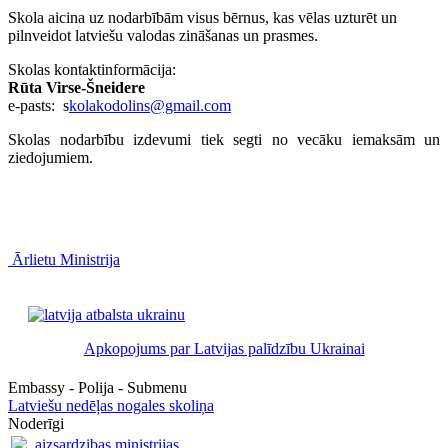
Skola aicina uz nodarbībām visus bērnus, kas vēlas uzturēt un
pilnveidot latviešu valodas zināšanas un prasmes.
Skolas kontaktinformācija:
Rūta Virse-Šneidere
e-pasts: s
kolakodolins@gmail.com
Skolas nodarbību izdevumi tiek segti no vecāku iemaksām un
ziedojumiem.
Ārlietu Ministrija
Apkopojums par Latvijas palīdzību Ukrainai
Embassy - Polija - Submenu
Latviešu nedēļas nogales skoliņa
Noderīgi