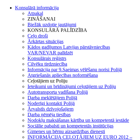
Konsulārā informācija
Atpakaļ
ZINĀŠANAI
Biežāk uzdotie jautājumi
KONSULĀRĀ PALĪDZĪBA
Ceļo droši
Ārkārtas situācijas
Kādos gadījumos Latvijas pārstāvniecības
VAR/NEVAR palīdzēt
Konsulārais reģistrs
Cilvēku tirdzniecība
Informācija par 9.Saeimas vēlēšanu norisi Polijā
Atgriešanās apliecības noformēšana
Ceļotājiem uz Poliju
Ieteikumi un brīdinājumi ceļotājiem uz Poliju
Autotransporta vadīšana Polijā
Darba meklētājiem Polijā
Noderīgi kontakti Polijā
Ārvalstīs dzīvojošajiem
Darba ņēmēja tiesības
Nodokļu maksāšanas kārtība un kompetentā iestāde
Sociālie pabalsti un kompetentās institūcijas
Ģimenes un bērnu aizsardzības dienesti
INFORMĀCIJA CEĻOTĀJIEM UZ EURO 2012 –