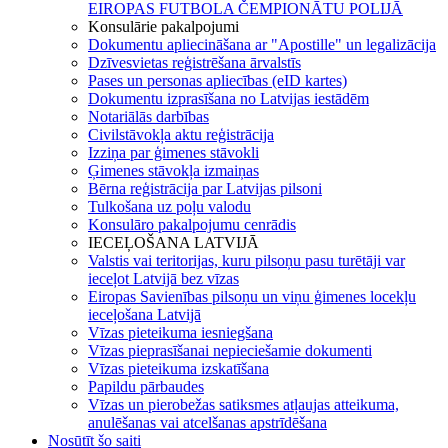
EIROPAS FUTBOLA ČEMPIONĀTU POLIJĀ
Konsulārie pakalpojumi
Dokumentu apliecināšana ar "Apostille" un legalizācija
Dzīvesvietas reģistrēšana ārvalstīs
Pases un personas apliecības (eID kartes)
Dokumentu izprasīšana no Latvijas iestādēm
Notariālās darbības
Civilstāvokļa aktu reģistrācija
Izziņa par ģimenes stāvokli
Ģimenes stāvokļa izmaiņas
Bērna reģistrācija par Latvijas pilsoni
Tulkošana uz poļu valodu
Konsulāro pakalpojumu cenrādis
IECEĻOŠANA LATVIJĀ
Valstis vai teritorijas, kuru pilsoņu pasu turētāji var
ieceļot Latvijā bez vīzas
Eiropas Savienības pilsoņu un viņu ģimenes locekļu
ieceļošana Latvijā
Vīzas pieteikuma iesniegšana
Vīzas pieprasīšanai nepieciešamie dokumenti
Vīzas pieteikuma izskatīšana
Papildu pārbaudes
Vīzas un pierobežas satiksmes atļaujas atteikuma,
anulēšanas vai atcelšanas apstrīdēšana
Nosūtīt šo saiti