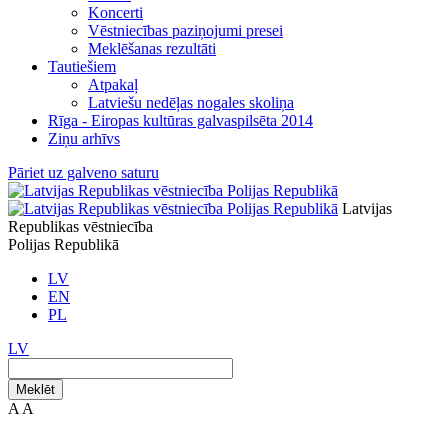
Koncerti
Vēstniecības paziņojumi presei
Meklēšanas rezultāti
Tautiešiem
Atpakaļ
Latviešu nedēļas nogales skoliņa
Rīga - Eiropas kultūras galvaspilsēta 2014
Ziņu arhīvs
Pāriet uz galveno saturu
Latvijas
Republikas vēstniecība
Polijas Republikā
LV
EN
PL
LV
Meklēt
A
A