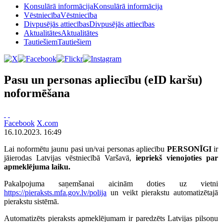
Konsulārā informācija
Konsulārā informācija
Vēstniecība
Vēstniecība
Divpusējās attiecības
Divpusējās attiecības
Aktualitātes
Aktualitātes
Tautiešiem
Tautiešiem
Pasu un personas apliecību (eID karšu)
noformēšana
Facebook
X.com
16.10.2023. 16:49
Lai noformētu jaunu pasi un/vai personas apliecību
PERSONĪGI
ir
jāierodas Latvijas vēstniecībā Varšavā,
iepriekš vienojoties par
apmeklējuma laiku.
Pakalpojuma saņemšanai aicinām doties uz vietni
https://pieraksts.mfa.gov.lv/polija
un veikt pierakstu automatizētajā
pierakstu sistēmā.
Automatizēts pieraksts apmeklējumam ir paredzēts Latvijas pilsoņu