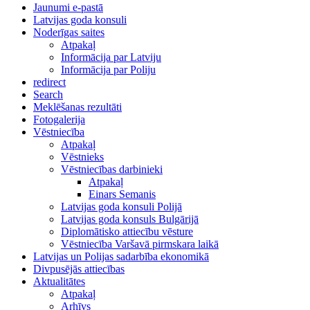
Jaunumi e-pastā
Latvijas goda konsuli
Noderīgas saites
Atpakaļ
Informācija par Latviju
Informācija par Poliju
redirect
Search
Meklēšanas rezultāti
Fotogalerija
Vēstniecība
Atpakaļ
Vēstnieks
Vēstniecības darbinieki
Atpakaļ
Einars Semanis
Latvijas goda konsuli Polijā
Latvijas goda konsuls Bulgārijā
Diplomātisko attiecību vēsture
Vēstniecība Varšavā pirmskara laikā
Latvijas un Polijas sadarbība ekonomikā
Divpusējās attiecības
Aktualitātes
Atpakaļ
Arhīvs