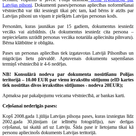
Latvijas pilsoni
. Dokumenti pases/personas apliecības noformēšanai
vēstniecībā var tikt iesniegti tikai pēc tam, kad bērns ir atzīts par
Latvijas pilsoni un viņam ir piešķirts Latvijas personas kods.
Personām, kuras jaunākas par 15 gadiem, dokumentus iesniedz
vecāks vai aizbildnis. (Ja dokumentus iesniedz cita persona –
nepieciešams uzrādīt personas vecāka notariāla apliecināta pilnvaru).
Bērna klātbūtne ir obligāta.
Pases un personas apliecības tiek izgatavotas Latvijā Pilsonības un
migrācijas lietu pārvaldē. Aptuvenais dokumentu saņemšanas
termiņš vēstniecībā ir 4-6 nedēļas.
NB! Konsulārā nodeva par dokumenta nosūtīšanu Polijas
teritorijā – 10.00 EUR par vienu ierakstītu sūtījumu (eID kartes
tiek nosūtītas divos ierakstītos sūtījumos - nodeva 20EUR);
Apmaksa par pakalpojumu veicama vēstniecībā, ar bankas karti.
Ceļošanai nederīgās pases:
Kopš 2008.gada 1.jūlija Latvijas pilsoņa pases, kuras izsniegtas līdz
2002.gada 30.jūnijam (ar ielīmētu fotogrāfiju), nav derīgas
ceļošanai, tai skaitā arī uz Latviju. Šāda pase ir lietojama tikai kā
personu apliecinošs dokuments Latvijas teritorijā.