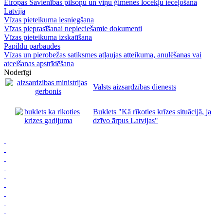
Eiropas Savienības pilsoņu un viņu ģimenes locekļu ieceļošana
Latvijā
Vīzas pieteikuma iesniegšana
Vīzas pieprasīšanai nepieciešamie dokumenti
Vīzas pieteikuma izskatīšana
Papildu pārbaudes
Vīzas un pierobežas satiksmes atļaujas atteikuma, anulēšanas vai
atcelšanas apstrīdēšana
Noderīgi
Valsts aizsardzības dienests
Buklets "Kā rīkoties krīzes situācijā, ja
dzīvo ārpus Latvijas"