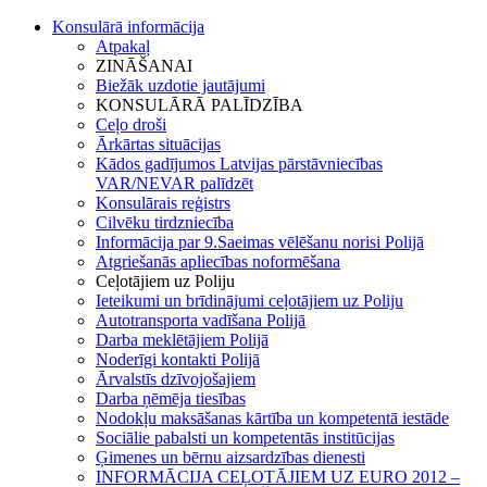
Konsulārā informācija
Atpakaļ
ZINĀŠANAI
Biežāk uzdotie jautājumi
KONSULĀRĀ PALĪDZĪBA
Ceļo droši
Ārkārtas situācijas
Kādos gadījumos Latvijas pārstāvniecības
VAR/NEVAR palīdzēt
Konsulārais reģistrs
Cilvēku tirdzniecība
Informācija par 9.Saeimas vēlēšanu norisi Polijā
Atgriešanās apliecības noformēšana
Ceļotājiem uz Poliju
Ieteikumi un brīdinājumi ceļotājiem uz Poliju
Autotransporta vadīšana Polijā
Darba meklētājiem Polijā
Noderīgi kontakti Polijā
Ārvalstīs dzīvojošajiem
Darba ņēmēja tiesības
Nodokļu maksāšanas kārtība un kompetentā iestāde
Sociālie pabalsti un kompetentās institūcijas
Ģimenes un bērnu aizsardzības dienesti
INFORMĀCIJA CEĻOTĀJIEM UZ EURO 2012 –