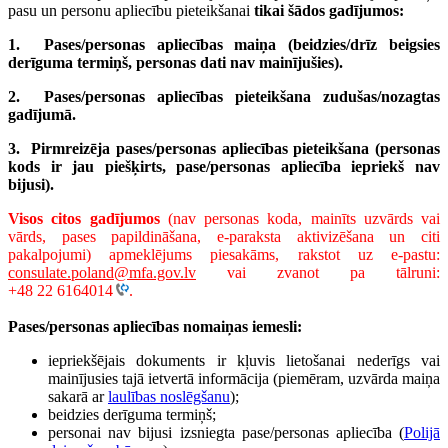
pasu un personu apliecību pieteikšanai
tikai šādos gadījumos:
1. Pases/personas apliecības maiņa (beidzies/drīz beigsies
derīguma termiņš, personas dati nav mainījušies).
2. Pases/personas apliecības pieteikšana zudušas/nozagtas
gadījumā.
3. Pirmreizēja pases/personas apliecības
pieteikšana (personas
kods ir jau piešķirts, pase/personas apliecība iepriekš nav
bijusi).
Visos citos gadījumos
(nav personas koda, mainīts uzvārds vai
vārds, pases papildināšana, e-paraksta aktivizēšana un citi
pakalpojumi) apmeklējums piesakāms,
rakstot uz e-pastu:
consulate.poland@mfa.gov.lv
vai zvanot pa tālruni:
+48 22 6164014
.
Pases/personas apliecības nomaiņas iemesli:
iepriekšējais dokuments ir kļuvis lietošanai nederīgs vai
mainījusies tajā ietvertā informācija (piemēram, uzvārda maiņa
sakarā ar
laulības noslēgšanu
);
beidzies derīguma termiņš;
personai nav bijusi izsniegta pase/personas apliecība (
Polijā