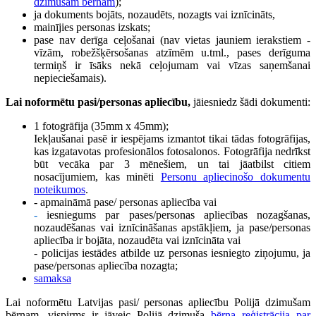
dzimušam bērnam
);
ja dokuments bojāts, nozaudēts, nozagts vai iznīcināts,
mainījies personas izskats;
pase nav derīga ceļošanai (nav vietas jauniem ierakstiem -
vīzām, robežšķērsošanas atzīmēm u.tml., pases derīguma
termiņš ir īsāks nekā ceļojumam vai vīzas saņemšanai
nepieciešamais).
Lai noformētu pasi/personas apliecību,
jāiesniedz šādi dokumenti:
1 fotogrāfija (35mm x 45mm);
Iekļaušanai pasē ir iespējams izmantot tikai tādas fotogrāfijas,
kas izgatavotas profesionālos fotosalonos. Fotogrāfija nedrīkst
būt vecāka par 3 mēnešiem, un tai jāatbilst citiem
nosacījumiem, kas minēti
Personu apliecinošo dokumentu
noteikumos
.
- apmaināmā pase/ personas apliecība vai
-
iesniegums
par pases/personas apliecības nozagšanas,
nozaudēšanas vai iznīcināšanas apstākļiem, ja pase/personas
apliecība ir bojāta, nozaudēta vai iznīcināta vai
- policijas iestādes atbilde uz personas iesniegto ziņojumu, ja
pase/personas apliecība nozagta;
samaksa
Lai noformētu Latvijas pasi/ personas apliecību Polijā dzimušam
bērnam, vispirms ir jāveic Polijā dzimuša
bērna reģistrācija par