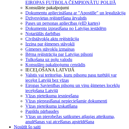
EIROPAS FUTBOLA ČEMPIONĀTU POLIJĀ
Konsulārie pakalpojumi
Dokumentu apliecināšana ar "Apostille" un legalizācija
Dzīvesvietas reģistrēšana ārvalstīs
Pases un personas apliecības (eID kartes)
Dokumentu izprasīšana no Latvijas iestādēm
Notariālās darbības
Civilstāvokļa aktu reģistrācija
Izziņa par ģimenes stāvokli
Ģimenes stāvokļa izmaiņas
Bērna reģistrācija par Latvijas pilsoni
Tulkošana uz poļu valodu
Konsulāro pakalpojumu cenrādis
IECEĻOŠANA LATVIJĀ
Valstis vai teritorijas, kuru pilsoņu pasu turētāji var
ieceļot Latvijā bez vīzas
Eiropas Savienības pilsoņu un viņu ģimenes locekļu
ieceļošana Latvijā
Vīzas pieteikuma iesniegšana
Vīzas pieprasīšanai nepieciešamie dokumenti
Vīzas pieteikuma izskatīšana
Papildu pārbaudes
Vīzas un pierobežas satiksmes atļaujas atteikuma,
anulēšanas vai atcelšanas apstrīdēšana
Nosūtīt šo saiti