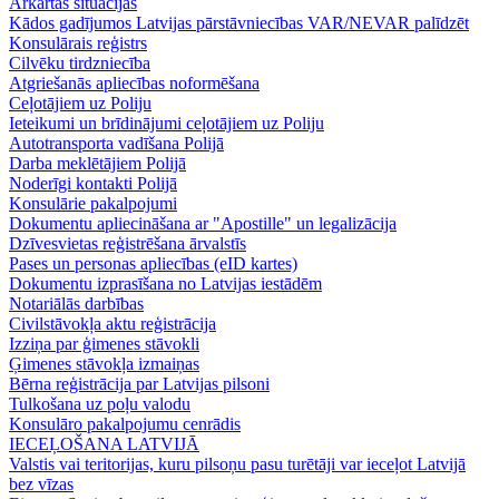
Ārkārtas situācijas
Kādos gadījumos Latvijas pārstāvniecības VAR/NEVAR palīdzēt
Konsulārais reģistrs
Cilvēku tirdzniecība
Atgriešanās apliecības noformēšana
Ceļotājiem uz Poliju
Ieteikumi un brīdinājumi ceļotājiem uz Poliju
Autotransporta vadīšana Polijā
Darba meklētājiem Polijā
Noderīgi kontakti Polijā
Konsulārie pakalpojumi
Dokumentu apliecināšana ar "Apostille" un legalizācija
Dzīvesvietas reģistrēšana ārvalstīs
Pases un personas apliecības (eID kartes)
Dokumentu izprasīšana no Latvijas iestādēm
Notariālās darbības
Civilstāvokļa aktu reģistrācija
Izziņa par ģimenes stāvokli
Ģimenes stāvokļa izmaiņas
Bērna reģistrācija par Latvijas pilsoni
Tulkošana uz poļu valodu
Konsulāro pakalpojumu cenrādis
IECEĻOŠANA LATVIJĀ
Valstis vai teritorijas, kuru pilsoņu pasu turētāji var ieceļot Latvijā
bez vīzas