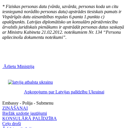
* Fiziskas personas datu (vārda, uzvārda, personas koda un citu
iesniegumā norādīto personas datu) apstrādes tiesiskais pamats ir
Vispārīgās datu aizsardzības regulas 6.panta 1.punkta c)
apakšpunkts. Latvijas diplomātisko un konsulāro pārstāvniecību
ārvalstīs juridiskais pienākums ir apstrādāt personas datus saskaņā
ar Ministru Kabineta 21.02.2012. noteikumiem Nr. 134 “Personu
apliecinošu dokumentu noteikumi”.
Ārlietu Ministrija
Apkopojums par Latvijas palīdzību Ukrainai
Embassy - Polija - Submenu
ZINĀŠANAI
Biežāk uzdotie jautājumi
KONSULĀRĀ PALĪDZĪBA
Ceļo droši