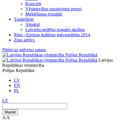
Koncerti
Vēstniecības paziņojumi presei
Meklēšanas rezultāti
Tautiešiem
Atpakaļ
Latviešu nedēļas nogales skoliņa
Rīga - Eiropas kultūras galvaspilsēta 2014
Ziņu arhīvs
Pāriet uz galveno saturu
Latvijas
Republikas vēstniecība
Polijas Republikā
LV
EN
PL
LV
Meklēt
A
A