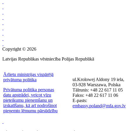
Copyright © 2026
Latvijas Republikas vēstniecība Polijas Republikā
Ārlietu ministrijas vispārējā
ul.Krolowej Aldony 19 iela,
privātuma politika
03-928 Warszawa, Polska
Privātuma politika personas
Tālrunis: +48 22 617 11 05
datu apstrādei, veicot vīzu
Fakss: +48 22 617 11 06
pieteikumu pieņemšanu un
E-pasts:
izskatīšanu, kā arī nodrošinot
embassy.poland@mfa.gov.lv
pieņemto lēmumu pārsūdzību