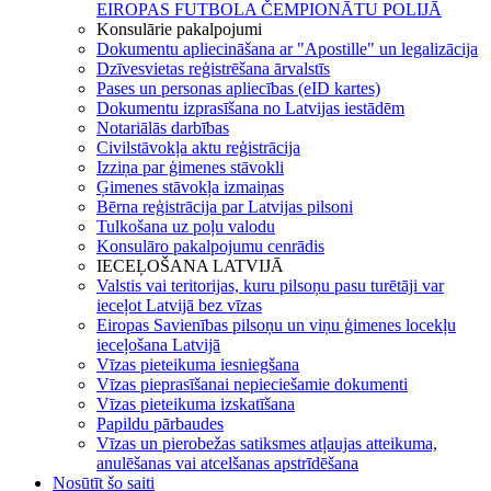
EIROPAS FUTBOLA ČEMPIONĀTU POLIJĀ
Konsulārie pakalpojumi
Dokumentu apliecināšana ar "Apostille" un legalizācija
Dzīvesvietas reģistrēšana ārvalstīs
Pases un personas apliecības (eID kartes)
Dokumentu izprasīšana no Latvijas iestādēm
Notariālās darbības
Civilstāvokļa aktu reģistrācija
Izziņa par ģimenes stāvokli
Ģimenes stāvokļa izmaiņas
Bērna reģistrācija par Latvijas pilsoni
Tulkošana uz poļu valodu
Konsulāro pakalpojumu cenrādis
IECEĻOŠANA LATVIJĀ
Valstis vai teritorijas, kuru pilsoņu pasu turētāji var
ieceļot Latvijā bez vīzas
Eiropas Savienības pilsoņu un viņu ģimenes locekļu
ieceļošana Latvijā
Vīzas pieteikuma iesniegšana
Vīzas pieprasīšanai nepieciešamie dokumenti
Vīzas pieteikuma izskatīšana
Papildu pārbaudes
Vīzas un pierobežas satiksmes atļaujas atteikuma,
anulēšanas vai atcelšanas apstrīdēšana
Nosūtīt šo saiti