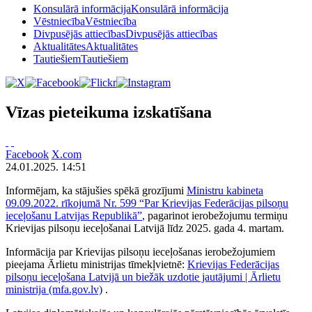
Konsulārā informācija
Konsulārā informācija
Vēstniecība
Vēstniecība
Divpusējās attiecības
Divpusējās attiecības
Aktualitātes
Aktualitātes
Tautiešiem
Tautiešiem
Vīzas pieteikuma izskatīšana
Facebook
X.com
24.01.2025. 14:51
Informējam, ka stājušies spēkā grozījumi
Ministru kabineta
09.09.2022. rīkojumā Nr. 599 “Par Krievijas Federācijas pilsoņu
ieceļošanu Latvijas Republikā”
, pagarinot ierobežojumu termiņu
Krievijas pilsoņu ieceļošanai Latvijā līdz 2025. gada 4. martam.
Informācija par Krievijas pilsoņu ieceļošanas ierobežojumiem
pieejama Ārlietu ministrijas tīmekļvietnē:
Krievijas Federācijas
pilsoņu ieceļošana Latvijā un biežāk uzdotie jautājumi | Ārlietu
ministrija (mfa.gov.lv)
.