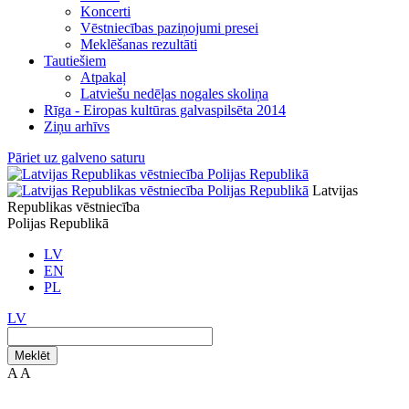
Koncerti
Vēstniecības paziņojumi presei
Meklēšanas rezultāti
Tautiešiem
Atpakaļ
Latviešu nedēļas nogales skoliņa
Rīga - Eiropas kultūras galvaspilsēta 2014
Ziņu arhīvs
Pāriet uz galveno saturu
Latvijas
Republikas vēstniecība
Polijas Republikā
LV
EN
PL
LV
Meklēt
A
A