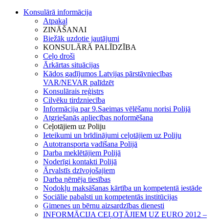
Konsulārā informācija
Atpakaļ
ZINĀŠANAI
Biežāk uzdotie jautājumi
KONSULĀRĀ PALĪDZĪBA
Ceļo droši
Ārkārtas situācijas
Kādos gadījumos Latvijas pārstāvniecības
VAR/NEVAR palīdzēt
Konsulārais reģistrs
Cilvēku tirdzniecība
Informācija par 9.Saeimas vēlēšanu norisi Polijā
Atgriešanās apliecības noformēšana
Ceļotājiem uz Poliju
Ieteikumi un brīdinājumi ceļotājiem uz Poliju
Autotransporta vadīšana Polijā
Darba meklētājiem Polijā
Noderīgi kontakti Polijā
Ārvalstīs dzīvojošajiem
Darba ņēmēja tiesības
Nodokļu maksāšanas kārtība un kompetentā iestāde
Sociālie pabalsti un kompetentās institūcijas
Ģimenes un bērnu aizsardzības dienesti
INFORMĀCIJA CEĻOTĀJIEM UZ EURO 2012 –