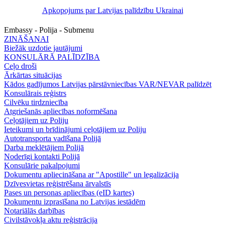
Apkopojums par Latvijas palīdzību Ukrainai
Embassy - Polija - Submenu
ZINĀŠANAI
Biežāk uzdotie jautājumi
KONSULĀRĀ PALĪDZĪBA
Ceļo droši
Ārkārtas situācijas
Kādos gadījumos Latvijas pārstāvniecības VAR/NEVAR palīdzēt
Konsulārais reģistrs
Cilvēku tirdzniecība
Atgriešanās apliecības noformēšana
Ceļotājiem uz Poliju
Ieteikumi un brīdinājumi ceļotājiem uz Poliju
Autotransporta vadīšana Polijā
Darba meklētājiem Polijā
Noderīgi kontakti Polijā
Konsulārie pakalpojumi
Dokumentu apliecināšana ar "Apostille" un legalizācija
Dzīvesvietas reģistrēšana ārvalstīs
Pases un personas apliecības (eID kartes)
Dokumentu izprasīšana no Latvijas iestādēm
Notariālās darbības
Civilstāvokļa aktu reģistrācija