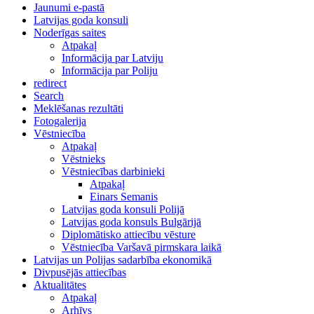
Jaunumi e-pastā
Latvijas goda konsuli
Noderīgas saites
Atpakaļ
Informācija par Latviju
Informācija par Poliju
redirect
Search
Meklēšanas rezultāti
Fotogalerija
Vēstniecība
Atpakaļ
Vēstnieks
Vēstniecības darbinieki
Atpakaļ
Einars Semanis
Latvijas goda konsuli Polijā
Latvijas goda konsuls Bulgārijā
Diplomātisko attiecību vēsture
Vēstniecība Varšavā pirmskara laikā
Latvijas un Polijas sadarbība ekonomikā
Divpusējās attiecības
Aktualitātes
Atpakaļ
Arhīvs