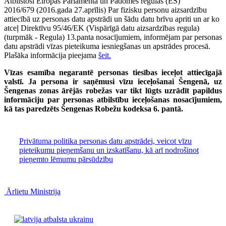
Atbilstoši Eiropas Parlamenta un Padomes regulas (ES)
2016/679 (2016.gada 27.aprīlis) Par fizisku personu aizsardzību
attiecībā uz personas datu apstrādi un šādu datu brīvu apriti un ar ko
atceļ Direktīvu 95/46/EK (Vispārīgā datu aizsardzības regula)
(turpmāk - Regula) 13.panta nosacījumiem, informējam par personas
datu apstrādi vīzas pieteikuma iesniegšanas un apstrādes procesā.
Plašāka informācija pieejama
šeit.
Vīzas esamība negarantē personas tiesības ieceļot attiecīgajā
valstī. Ja persona ir saņēmusi vīzu ieceļošanai Šengenā, uz
Šengenas zonas ārējās robežas var tikt lūgts uzrādīt papildus
informāciju par personas atbilstību ieceļošanas nosacījumiem,
kā tas paredzēts Šengenas Robežu kodeksa 6. pantā.
Privātuma politika personas datu apstrādei, veicot vīzu
pieteikumu pieņemšanu un izskatīšanu, kā arī nodrošinot
pieņemto lēmumu pārsūdzību
Ārlietu Ministrija