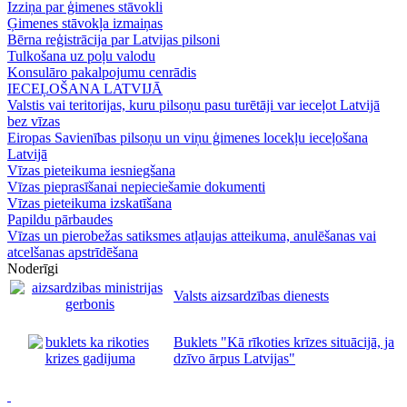
Izziņa par ģimenes stāvokli
Ģimenes stāvokļa izmaiņas
Bērna reģistrācija par Latvijas pilsoni
Tulkošana uz poļu valodu
Konsulāro pakalpojumu cenrādis
IECEĻOŠANA LATVIJĀ
Valstis vai teritorijas, kuru pilsoņu pasu turētāji var ieceļot Latvijā
bez vīzas
Eiropas Savienības pilsoņu un viņu ģimenes locekļu ieceļošana
Latvijā
Vīzas pieteikuma iesniegšana
Vīzas pieprasīšanai nepieciešamie dokumenti
Vīzas pieteikuma izskatīšana
Papildu pārbaudes
Vīzas un pierobežas satiksmes atļaujas atteikuma, anulēšanas vai
atcelšanas apstrīdēšana
Noderīgi
Valsts aizsardzības dienests
Buklets "Kā rīkoties krīzes situācijā, ja
dzīvo ārpus Latvijas"