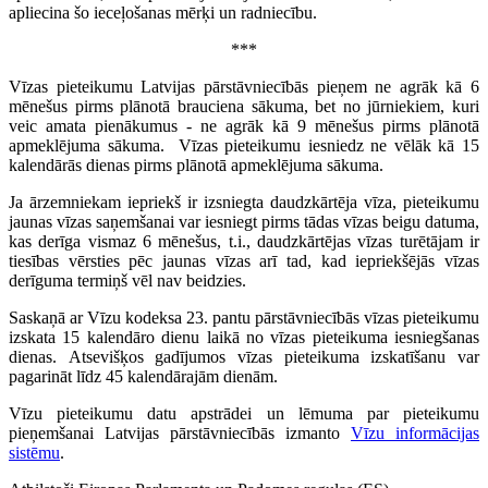
apliecina šo ieceļošanas mērķi un radniecību.
***
Vīzas pieteikumu Latvijas pārstāvniecībās pieņem ne agrāk kā 6
mēnešus pirms plānotā brauciena sākuma, bet no jūrniekiem, kuri
veic amata pienākumus - ne agrāk kā 9 mēnešus pirms plānotā
apmeklējuma sākuma. Vīzas pieteikumu iesniedz ne vēlāk kā 15
kalendārās dienas pirms plānotā apmeklējuma sākuma.
Ja ārzemniekam iepriekš ir izsniegta daudzkārtēja vīza, pieteikumu
jaunas vīzas saņemšanai var iesniegt pirms tādas vīzas beigu datuma,
kas derīga vismaz 6 mēnešus, t.i., daudzkārtējas vīzas turētājam ir
tiesības vērsties pēc jaunas vīzas arī tad, kad iepriekšējās vīzas
derīguma termiņš vēl nav beidzies.
Saskaņā ar Vīzu kodeksa 23. pantu pārstāvniecībās vīzas pieteikumu
izskata 15 kalendāro dienu laikā no vīzas pieteikuma iesniegšanas
dienas. Atsevišķos gadījumos vīzas pieteikuma izskatīšanu var
pagarināt līdz 45 kalendārajām dienām.
Vīzu pieteikumu datu apstrādei un lēmuma par pieteikumu
pieņemšanai Latvijas pārstāvniecībās izmanto
Vīzu informācijas
sistēmu
.