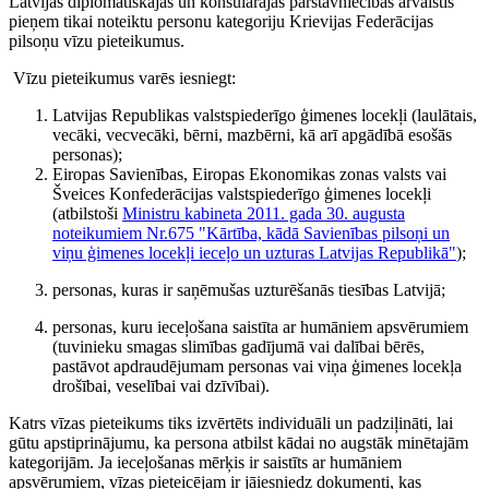
Latvijas diplomātiskajās un konsulārajās pārstāvniecībās ārvalstīs
pieņem tikai noteiktu personu kategoriju Krievijas Federācijas
pilsoņu vīzu pieteikumus.
Vīzu pieteikumus varēs iesniegt:
Latvijas Republikas valstspiederīgo ģimenes locekļi (laulātais,
vecāki, vecvecāki, bērni, mazbērni, kā arī apgādībā esošās
personas);
Eiropas Savienības, Eiropas Ekonomikas zonas valsts vai
Šveices Konfederācijas valstspiederīgo ģimenes locekļi
(atbilstoši
Ministru kabineta 2011. gada 30. augusta
noteikumiem Nr.675 "Kārtība, kādā Savienības pilsoņi un
viņu ģimenes locekļi ieceļo un uzturas Latvijas Republikā"
);
personas, kuras ir saņēmušas uzturēšanās tiesības Latvijā;
personas, kuru ieceļošana saistīta ar humāniem apsvērumiem
(tuvinieku smagas slimības gadījumā vai dalībai bērēs,
pastāvot apdraudējumam personas vai viņa ģimenes locekļa
drošībai, veselībai vai dzīvībai).
Katrs vīzas pieteikums tiks izvērtēts individuāli un padziļināti, lai
gūtu apstiprinājumu, ka persona atbilst kādai no augstāk minētajām
kategorijām. Ja ieceļošanas mērķis ir saistīts ar humāniem
apsvērumiem, vīzas pieteicējam ir jāiesniedz dokumenti, kas