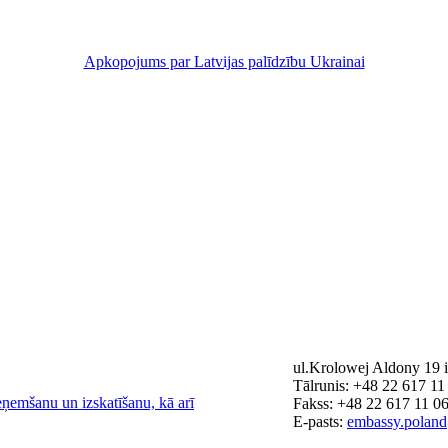
Apkopojums par Latvijas palīdzību Ukrainai
ul.Krolowej Aldony 19 
Tālrunis: +48 22 617 11
eņemšanu un izskatīšanu, kā arī
Fakss: +48 22 617 11 0
E-pasts:
embassy.polan