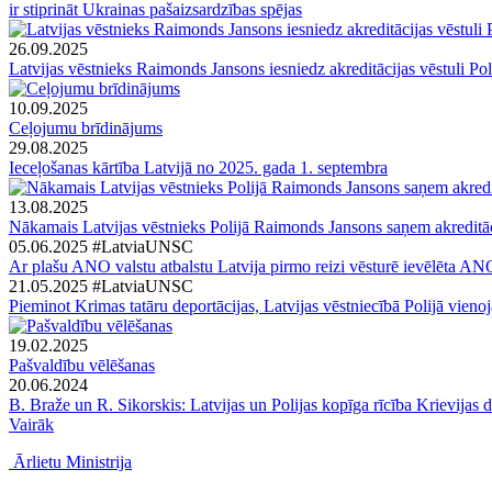
ir stiprināt Ukrainas pašaizsardzības spējas
26.09.2025
Latvijas vēstnieks Raimonds Jansons iesniedz akreditācijas vēstuli Po
10.09.2025
Ceļojumu brīdinājums
29.08.2025
Ieceļošanas kārtība Latvijā no 2025. gada 1. septembra
13.08.2025
Nākamais Latvijas vēstnieks Polijā Raimonds Jansons saņem akreditāci
05.06.2025
#LatviaUNSC
Ar plašu ANO valstu atbalstu Latvija pirmo reizi vēsturē ievēlēta 
21.05.2025
#LatviaUNSC
Pieminot Krimas tatāru deportācijas, Latvijas vēstniecībā Polijā vienoja
19.02.2025
Pašvaldību vēlēšanas
20.06.2024
B. Braže un R. Sikorskis: Latvijas un Polijas kopīga rīcība Krievija
Vairāk
Ārlietu Ministrija