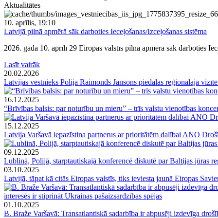
Aktualitātes
10. aprīlis, 19:10
Latvijā pilnā apmērā sāk darboties Ieceļošanas/Izceļošanas sistēma
2026. gada 10. aprīlī 29 Eiropas valstīs pilnā apmērā sāk darboties Iec
Lasīt vairāk
20.02.2026
Latvijas vēstnieks Polijā Raimonds Jansons piedalās reģionālajā viz
16.12.2025
“Brīvības balsis: par noturību un mieru” – trīs valstu vienotības konce
15.12.2025
Latvija Varšavā iepazīstina partnerus ar prioritātēm dalībai ANO Dro
09.12.2025
Lublinā, Polijā, starptautiskajā konferencē diskutē par Baltijas jūras 
03.10.2025
Latvijā, tāpat kā citās Eiropas valstīs, tiks ieviesta jaunā Eiropas Savi
01.10.2025
B. Braže Varšavā: Transatlantiskā sadarbība ir abpusēji izdevīga droš