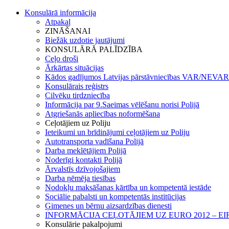
Konsulārā informācija
Atpakaļ
ZINĀŠANAI
Biežāk uzdotie jautājumi
KONSULĀRĀ PALĪDZĪBA
Ceļo droši
Ārkārtas situācijas
Kādos gadījumos Latvijas pārstāvniecības VAR/NEVAR 
Konsulārais reģistrs
Cilvēku tirdzniecība
Informācija par 9.Saeimas vēlēšanu norisi Polijā
Atgriešanās apliecības noformēšana
Ceļotājiem uz Poliju
Ieteikumi un brīdinājumi ceļotājiem uz Poliju
Autotransporta vadīšana Polijā
Darba meklētājiem Polijā
Noderīgi kontakti Polijā
Ārvalstīs dzīvojošajiem
Darba ņēmēja tiesības
Nodokļu maksāšanas kārtība un kompetentā iestāde
Sociālie pabalsti un kompetentās institūcijas
Ģimenes un bērnu aizsardzības dienesti
INFORMĀCIJA CEĻOTĀJIEM UZ EURO 2012 – E
Konsulārie pakalpojumi