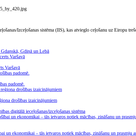
eļošanas/Izceļošanas sistēma (IIS), kas atvieglo ceļošanu uz Eiropu trešo
ītē Gdaņskā, Gdiņā un Lebā
rts Varšavā
šības padomē.
reģiona drošības izaicinājumiem
enības digitālā ieceļošanas/izceļošanas sistēma
ībai un ekonomikai – tās ietvaros notiek mācības, zināšanu un prasmju a