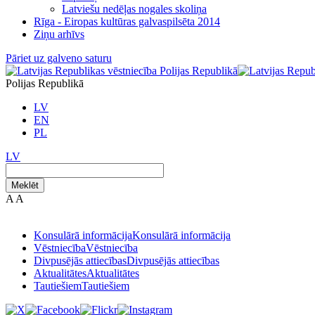
Latviešu nedēļas nogales skoliņa
Rīga - Eiropas kultūras galvaspilsēta 2014
Ziņu arhīvs
Pāriet uz galveno saturu
Polijas Republikā
LV
EN
PL
LV
Meklēt
A
A
Konsulārā informācija
Konsulārā informācija
Vēstniecība
Vēstniecība
Divpusējās attiecības
Divpusējās attiecības
Aktualitātes
Aktualitātes
Tautiešiem
Tautiešiem