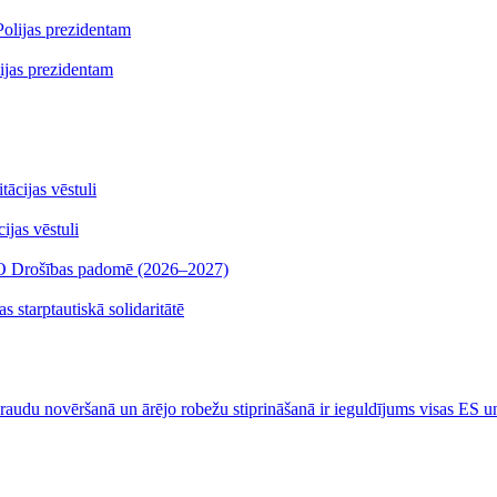
lijas prezidentam
jas vēstuli
ANO Drošības padomē (2026–2027)
s starptautiskā solidaritātē
s draudu novēršanā un ārējo robežu stiprināšanā ir ieguldījums visas ES