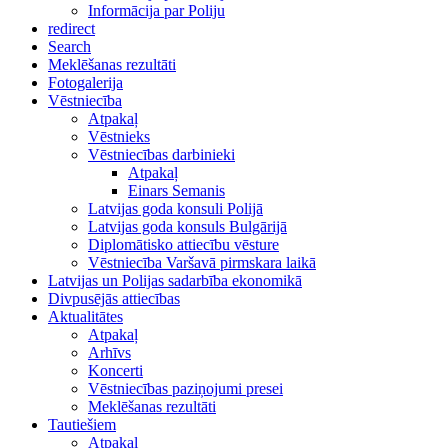
Informācija par Poliju
redirect
Search
Meklēšanas rezultāti
Fotogalerija
Vēstniecība
Atpakaļ
Vēstnieks
Vēstniecības darbinieki
Atpakaļ
Einars Semanis
Latvijas goda konsuli Polijā
Latvijas goda konsuls Bulgārijā
Diplomātisko attiecību vēsture
Vēstniecība Varšavā pirmskara laikā
Latvijas un Polijas sadarbība ekonomikā
Divpusējās attiecības
Aktualitātes
Atpakaļ
Arhīvs
Koncerti
Vēstniecības paziņojumi presei
Meklēšanas rezultāti
Tautiešiem
Atpakaļ