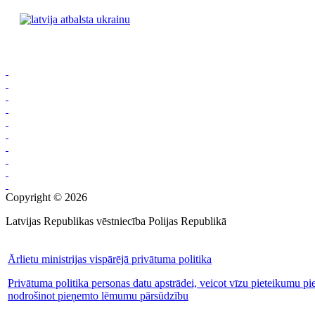
Copyright © 2026
Latvijas Republikas vēstniecība Polijas Republikā
Ārlietu ministrijas vispārējā privātuma politika
Privātuma politika personas datu apstrādei, veicot vīzu pieteikumu pi
nodrošinot pieņemto lēmumu pārsūdzību