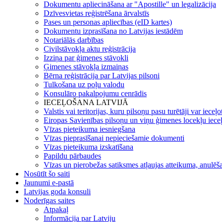
Dokumentu apliecināšana ar "Apostille" un legalizācija
Dzīvesvietas reģistrēšana ārvalstīs
Pases un personas apliecības (eID kartes)
Dokumentu izprasīšana no Latvijas iestādēm
Notariālās darbības
Civilstāvokļa aktu reģistrācija
Izziņa par ģimenes stāvokli
Ģimenes stāvokļa izmaiņas
Bērna reģistrācija par Latvijas pilsoni
Tulkošana uz poļu valodu
Konsulāro pakalpojumu cenrādis
IECEĻOŠANA LATVIJĀ
Valstis vai teritorijas, kuru pilsoņu pasu turētāji var ieceļ
Eiropas Savienības pilsoņu un viņu ģimenes locekļu iece
Vīzas pieteikuma iesniegšana
Vīzas pieprasīšanai nepieciešamie dokumenti
Vīzas pieteikuma izskatīšana
Papildu pārbaudes
Vīzas un pierobežas satiksmes atļaujas atteikuma, anulēša
Nosūtīt šo saiti
Jaunumi e-pastā
Latvijas goda konsuli
Noderīgas saites
Atpakaļ
Informācija par Latviju