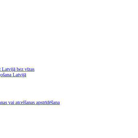
ot Latvijā bez vīzas
ļošana Latvijā
nas vai atcelšanas apstrīdēšana