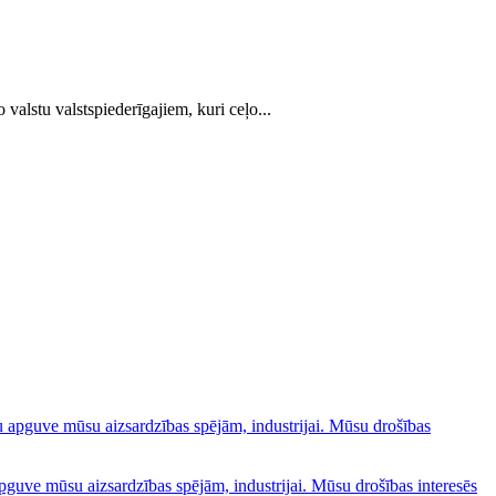
 valstu valstspiederīgajiem, kuri ceļo...
pguve mūsu aizsardzības spējām, industrijai. Mūsu drošības interesēs