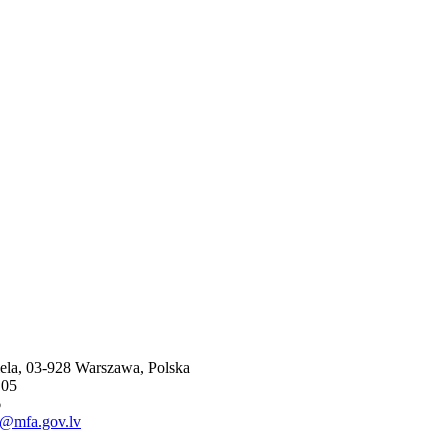
iela, 03-928 Warszawa, Polska
 05
6
d@mfa.gov.lv