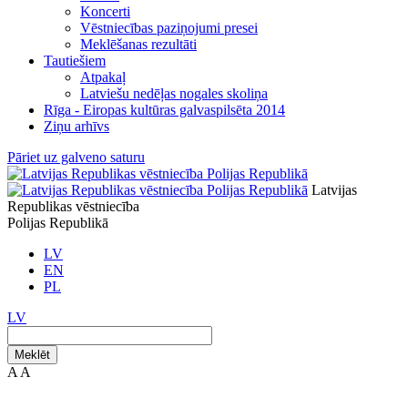
Koncerti
Vēstniecības paziņojumi presei
Meklēšanas rezultāti
Tautiešiem
Atpakaļ
Latviešu nedēļas nogales skoliņa
Rīga - Eiropas kultūras galvaspilsēta 2014
Ziņu arhīvs
Pāriet uz galveno saturu
Latvijas
Republikas vēstniecība
Polijas Republikā
LV
EN
PL
LV
Meklēt
A
A