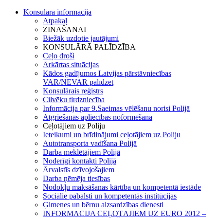
Konsulārā informācija
Atpakaļ
ZINĀŠANAI
Biežāk uzdotie jautājumi
KONSULĀRĀ PALĪDZĪBA
Ceļo droši
Ārkārtas situācijas
Kādos gadījumos Latvijas pārstāvniecības
VAR/NEVAR palīdzēt
Konsulārais reģistrs
Cilvēku tirdzniecība
Informācija par 9.Saeimas vēlēšanu norisi Polijā
Atgriešanās apliecības noformēšana
Ceļotājiem uz Poliju
Ieteikumi un brīdinājumi ceļotājiem uz Poliju
Autotransporta vadīšana Polijā
Darba meklētājiem Polijā
Noderīgi kontakti Polijā
Ārvalstīs dzīvojošajiem
Darba ņēmēja tiesības
Nodokļu maksāšanas kārtība un kompetentā iestāde
Sociālie pabalsti un kompetentās institūcijas
Ģimenes un bērnu aizsardzības dienesti
INFORMĀCIJA CEĻOTĀJIEM UZ EURO 2012 –