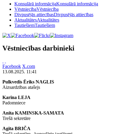
Konsulārā informācija
Konsulārā informācija
Vēstniecība
Vēstniecība
Divpusējās attiecības
Divpusējās attiecības
Aktualitātes
Aktualitātes
Tautiešiem
Tautiešiem
Vēstniecības darbinieki
Facebook
X.com
13.08.2025. 11:41
Pulkvedis Ēriks NAGLIS
Aizsardzības atašejs
Karina LEJA
Padomniece
Anita KAMINSKA-SAMATA
Trešā sekretāre
Agita BRIČA
Trešā sekretāre - konsulārie jautājumi