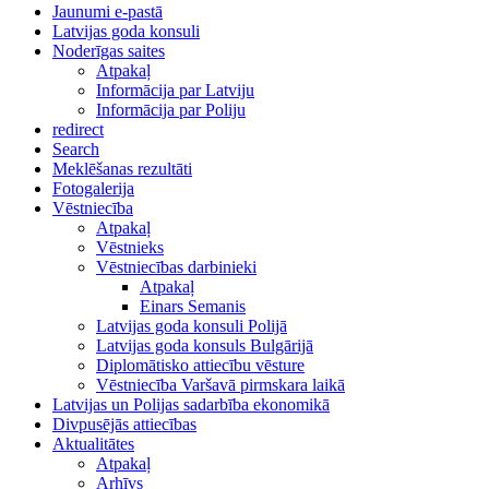
Jaunumi e-pastā
Latvijas goda konsuli
Noderīgas saites
Atpakaļ
Informācija par Latviju
Informācija par Poliju
redirect
Search
Meklēšanas rezultāti
Fotogalerija
Vēstniecība
Atpakaļ
Vēstnieks
Vēstniecības darbinieki
Atpakaļ
Einars Semanis
Latvijas goda konsuli Polijā
Latvijas goda konsuls Bulgārijā
Diplomātisko attiecību vēsture
Vēstniecība Varšavā pirmskara laikā
Latvijas un Polijas sadarbība ekonomikā
Divpusējās attiecības
Aktualitātes
Atpakaļ
Arhīvs