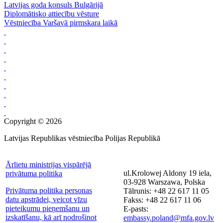
Latvijas goda konsuls Bulgārijā
Diplomātisko attiecību vēsture
Vēstniecība Varšavā pirmskara laikā
Copyright © 2026
Latvijas Republikas vēstniecība Polijas Republikā
Ārlietu ministrijas vispārējā
ul.Krolowej Aldony 19 iela,
privātuma politika
03-928 Warszawa, Polska
Privātuma politika personas
Tālrunis: +48 22 617 11 05
datu apstrādei, veicot vīzu
Fakss: +48 22 617 11 06
pieteikumu pieņemšanu un
E-pasts:
izskatīšanu, kā arī nodrošinot
embassy.poland@mfa.gov.lv