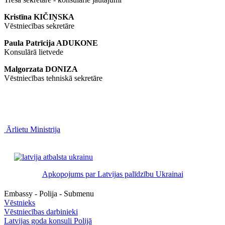
Kristīna KIČIŅSKA
Vēstniecības sekretāre
Paula Patrīcija ADUKONE
Konsulārā lietvede
Malgorzata DONIZA
Vēstniecības tehniskā sekretāre
Ārlietu Ministrija
Apkopojums par Latvijas palīdzību Ukrainai
Embassy - Polija - Submenu
Vēstnieks
Vēstniecības darbinieki
Latvijas goda konsuli Polijā