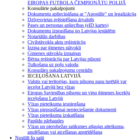
EIROPAS FUTBOLA ČEMPIONĀTU POLIJĀ
Konsulārie pakalpojumi
Dokumentu apliecināšana ar "Apostille" un legalizācija
Dzīvesvietas reģistrēšana ārvalstīs
Pases un personas apliecības (eID kartes)
Dokumentu izprasīšana no Latvijas iestādēm
Notariālās darbības
Civilstāvokļa aktu reģistrācija
Izziņa par ģimenes stāvokli
Ģimenes stāvokļa izmaiņas
Bērna reģistrācija par Latvijas pilsoni
Tulkošana uz poļu valodu
Konsulāro pakalpojumu cenrādis
IECEĻOŠANA LATVIJĀ
Valstis vai teritorijas, kuru pilsoņu pasu turētāji var
ieceļot Latvijā bez vīzas
Eiropas Savienības pilsoņu un viņu ģimenes locekļu
ieceļošana Latvijā
Vīzas pieteikuma iesniegšana
Vīzas pieprasīšanai nepieciešamie dokumenti
Vīzas pieteikuma izskatīšana
Papildu pārbaudes
Vīzas un pierobežas satiksmes atļaujas atteikuma,
anulēšanas vai atcelšanas apstrīdēšana
Nosūtīt šo saiti