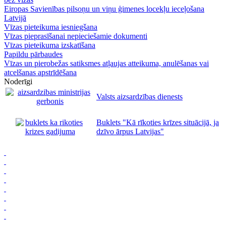
Eiropas Savienības pilsoņu un viņu ģimenes locekļu ieceļošana
Latvijā
Vīzas pieteikuma iesniegšana
Vīzas pieprasīšanai nepieciešamie dokumenti
Vīzas pieteikuma izskatīšana
Papildu pārbaudes
Vīzas un pierobežas satiksmes atļaujas atteikuma, anulēšanas vai
atcelšanas apstrīdēšana
Noderīgi
Valsts aizsardzības dienests
Buklets "Kā rīkoties krīzes situācijā, ja
dzīvo ārpus Latvijas"