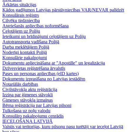
Ārkārtas situācijas
Kādos gadījumos Latvijas pārstāvniecības VAR/NEVAR palīdzēt
Konsulārais reģistrs
Cilvēku tirdzniecība
Atgriešanās apliecības noformēšana
Ceļotājiem uz Poliju
Ieteikumi un brīdinājumi ceļotājiem uz Poliju
Autotransporta vadīšana Polijā
Darba meklētājiem Polijā
Noderīgi kontakti Polijā
Konsulārie pakalpojumi
Dokumentu apliecināšana ar "Apostille" un legalizācija
Dzīvesvietas reģistrēšana ārvalstīs
Pases un personas apliecības (eID kartes)
Dokumentu izprasīšana no Latvijas iestādēm
Notariālās darbības
Civilstāvokļa aktu reģistrācija
Izziņa par ģimenes stāvokli
Ģimenes stāvokļa izmaiņas
Bērna reģistrācija par Latvijas pilsoni
Tulkošana uz poļu valodu
Konsulāro pakalpojumu cenrādis
IECEĻOŠANA LATVIJĀ
Valstis vai teritorijas, kuru pilsoņu pasu turētāji var ieceļot Latvijā
bez vīzas