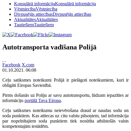
Konsulārā informācija
Konsulārā informācija
Vēstniecība
Vēstniecība
Divpusējās attiecības
Divpusējās attiecības
Aktualitātes
Aktualitātes
Tautiešiem
Tautiešiem
Autotransporta vadīšana Polijā
Facebook
X.com
01.10.2021. 06:08
Ceļu satiksmes noteikumi Polijā ir pielāgoti noteikumiem, kuri ir
obligāti Eiropas Savienībā.
Pirms došanās uz Poliju ar savu autotransportu, lūdzam iepazīties ar
informāciju
portālā Tava Eiropa
.
Ceļu satiksmes noteikumu neievērošana draud ar naudas sodu un
soda punktiem. Kas attiecas uz citu valstu pilsoņiem, tad informācija
par nopelnītajiem soda punktiem tiek nosūtīta atbilstošās valsts
kompetentajām iestādēm.