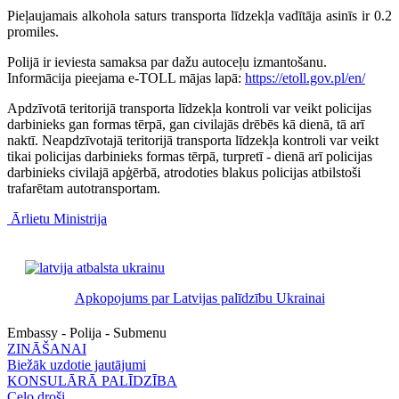
Pieļaujamais alkohola saturs transporta līdzekļa vadītāja asinīs ir 0.2
promiles.
Polijā ir ieviesta samaksa par dažu autoceļu izmantošanu.
Informācija pieejama e-TOLL mājas lapā:
https://etoll.gov.pl/en/
Apdzīvotā teritorijā transporta līdzekļa kontroli var veikt policijas
darbinieks gan formas tērpā, gan civilajās drēbēs kā dienā, tā arī
naktī. Neapdzīvotajā teritorijā transporta līdzekļa kontroli var veikt
tikai policijas darbinieks formas tērpā, turpretī - dienā arī policijas
darbinieks civilajā apģērbā, atrodoties blakus policijas atbilstoši
trafarētam autotransportam.
Ārlietu Ministrija
Apkopojums par Latvijas palīdzību Ukrainai
Embassy - Polija - Submenu
ZINĀŠANAI
Biežāk uzdotie jautājumi
KONSULĀRĀ PALĪDZĪBA
Ceļo droši