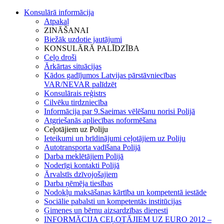
Konsulārā informācija
Atpakaļ
ZINĀŠANAI
Biežāk uzdotie jautājumi
KONSULĀRĀ PALĪDZĪBA
Ceļo droši
Ārkārtas situācijas
Kādos gadījumos Latvijas pārstāvniecības
VAR/NEVAR palīdzēt
Konsulārais reģistrs
Cilvēku tirdzniecība
Informācija par 9.Saeimas vēlēšanu norisi Polijā
Atgriešanās apliecības noformēšana
Ceļotājiem uz Poliju
Ieteikumi un brīdinājumi ceļotājiem uz Poliju
Autotransporta vadīšana Polijā
Darba meklētājiem Polijā
Noderīgi kontakti Polijā
Ārvalstīs dzīvojošajiem
Darba ņēmēja tiesības
Nodokļu maksāšanas kārtība un kompetentā iestāde
Sociālie pabalsti un kompetentās institūcijas
Ģimenes un bērnu aizsardzības dienesti
INFORMĀCIJA CEĻOTĀJIEM UZ EURO 2012 –