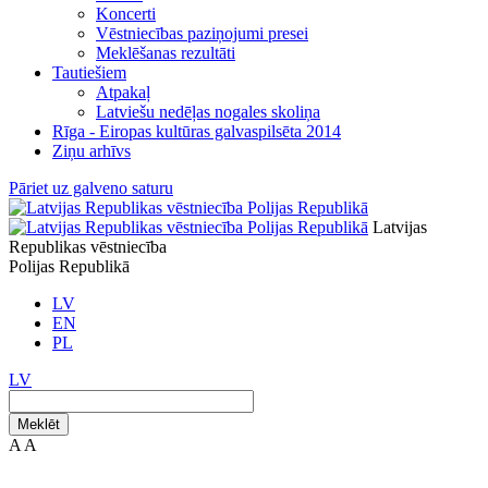
Koncerti
Vēstniecības paziņojumi presei
Meklēšanas rezultāti
Tautiešiem
Atpakaļ
Latviešu nedēļas nogales skoliņa
Rīga - Eiropas kultūras galvaspilsēta 2014
Ziņu arhīvs
Pāriet uz galveno saturu
Latvijas
Republikas vēstniecība
Polijas Republikā
LV
EN
PL
LV
Meklēt
A
A