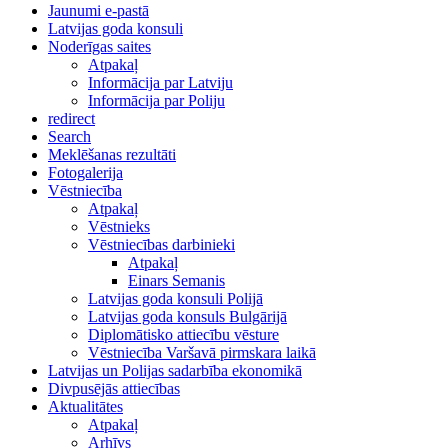
Jaunumi e-pastā
Latvijas goda konsuli
Noderīgas saites
Atpakaļ
Informācija par Latviju
Informācija par Poliju
redirect
Search
Meklēšanas rezultāti
Fotogalerija
Vēstniecība
Atpakaļ
Vēstnieks
Vēstniecības darbinieki
Atpakaļ
Einars Semanis
Latvijas goda konsuli Polijā
Latvijas goda konsuls Bulgārijā
Diplomātisko attiecību vēsture
Vēstniecība Varšavā pirmskara laikā
Latvijas un Polijas sadarbība ekonomikā
Divpusējās attiecības
Aktualitātes
Atpakaļ
Arhīvs