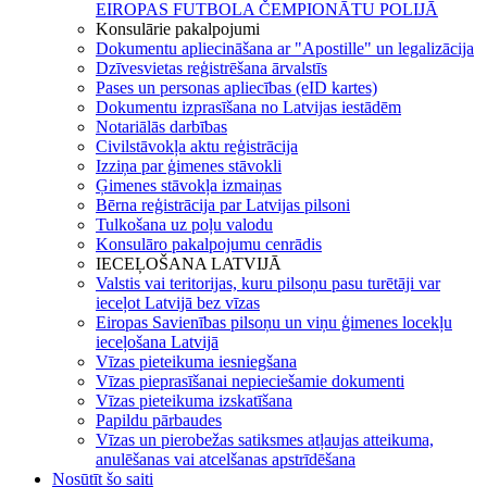
EIROPAS FUTBOLA ČEMPIONĀTU POLIJĀ
Konsulārie pakalpojumi
Dokumentu apliecināšana ar "Apostille" un legalizācija
Dzīvesvietas reģistrēšana ārvalstīs
Pases un personas apliecības (eID kartes)
Dokumentu izprasīšana no Latvijas iestādēm
Notariālās darbības
Civilstāvokļa aktu reģistrācija
Izziņa par ģimenes stāvokli
Ģimenes stāvokļa izmaiņas
Bērna reģistrācija par Latvijas pilsoni
Tulkošana uz poļu valodu
Konsulāro pakalpojumu cenrādis
IECEĻOŠANA LATVIJĀ
Valstis vai teritorijas, kuru pilsoņu pasu turētāji var
ieceļot Latvijā bez vīzas
Eiropas Savienības pilsoņu un viņu ģimenes locekļu
ieceļošana Latvijā
Vīzas pieteikuma iesniegšana
Vīzas pieprasīšanai nepieciešamie dokumenti
Vīzas pieteikuma izskatīšana
Papildu pārbaudes
Vīzas un pierobežas satiksmes atļaujas atteikuma,
anulēšanas vai atcelšanas apstrīdēšana
Nosūtīt šo saiti