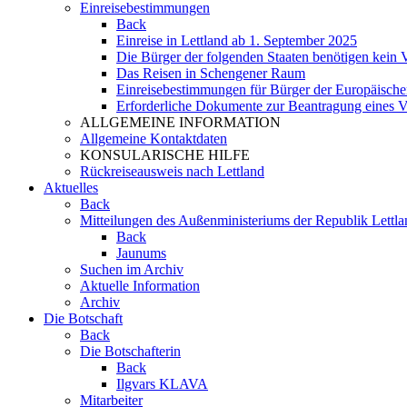
Einreisebestimmungen
Back
Einreise in Lettland ab 1. September 2025
Die Bürger der folgenden Staaten benötigen kein V
Das Reisen in Schengener Raum
Einreisebestimmungen für Bürger der Europäisch
Erforderliche Dokumente zur Beantragung eines 
ALLGEMEINE INFORMATION
Allgemeine Kontaktdaten
KONSULARISCHE HILFE
Rückreiseausweis nach Lettland
Aktuelles
Back
Mitteilungen des Außenministeriums der Republik Lettla
Back
Jaunums
Suchen im Archiv
Aktuelle Information
Archiv
Die Botschaft
Back
Die Botschafterin
Back
Ilgvars KLAVA
Mitarbeiter