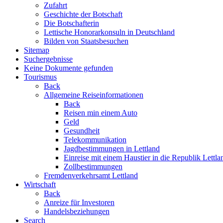
Zufahrt
Geschichte der Botschaft
Die Botschafterin
Lettische Honorarkonsuln in Deutschland
Bilden von Staatsbesuchen
Sitemap
Suchergebnisse
Keine Dokumente gefunden
Tourismus
Back
Allgemeine Reiseinformationen
Back
Reisen min einem Auto
Geld
Gesundheit
Telekommunikation
Jagdbestimmungen in Lettland
Einreise mit einem Haustier in die Republik Lettla
Zollbestimmungen
Fremdenverkehrsamt Lettland
Wirtschaft
Back
Anreize für Investoren
Handelsbeziehungen
Search