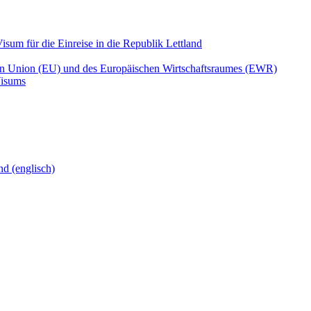
isum für die Einreise in die Republik Lettland
en Union (EU) und des Europäischen Wirtschaftsraumes (EWR)
Visums
nd (englisch)