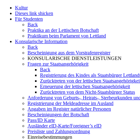
Kultur
Dieses link shicken
Für Studenten
Back
Praktika an der Lettischen Botschaft
Praktikum beim Parlament von Lettland
Konsularische Information
Back
Bescheinigung aus dem Vorstrafenregister
KONSULARISCHE DIENSTLEISTUNGEN
Fragen zur Staatsangehörigkeit
Back
Registrierung des Kindes als Staatsbürger Lettland
Zurücktreten von der lettischen Staatsangehörigkei
Erneuerung der lettischen Staatsangehörigkeit
Zurücktreten von dem Nicht-Staatsbürger Status
Anforderung von Geburts-, Heirats-, Sterbeurkunden u
Registrierung der Meldeadresse im Ausland
Angaben im Register natürlicher Personen
Bescheinigungen der Botschaft
Pass/ID Karte
Ausländer eID-Karte/Foreigner’s eID
Preisliste und Zahlungsordnung
Einreisebestimmungen