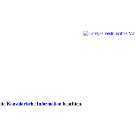
itte
Konsularische Information
beachten.