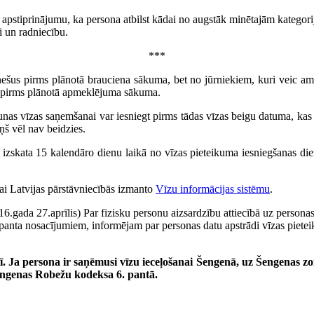
ūtu apstiprinājumu, ka persona atbilst kādai no augstāk minētajām katego
ķi un radniecību.
***
nešus pirms plānotā brauciena sākuma, bet no jūrniekiem, kuri veic 
s pirms plānotā apmeklējuma sākuma.
nas vīzas saņemšanai var iesniegt pirms tādas vīzas beigu datuma, kas d
ņš vēl nav beidzies.
izskata 15 kalendāro dienu laikā no vīzas pieteikuma iesniegšanas die
i Latvijas pārstāvniecībās izmanto
Vīzu informācijas sistēmu
.
gada 27.aprīlis) Par fizisku personu aizsardzību attiecībā uz personas d
panta nosacījumiem, informējam par personas datu apstrādi vīzas piete
stī. Ja persona ir saņēmusi vīzu ieceļošanai Šengenā, uz Šengenas zo
Šengenas Robežu kodeksa 6. pantā.