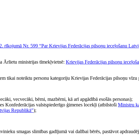
. rīkojumā Nr. 599 “Par Krievijas Federācijas pilsoņu ieceļošanu Latv
 Ārlietu ministrijas tīmekļvietnē:
Krievijas Federācijas pilsoņu ieceļoša
ņem tikai noteiktu personu kategoriju Krievijas Federācijas pilsoņu vīzu
vecāki, vecvecāki, bērni, mazbērni, kā arī apgādībā esošās personas);
s Konfederācijas valstspiederīgo ģimenes locekļi (atbilstoši
Ministru k
atvijas Republikā"
);
vinieku smagas slimības gadījumā vai dalībai bērēs, pastāvot apdraudēj