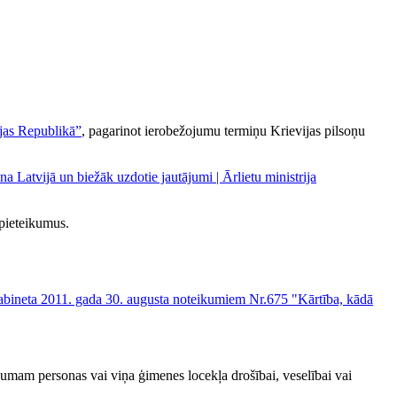
ijas Republikā”
, pagarinot ierobežojumu termiņu Krievijas pilsoņu
na Latvijā un biežāk uzdotie jautājumi | Ārlietu ministrija
 pieteikumus.
abineta 2011. gada 30. augusta noteikumiem Nr.675 "Kārtība, kādā
umam personas vai viņa ģimenes locekļa drošībai, veselībai vai