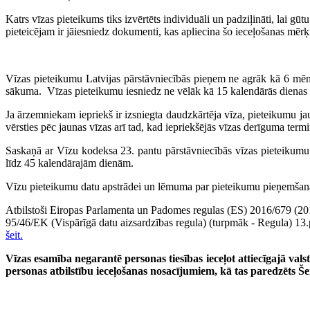
Katrs vīzas pieteikums tiks izvērtēts individuāli un padziļināti, lai g
pieteicējam ir jāiesniedz dokumenti, kas apliecina šo ieceļošanas mēr
Vīzas pieteikumu Latvijas pārstāvniecībās pieņem ne agrāk kā 6 mē
sākuma. Vīzas pieteikumu iesniedz ne vēlāk kā 15 kalendārās diena
Ja ārzemniekam iepriekš ir izsniegta daudzkārtēja vīza, pieteikumu jau
vērsties pēc jaunas vīzas arī tad, kad iepriekšējās vīzas derīguma termi
Saskaņā ar Vīzu kodeksa 23. pantu pārstāvniecībās vīzas pieteikumu 
līdz 45 kalendārajām dienām.
Vīzu pieteikumu datu apstrādei un lēmuma par pieteikumu pieņemšana
Atbilstoši Eiropas Parlamenta un Padomes regulas (ES) 2016/679 (2016.
95/46/EK (Vispārīgā datu aizsardzības regula) (turpmāk - Regula) 13.
šeit.
Vīzas esamība negarantē personas tiesības ieceļot attiecīgajā val
personas atbilstību ieceļošanas nosacījumiem, kā tas paredzēts 