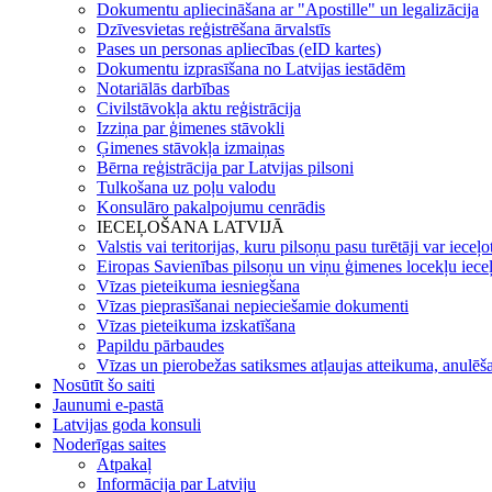
Dokumentu apliecināšana ar "Apostille" un legalizācija
Dzīvesvietas reģistrēšana ārvalstīs
Pases un personas apliecības (eID kartes)
Dokumentu izprasīšana no Latvijas iestādēm
Notariālās darbības
Civilstāvokļa aktu reģistrācija
Izziņa par ģimenes stāvokli
Ģimenes stāvokļa izmaiņas
Bērna reģistrācija par Latvijas pilsoni
Tulkošana uz poļu valodu
Konsulāro pakalpojumu cenrādis
IECEĻOŠANA LATVIJĀ
Valstis vai teritorijas, kuru pilsoņu pasu turētāji var ieceļ
Eiropas Savienības pilsoņu un viņu ģimenes locekļu iece
Vīzas pieteikuma iesniegšana
Vīzas pieprasīšanai nepieciešamie dokumenti
Vīzas pieteikuma izskatīšana
Papildu pārbaudes
Vīzas un pierobežas satiksmes atļaujas atteikuma, anulēša
Nosūtīt šo saiti
Jaunumi e-pastā
Latvijas goda konsuli
Noderīgas saites
Atpakaļ
Informācija par Latviju