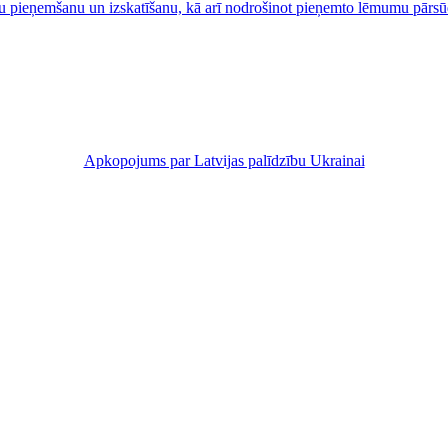
umu pieņemšanu un izskatīšanu, kā arī nodrošinot pieņemto lēmumu pārs
Apkopojums par Latvijas palīdzību Ukrainai