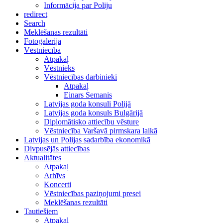
Informācija par Poliju
redirect
Search
Meklēšanas rezultāti
Fotogalerija
Vēstniecība
Atpakaļ
Vēstnieks
Vēstniecības darbinieki
Atpakaļ
Einars Semanis
Latvijas goda konsuli Polijā
Latvijas goda konsuls Bulgārijā
Diplomātisko attiecību vēsture
Vēstniecība Varšavā pirmskara laikā
Latvijas un Polijas sadarbība ekonomikā
Divpusējās attiecības
Aktualitātes
Atpakaļ
Arhīvs
Koncerti
Vēstniecības paziņojumi presei
Meklēšanas rezultāti
Tautiešiem
Atpakaļ