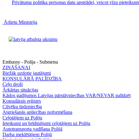
Privātuma politika personas datu apstrādei, veicot vīzu pieteik
Ārlietu Ministrija
Embassy - Polija - Submenu
ZINĀŠANAI
Biežāk uzdotie jautājumi
KONSULĀRĀ PALĪDZĪBA
Ceļo droši
Ārkārtas situācijas
Kādos gadījumos Latvijas pārstāvniecības VAR/NEVAR palīdzēt
Konsulārais reģistrs
Cilvēku tirdzniecība
Atgriešanās apliecības noformēšana
Ceļotājiem uz Poliju
Ieteikumi un brīdinājumi ceļotājiem uz Poliju
Autotransporta vadīšana Polijā
Darba meklētājiem Polijā