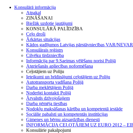
Konsulārā informācija
Atpakaļ
ZINĀŠANAI
Biežāk uzdotie jautājumi
KONSULĀRĀ PALĪDZĪBA
Ceļo droši
Ārkārtas situācijas
Kādos gadījumos Latvijas pārstāvniecības VAR/NEVAR 
Konsulārais reģistrs
Cilvēku tirdzniecība
Informācija par 9.Saeimas vēlēšanu norisi Polijā
Atgriešanās apliecības noformēšana
Ceļotājiem uz Poliju
Ieteikumi un brīdinājumi ceļotājiem uz Poliju
Autotransporta vadīšana Polijā
Darba meklētājiem Polijā
Noderīgi kontakti Polijā
Ārvalstīs dzīvojošajiem
Darba ņēmēja tiesības
Nodokļu maksāšanas kārtība un kompetentā iestāde
Sociālie pabalsti un kompetentās institūcijas
Ģimenes un bērnu aizsardzības dienesti
INFORMĀCIJA CEĻOTĀJIEM UZ EURO 2012 – E
Konsulārie pakalpojumi