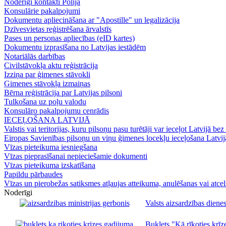
Noderīgi kontakti Polijā
Konsulārie pakalpojumi
Dokumentu apliecināšana ar "Apostille" un legalizācija
Dzīvesvietas reģistrēšana ārvalstīs
Pases un personas apliecības (eID kartes)
Dokumentu izprasīšana no Latvijas iestādēm
Notariālās darbības
Civilstāvokļa aktu reģistrācija
Izziņa par ģimenes stāvokli
Ģimenes stāvokļa izmaiņas
Bērna reģistrācija par Latvijas pilsoni
Tulkošana uz poļu valodu
Konsulāro pakalpojumu cenrādis
IECEĻOŠANA LATVIJĀ
Valstis vai teritorijas, kuru pilsoņu pasu turētāji var ieceļot Latvijā bez
Eiropas Savienības pilsoņu un viņu ģimenes locekļu ieceļošana Latvij
Vīzas pieteikuma iesniegšana
Vīzas pieprasīšanai nepieciešamie dokumenti
Vīzas pieteikuma izskatīšana
Papildu pārbaudes
Vīzas un pierobežas satiksmes atļaujas atteikuma, anulēšanas vai atce
Noderīgi
Valsts aizsardzības dienes
Buklets "Kā rīkoties krīze