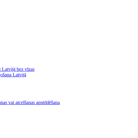
ot Latvijā bez vīzas
ļošana Latvijā
nas vai atcelšanas apstrīdēšana