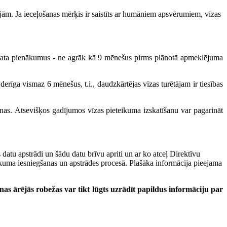
rijām. Ja ieceļošanas mērķis ir saistīts ar humāniem apsvērumiem, vīzas
amata pienākumus - ne agrāk kā 9 mēnešus pirms plānotā apmeklējuma
erīga vismaz 6 mēnešus, t.i., daudzkārtējas vīzas turētājam ir tiesības
nas. Atsevišķos gadījumos vīzas pieteikuma izskatīšanu var pagarināt
atu apstrādi un šādu datu brīvu apriti un ar ko atceļ Direktīvu
ikuma iesniegšanas un apstrādes procesā. Plašāka informācija pieejama
nas ārējās robežas var tikt lūgts uzrādīt papildus informāciju par