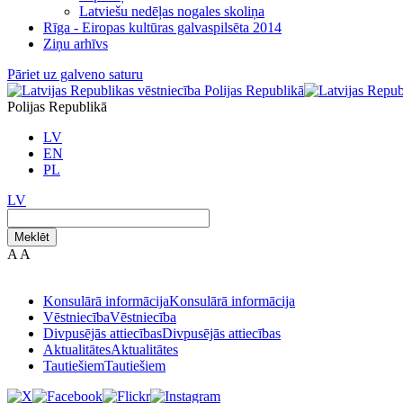
Latviešu nedēļas nogales skoliņa
Rīga - Eiropas kultūras galvaspilsēta 2014
Ziņu arhīvs
Pāriet uz galveno saturu
Polijas Republikā
LV
EN
PL
LV
Meklēt
A
A
Konsulārā informācija
Konsulārā informācija
Vēstniecība
Vēstniecība
Divpusējās attiecības
Divpusējās attiecības
Aktualitātes
Aktualitātes
Tautiešiem
Tautiešiem