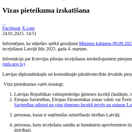
Vīzas pieteikuma izskatīšana
Facebook
X.com
24.01.2025. 14:51
Informējam, ka stājušies spēkā grozījumi
Ministru kabineta 09.09.2022
ieceļošanai Latvijā līdz 2025. gada 4. martam.
Informācija par Krievijas pilsoņu ieceļošanas ierobežojumiem pieejama
(mfa.gov.lv)
.
Latvijas diplomātiskajās un konsulārajās pārstāvniecībās ārvalstīs pie
Vīzu pieteikumus varēs iesniegt:
Latvijas Republikas valstspiederīgo ģimenes locekļi (laulātais, 
Eiropas Savienības, Eiropas Ekonomikas zonas valsts vai Šveice
Savienības pilsoņi un viņu ģimenes locekļi ieceļo un uzturas L
personas, kuras ir saņēmušas uzturēšanās tiesības Latvijā;
personas, kuru ieceļošana saistīta ar humāniem apsvērumiem (tu
dzīvībai).