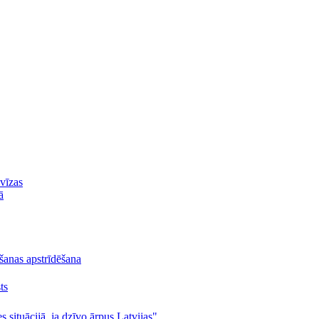
 vīzas
ā
lšanas apstrīdēšana
ts
s situācijā, ja dzīvo ārpus Latvijas"