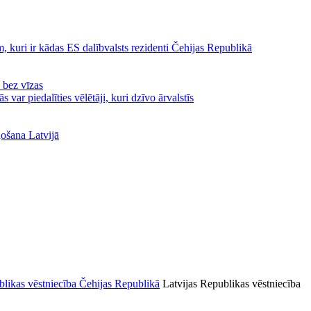
, kuri ir kādas ES dalībvalsts rezidenti Čehijas Republikā
ā bez vīzas
var piedalīties vēlētāji, kuri dzīvo ārvalstīs
ļošana Latvijā
Latvijas Republikas vēstniecība