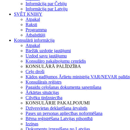
Informācija par Čehiju
Informācija par Latviju
SVĚT KNIHY
Atpakaļ
Raksti
Programma
Atbalstītāji
Konsulārā informācija
Atpakaļ
Biežāk uzdotie jautājumi
Uzdod savu jautājumu
Konsulāro pakalpojumu cenrādis
KONSULĀRĀ PALĪDZĪBA
Ceļo droši
Kādos gadījumos Ārlietu ministrija VAR/NEVAR palīdz
Konsulārais reģistrs
Pagaidu ceļošanas dokumenta saņemšana
Ārkārtas situācijas
Cilvēku tirdzniecība
KONSULĀRIE PAKALPOJUMI
Dzīvesvietas deklarēšana ārvalstīs
Pases un personas apliecības noformēšana
Bērna reģistrēšana Latvijas pilsonībā
Izziņas
Dokumentu izprasīšana no Latvijas