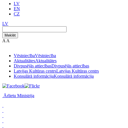
LV
EN
CZ
LV
Meklēt
A
A
Vēstniecība
Vēstniecība
Aktualitātes
Aktualitātes
Divpusējās attiecības
Divpusējās attiecības
Latvijas Kultūras centrs
Latvijas Kultūras centrs
Konsulārā informācija
Konsulārā informācija
Ārlietu Ministrija