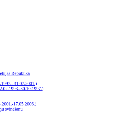
Čehijas Republikā
.1997.- 31.07.2001.)
12.02.1993.-30.10.1997.)
8.2001.-17.05.2006.)
āņu svinēšanu