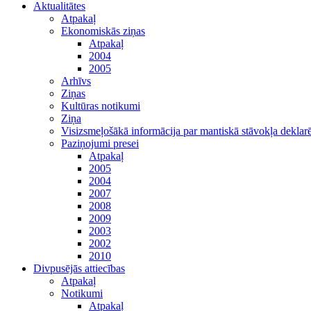
Aktualitātes
Atpakaļ
Ekonomiskās ziņas
Atpakaļ
2004
2005
Arhīvs
Ziņas
Kultūras notikumi
Ziņa
Visizsmeļošākā informācija par mantiskā stāvokļa dekl
Paziņojumi presei
Atpakaļ
2005
2004
2007
2008
2009
2003
2002
2010
Divpusējās attiecības
Atpakaļ
Notikumi
Atpakaļ