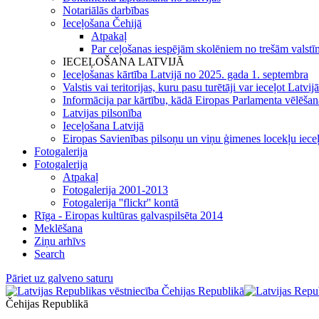
Notariālās darbības
Ieceļošana Čehijā
Atpakaļ
Par ceļošanas iespējām skolēniem no trešām valstīm
IECEĻOŠANA LATVIJĀ
Ieceļošanas kārtība Latvijā no 2025. gada 1. septembra
Valstis vai teritorijas, kuru pasu turētāji var ieceļot Latvij
Informācija par kārtību, kādā Eiropas Parlamenta vēlēšanās 
Latvijas pilsonība
Ieceļošana Latvijā
Eiropas Savienības pilsoņu un viņu ģimenes locekļu iece
Fotogalerija
Fotogalerija
Atpakaļ
Fotogalerija 2001-2013
Fotogalerija ''flickr'' kontā
Rīga - Eiropas kultūras galvaspilsēta 2014
Meklēšana
Ziņu arhīvs
Search
Pāriet uz galveno saturu
Čehijas Republikā