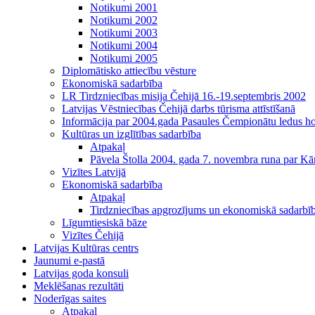
Notikumi 2001
Notikumi 2002
Notikumi 2003
Notikumi 2004
Notikumi 2005
Diplomātisko attiecību vēsture
Ekonomiskā sadarbība
LR Tirdzniecības misija Čehijā 16.-19.septembris 2002
Latvijas Vēstniecības Čehijā darbs tūrisma attīstīšanā
Informācija par 2004.gada Pasaules Čempionātu ledus h
Kultūras un izglītības sadarbība
Atpakaļ
Pāvela Štolla 2004. gada 7. novembra runa par Kā
Vizītes Latvijā
Ekonomiskā sadarbība
Atpakaļ
Tirdzniecības apgrozījums un ekonomiskā sadarbī
Līgumtiesiskā bāze
Vizītes Čehijā
Latvijas Kultūras centrs
Jaunumi e-pastā
Latvijas goda konsuli
Meklēšanas rezultāti
Noderīgas saites
Atpakaļ