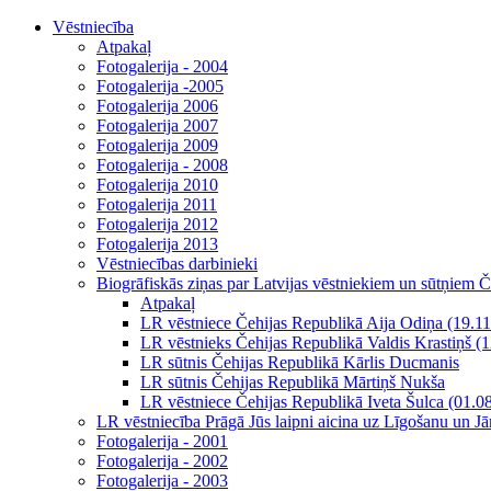
Vēstniecība
Atpakaļ
Fotogalerija - 2004
Fotogalerija -2005
Fotogalerija 2006
Fotogalerija 2007
Fotogalerija 2009
Fotogalerija - 2008
Fotogalerija 2010
Fotogalerija 2011
Fotogalerija 2012
Fotogalerija 2013
Vēstniecības darbinieki
Biogrāfiskās ziņas par Latvijas vēstniekiem un sūtņiem 
Atpakaļ
LR vēstniece Čehijas Republikā Aija Odiņa (19.11
LR vēstnieks Čehijas Republikā Valdis Krastiņš (
LR sūtnis Čehijas Republikā Kārlis Ducmanis
LR sūtnis Čehijas Republikā Mārtiņš Nukša
LR vēstniece Čehijas Republikā Iveta Šulca (01.0
LR vēstniecība Prāgā Jūs laipni aicina uz Līgošanu un J
Fotogalerija - 2001
Fotogalerija - 2002
Fotogalerija - 2003