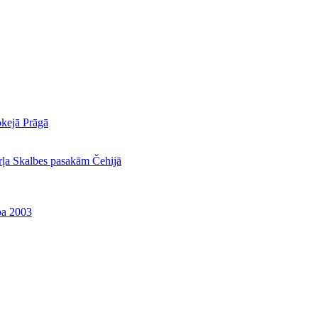
okejā Prāgā
rļa Skalbes pasakām Čehijā
ba 2003