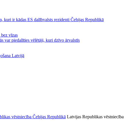
, kuri ir kādas ES dalībvalsts rezidenti Čehijas Republikā
ā bez vīzas
var piedalīties vēlētāji, kuri dzīvo ārvalstīs
ļošana Latvijā
Latvijas Republikas vēstniecība