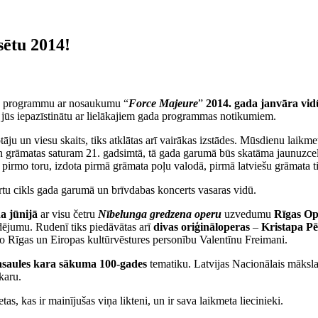
sētu 2014!
ada programmu ar nosaukumu “
Force Majeure
”
2014. gada janvāra vid
mā jūs iepazīstinātu ar lielākajiem gada programmas notikumiem.
otāju un viesu skaits, tiks atklātas arī vairākas izstādes. Mūsdienu lai
n grāmatas saturam 21. gadsimtā, tā gada garumā būs skatāma jaunuzcelta
ž pirmo toru, izdota pirmā grāmata poļu valodā, pirmā latviešu grāmata 
u cikls gada garumā un brīvdabas koncerts vasaras vidū.
a jūnijā
ar visu četru
Nībelunga gredzena operu
uzvedumu
Rīgas Ope
dējumu. Rudenī tiks piedāvātas arī
divas oriģināloperas
–
Kristapa Pē
cilo Rīgas un Eiropas kultūrvēstures personību Valentīnu Freimani.
asaules kara sākuma 100-gades
tematiku. Latvijas Nacionālais māksl
karu.
etas, kas ir mainījušas viņa likteni, un ir sava laikmeta liecinieki.