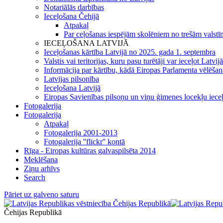
Notariālās darbības
Ieceļošana Čehijā
Atpakaļ
Par ceļošanas iespējām skolēniem no trešām valstīm
IECEĻOŠANA LATVIJĀ
Ieceļošanas kārtība Latvijā no 2025. gada 1. septembra
Valstis vai teritorijas, kuru pasu turētāji var ieceļot Latvij
Informācija par kārtību, kādā Eiropas Parlamenta vēlēšanās 
Latvijas pilsonība
Ieceļošana Latvijā
Eiropas Savienības pilsoņu un viņu ģimenes locekļu iece
Fotogalerija
Fotogalerija
Atpakaļ
Fotogalerija 2001-2013
Fotogalerija ''flickr'' kontā
Rīga - Eiropas kultūras galvaspilsēta 2014
Meklēšana
Ziņu arhīvs
Search
Pāriet uz galveno saturu
Čehijas Republikā