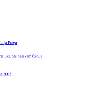
okejā Prāgā
rļa Skalbes pasakām Čehijā
ba 2003