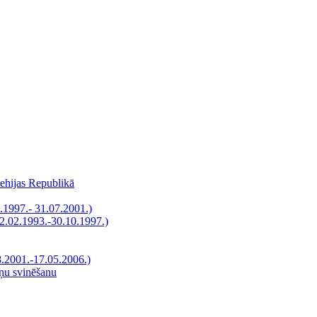
Čehijas Republikā
.1997.- 31.07.2001.)
12.02.1993.-30.10.1997.)
8.2001.-17.05.2006.)
āņu svinēšanu