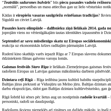
“
Teatrālās sadursmes bulvāris
” būs
piecu pasaules vadošo režisoru
„normālā”, personības un masu attiecības gan uz lielo vēsturisko not
Kādas ir
eiropiešu vasaras saulgriežu svinēšanas tradīcijas
? Ikvien
Siguldā un citviet Latvijā.
Pasaules koru olimpiāde – dalībnieku ziņā lielākais 2014. gada no
joprojām viens no vērienīgākajām tautas identitātes izpausmēm ir Dzi
Septembrī ar savu mūsdienīgo skatu uz Eiropas sociālekonomiskie
reakcija uz ekonomiskās krīzes radītajām pārmaiņām Latvijā.
Rudenī kino skatītājs varēs iepazīt Rīgu ar 7 Eiropas slavenu dokum
rīdziniekiem filmas galveno varoņu lomās.
Gaismas festivāls
Staro Rīga
ir lielākais Ziemeļeiropas gaismas festi
radošiem Eiropas un Latvijas gaismas mākslinieku darbiem pilsētvidē.
Dzintara ceļš Rīgā
– Rīga iedibina jaunu kultūrā balstītu starpdiscip
Baltijas jūras piekrasti ar Vidusjūru un Melno jūru. Baltijas dzintar
darbu ekspozīcijas, rādot gan Baltijas dzintara kultūrvēsturisko, gan ģ
Rīgā šobrīd kā sēnes pēc lietus aug un nostiprinās
radošie kvartāli
– 
personiski, radoši un daudzpusīgi.
Radošums ikvienu piemeklēs arī zinātnes un dažādu mākslu, jo īpaši 