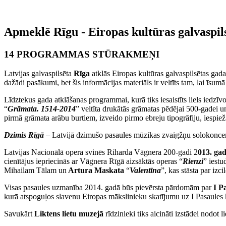
Apmeklē Rīgu - Eiropas kultūras galvaspil
14 PROGRAMMAS STŪRAKMEŅI
Latvijas galvaspilsēta
Rīga
atklās Eiropas kultūras galvaspilsētas g
dažādi pasākumi, bet šis informācijas materiāls ir veltīts tam, lai īsu
Līdztekus gada atklāšanas programmai, kurā tiks iesaistīts liels iedzīv
“
Grāmata. 1514-2014
” veltīta drukātās grāmatas pēdējai 500-gadei u
pirmā grāmata arābu burtiem, izveido pirmo ebreju tipogrāfiju, iespie
Dzimis Rīgā
– Latvijā dzimušo pasaules mūzikas zvaigžņu solokoncert
Latvijas Nacionālā opera svinēs Riharda Vāgnera 200-gadi 2
013. gad
cienītājus iepriecinās ar Vāgnera Rīgā aizsāktās operas “
Rienzi
” iestu
Mihailam Tālam un
Artura Maskata
“
Valentīna
”, kas stāsta par iz
Visas pasaules uzmanība 2014. gadā būs pievērsta pārdomām par
I P
kurā atspoguļos slavenu Eiropas mākslinieku skatījumu uz I Pasaules 
Savukārt
Liktens lietu muzejā
rīdzinieki tiks aicināti izstādei nodot li