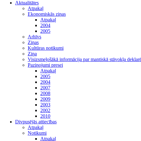
Aktualitātes
Atpakaļ
Ekonomiskās ziņas
Atpakaļ
2004
2005
Arhīvs
Ziņas
Kultūras notikumi
Ziņa
Visizsmeļošākā informācija par mantiskā stāvokļa dekl
Paziņojumi presei
Atpakaļ
2005
2004
2007
2008
2009
2003
2002
2010
Divpusējās attiecības
Atpakaļ
Notikumi
Atpakaļ