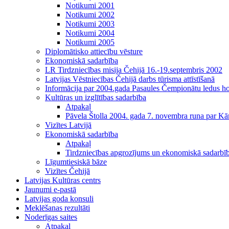
Notikumi 2001
Notikumi 2002
Notikumi 2003
Notikumi 2004
Notikumi 2005
Diplomātisko attiecību vēsture
Ekonomiskā sadarbība
LR Tirdzniecības misija Čehijā 16.-19.septembris 2002
Latvijas Vēstniecības Čehijā darbs tūrisma attīstīšanā
Informācija par 2004.gada Pasaules Čempionātu ledus h
Kultūras un izglītības sadarbība
Atpakaļ
Pāvela Štolla 2004. gada 7. novembra runa par Kā
Vizītes Latvijā
Ekonomiskā sadarbība
Atpakaļ
Tirdzniecības apgrozījums un ekonomiskā sadarbī
Līgumtiesiskā bāze
Vizītes Čehijā
Latvijas Kultūras centrs
Jaunumi e-pastā
Latvijas goda konsuli
Meklēšanas rezultāti
Noderīgas saites
Atpakaļ