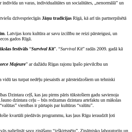
ir indivīda un varas, individualitātes un socialitātes, „nenormālā” un
atviešu dzīvespriecīgās
Jāņu tradīcijas
Rīgā, kā arī tās partnerpilsētā
tīm
. Latvijas koru kultūra ar savu izcilību ne reizi pārsteigusi, un
iecos gados Rīgā.
slas festivāls
“
Survival Kit
”. “
Survival Kit
” radās 2009. gadā kā
orce
Majeure
” ar dažādu Rīgas rajonu īpašo pievilcību un
 vidū tas turpat nedēļu piesaistīs ar pārsteidzošiem un tehniski
ības Dzintara ceļš, kas jau pirms pāris tūkstošiem gadu savienoja
 Jauno dzintara ceļu – būs redzamas dzintara artefaktu un mākslas
valūtas” vienības ir pārtapis par kultūras “valūtu”.
ošie kvartāli piedāvās programmu, kas ļaus Rīgu ieraudzīt ļoti
vās palielināt savu zināšanu “izšķirtspēju”. Zinātnisko laboratoriju un