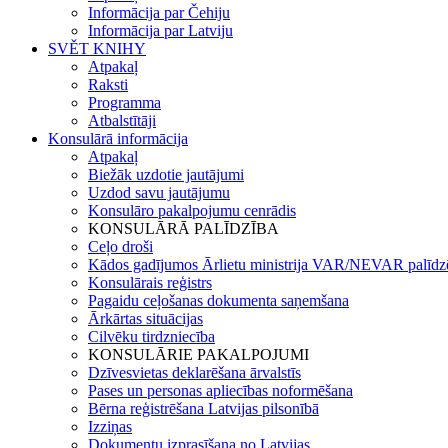
Informācija par Čehiju
Informācija par Latviju
SVĚT KNIHY
Atpakaļ
Raksti
Programma
Atbalstītāji
Konsulārā informācija
Atpakaļ
Biežāk uzdotie jautājumi
Uzdod savu jautājumu
Konsulāro pakalpojumu cenrādis
KONSULĀRĀ PALĪDZĪBA
Ceļo droši
Kādos gadījumos Ārlietu ministrija VAR/NEVAR palīdz
Konsulārais reģistrs
Pagaidu ceļošanas dokumenta saņemšana
Ārkārtas situācijas
Cilvēku tirdzniecība
KONSULĀRIE PAKALPOJUMI
Dzīvesvietas deklarēšana ārvalstīs
Pases un personas apliecības noformēšana
Bērna reģistrēšana Latvijas pilsonībā
Izziņas
Dokumentu izprasīšana no Latvijas