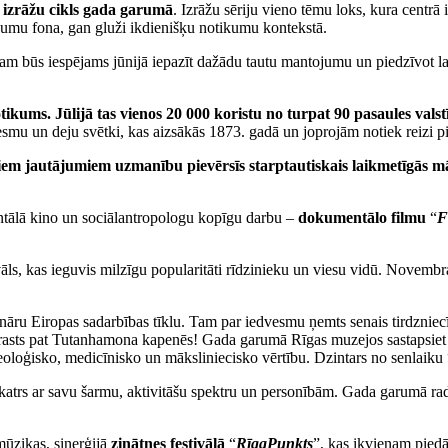
 izrāžu cikls gada garumā
. Izrāžu sēriju vieno tēmu loks, kura centrā 
ikumu fona, gan gluži ikdienišķu notikumu kontekstā.
am būs iespējams jūnijā iepazīt dažādu tautu mantojumu un piedzīvot l
tikums. Jūlijā tas vienos 20 000 koristu no turpat 90 pasaules vals
esmu un deju svētki, kas aizsākās 1873. gadā un joprojām notiek reizi p
m jautājumiem uzmanību pievērsīs starptautiskais laikmetīgās māk
entālā kino un sociālantropologu kopīgu darbu –
dokumentālo filmu
“
F
vāls, kas ieguvis milzīgu popularitāti rīdzinieku un viesu vidū. Novembra
lināru Eiropas sadarbības tīklu. Tam par iedvesmu ņemts senais tirdzniec
s atrasts pat Tutanhamona kapenēs! Gada garumā Rīgas muzejos sastapsiet
eoloģisko, medicīnisko un māksliniecisko vērtību. Dzintars no senlaiku “
katrs ar savu šarmu, aktivitāšu spektru un personībām. Gada garumā rad
mūzikas, sinerģijā
zinātnes festivālā
“
RīgaPunkts
”, kas ikvienam piedā