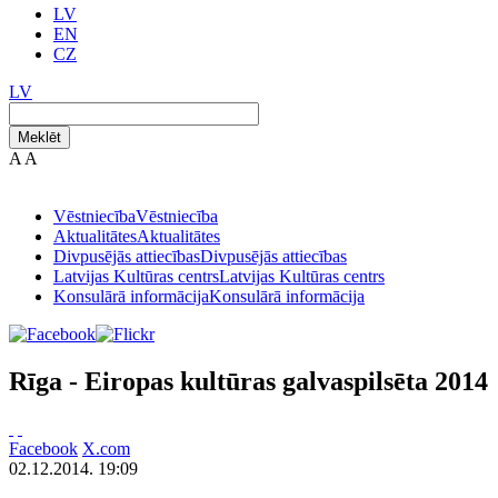
LV
EN
CZ
LV
Meklēt
A
A
Vēstniecība
Vēstniecība
Aktualitātes
Aktualitātes
Divpusējās attiecības
Divpusējās attiecības
Latvijas Kultūras centrs
Latvijas Kultūras centrs
Konsulārā informācija
Konsulārā informācija
Rīga - Eiropas kultūras galvaspilsēta 2014
Facebook
X.com
02.12.2014. 19:09