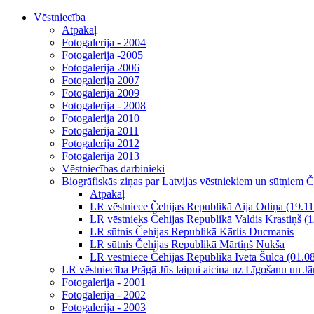
Vēstniecība
Atpakaļ
Fotogalerija - 2004
Fotogalerija -2005
Fotogalerija 2006
Fotogalerija 2007
Fotogalerija 2009
Fotogalerija - 2008
Fotogalerija 2010
Fotogalerija 2011
Fotogalerija 2012
Fotogalerija 2013
Vēstniecības darbinieki
Biogrāfiskās ziņas par Latvijas vēstniekiem un sūtņiem 
Atpakaļ
LR vēstniece Čehijas Republikā Aija Odiņa (19.11
LR vēstnieks Čehijas Republikā Valdis Krastiņš (
LR sūtnis Čehijas Republikā Kārlis Ducmanis
LR sūtnis Čehijas Republikā Mārtiņš Nukša
LR vēstniece Čehijas Republikā Iveta Šulca (01.0
LR vēstniecība Prāgā Jūs laipni aicina uz Līgošanu un J
Fotogalerija - 2001
Fotogalerija - 2002
Fotogalerija - 2003