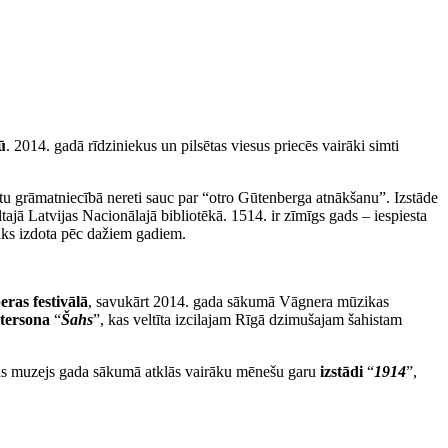
ū
. 2014. gadā rīdziniekus un pilsētas viesus priecēs vairāki simti
kmetu grāmatniecībā nereti sauc par “otro Gūtenberga atnākšanu”. Izstāde
jā Latvijas Nacionālajā bibliotēkā. 1514. ir zīmīgs gads – iespiesta
tiks izdota pēc dažiem gadiem.
ras festivālā
, savukārt 2014. gada sākumā Vāgnera mūzikas
tersona
“
Šahs
”, kas veltīta izcilajam Rīgā dzimušajam šahistam
as muzejs gada sākumā atklās vairāku mēnešu garu
izstādi
“
1914
”,