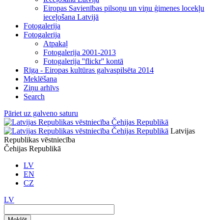
Eiropas Savienības pilsoņu un viņu ģimenes locekļu
ieceļošana Latvijā
Fotogalerija
Fotogalerija
Atpakaļ
Fotogalerija 2001-2013
Fotogalerija ''flickr'' kontā
Rīga - Eiropas kultūras galvaspilsēta 2014
Meklēšana
Ziņu arhīvs
Search
Pāriet uz galveno saturu
Latvijas
Republikas vēstniecība
Čehijas Republikā
LV
EN
CZ
LV
Meklēt