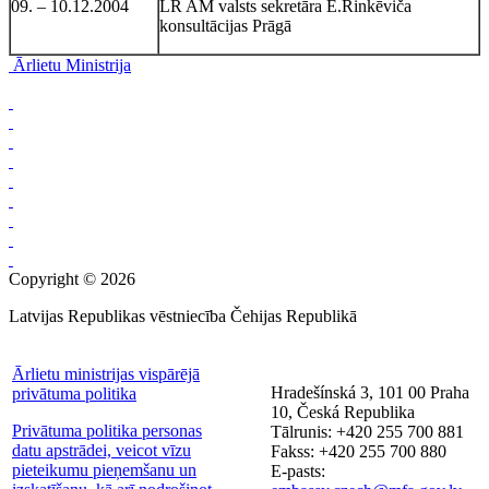
09. – 10.12.2004
LR AM valsts sekretāra E.Rinkēviča
konsultācijas Prāgā
Ārlietu Ministrija
Copyright © 2026
Latvijas Republikas vēstniecība Čehijas Republikā
Ārlietu ministrijas vispārējā
Hradešínská 3, 101 00 Praha
privātuma politika
10, Česká Republika
Privātuma politika personas
Tālrunis: +420 255 700 881
datu apstrādei, veicot vīzu
Fakss: +420 255 700 880
pieteikumu pieņemšanu un
E-pasts: