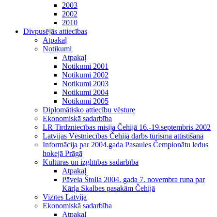
2003
2002
2010
Divpusējās attiecības
Atpakaļ
Notikumi
Atpakaļ
Notikumi 2001
Notikumi 2002
Notikumi 2003
Notikumi 2004
Notikumi 2005
Diplomātisko attiecību vēsture
Ekonomiskā sadarbība
LR Tirdzniecības misija Čehijā 16.-19.septembris 2002
Latvijas Vēstniecības Čehijā darbs tūrisma attīstīšanā
Informācija par 2004.gada Pasaules Čempionātu ledus
hokejā Prāgā
Kultūras un izglītības sadarbība
Atpakaļ
Pāvela Štolla 2004. gada 7. novembra runa par
Kārļa Skalbes pasakām Čehijā
Vizītes Latvijā
Ekonomiskā sadarbība
Atpakaļ