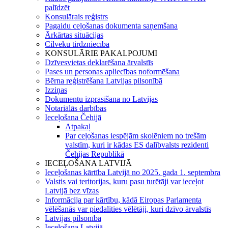
palīdzēt
Konsulārais reģistrs
Pagaidu ceļošanas dokumenta saņemšana
Ārkārtas situācijas
Cilvēku tirdzniecība
KONSULĀRIE PAKALPOJUMI
Dzīvesvietas deklarēšana ārvalstīs
Pases un personas apliecības noformēšana
Bērna reģistrēšana Latvijas pilsonībā
Izziņas
Dokumentu izprasīšana no Latvijas
Notariālās darbības
Ieceļošana Čehijā
Atpakaļ
Par ceļošanas iespējām skolēniem no trešām
valstīm, kuri ir kādas ES dalībvalsts rezidenti
Čehijas Republikā
IECEĻOŠANA LATVIJĀ
Ieceļošanas kārtība Latvijā no 2025. gada 1. septembra
Valstis vai teritorijas, kuru pasu turētāji var ieceļot
Latvijā bez vīzas
Informācija par kārtību, kādā Eiropas Parlamenta
vēlēšanās var piedalīties vēlētāji, kuri dzīvo ārvalstīs
Latvijas pilsonība
Ieceļošana Latvijā