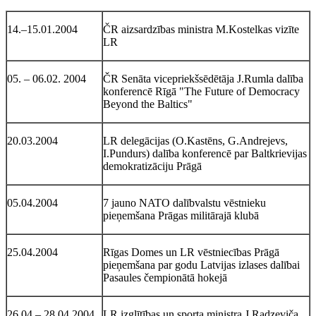
14.–15.01.2004
ČR aizsardzības ministra M.Kostelkas vizīte
LR
05. – 06.02. 2004
ČR Senāta vicepriekšsēdētāja J.Rumla dalība
konferencē Rīgā "The Future of Democracy
Beyond the Baltics"
20.03.2004
LR delegācijas (O.Kastēns, G.Andrejevs,
I.Pundurs) dalība konferencē par Baltkrievijas
demokratizāciju Prāgā
05.04.2004
7 jauno NATO dalībvalstu vēstnieku
pieņemšana Prāgas militārajā klubā
25.04.2004
Rīgas Domes un LR vēstniecības Prāgā
pieņemšana par godu Latvijas izlases dalībai
Pasaules čempionātā hokejā
26.04.– 28.04.2004
LR izglītības un sporta ministra J.Radzeviča