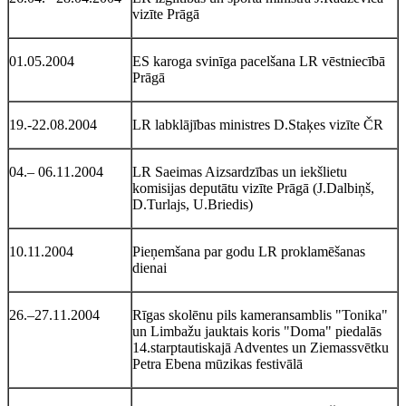
vizīte Prāgā
01.05.2004
ES karoga svinīga pacelšana LR vēstniecībā
Prāgā
19.-22.08.2004
LR labklājības ministres D.Staķes vizīte ČR
04.– 06.11.2004
LR Saeimas Aizsardzības un iekšlietu
komisijas deputātu vizīte Prāgā (J.Dalbiņš,
D.Turlajs, U.Briedis)
10.11.2004
Pieņemšana par godu LR proklamēšanas
dienai
26.–27.11.2004
Rīgas skolēnu pils kameransamblis "Tonika"
un Limbažu jauktais koris "Doma" piedalās
14.starptautiskajā Adventes un Ziemassvētku
Petra Ebena mūzikas festivālā