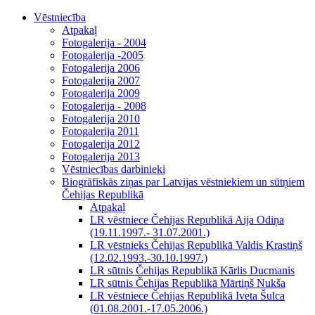
Vēstniecība
Atpakaļ
Fotogalerija - 2004
Fotogalerija -2005
Fotogalerija 2006
Fotogalerija 2007
Fotogalerija 2009
Fotogalerija - 2008
Fotogalerija 2010
Fotogalerija 2011
Fotogalerija 2012
Fotogalerija 2013
Vēstniecības darbinieki
Biogrāfiskās ziņas par Latvijas vēstniekiem un sūtņiem
Čehijas Republikā
Atpakaļ
LR vēstniece Čehijas Republikā Aija Odiņa
(19.11.1997.- 31.07.2001.)
LR vēstnieks Čehijas Republikā Valdis Krastiņš
(12.02.1993.-30.10.1997.)
LR sūtnis Čehijas Republikā Kārlis Ducmanis
LR sūtnis Čehijas Republikā Mārtiņš Nukša
LR vēstniece Čehijas Republikā Iveta Šulca
(01.08.2001.-17.05.2006.)