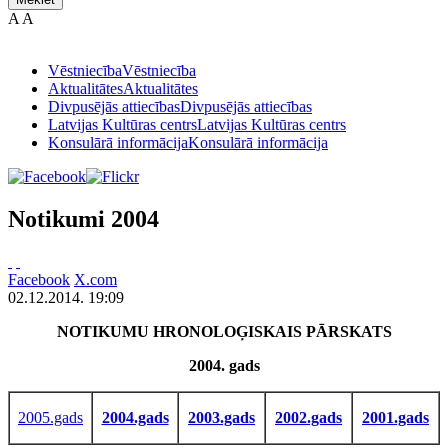
A
A
Vēstniecība
Vēstniecība
Aktualitātes
Aktualitātes
Divpusējās attiecības
Divpusējās attiecības
Latvijas Kultūras centrs
Latvijas Kultūras centrs
Konsulārā informācija
Konsulārā informācija
Notikumi 2004
Facebook
X.com
02.12.2014. 19:09
NOTIKUMU HRONOLOĢISKAIS PĀRSKATS
2004. gads
2005.gads
2004.gads
2003.gads
2002.gads
2001.gads