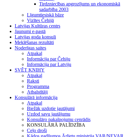
Tirdzniecības apgrozījums un ekonomiskā
sadarbība 2003
Līgumtiesiskā bāze
Vizītes Čehijā
Latvijas Kultūras centrs
Jaunumi e-pastā
Latvijas goda konsuli
Meklēšanas rezultāti
Noderīgas saites
Atpakaļ
Informācija par Čehiju
Informācija par Latviju
SVĚT KNIHY
Atpakaļ
Raksti
Programma
Atbalstītāji
Konsulārā informācija
Atpakaļ
Biežāk uzdotie jautājumi
Uzdod savu jautājumu
Konsulāro pakalpojumu cenrādis
KONSULĀRĀ PALĪDZĪBA
Ceļo droši
Kādos gadījumos Ārlietu ministrija VAR/NEVAR