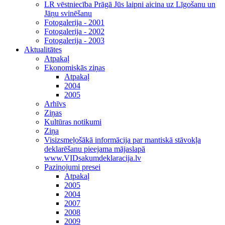
LR vēstniecība Prāgā Jūs laipni aicina uz Līgošanu un
Jāņu svinēšanu
Fotogalerija - 2001
Fotogalerija - 2002
Fotogalerija - 2003
Aktualitātes
Atpakaļ
Ekonomiskās ziņas
Atpakaļ
2004
2005
Arhīvs
Ziņas
Kultūras notikumi
Ziņa
Visizsmeļošākā informācija par mantiskā stāvokļa
deklarēšanu pieejama mājaslapā
www.VIDsakumdeklaracija.lv
Paziņojumi presei
Atpakaļ
2005
2004
2007
2008
2009