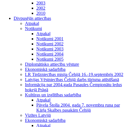
2003
2002
2010
Divpusējās attiecības
Atpakaļ
Notikumi
Atpakaļ
Notikumi 2001
Notikumi 2002
Notikumi 2003
Notikumi 2004
Notikumi 2005
Diplomātisko attiecību vēsture
Ekonomiskā sadarbība
LR Tirdzniecības misija Čehijā 16.-19.septembris 2002
Latvijas Vēstniecības Čehijā darbs tūrisma attīstīšanā
Informācija par 2004.gada Pasaules Čempionātu ledus
hokejā Prāgā
Kultūras un izglītības sadarbība
Atpakaļ
Pāvela Štolla 2004. gada 7. novembra runa par
Kārļa Skalbes pasakām Čehijā
Vizītes Latvijā
Ekonomiskā sadarbība
Atpakaļ