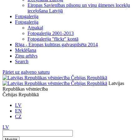
Eiropas Savienības pilsoņu un viņu ģimenes locekļu
ieceļošana Latvijā
Fotogalerija
Fotogalerija
Atpakaļ
Fotogalerija 2001-2013
Fotogalerija ''flickr'' kontā
Rīga - Eiropas kultūras galvaspilsēta 2014
Meklēšana
Ziņu arhīvs
Search
Pāriet uz galveno saturu
Latvijas
Republikas vēstniecība
Čehijas Republikā
LV
EN
CZ
LV
Meklēt