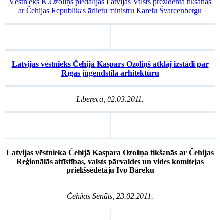
Vēstnieks K.Ozoliņš piedalījās Latvijas Valsts prezidenta tikšanās
ar Čehijas Republikas ārlietu ministru Karelu Švarcenbergu
Latvijas vēstnieks Čehijā Kaspars Ozoliņš atklāj izstādi par
Rīgas jūgendstila arhitektūru
Libereca, 02.03.2011.
Latvijas vēstnieka Čehijā Kaspara Ozoliņa tikšanās ar Čehijas
Reģionālās attīstības, valsts pārvaldes un vides komitejas
priekšsēdētāju
Ivo Bāreku
Čehijas Senāts, 23.02.2011.