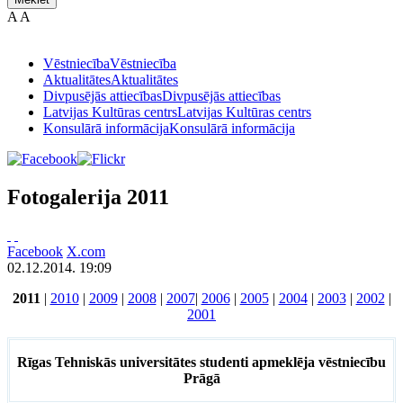
A
A
Vēstniecība
Vēstniecība
Aktualitātes
Aktualitātes
Divpusējās attiecības
Divpusējās attiecības
Latvijas Kultūras centrs
Latvijas Kultūras centrs
Konsulārā informācija
Konsulārā informācija
Fotogalerija 2011
Facebook
X.com
02.12.2014. 19:09
2011
|
2010
|
2009
|
2008
|
2007
|
2006
|
2005
|
2004
|
2003
|
2002
|
2001
Rīgas Tehniskās universitātes studenti apmeklēja vēstniecību
Prāgā