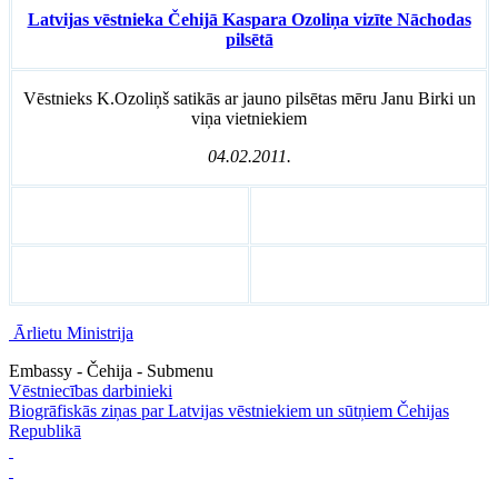
Latvijas vēstnieka Čehijā Kaspara Ozoliņa vizīte Nāchodas
pilsētā
Vēstnieks K.Ozoliņš satikās ar jauno pilsētas mēru Janu Birki un
viņa vietniekiem
04.02.2011.
Ārlietu Ministrija
Embassy - Čehija - Submenu
Vēstniecības darbinieki
Biogrāfiskās ziņas par Latvijas vēstniekiem un sūtņiem Čehijas
Republikā