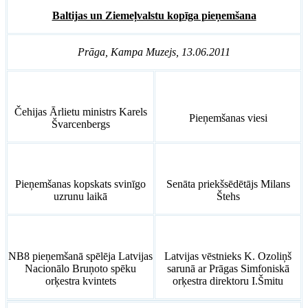
Baltijas un Ziemeļvalstu kopīga pieņemšana
Prāga, Kampa Muzejs, 13.06.2011
Čehijas Ārlietu ministrs Karels
Pieņemšanas viesi
Švarcenbergs
Pieņemšanas kopskats svinīgo
Senāta priekšsēdētājs Milans
uzrunu laikā
Štehs
NB8 pieņemšanā spēlēja Latvijas
Latvijas vēstnieks K. Ozoliņš
Nacionālo Bruņoto spēku
sarunā ar Prāgas Simfoniskā
orķestra kvintets
orķestra direktoru I.Šmitu