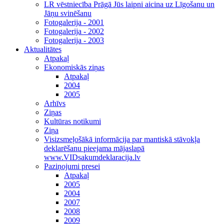
LR vēstniecība Prāgā Jūs laipni aicina uz Līgošanu un
Jāņu svinēšanu
Fotogalerija - 2001
Fotogalerija - 2002
Fotogalerija - 2003
Aktualitātes
Atpakaļ
Ekonomiskās ziņas
Atpakaļ
2004
2005
Arhīvs
Ziņas
Kultūras notikumi
Ziņa
Visizsmeļošākā informācija par mantiskā stāvokļa
deklarēšanu pieejama mājaslapā
www.VIDsakumdeklaracija.lv
Paziņojumi presei
Atpakaļ
2005
2004
2007
2008
2009