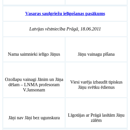
Vasaras saulgriežu ielīgošanas pasākums
Latvijas vēstniecība Prāgā, 18.06.2011
Nama saimnieki ielīgo Jāņus
Jāņu vainagu pīšana
Ozollapu vainagi Jānim un Jāņa
Viesi varēja izbaudīt tipiskus
dēlam – LNMA profesoram
Jāņu svētku ēdienus
V.Jansonam
Līgotājas ar Prāgā lasītām Jāņu
Jāņi nav Jāņi bez ugunskura
zālēm