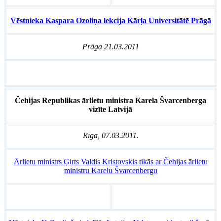
Vēstnieka Kaspara Ozoliņa lekcija Kārļa Universitātē Prāgā
Prāga 21.03.2011
Čehijas Republikas ārlietu ministra Karela Švarcenberga
vizīte Latvijā
Rīga, 07.03.2011.
Ārlietu ministrs Ģirts Valdis Kristovskis tikās ar Čehijas ārlietu
ministru Karelu Švarcenbergu