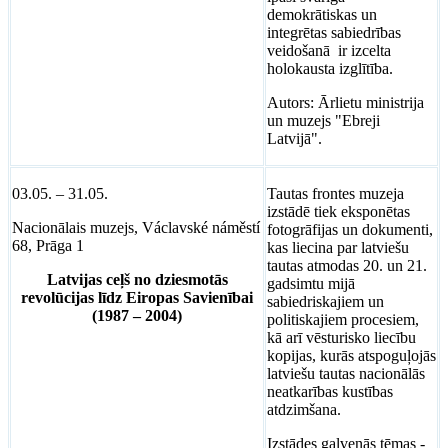
demokrātiskas un
integrētas sabiedrības
veidošanā ir izcelta
holokausta izglītība.
Autors: Ārlietu ministrija
un muzejs "Ebreji
Latvijā".
03.05. – 31.05.
Tautas frontes muzeja
izstādē tiek eksponētas
Nacionālais muzejs, Václavské náměstí
fotogrāfijas un dokumenti,
68, Prāga 1
kas liecina par latviešu
tautas atmodas 20. un 21.
Latvijas ceļš no dziesmotās
gadsimtu mijā
revolūcijas līdz Eiropas Savienībai
sabiedriskajiem un
(1987 – 2004)
politiskajiem procesiem,
kā arī vēsturisko liecību
kopijas, kurās atspoguļojās
latviešu tautas nacionālās
neatkarības kustības
atdzimšana.
Izstādes galvenās tēmas -