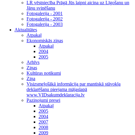
LR vēstniecība Prāgā Jūs laipni aicina uz Līgošanu un
Jāņu svinēšanu
Fotogalerija - 2001
Fotogalerija - 2002
Fotogalerija - 2003
Aktualitātes
Atpakaļ
Ekonomiskās ziņas
Atpakaļ
2004
2005
Arhīvs
Ziņas
Kultūras notikumi
Ziņa
Visizsmeļošākā informācija par mantiskā stāvokļa
deklarēšanu pieejama mājaslapā
www.VIDsakumdeklaracija.lv
Paziņojumi presei
Atpakaļ
2005
2004
2007
2008
2009