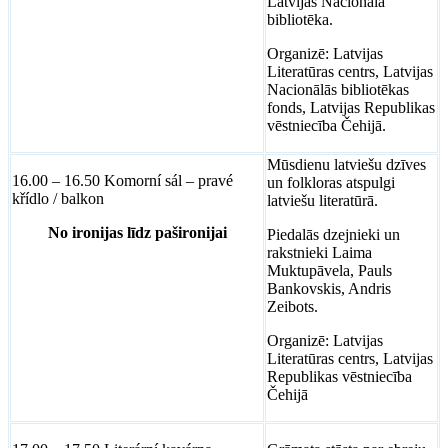
Latvijas Nacionālā
bibliotēka.
Organizē: Latvijas
Literatūras centrs, Latvijas
Nacionālās bibliotēkas
fonds, Latvijas Republikas
vēstniecība Čehijā.
Mūsdienu latviešu dzīves
16.00 – 16.50 Komorní sál – pravé
un folkloras atspulgi
křídlo / balkon
latviešu literatūrā.
No ironijas līdz pašironijai
Piedalās dzejnieki un
rakstnieki Laima
Muktupāvela, Pauls
Bankovskis, Andris
Zeibots.
Organizē: Latvijas
Literatūras centrs, Latvijas
Republikas vēstniecība
Čehijā