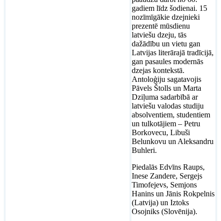
gadiem līdz šodienai. 15
nozīmīgākie dzejnieki
prezentē mūsdienu
latviešu dzeju, tās
dažādību un vietu gan
Latvijas literārajā tradīcijā,
gan pasaules modernās
dzejas kontekstā.
Antoloģiju sagatavojis
Pāvels Štolls un Marta
Dziļuma sadarbībā ar
latviešu valodas studiju
absolventiem, studentiem
un tulkotājiem – Petru
Borkovecu, Libuši
Belunkovu un Aleksandru
Buhleri.
Piedalās Edvīns Raups,
Inese Zandere, Sergejs
Timofejevs, Semjons
Hanins un Jānis Rokpelnis
(Latvija) un Iztoks
Osojniks (Slovēnija).