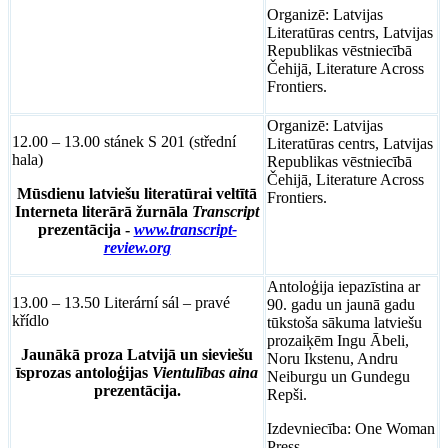
Organizē: Latvijas
Literatūras centrs, Latvijas
Republikas vēstniecībā
Čehijā, Literature Across
Frontiers.
Organizē: Latvijas
12.00 – 13.00 stánek S 201 (střední
Literatūras centrs, Latvijas
hala)
Republikas vēstniecībā
Čehijā, Literature Across
Mūsdienu latviešu literatūrai veltītā
Frontiers.
Interneta literārā žurnāla
Transcript
prezentācija -
www.transcript-
review.org
Antoloģija iepazīstina ar
13.00 – 13.50 Literární sál – pravé
90. gadu un jaunā gadu
křídlo
tūkstoša sākuma latviešu
prozaiķēm Ingu Ābeli,
Jaunākā proza Latvijā un sieviešu
Noru Ikstenu, Andru
īsprozas antoloģijas
Vientulības aina
Neiburgu un Gundegu
prezentācija.
Repši.
Izdevniecība: One Woman
Press.