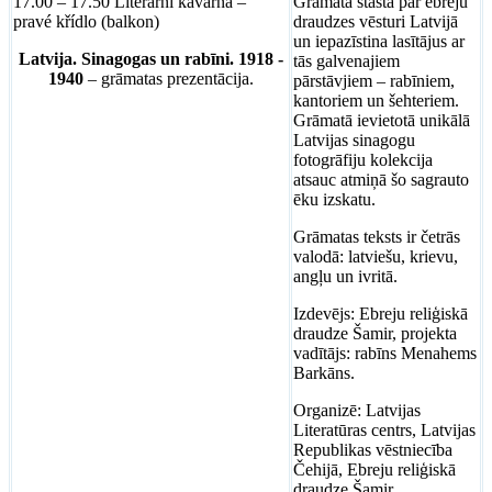
17.00 – 17.50 Literární kavárna –
Grāmata stāsta par ebreju
pravé křídlo (balkon)
draudzes vēsturi Latvijā
un iepazīstina lasītājus ar
Latvija. Sinagogas un rabīni. 1918 -
tās galvenajiem
1940
– grāmatas prezentācija.
pārstāvjiem – rabīniem,
kantoriem un šehteriem.
Grāmatā ievietotā unikālā
Latvijas sinagogu
fotogrāfiju kolekcija
atsauc atmiņā šo sagrauto
ēku izskatu.
Grāmatas teksts ir četrās
valodā: latviešu, krievu,
angļu un ivritā.
Izdevējs: Ebreju reliģiskā
draudze Šamir, projekta
vadītājs: rabīns Menahems
Barkāns.
Organizē: Latvijas
Literatūras centrs, Latvijas
Republikas vēstniecība
Čehijā, Ebreju reliģiskā
draudze Šamir.