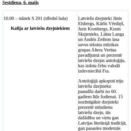
Sestdiena, 6. maijs
10.00 – stánek S 201 (střední hala)
Latviešu dzejnieki Jānis
Elsbergs, Kārlis Vērdiņš,
Kafija ar latviešu dzejniekiem
Juris Kronbergs, Knuts
Skujenieks, Liāna Langa
un Andris Zeibots lasa
savus tekstus mūzikas
grupas Altera Veritas
pavadījumā un prezentē
latviešu dzejas antoloģiju,
kas izdota čehu valodā
izdevniecībā Fra.
Antoloģijā apkopoti triju
latviešu dzejnieku
paaudžu darbi no 60.
gadiem līdz šodienai. 15
nozīmīgākie dzejnieki
prezentē mūsdienu
latviešu dzeju, tās
dažādību un vietu gan
Latvijas literārajā tradīcijā,
gan pasaules modernās