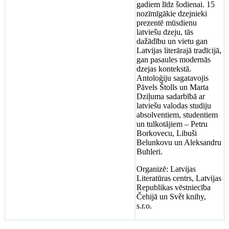
gadiem līdz šodienai. 15
nozīmīgākie dzejnieki
prezentē mūsdienu
latviešu dzeju, tās
dažādību un vietu gan
Latvijas literārajā tradīcijā,
gan pasaules modernās
dzejas kontekstā.
Antoloģiju sagatavojis
Pāvels Štolls un Marta
Dziļuma sadarbībā ar
latviešu valodas studiju
absolventiem, studentiem
un tulkotājiem – Petru
Borkovecu, Libuši
Belunkovu un Aleksandru
Buhleri.
Organizē: Latvijas
Literatūras centrs, Latvijas
Republikas vēstniecība
Čehijā un Svět knihy,
s.r.o.