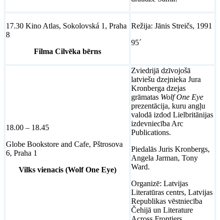
17.30 Kino Atlas, Sokolovská 1, Praha
Režija: Jānis Streičs, 1991
8
95´
Filma Cilvēka bērns
Zviedrijā dzīvojošā
latviešu dzejnieka Jura
Kronberga dzejas
grāmatas
Wolf One Eye
prezentācija, kuru angļu
valodā izdod Lielbritānijas
izdevniecība Arc
18.00 – 18.45
Publications.
Globe Bookstore and Cafe, Pštrosova
Piedalās Juris Kronbergs,
6, Praha 1
Angela Jarman, Tony
Ward.
Vilks vienacis (Wolf One Eye)
Organizē: Latvijas
Literatūras centrs, Latvijas
Republikas vēstniecība
Čehijā un Literature
Across Frontiers.