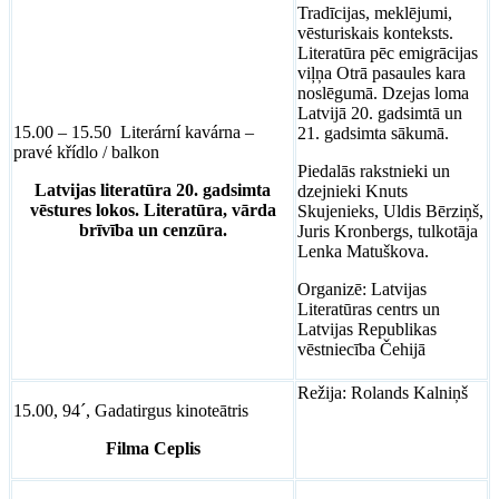
Tradīcijas, meklējumi,
vēsturiskais konteksts.
Literatūra pēc emigrācijas
viļņa Otrā pasaules kara
noslēgumā. Dzejas loma
Latvijā 20. gadsimtā un
15.00 – 15.50 Literární kavárna –
21. gadsimta sākumā.
pravé křídlo / balkon
Piedalās rakstnieki un
Latvijas literatūra 20. gadsimta
dzejnieki Knuts
vēstures lokos. Literatūra, vārda
Skujenieks, Uldis Bērziņš,
brīvība un cenzūra.
Juris Kronbergs, tulkotāja
Lenka Matuškova.
Organizē: Latvijas
Literatūras centrs un
Latvijas Republikas
vēstniecība Čehijā
Režija: Rolands Kalniņš
15.00, 94´, Gadatirgus kinoteātris
Filma Ceplis