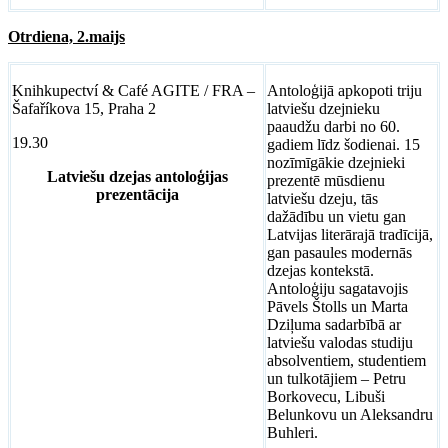
Otrdiena, 2.maijs
Knihkupectví & Café AGITE / FRA –
Antoloģijā apkopoti triju
Šafaříkova 15, Praha 2
latviešu dzejnieku
paaudžu darbi no 60.
19.30
gadiem līdz šodienai. 15
nozīmīgākie dzejnieki
Latviešu dzejas antoloģijas
prezentē mūsdienu
prezentācija
latviešu dzeju, tās
dažādību un vietu gan
Latvijas literārajā tradīcijā,
gan pasaules modernās
dzejas kontekstā.
Antoloģiju sagatavojis
Pāvels Štolls un Marta
Dziļuma sadarbībā ar
latviešu valodas studiju
absolventiem, studentiem
un tulkotājiem – Petru
Borkovecu, Libuši
Belunkovu un Aleksandru
Buhleri.