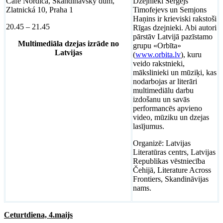
Café Nordica, Skandinávský dům,
Dzejnieki Sergejs
Zlatnická 10, Praha 1
Timofejevs un Semjons
Haņins ir krieviski rakstoši
20.45 – 21.45
Rīgas dzejnieki. Abi autori
pārstāv Latvijā pazīstamo
Multimediāla dzejas izrāde no
grupu «Orbīta»
Latvijas
(
www.orbita.lv
), kuru
veido rakstnieki,
mākslinieki un mūziķi, kas
nodarbojas ar literāri
multimediālu darbu
izdošanu un savās
performancēs apvieno
video, mūziku un dzejas
lasījumus.
Organizē: Latvijas
Literatūras centrs, Latvijas
Republikas vēstniecība
Čehijā, Literature Across
Frontiers, Skandināvijas
nams.
Ceturtdiena, 4.maijs