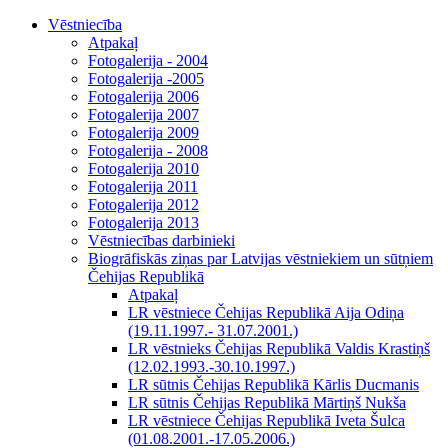
Vēstniecība
Atpakaļ
Fotogalerija - 2004
Fotogalerija -2005
Fotogalerija 2006
Fotogalerija 2007
Fotogalerija 2009
Fotogalerija - 2008
Fotogalerija 2010
Fotogalerija 2011
Fotogalerija 2012
Fotogalerija 2013
Vēstniecības darbinieki
Biogrāfiskās ziņas par Latvijas vēstniekiem un sūtņiem
Čehijas Republikā
Atpakaļ
LR vēstniece Čehijas Republikā Aija Odiņa
(19.11.1997.- 31.07.2001.)
LR vēstnieks Čehijas Republikā Valdis Krastiņš
(12.02.1993.-30.10.1997.)
LR sūtnis Čehijas Republikā Kārlis Ducmanis
LR sūtnis Čehijas Republikā Mārtiņš Nukša
LR vēstniece Čehijas Republikā Iveta Šulca
(01.08.2001.-17.05.2006.)