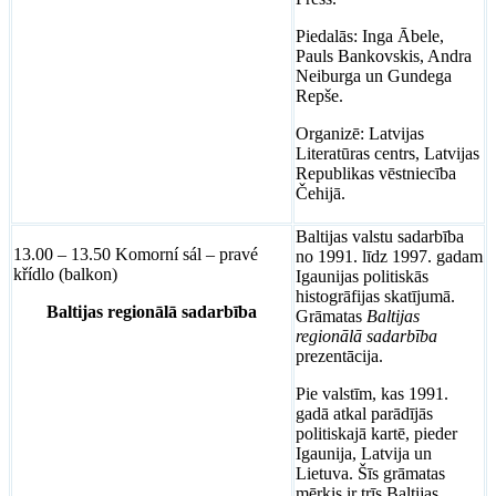
Piedalās: Inga Ābele,
Pauls Bankovskis, Andra
Neiburga un Gundega
Repše.
Organizē: Latvijas
Literatūras centrs, Latvijas
Republikas vēstniecība
Čehijā.
Baltijas valstu sadarbība
13.00 – 13.50 Komorní sál – pravé
no 1991. līdz 1997. gadam
křídlo (balkon)
Igaunijas politiskās
histogrāfijas skatījumā.
Baltijas regionālā sadarbība
Grāmatas
Baltijas
regionālā sadarbība
prezentācija.
Pie valstīm, kas 1991.
gadā atkal parādījās
politiskajā kartē, pieder
Igaunija, Latvija un
Lietuva. Šīs grāmatas
mērķis ir trīs Baltijas