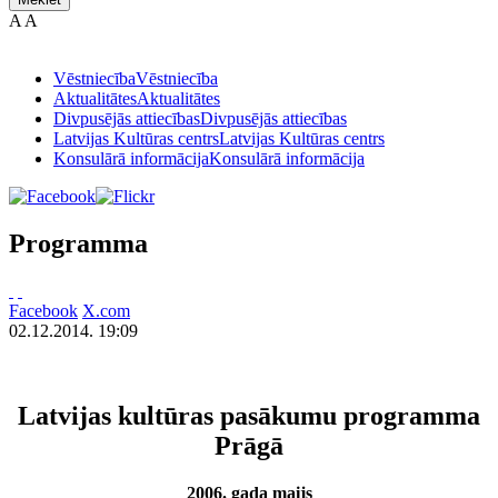
A
A
Vēstniecība
Vēstniecība
Aktualitātes
Aktualitātes
Divpusējās attiecības
Divpusējās attiecības
Latvijas Kultūras centrs
Latvijas Kultūras centrs
Konsulārā informācija
Konsulārā informācija
Programma
Facebook
X.com
02.12.2014. 19:09
Latvijas kultūras pasākumu programma
Prāgā
2006. gada maijs