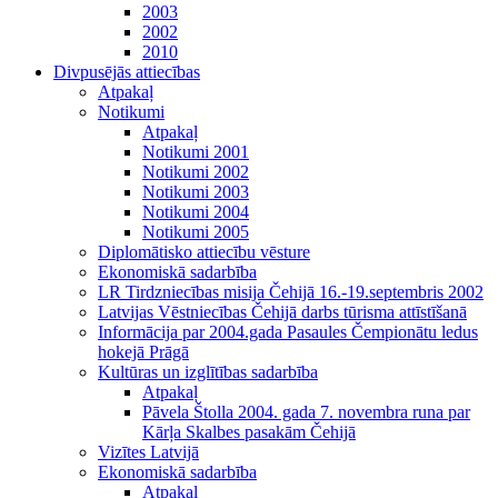
2003
2002
2010
Divpusējās attiecības
Atpakaļ
Notikumi
Atpakaļ
Notikumi 2001
Notikumi 2002
Notikumi 2003
Notikumi 2004
Notikumi 2005
Diplomātisko attiecību vēsture
Ekonomiskā sadarbība
LR Tirdzniecības misija Čehijā 16.-19.septembris 2002
Latvijas Vēstniecības Čehijā darbs tūrisma attīstīšanā
Informācija par 2004.gada Pasaules Čempionātu ledus
hokejā Prāgā
Kultūras un izglītības sadarbība
Atpakaļ
Pāvela Štolla 2004. gada 7. novembra runa par
Kārļa Skalbes pasakām Čehijā
Vizītes Latvijā
Ekonomiskā sadarbība
Atpakaļ