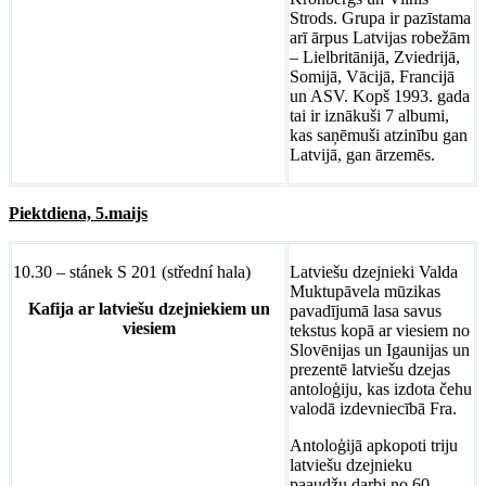
Strods. Grupa ir pazīstama
arī ārpus Latvijas robežām
– Lielbritānijā, Zviedrijā,
Somijā, Vācijā, Francijā
un ASV. Kopš 1993. gada
tai ir iznākuši 7 albumi,
kas saņēmuši atzinību gan
Latvijā, gan ārzemēs.
Piektdiena, 5.maijs
10.30 – stánek S 201 (střední hala)
Latviešu dzejnieki Valda
Muktupāvela mūzikas
Kafija ar latviešu dzejniekiem un
pavadījumā lasa savus
viesiem
tekstus kopā ar viesiem no
Slovēnijas un Igaunijas
un
prezentē latviešu dzejas
antoloģiju, kas izdota čehu
valodā izdevniecībā Fra.
Antoloģijā apkopoti triju
latviešu dzejnieku
paaudžu darbi no 60.