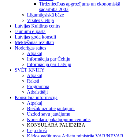
Tirdzniecības apgrozījums un ekonomiskā
sadarbība 2003
Līgumtiesiskā bāze
Vizītes Čehijā
Latvijas Kultūras centrs
Jaunumi e-pastā
Latvijas goda konsuli
Meklēšanas rezultāti
Noderīgas saites
Atpakaļ
Informācija par Čehiju
Informācija par Latviju
SVĚT KNIHY
Atpakaļ
Raksti
Programma
Atbalstītāji
Konsulārā informācija
Atpakaļ
Biežāk uzdotie jautājumi
Uzdod savu jautājumu
Konsulāro pakalpojumu cenrādis
KONSULĀRĀ PALĪDZĪBA
Ceļo droši
Kādos gadījumos Ārlietu ministrija VAR/NEVAR