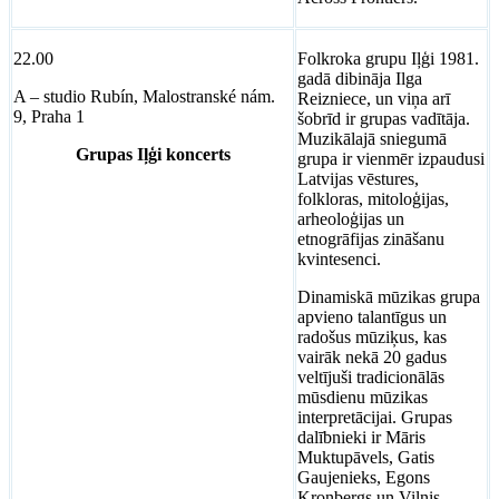
22.00
Folkroka grupu Iļģi 1981.
gadā dibināja Ilga
A – studio Rubín, Malostranské nám.
Reizniece, un viņa arī
9, Praha 1
šobrīd ir grupas vadītāja.
Muzikālajā sniegumā
Grupas Iļģi koncerts
grupa ir vienmēr izpaudusi
Latvijas vēstures,
folkloras, mitoloģijas,
arheoloģijas un
etnogrāfijas zināšanu
kvintesenci.
Dinamiskā mūzikas grupa
apvieno talantīgus un
radošus mūziķus, kas
vairāk nekā 20 gadus
veltījuši tradicionālās
mūsdienu mūzikas
interpretācijai. Grupas
dalībnieki ir Māris
Muktupāvels, Gatis
Gaujenieks, Egons
Kronbergs un Vilnis