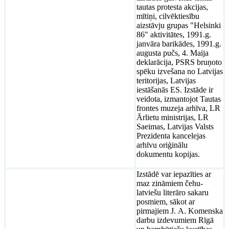
tautas protesta akcijas,
mītiņi, cilvēktiesību
aizstāvju grupas "Helsinki
86" aktivitātes, 1991.g.
janvāra barikādes, 1991.g.
augusta pučs, 4. Maija
deklarācija, PSRS bruņoto
spēku izvešana no Latvijas
teritorijas, Latvijas
iestāšanās ES. Izstāde ir
veidota, izmantojot Tautas
frontes muzeja arhīva, LR
Ārlietu ministrijas, LR
Saeimas, Latvijas Valsts
Prezidenta kancelejas
arhīvu oriģinālu
dokumentu kopijas.
Izstādē var iepazīties ar
maz zināmiem čehu-
latviešu literāro sakaru
posmiem, sākot ar
pirmajiem J. A. Komenska
darbu izdevumiem Rīgā