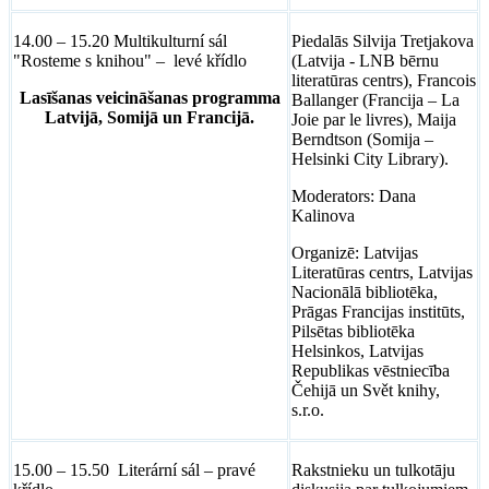
14.00 – 15.20 Multikulturní sál
Piedalās Silvija Tretjakova
"Rosteme s knihou" – levé křídlo
(Latvija - LNB bērnu
literatūras centrs), Francois
Lasīšanas veicināšanas programma
Ballanger (Francija – La
Latvijā, Somijā un Francijā.
Joie par le livres), Maija
Berndtson (Somija –
Helsinki City Library).
Moderators: Dana
Kalinova
Organizē: Latvijas
Literatūras centrs, Latvijas
Nacionālā bibliotēka,
Prāgas Francijas institūts,
Pilsētas bibliotēka
Helsinkos, Latvijas
Republikas vēstniecība
Čehijā un Svět knihy,
s.r.o.
15.00 – 15.50 Literární sál – pravé
Rakstnieku un tulkotāju