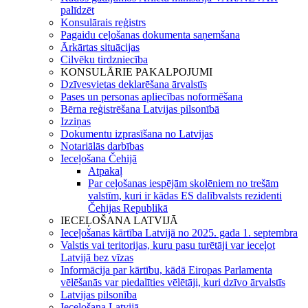
palīdzēt
Konsulārais reģistrs
Pagaidu ceļošanas dokumenta saņemšana
Ārkārtas situācijas
Cilvēku tirdzniecība
KONSULĀRIE PAKALPOJUMI
Dzīvesvietas deklarēšana ārvalstīs
Pases un personas apliecības noformēšana
Bērna reģistrēšana Latvijas pilsonībā
Izziņas
Dokumentu izprasīšana no Latvijas
Notariālās darbības
Ieceļošana Čehijā
Atpakaļ
Par ceļošanas iespējām skolēniem no trešām
valstīm, kuri ir kādas ES dalībvalsts rezidenti
Čehijas Republikā
IECEĻOŠANA LATVIJĀ
Ieceļošanas kārtība Latvijā no 2025. gada 1. septembra
Valstis vai teritorijas, kuru pasu turētāji var ieceļot
Latvijā bez vīzas
Informācija par kārtību, kādā Eiropas Parlamenta
vēlēšanās var piedalīties vēlētāji, kuri dzīvo ārvalstīs
Latvijas pilsonība
Ieceļošana Latvijā