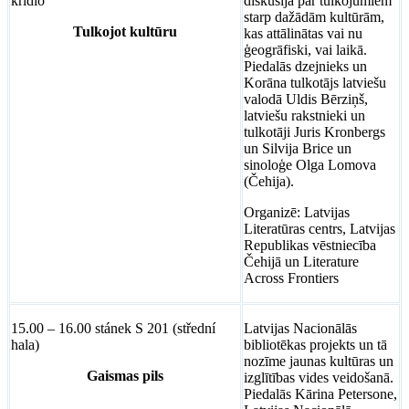
křídlo
diskusija par tulkojumiem
starp dažādām kultūrām,
Tulkojot kultūru
kas attālinātas vai nu
ģeogrāfiski, vai laikā.
Piedalās dzejnieks un
Korāna tulkotājs latviešu
valodā Uldis Bērziņš,
latviešu rakstnieki un
tulkotāji Juris Kronbergs
un Silvija Brice un
sinoloģe Olga Lomova
(Čehija).
Organizē: Latvijas
Literatūras centrs, Latvijas
Republikas vēstniecība
Čehijā un Literature
Across Frontiers
15.00 – 16.00 stánek S 201 (střední
Latvijas Nacionālās
hala)
bibliotēkas projekts un tā
nozīme jaunas kultūras un
Gaismas pils
izglītības vides veidošanā.
Piedalās Kārina Petersone,