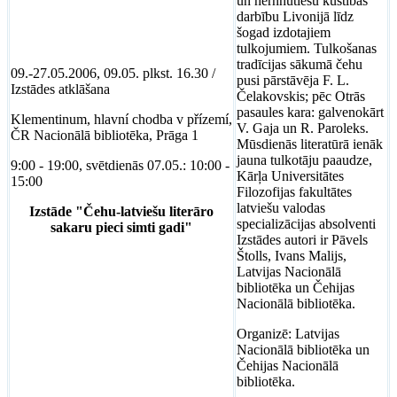
un hernhūtiešu kustības
darbību Livonijā līdz
šogad izdotajiem
tulkojumiem. Tulkošanas
tradīcijas sākumā čehu
09.-27.05.2006, 09.05. plkst. 16.30 /
pusi pārstāvēja F. L.
Izstādes atklāšana
Čelakovskis; pēc Otrās
pasaules kara: galvenokārt
Klementinum, hlavní chodba v přízemí,
V. Gaja un R. Paroleks.
ČR Nacionālā bibliotēka, Prāga 1
Mūsdienās literatūrā ienāk
jauna tulkotāju paaudze,
9:00 - 19:00, svētdienās 07.05.: 10:00 -
Kārļa Universitātes
15:00
Filozofijas fakultātes
latviešu valodas
Izstāde "Čehu-latviešu literāro
specializācijas absolventi
sakaru pieci simti gadi"
Izstādes autori ir Pāvels
Štolls, Ivans Malijs,
Latvijas Nacionālā
bibliotēka un Čehijas
Nacionālā bibliotēka.
Organizē: Latvijas
Nacionālā bibliotēka un
Čehijas Nacionālā
bibliotēka.