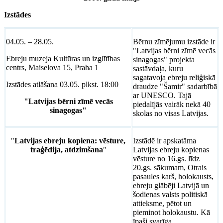
Izstādes
04.05. – 28.05.
Bērnu zīmējumu izstāde ir
"Latvijas bērni zīmē vecās
Ebreju muzeja Kultūras un izglītības
sinagogas" projekta
centrs, Maiselova 15, Praha 1
sastāvdaļa, kuru
sagatavoja ebreju reliģiskā
Izstādes atlāšana 03.05. plkst. 18:00
draudze "Šamir" sadarbībā
ar UNESCO. Tajā
"Latvijas bērni zīmē vecās
piedalījās vairāk nekā 40
sinagogas"
skolas no visas Latvijas.
"
Latvijas ebreju kopiena: vēsture,
Izstādē ir apskatāma
traģēdija, atdzimšana
"
Latvijas ebreju kopienas
vēsture no 16.gs. līdz
20.gs. sākumam, Otrais
pasaules karš, holokausts,
ebreju glābēji Latvijā un
šodienas valsts politiskā
attieksme, pētot un
pieminot holokaustu. Kā
īpaši svarīga