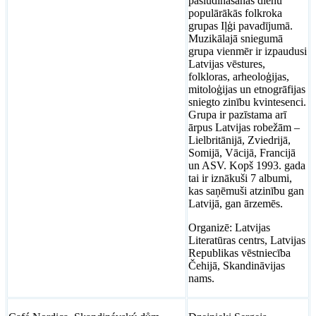
pasludināšanas dienu
populārākās folkroka
grupas Iļģi pavadījumā.
Muzikālajā sniegumā
grupa vienmēr ir izpaudusi
Latvijas vēstures,
folkloras, arheoloģijas,
mitoloģijas un etnogrāfijas
sniegto zinību kvintesenci.
Grupa ir pazīstama arī
ārpus Latvijas robežām –
Lielbritānijā, Zviedrijā,
Somijā, Vācijā, Francijā
un ASV. Kopš 1993. gada
tai ir iznākuši 7 albumi,
kas saņēmuši atzinību gan
Latvijā, gan ārzemēs.
Organizē: Latvijas
Literatūras centrs, Latvijas
Republikas vēstniecība
Čehijā, Skandināvijas
nams.