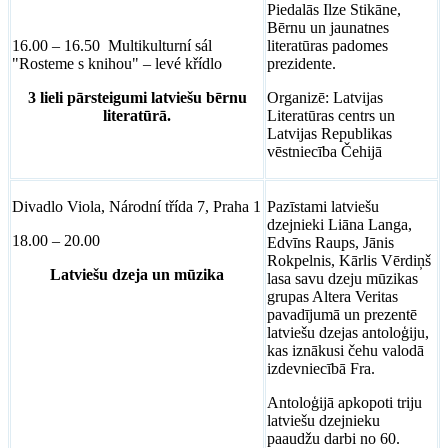
Piedalās Ilze Stikāne,
Bērnu un jaunatnes
16.00 – 16.50 Multikulturní sál
literatūras padomes
"Rosteme s knihou" – levé křídlo
prezidente.
3 lieli pārsteigumi latviešu bērnu
Organizē: Latvijas
literatūrā.
Literatūras centrs un
Latvijas Republikas
vēstniecība Čehijā
Divadlo Viola, Národní třída 7, Praha 1
Pazīstami latviešu
dzejnieki Liāna Langa,
18.00 – 20.00
Edvīns Raups, Jānis
Rokpelnis, Kārlis Vērdiņš
Latviešu dzeja un mūzika
lasa savu dzeju mūzikas
grupas Altera Veritas
pavadījumā un prezentē
latviešu dzejas antoloģiju,
kas iznākusi čehu valodā
izdevniecībā Fra.
Antoloģijā apkopoti triju
latviešu dzejnieku
paaudžu darbi no 60.