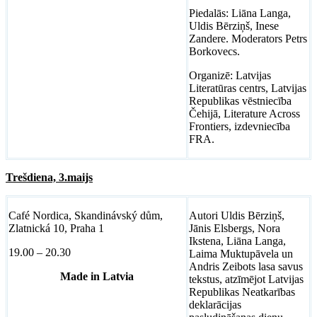
Piedalās: Liāna Langa,
Uldis Bērziņš, Inese
Zandere. Moderators Petrs
Borkovecs.
Organizē: Latvijas
Literatūras centrs, Latvijas
Republikas vēstniecība
Čehijā, Literature Across
Frontiers, izdevniecība
FRA.
Trešdiena, 3.maijs
Café Nordica, Skandinávský dům,
Autori Uldis Bērziņš,
Zlatnická 10, Praha 1
Jānis Elsbergs, Nora
Ikstena, Liāna Langa,
19.00 – 20.30
Laima Muktupāvela un
Andris Zeibots lasa savus
Made in Latvia
tekstus, atzīmējot Latvijas
Republikas Neatkarības
deklarācijas