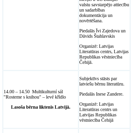
valstu savstarpējo attiecību
un sadarbības
dokumentācija un
novērtēšana.
Piedalās Īvi Zajedova un
Dāvids Štahlavskis
Organizē: Latvijas
Literatūras centrs, Latvijas
Republikas vēstniecība
Čehijā.
Subjektīvs stāsts par
latviešu bērnu literatūru.
14.00 – 14.50 Multikulturní sál
Piedalās Inese Zandere.
"Rosteme s knihou" – levé křídlo
Organizē: Latvijas
Lasoša bērna liktenis Latvijā.
Literatūras centrs un
Latvijas Republikas
vēstniecība Čehijā