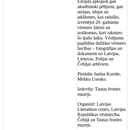
Eiropā) apkopoti gan
akadēmiski pētījumi, gan
atziņas, idejas un
atklāsmes, kas radušās,
izvērtējot 20. gadsimta
vēstures faktus un
notikumus, kuri raksturo
šo īpašo laiku. Vēstījumu
papildina dažādas vēstures
liecības – fotogrāfijas un
dokumenti no Latvijas,
Lietuvas, Polijas un
Čehijas arhīviem.
Piedalās Janīna Kursīte,
Meldra Usenko.
Izdevējs: Tautas frontes
muzejs.
Organizē: Latvijas
Literatūras centrs, Latvijas
Republikas vēstniecība
Čehijā un Tautas frontes
muzejs.