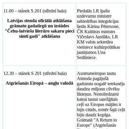
11.00 – stánek S 201 (střední hala)
Piedalās LR īpašu
uzdevumu ministre
Latvijas stenda oficiālā atklāšana
sabiedrības integrācijas
grāmatu gadatirgū
un
izstādes
lietās Kārina Pētersone,
"Čehu-latviešu literāro sakaru pieci
ČR Kultūras ministrs
simti gadi" atklāšana
Vičeslavs Jandāks, LR
KM valsts sekretāra
vietniece kultūrpolitikas
jautājumos Una
Sedliniece.
12.30 – stánek S 201 (střední hala)
Austrumeiropas tautu
Atmoda pagājušā
Atgriešanās Eiropā – angļu valodā
gadsimta nogalē ietekmēja
daudzu miljonu cilvēku
likteņus. Nenoliedzami
katrai tautai sarežģītais
ceļš uz Eiropas mājām ir
bijis citāds, tomēr šajā ceļā
bijis daudz kopīga.
Grāmatā "A Return to
Europe" (Atgriešanās