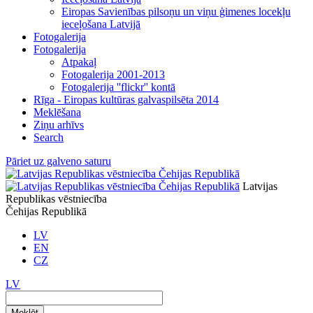
Eiropas Savienības pilsoņu un viņu ģimenes locekļu
ieceļošana Latvijā
Fotogalerija
Fotogalerija
Atpakaļ
Fotogalerija 2001-2013
Fotogalerija ''flickr'' kontā
Rīga - Eiropas kultūras galvaspilsēta 2014
Meklēšana
Ziņu arhīvs
Search
Pāriet uz galveno saturu
Latvijas
Republikas vēstniecība
Čehijas Republikā
LV
EN
CZ
LV
Meklēt