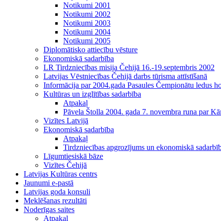
Notikumi 2001
Notikumi 2002
Notikumi 2003
Notikumi 2004
Notikumi 2005
Diplomātisko attiecību vēsture
Ekonomiskā sadarbība
LR Tirdzniecības misija Čehijā 16.-19.septembris 2002
Latvijas Vēstniecības Čehijā darbs tūrisma attīstīšanā
Informācija par 2004.gada Pasaules Čempionātu ledus h
Kultūras un izglītības sadarbība
Atpakaļ
Pāvela Štolla 2004. gada 7. novembra runa par Kā
Vizītes Latvijā
Ekonomiskā sadarbība
Atpakaļ
Tirdzniecības apgrozījums un ekonomiskā sadarbī
Līgumtiesiskā bāze
Vizītes Čehijā
Latvijas Kultūras centrs
Jaunumi e-pastā
Latvijas goda konsuli
Meklēšanas rezultāti
Noderīgas saites
Atpakaļ