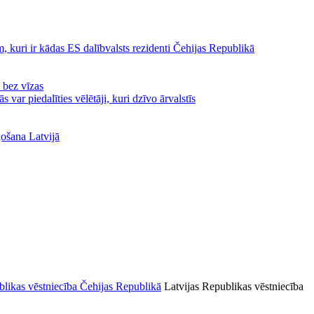
, kuri ir kādas ES dalībvalsts rezidenti Čehijas Republikā
ā bez vīzas
var piedalīties vēlētāji, kuri dzīvo ārvalstīs
ļošana Latvijā
Latvijas Republikas vēstniecība