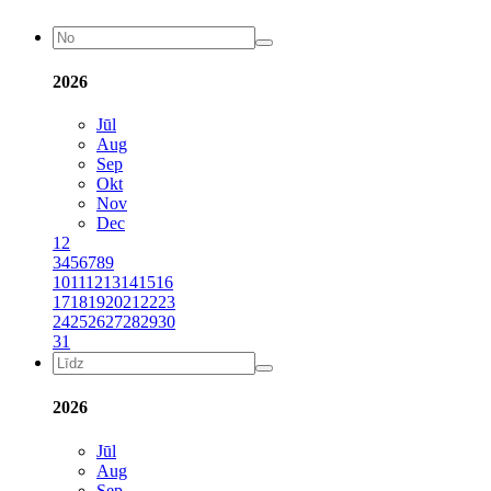
2026
Jūl
Aug
Sep
Okt
Nov
Dec
1
2
3
4
5
6
7
8
9
10
11
12
13
14
15
16
17
18
19
20
21
22
23
24
25
26
27
28
29
30
31
2026
Jūl
Aug
Sep