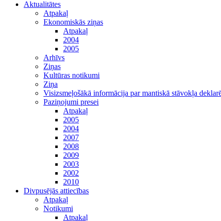
Aktualitātes
Atpakaļ
Ekonomiskās ziņas
Atpakaļ
2004
2005
Arhīvs
Ziņas
Kultūras notikumi
Ziņa
Visizsmeļošākā informācija par mantiskā stāvokļa dekl
Paziņojumi presei
Atpakaļ
2005
2004
2007
2008
2009
2003
2002
2010
Divpusējās attiecības
Atpakaļ
Notikumi
Atpakaļ