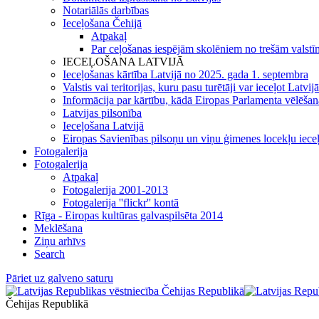
Notariālās darbības
Ieceļošana Čehijā
Atpakaļ
Par ceļošanas iespējām skolēniem no trešām valstīm
IECEĻOŠANA LATVIJĀ
Ieceļošanas kārtība Latvijā no 2025. gada 1. septembra
Valstis vai teritorijas, kuru pasu turētāji var ieceļot Latvij
Informācija par kārtību, kādā Eiropas Parlamenta vēlēšanās 
Latvijas pilsonība
Ieceļošana Latvijā
Eiropas Savienības pilsoņu un viņu ģimenes locekļu iece
Fotogalerija
Fotogalerija
Atpakaļ
Fotogalerija 2001-2013
Fotogalerija ''flickr'' kontā
Rīga - Eiropas kultūras galvaspilsēta 2014
Meklēšana
Ziņu arhīvs
Search
Pāriet uz galveno saturu
Čehijas Republikā