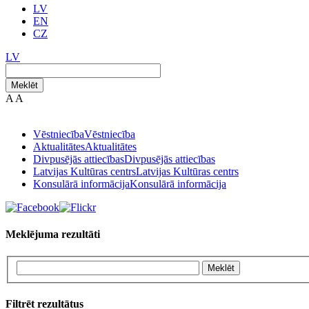
LV
EN
CZ
LV
Meklēt
A
A
Vēstniecība
Vēstniecība
Aktualitātes
Aktualitātes
Divpusējās attiecības
Divpusējās attiecības
Latvijas Kultūras centrs
Latvijas Kultūras centrs
Konsulārā informācija
Konsulārā informācija
Meklējuma rezultāti
Meklēt
Filtrēt rezultātus