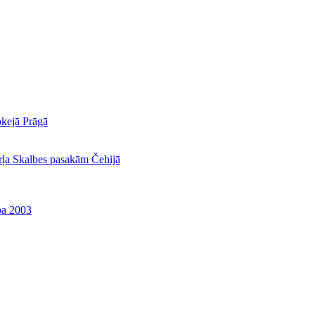
okejā Prāgā
rļa Skalbes pasakām Čehijā
ba 2003