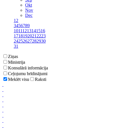
Okt
Nov
Dec
1
2
3
4
5
6
7
8
9
10
11
12
13
14
15
16
17
18
19
20
21
22
23
24
25
26
27
28
29
30
31
Ziņas
Ministrija
Konsulārā informācija
Ceļojumu brīdinājumi
Meklēt visu
Raksti