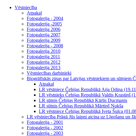
Vēstniecība
Atpakaļ
Fotogalerija - 2004
Fotogalerija -2005
Fotogalerija 2006
Fotogalerija 2007
Fotogalerija 2009
Fotogalerija - 2008
Fotogalerija 2010
Fotogalerija 2011
Fotogalerija 2012
Fotogalerija 2013
Vēstniecības darbinieki
Biogrāfiskās ziņas par Latvijas vēstniekiem un sūtņiem 
Atpakaļ
LR vēstniece Čehijas Republikā Aija Odiņa (19.11
LR vēstnieks Čehijas Republikā Valdis Krastiņš (
LR sūtnis Čehijas Republikā Kārlis Ducmanis
LR sūtnis Čehijas Republikā Mārtiņš Nukša
LR vēstniece Čehijas Republikā Iveta Šulca (01.0
LR vēstniecība Prāgā Jūs laipni aicina uz Līgošanu un J
Fotogalerija - 2001
Fotogalerija - 2002
Fotogalerija - 2003