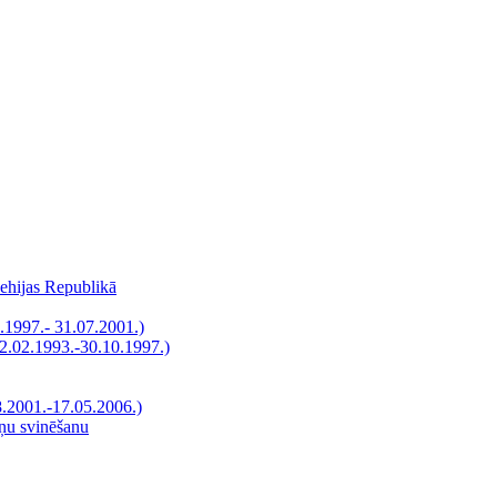
Čehijas Republikā
.1997.- 31.07.2001.)
12.02.1993.-30.10.1997.)
8.2001.-17.05.2006.)
āņu svinēšanu