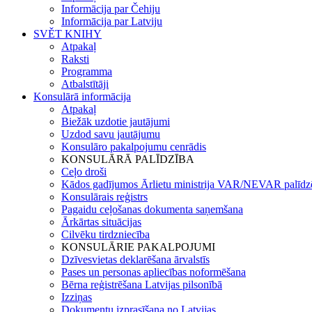
Informācija par Čehiju
Informācija par Latviju
SVĚT KNIHY
Atpakaļ
Raksti
Programma
Atbalstītāji
Konsulārā informācija
Atpakaļ
Biežāk uzdotie jautājumi
Uzdod savu jautājumu
Konsulāro pakalpojumu cenrādis
KONSULĀRĀ PALĪDZĪBA
Ceļo droši
Kādos gadījumos Ārlietu ministrija VAR/NEVAR palīdz
Konsulārais reģistrs
Pagaidu ceļošanas dokumenta saņemšana
Ārkārtas situācijas
Cilvēku tirdzniecība
KONSULĀRIE PAKALPOJUMI
Dzīvesvietas deklarēšana ārvalstīs
Pases un personas apliecības noformēšana
Bērna reģistrēšana Latvijas pilsonībā
Izziņas
Dokumentu izprasīšana no Latvijas