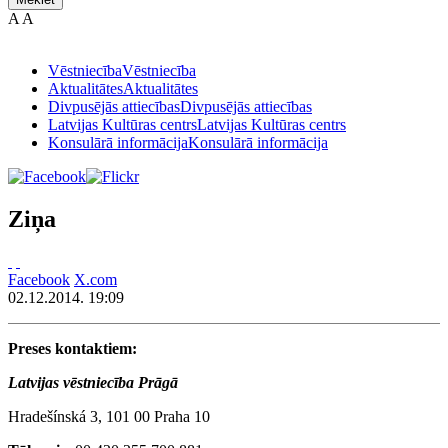
A
A
Vēstniecība
Vēstniecība
Aktualitātes
Aktualitātes
Divpusējās attiecības
Divpusējās attiecības
Latvijas Kultūras centrs
Latvijas Kultūras centrs
Konsulārā informācija
Konsulārā informācija
Ziņa
Facebook
X.com
02.12.2014. 19:09
Preses kontaktiem:
Latvijas vēstniecība Prāgā
Hradešínská 3, 101 00 Praha 10