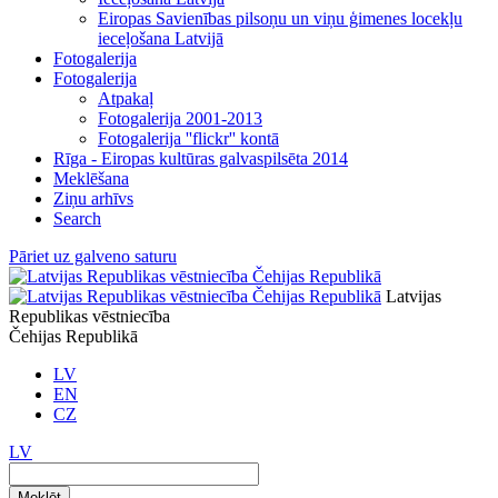
Eiropas Savienības pilsoņu un viņu ģimenes locekļu
ieceļošana Latvijā
Fotogalerija
Fotogalerija
Atpakaļ
Fotogalerija 2001-2013
Fotogalerija ''flickr'' kontā
Rīga - Eiropas kultūras galvaspilsēta 2014
Meklēšana
Ziņu arhīvs
Search
Pāriet uz galveno saturu
Latvijas
Republikas vēstniecība
Čehijas Republikā
LV
EN
CZ
LV
Meklēt