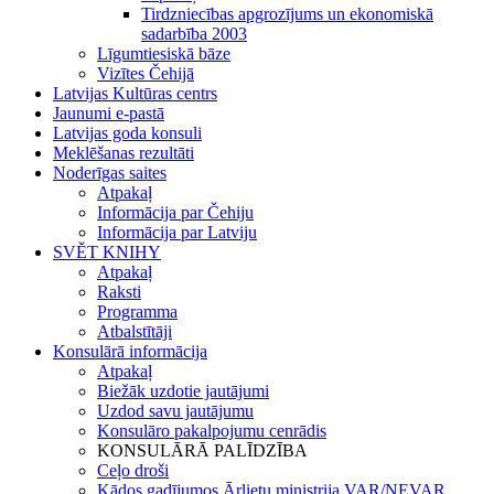
Tirdzniecības apgrozījums un ekonomiskā
sadarbība 2003
Līgumtiesiskā bāze
Vizītes Čehijā
Latvijas Kultūras centrs
Jaunumi e-pastā
Latvijas goda konsuli
Meklēšanas rezultāti
Noderīgas saites
Atpakaļ
Informācija par Čehiju
Informācija par Latviju
SVĚT KNIHY
Atpakaļ
Raksti
Programma
Atbalstītāji
Konsulārā informācija
Atpakaļ
Biežāk uzdotie jautājumi
Uzdod savu jautājumu
Konsulāro pakalpojumu cenrādis
KONSULĀRĀ PALĪDZĪBA
Ceļo droši
Kādos gadījumos Ārlietu ministrija VAR/NEVAR