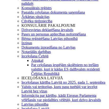
palīdzēt
Konsulārais reģistrs
Pagaidu ceļošanas dokumenta saņemšana
Ārkārtas situācijas
Cilvēku tirdzniecība
KONSULĀRIE PAKALPOJUMI
Dzīvesvietas deklarēšana ārvalstīs
Pases un personas apliecības noformēšana
Bērna reģistrēšana Latvijas pilsonībā
Izziņas
Dokumentu izprasīšana no Latvijas
Notariālās darbības
Ieceļošana Čehijā
Atpakaļ
Par ceļošanas iespējām skolēniem no trešām
valstīm, kuri ir kādas ES dalībvalsts rezidenti
Čehijas Republikā
IECEĻOŠANA LATVIJĀ
Ieceļošanas kārtība Latvijā no 2025. gada 1. septembra
Valstis vai teritorijas, kuru pasu turētāji var ieceļot
Latvijā bez vīzas
Informācija par kārtību, kādā Eiropas Parlamenta
vēlēšanās var piedalīties vēlētāji, kuri dzīvo ārvalstīs
Latvijas pilsonība
Ieceļošana Latvijā