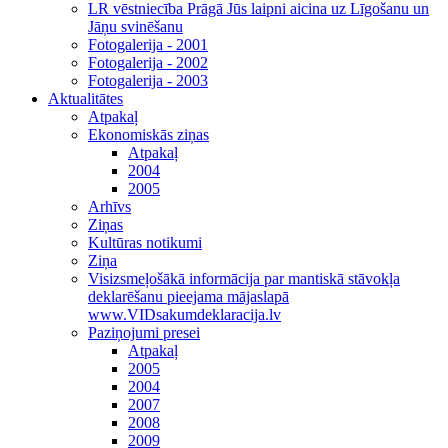
LR vēstniecība Prāgā Jūs laipni aicina uz Līgošanu un
Jāņu svinēšanu
Fotogalerija - 2001
Fotogalerija - 2002
Fotogalerija - 2003
Aktualitātes
Atpakaļ
Ekonomiskās ziņas
Atpakaļ
2004
2005
Arhīvs
Ziņas
Kultūras notikumi
Ziņa
Visizsmeļošākā informācija par mantiskā stāvokļa
deklarēšanu pieejama mājaslapā
www.VIDsakumdeklaracija.lv
Paziņojumi presei
Atpakaļ
2005
2004
2007
2008
2009