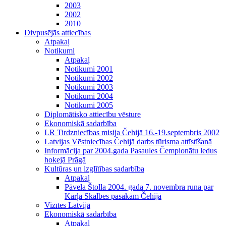
2003
2002
2010
Divpusējās attiecības
Atpakaļ
Notikumi
Atpakaļ
Notikumi 2001
Notikumi 2002
Notikumi 2003
Notikumi 2004
Notikumi 2005
Diplomātisko attiecību vēsture
Ekonomiskā sadarbība
LR Tirdzniecības misija Čehijā 16.-19.septembris 2002
Latvijas Vēstniecības Čehijā darbs tūrisma attīstīšanā
Informācija par 2004.gada Pasaules Čempionātu ledus
hokejā Prāgā
Kultūras un izglītības sadarbība
Atpakaļ
Pāvela Štolla 2004. gada 7. novembra runa par
Kārļa Skalbes pasakām Čehijā
Vizītes Latvijā
Ekonomiskā sadarbība
Atpakaļ