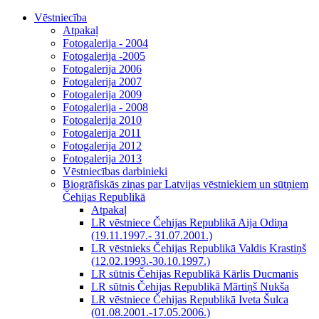
Vēstniecība
Atpakaļ
Fotogalerija - 2004
Fotogalerija -2005
Fotogalerija 2006
Fotogalerija 2007
Fotogalerija 2009
Fotogalerija - 2008
Fotogalerija 2010
Fotogalerija 2011
Fotogalerija 2012
Fotogalerija 2013
Vēstniecības darbinieki
Biogrāfiskās ziņas par Latvijas vēstniekiem un sūtņiem
Čehijas Republikā
Atpakaļ
LR vēstniece Čehijas Republikā Aija Odiņa
(19.11.1997.- 31.07.2001.)
LR vēstnieks Čehijas Republikā Valdis Krastiņš
(12.02.1993.-30.10.1997.)
LR sūtnis Čehijas Republikā Kārlis Ducmanis
LR sūtnis Čehijas Republikā Mārtiņš Nukša
LR vēstniece Čehijas Republikā Iveta Šulca
(01.08.2001.-17.05.2006.)