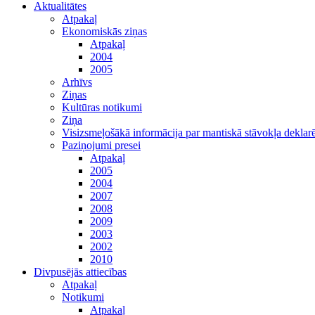
Aktualitātes
Atpakaļ
Ekonomiskās ziņas
Atpakaļ
2004
2005
Arhīvs
Ziņas
Kultūras notikumi
Ziņa
Visizsmeļošākā informācija par mantiskā stāvokļa dekl
Paziņojumi presei
Atpakaļ
2005
2004
2007
2008
2009
2003
2002
2010
Divpusējās attiecības
Atpakaļ
Notikumi
Atpakaļ