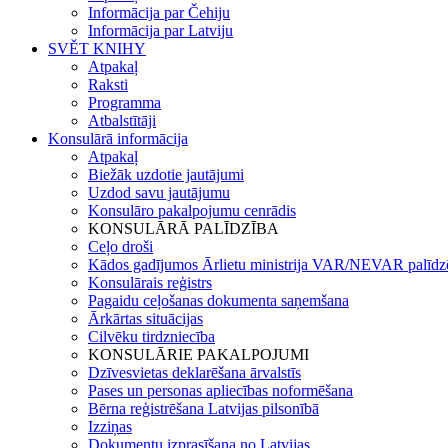
Informācija par Čehiju
Informācija par Latviju
SVĚT KNIHY
Atpakaļ
Raksti
Programma
Atbalstītāji
Konsulārā informācija
Atpakaļ
Biežāk uzdotie jautājumi
Uzdod savu jautājumu
Konsulāro pakalpojumu cenrādis
KONSULĀRĀ PALĪDZĪBA
Ceļo droši
Kādos gadījumos Ārlietu ministrija VAR/NEVAR palīdz
Konsulārais reģistrs
Pagaidu ceļošanas dokumenta saņemšana
Ārkārtas situācijas
Cilvēku tirdzniecība
KONSULĀRIE PAKALPOJUMI
Dzīvesvietas deklarēšana ārvalstīs
Pases un personas apliecības noformēšana
Bērna reģistrēšana Latvijas pilsonībā
Izziņas
Dokumentu izprasīšana no Latvijas