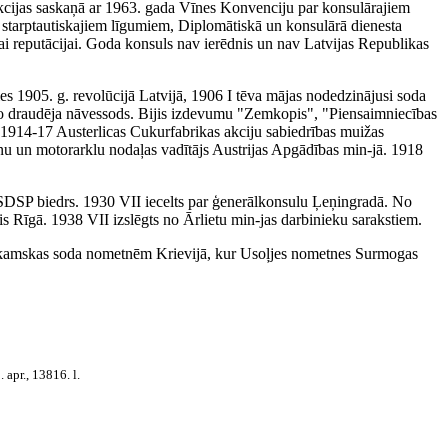
unkcijas saskaņā ar 1963. gada Vīnes Konvenciju par konsulārajiem
starptautiskajiem līgumiem, Diplomātiskā un konsulārā dienesta
ai reputācijai. Goda konsuls nav ierēdnis un nav Latvijas Republikas
s 1905. g. revolūcijā Latvijā, 1906 I tēva mājas nodedzinājusi soda
, jo draudēja nāvessods. Bijis izdevumu "Zemkopis", "Piensaimniecības
1914-17 Austerlicas Cukurfabrikas akciju sabiedrības muižas
u un motorarklu nodaļas vadītājs Austrijas Apgādības min-jā. 1918
SDSP biedrs. 1930 VII iecelts par ģenerālkonsulu Ļeņingradā. No
is Rīgā. 1938 VII izslēgts no Ārlietu min-jas darbinieku sarakstiem.
Soļikamskas soda nometnēm Krievijā, kur Usoļjes nometnes Surmogas
1. apr., 13816. l.