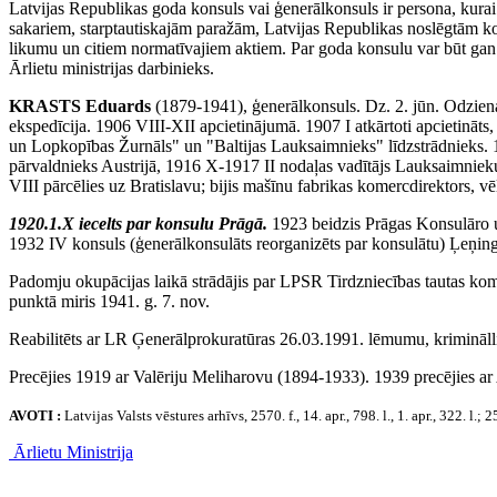
Latvijas Republikas goda konsuls vai ģenerālkonsuls ir persona, kurai
sakariem, starptautiskajām paražām, Latvijas Republikas noslēgtām k
likumu un citiem normatīvajiem aktiem. Par goda konsulu var būt gan 
Ārlietu ministrijas darbinieks.
KRASTS Eduards
(1879-1941), ģenerālkonsuls. Dz. 2. jūn. Odziena
ekspedīcija. 1906 VIII-XII apcietinājumā. 1907 I atkārtoti apcietināt
un Lopkopības Žurnāls" un "Baltijas Lauksaimnieks" līdzstrādnieks. 
pārvaldnieks Austrijā, 1916 X-1917 II nodaļas vadītājs Lauksaimniek
VIII pārcēlies uz Bratislavu; bijis mašīnu fabrikas komercdirektors, vē
1920.1.X iecelts par konsulu Prāgā.
1923 beidzis Prāgas Konsulāro u
1932 IV konsuls (ģenerālkonsulāts reorganizēts par konsulātu) Ļeņingra
Padomju okupācijas laikā strādājis par LPSR Tirdzniecības tautas ko
punktā miris 1941. g. 7. nov.
Reabilitēts ar LR Ģenerālprokuratūras 26.03.1991. lēmumu, kriminālli
Precējies 1919 ar Valēriju Meliharovu (1894-1933). 1939 precējies a
AVOTI :
Latvijas Valsts vēstures arhīvs, 2570. f., 14. apr., 798. l., 1. apr., 322. l.; 257
Ārlietu Ministrija