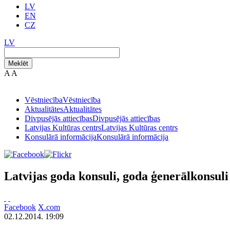
LV
EN
CZ
LV
Meklēt
A
A
Vēstniecība
Vēstniecība
Aktualitātes
Aktualitātes
Divpusējās attiecības
Divpusējās attiecības
Latvijas Kultūras centrs
Latvijas Kultūras centrs
Konsulārā informācija
Konsulārā informācija
Latvijas goda konsuli, goda ģenerālkonsuli
Facebook
X.com
02.12.2014. 19:09