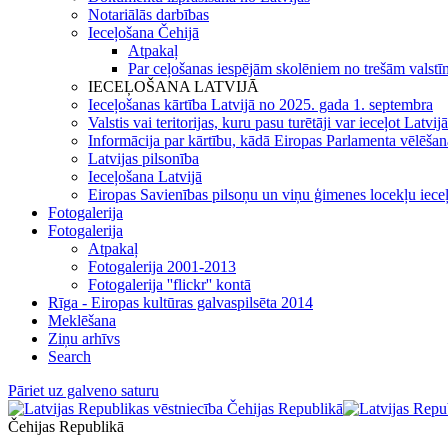
Notariālās darbības
Ieceļošana Čehijā
Atpakaļ
Par ceļošanas iespējām skolēniem no trešām valstīm
IECEĻOŠANA LATVIJĀ
Ieceļošanas kārtība Latvijā no 2025. gada 1. septembra
Valstis vai teritorijas, kuru pasu turētāji var ieceļot Latvij
Informācija par kārtību, kādā Eiropas Parlamenta vēlēšanās 
Latvijas pilsonība
Ieceļošana Latvijā
Eiropas Savienības pilsoņu un viņu ģimenes locekļu iece
Fotogalerija
Fotogalerija
Atpakaļ
Fotogalerija 2001-2013
Fotogalerija ''flickr'' kontā
Rīga - Eiropas kultūras galvaspilsēta 2014
Meklēšana
Ziņu arhīvs
Search
Pāriet uz galveno saturu
Čehijas Republikā