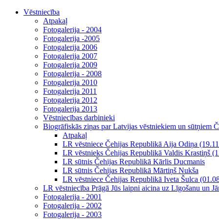
Vēstniecība
Atpakaļ
Fotogalerija - 2004
Fotogalerija -2005
Fotogalerija 2006
Fotogalerija 2007
Fotogalerija 2009
Fotogalerija - 2008
Fotogalerija 2010
Fotogalerija 2011
Fotogalerija 2012
Fotogalerija 2013
Vēstniecības darbinieki
Biogrāfiskās ziņas par Latvijas vēstniekiem un sūtņiem 
Atpakaļ
LR vēstniece Čehijas Republikā Aija Odiņa (19.11
LR vēstnieks Čehijas Republikā Valdis Krastiņš (
LR sūtnis Čehijas Republikā Kārlis Ducmanis
LR sūtnis Čehijas Republikā Mārtiņš Nukša
LR vēstniece Čehijas Republikā Iveta Šulca (01.0
LR vēstniecība Prāgā Jūs laipni aicina uz Līgošanu un J
Fotogalerija - 2001
Fotogalerija - 2002
Fotogalerija - 2003