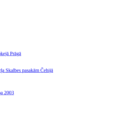
okejā Prāgā
rļa Skalbes pasakām Čehijā
ba 2003