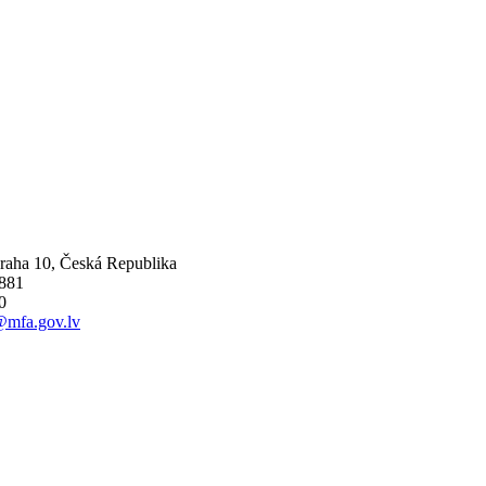
Praha 10, Česká Republika
 881
0
@mfa.gov.lv