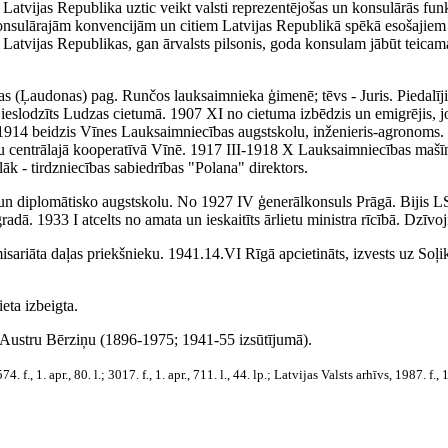
 Latvijas Republika uztic veikt valsti reprezentējošas un konsulārās f
onsulārajām konvencijām un citiem Latvijas Republikā spēkā esošajiem 
Latvijas Republikas, gan ārvalsts pilsonis, goda konsulam jābūt teicam
s (Ļaudonas) pag. Runčos lauksaimnieka ģimenē; tēvs - Juris. Piedalījie
s, ieslodzīts Ludzas cietumā. 1907 XI no cietuma izbēdzis un emigrējis
1914 beidzis Vīnes Lauksaimniecības augstskolu, inženieris-agronoms. 
u centrālajā kooperatīvā Vīnē. 1917 III-1918 X Lauksaimniecības mašīn
lāk - tirdzniecības sabiedrības "Polana" direktors.
n diplomātisko augstskolu. No 1927 IV ģenerālkonsuls Prāgā. Bijis L
dā. 1933 I atcelts no amata un ieskaitīts ārlietu ministra rīcībā. Dzīvoj
misariāta daļas priekšnieku. 1941.14.VI Rīgā apcietināts, izvests uz 
eta izbeigta.
r Austru Bērziņu (1896-1975; 1941-55 izsūtījumā).
4. f., 1. apr., 80. l.; 3017. f., 1. apr., 711. l., 44. lp.; Latvijas Valsts arhīvs, 1987. f., 