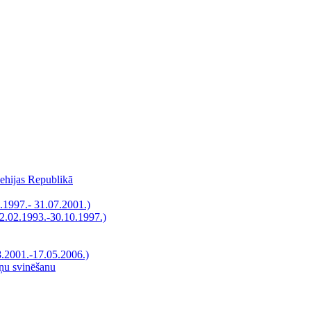
Čehijas Republikā
.1997.- 31.07.2001.)
12.02.1993.-30.10.1997.)
8.2001.-17.05.2006.)
āņu svinēšanu