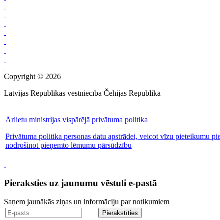
Copyright © 2026
Latvijas Republikas vēstniecība Čehijas Republikā
Ārlietu ministrijas vispārējā privātuma politika
Privātuma politika personas datu apstrādei, veicot vīzu pieteikumu pi
nodrošinot pieņemto lēmumu pārsūdzību
Pieraksties uz jaunumu vēstuli e-pastā
Saņem jaunākās ziņas un informāciju par notikumiem