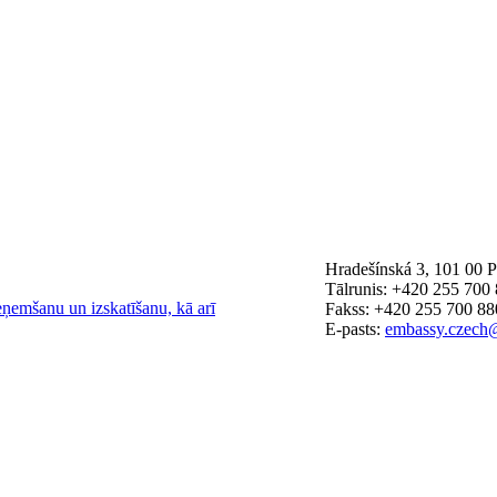
Hradešínská 3, 101 00 
Tālrunis: +420 255 700
eņemšanu un izskatīšanu, kā arī
Fakss: +420 255 700 88
E-pasts:
embassy.czech