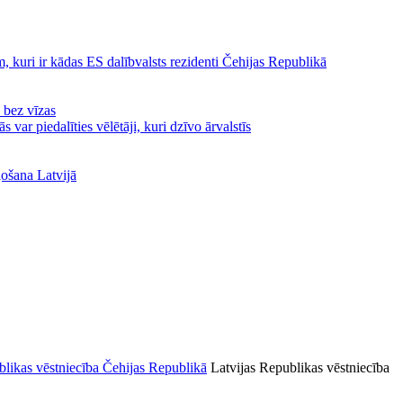
, kuri ir kādas ES dalībvalsts rezidenti Čehijas Republikā
ā bez vīzas
var piedalīties vēlētāji, kuri dzīvo ārvalstīs
ļošana Latvijā
Latvijas Republikas vēstniecība