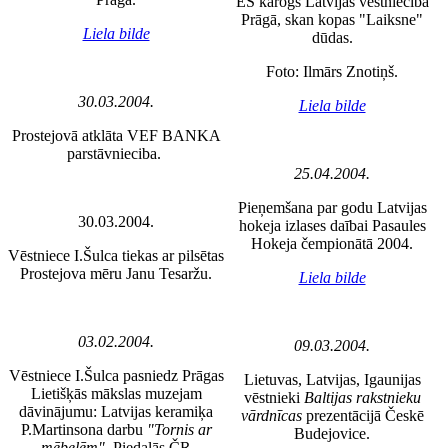
ES karogs Latvijas vēstniecībā
Prāgā, skan kopas "Laiksne"
Liela bilde
dūdas.
Foto: Ilmārs Znotiņš.
30.03.2004.
Liela bilde
Prostejovā atklāta VEF BANKA
parstāvnieciba.
25.04.2004.
Pieņemšana par godu Latvijas
30.03.2004.
hokeja izlases daībai Pasaules
Hokeja čempionātā 2004.
Vēstniece I.Šulca tiekas ar pilsētas
Prostejova mēru Janu Tesaržu.
Liela bilde
03.02.2004.
09.03.2004.
Vēstniece I.Šulca pasniedz Prāgas
Lietuvas, Latvijas, Igaunijas
Lietišķās mākslas muzejam
vēstnieki
Baltijas rakstnieku
dāvinājumu: Latvijas keramiķa
vārdnīcas
prezentācijā Českē
P.Martinsona darbu
"Tornis ar
Budejovice.
mēbelēm"
. Piedalās ČR