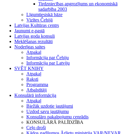
Tirdzniecības apgrozījums un ekonomiskā
sadarbība 2003
Līgumtiesiskā bāze
Vizītes Čehijā
Latvijas Kultūras centrs
Jaunumi e-pastā
Latvijas goda konsuli
Meklēšanas rezultāti
Noderīgas saites
Atpakaļ
Informācija par Čehiju
Informācija par Latviju
SVĚT KNIHY
Atpakaļ
Raksti
Programma
Atbalstītāji
Konsulārā informācija
Atpakaļ
Biežāk uzdotie jautājumi
Uzdod savu jautājumu
Konsulāro pakalpojumu cenrādis
KONSULĀRĀ PALĪDZĪBA
Ceļo droši
Kādos gadījumos Ārlietu ministrija VAR/NEVAR