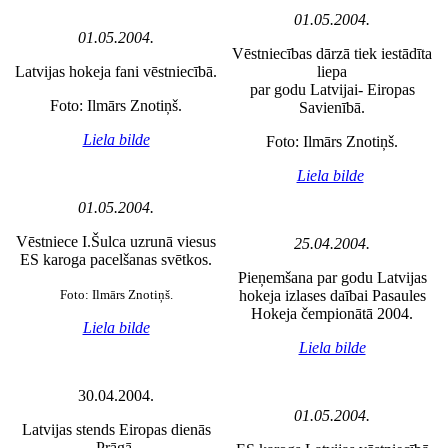
01.05.2004.
01.05.2004.
Vēstniecības dārzā tiek iestādīta
Latvijas hokeja fani vēstniecībā.
liepa
par godu Latvijai- Eiropas
Foto: Ilmārs Znotiņš.
Savienībā.
Liela bilde
Foto: Ilmārs Znotiņš.
Liela bilde
01.05.2004.
Vēstniece I.Šulca uzrunā viesus
25.04.2004.
ES karoga pacelšanas svētkos.
Pieņemšana par godu Latvijas
Foto: Ilmārs Znotiņš.
hokeja izlases daībai Pasaules
Hokeja čempionātā 2004.
Liela bilde
Liela bilde
30.04.2004.
01.05.2004.
Latvijas stends Eiropas dienās
Prāgā.