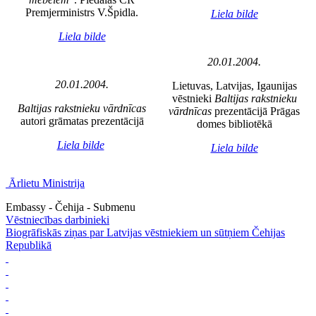
Premjerministrs V.Špidla.
Liela bilde
Liela bilde
20.01.2004.
20.01.2004.
Lietuvas, Latvijas, Igaunijas
vēstnieki
Baltijas rakstnieku
Baltijas rakstnieku vārdnīcas
vārdnīcas
prezentācijā Prāgas
autori grāmatas prezentācijā
domes bibliotēkā
Liela bilde
Liela bilde
Ārlietu Ministrija
Embassy - Čehija - Submenu
Vēstniecības darbinieki
Biogrāfiskās ziņas par Latvijas vēstniekiem un sūtņiem Čehijas
Republikā