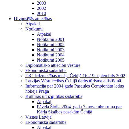
2003
2002
2010
Divpusējās attiecības
Atpakaļ
Notikumi
Atpakaļ
Notikumi 2001
Notikumi 2002
Notikumi 2003
Notikumi 2004
Notikumi 2005
Diplomātisko attiecību vēsture
Ekonomiskā sadarbība
LR Tirdzniecības misija Čehijā 16.-19.septembris 2002
Latvijas Vēstniecības Čehijā darbs tūrisma attīstīšanā
Informācija par 2004.gada Pasaules Čempionātu ledus
hokejā Prāgā
Kultūras un izglītības sadarbība
Atpakaļ
Pāvela Štolla 2004. gada 7. novembra runa par
Kārļa Skalbes pasakām Čehijā
Vizītes Latvijā
Ekonomiskā sadarbība
Atpakaļ