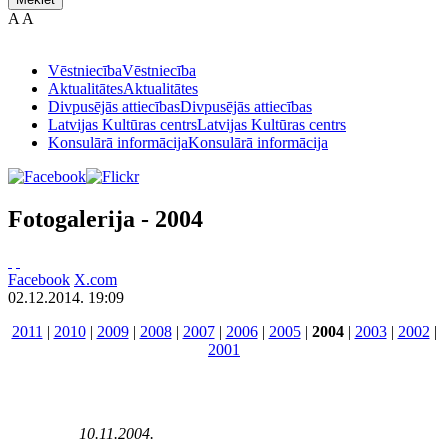
A
A
Vēstniecība
Vēstniecība
Aktualitātes
Aktualitātes
Divpusējās attiecības
Divpusējās attiecības
Latvijas Kultūras centrs
Latvijas Kultūras centrs
Konsulārā informācija
Konsulārā informācija
Fotogalerija - 2004
Facebook
X.com
02.12.2014. 19:09
2011
|
2010
|
2009
|
2008
|
2007
|
2006
|
2005
|
2004
|
2003
|
2002
|
2001
10.11.2004.