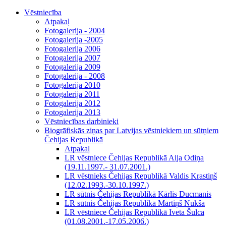
Vēstniecība
Atpakaļ
Fotogalerija - 2004
Fotogalerija -2005
Fotogalerija 2006
Fotogalerija 2007
Fotogalerija 2009
Fotogalerija - 2008
Fotogalerija 2010
Fotogalerija 2011
Fotogalerija 2012
Fotogalerija 2013
Vēstniecības darbinieki
Biogrāfiskās ziņas par Latvijas vēstniekiem un sūtņiem
Čehijas Republikā
Atpakaļ
LR vēstniece Čehijas Republikā Aija Odiņa
(19.11.1997.- 31.07.2001.)
LR vēstnieks Čehijas Republikā Valdis Krastiņš
(12.02.1993.-30.10.1997.)
LR sūtnis Čehijas Republikā Kārlis Ducmanis
LR sūtnis Čehijas Republikā Mārtiņš Nukša
LR vēstniece Čehijas Republikā Iveta Šulca
(01.08.2001.-17.05.2006.)