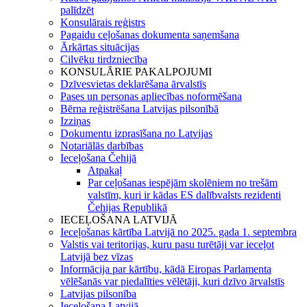
palīdzēt
Konsulārais reģistrs
Pagaidu ceļošanas dokumenta saņemšana
Ārkārtas situācijas
Cilvēku tirdzniecība
KONSULĀRIE PAKALPOJUMI
Dzīvesvietas deklarēšana ārvalstīs
Pases un personas apliecības noformēšana
Bērna reģistrēšana Latvijas pilsonībā
Izziņas
Dokumentu izprasīšana no Latvijas
Notariālās darbības
Ieceļošana Čehijā
Atpakaļ
Par ceļošanas iespējām skolēniem no trešām
valstīm, kuri ir kādas ES dalībvalsts rezidenti
Čehijas Republikā
IECEĻOŠANA LATVIJĀ
Ieceļošanas kārtība Latvijā no 2025. gada 1. septembra
Valstis vai teritorijas, kuru pasu turētāji var ieceļot
Latvijā bez vīzas
Informācija par kārtību, kādā Eiropas Parlamenta
vēlēšanās var piedalīties vēlētāji, kuri dzīvo ārvalstīs
Latvijas pilsonība
Ieceļošana Latvijā