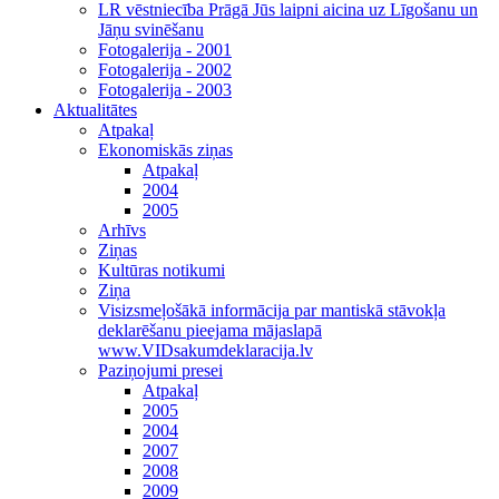
LR vēstniecība Prāgā Jūs laipni aicina uz Līgošanu un
Jāņu svinēšanu
Fotogalerija - 2001
Fotogalerija - 2002
Fotogalerija - 2003
Aktualitātes
Atpakaļ
Ekonomiskās ziņas
Atpakaļ
2004
2005
Arhīvs
Ziņas
Kultūras notikumi
Ziņa
Visizsmeļošākā informācija par mantiskā stāvokļa
deklarēšanu pieejama mājaslapā
www.VIDsakumdeklaracija.lv
Paziņojumi presei
Atpakaļ
2005
2004
2007
2008
2009