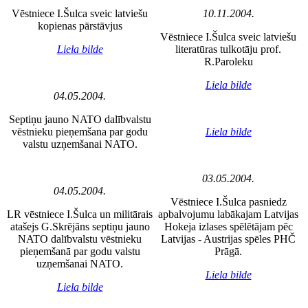
Vēstniece I.Šulca sveic latviešu
10.11.2004.
kopienas pārstāvjus
Vēstniece I.Šulca sveic latviešu
Liela bilde
literatūras tulkotāju prof.
R.Paroleku
Liela bilde
04.05.2004.
Septiņu jauno NATO dalībvalstu
vēstnieku pieņemšana par godu
Liela bilde
valstu uzņemšanai NATO.
03.05.2004.
04.05.2004.
Vēstniece I.Šulca pasniedz
LR vēstniece I.Šulca un militārais
apbalvojumu labākajam Latvijas
atašejs G.Skrējāns septiņu jauno
Hokeja izlases spēlētājam pēc
NATO dalībvalstu vēstnieku
Latvijas - Austrijas spēles PHČ
pieņemšanā par godu valstu
Prāgā.
uzņemšanai NATO.
Liela bilde
Liela bilde