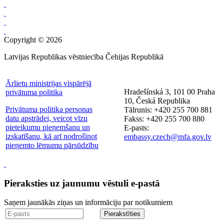
Copyright © 2026
Latvijas Republikas vēstniecība Čehijas Republikā
Ārlietu ministrijas vispārējā
Hradešínská 3, 101 00 Praha
privātuma politika
10, Česká Republika
Privātuma politika personas
Tālrunis: +420 255 700 881
datu apstrādei, veicot vīzu
Fakss: +420 255 700 880
pieteikumu pieņemšanu un
E-pasts:
izskatīšanu, kā arī nodrošinot
embassy.czech@mfa.gov.lv
pieņemto lēmumu pārsūdzību
Pieraksties uz jaunumu vēstuli e-pastā
Saņem jaunākās ziņas un informāciju par notikumiem