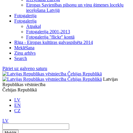
Eiropas Savienības pilsoņu un viņu ģimenes locekļu
ieceļošana Latvijā
Fotogalerija
Fotogalerija
Atpakaļ
Fotogalerija 2001-2013
Fotogalerija ''flickr'' kontā
Rīga - Eiropas kultūras galvaspilsēta 2014
Meklēšana
Ziņu arhīvs
Search
Pāriet uz galveno saturu
Latvijas
Republikas vēstniecība
Čehijas Republikā
LV
EN
CZ
LV
Meklēt