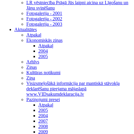
LR vēstniecība Prāgā Jūs laipni aicina uz Līgošanu un
Jāņu svinēšanu
Fotogalerija - 2001
Fotogalerija - 2002
Fotogalerija - 2003
Aktualitātes
Atpakaļ
Ekonomiskās ziņas
Atpakaļ
2004
2005
Arhīvs
Ziņas
Kultūras notikumi
Ziņa
Visizsmeļošākā informācija par mantiskā stāvokļa
deklarēšanu pieejama mājaslapā
www.VIDsakumdeklaracija.lv
Paziņojumi presei
Atpakaļ
2005
2004
2007
2008
2009