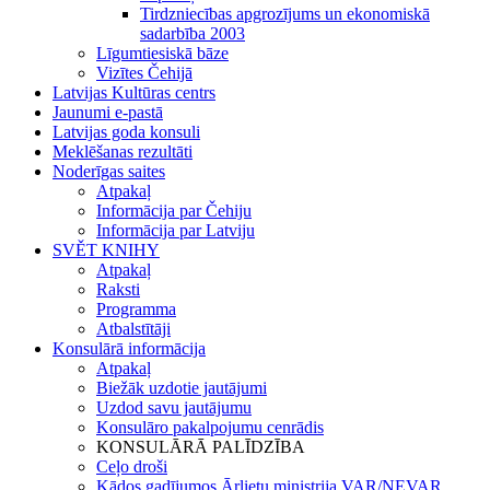
Tirdzniecības apgrozījums un ekonomiskā
sadarbība 2003
Līgumtiesiskā bāze
Vizītes Čehijā
Latvijas Kultūras centrs
Jaunumi e-pastā
Latvijas goda konsuli
Meklēšanas rezultāti
Noderīgas saites
Atpakaļ
Informācija par Čehiju
Informācija par Latviju
SVĚT KNIHY
Atpakaļ
Raksti
Programma
Atbalstītāji
Konsulārā informācija
Atpakaļ
Biežāk uzdotie jautājumi
Uzdod savu jautājumu
Konsulāro pakalpojumu cenrādis
KONSULĀRĀ PALĪDZĪBA
Ceļo droši
Kādos gadījumos Ārlietu ministrija VAR/NEVAR