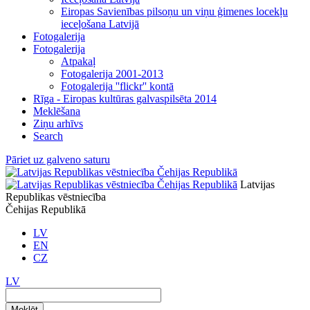
Eiropas Savienības pilsoņu un viņu ģimenes locekļu
ieceļošana Latvijā
Fotogalerija
Fotogalerija
Atpakaļ
Fotogalerija 2001-2013
Fotogalerija ''flickr'' kontā
Rīga - Eiropas kultūras galvaspilsēta 2014
Meklēšana
Ziņu arhīvs
Search
Pāriet uz galveno saturu
Latvijas
Republikas vēstniecība
Čehijas Republikā
LV
EN
CZ
LV
Meklēt