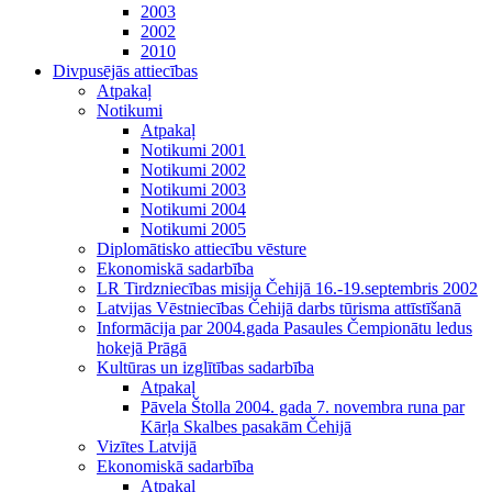
2003
2002
2010
Divpusējās attiecības
Atpakaļ
Notikumi
Atpakaļ
Notikumi 2001
Notikumi 2002
Notikumi 2003
Notikumi 2004
Notikumi 2005
Diplomātisko attiecību vēsture
Ekonomiskā sadarbība
LR Tirdzniecības misija Čehijā 16.-19.septembris 2002
Latvijas Vēstniecības Čehijā darbs tūrisma attīstīšanā
Informācija par 2004.gada Pasaules Čempionātu ledus
hokejā Prāgā
Kultūras un izglītības sadarbība
Atpakaļ
Pāvela Štolla 2004. gada 7. novembra runa par
Kārļa Skalbes pasakām Čehijā
Vizītes Latvijā
Ekonomiskā sadarbība
Atpakaļ