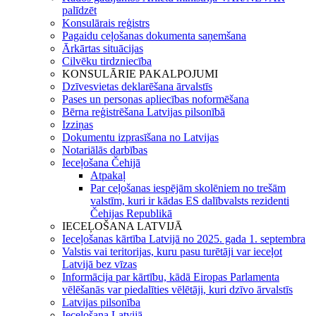
palīdzēt
Konsulārais reģistrs
Pagaidu ceļošanas dokumenta saņemšana
Ārkārtas situācijas
Cilvēku tirdzniecība
KONSULĀRIE PAKALPOJUMI
Dzīvesvietas deklarēšana ārvalstīs
Pases un personas apliecības noformēšana
Bērna reģistrēšana Latvijas pilsonībā
Izziņas
Dokumentu izprasīšana no Latvijas
Notariālās darbības
Ieceļošana Čehijā
Atpakaļ
Par ceļošanas iespējām skolēniem no trešām
valstīm, kuri ir kādas ES dalībvalsts rezidenti
Čehijas Republikā
IECEĻOŠANA LATVIJĀ
Ieceļošanas kārtība Latvijā no 2025. gada 1. septembra
Valstis vai teritorijas, kuru pasu turētāji var ieceļot
Latvijā bez vīzas
Informācija par kārtību, kādā Eiropas Parlamenta
vēlēšanās var piedalīties vēlētāji, kuri dzīvo ārvalstīs
Latvijas pilsonība
Ieceļošana Latvijā