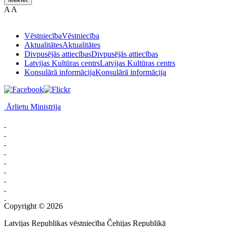
A
A
Vēstniecība
Vēstniecība
Aktualitātes
Aktualitātes
Divpusējās attiecības
Divpusējās attiecības
Latvijas Kultūras centrs
Latvijas Kultūras centrs
Konsulārā informācija
Konsulārā informācija
Ārlietu Ministrija
Copyright © 2026
Latvijas Republikas vēstniecība Čehijas Republikā