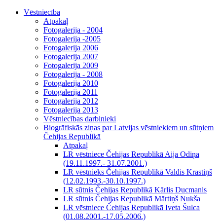
Vēstniecība
Atpakaļ
Fotogalerija - 2004
Fotogalerija -2005
Fotogalerija 2006
Fotogalerija 2007
Fotogalerija 2009
Fotogalerija - 2008
Fotogalerija 2010
Fotogalerija 2011
Fotogalerija 2012
Fotogalerija 2013
Vēstniecības darbinieki
Biogrāfiskās ziņas par Latvijas vēstniekiem un sūtņiem
Čehijas Republikā
Atpakaļ
LR vēstniece Čehijas Republikā Aija Odiņa
(19.11.1997.- 31.07.2001.)
LR vēstnieks Čehijas Republikā Valdis Krastiņš
(12.02.1993.-30.10.1997.)
LR sūtnis Čehijas Republikā Kārlis Ducmanis
LR sūtnis Čehijas Republikā Mārtiņš Nukša
LR vēstniece Čehijas Republikā Iveta Šulca
(01.08.2001.-17.05.2006.)