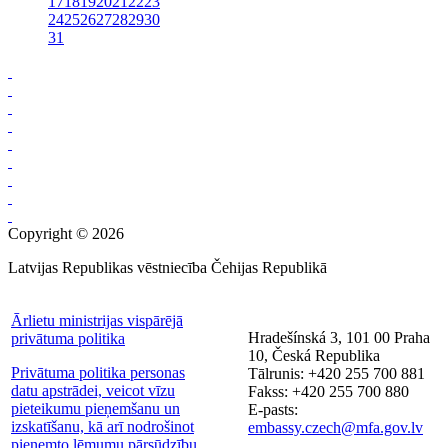
17
18
19
20
21
22
23
24
25
26
27
28
29
30
31
Copyright © 2026
Latvijas Republikas vēstniecība Čehijas Republikā
Ārlietu ministrijas vispārējā
Hradešínská 3, 101 00 Praha
privātuma politika
10, Česká Republika
Privātuma politika personas
Tālrunis: +420 255 700 881
datu apstrādei, veicot vīzu
Fakss: +420 255 700 880
pieteikumu pieņemšanu un
E-pasts:
izskatīšanu, kā arī nodrošinot
embassy.czech@mfa.gov.lv
pieņemto lēmumu pārsūdzību