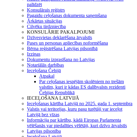
palīdzēt
Konsulārais reģistrs
Pagaidu ceļošanas dokumenta saņemšana
Ārkārtas situācijas
Cilvēku tirdzniecība
KONSULĀRIE PAKALPOJUMI
Dzīvesvietas deklarēšana ārvalstīs
Pases un personas apliecības noformēšana
Bērna reģistrēšana Latvijas pilsonībā
Izziņas
Dokumentu izprasīšana no Latvijas
Notariālās darbības
Ieceļošana Čehijā
Atpakaļ
Par ceļošanas iespējām skolēniem no trešām
valstīm, kuri ir kādas ES dalībvalsts rezidenti
Čehijas Republikā
IECEĻOŠANA LATVIJĀ
Ieceļošanas kārtība Latvijā no 2025. gada 1. septembra
Valstis vai teritorijas, kuru pasu turētāji var ieceļot
Latvijā bez vīzas
Informācija par kārtību, kādā Eiropas Parlamenta
vēlēšanās var piedalīties vēlētāji, kuri dzīvo ārvalstīs
Latvijas pilsonība
Ieceļošana Latvijā