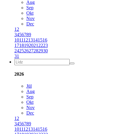
Aug
Sep
Okt
Nov
Dec
1
2
3
4
5
6
7
8
9
10
11
12
13
14
15
16
17
18
19
20
21
22
23
24
25
26
27
28
29
30
31
2026
Jūl
Aug
Sep
Okt
Nov
Dec
1
2
3
4
5
6
7
8
9
10
11
12
13
14
15
16