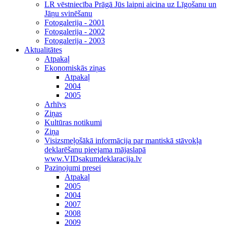
LR vēstniecība Prāgā Jūs laipni aicina uz Līgošanu un
Jāņu svinēšanu
Fotogalerija - 2001
Fotogalerija - 2002
Fotogalerija - 2003
Aktualitātes
Atpakaļ
Ekonomiskās ziņas
Atpakaļ
2004
2005
Arhīvs
Ziņas
Kultūras notikumi
Ziņa
Visizsmeļošākā informācija par mantiskā stāvokļa
deklarēšanu pieejama mājaslapā
www.VIDsakumdeklaracija.lv
Paziņojumi presei
Atpakaļ
2005
2004
2007
2008
2009