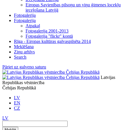
Eiropas Savienības pilsoņu un viņu ģimenes locekļu
ieceļošana Latvijā
Fotogalerija
Fotogalerija
Atpakaļ
Fotogalerija 2001-2013
Fotogalerija ''flickr'' kontā
Rīga - Eiropas kultūras galvaspilsēta 2014
Meklēšana
Ziņu arhīvs
Search
Pāriet uz galveno saturu
Latvijas
Republikas vēstniecība
Čehijas Republikā
LV
EN
CZ
LV
Meklēt