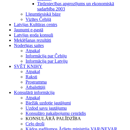
Tirdzniecības apgrozījums un ekonomiskā
sadarbība 2003
Līgumtiesiskā bāze
Vizītes Čehijā
Latvijas Kultūras centrs
Jaunumi e-pastā
Latvijas goda konsuli
Meklēšanas rezultāti
Noderīgas saites
Atpakaļ
Informācija par Čehiju
Informācija par Latviju
SVĚT KNIHY
Atpakaļ
Raksti
Programma
Atbalstītāji
Konsulārā informācija
Atpakaļ
Biežāk uzdotie jautājumi
Uzdod savu jautājumu
Konsulāro pakalpojumu cenrādis
KONSULĀRĀ PALĪDZĪBA
Ceļo droši
Kādos gadījumos Ārlietu ministrija VAR/NEVAR