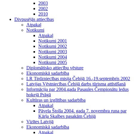
2003
2002
2010
Divpusējās attiecības
Atpakaļ
Notikumi
Atpakaļ
Notikumi 2001
Notikumi 2002
Notikumi 2003
Notikumi 2004
Notikumi 2005
Diplomātisko attiecību vēsture
Ekonomiskā sadarbība
LR Tirdzniecības misija Čehijā 16.-19.septembris 2002
Latvijas Vēstniecības Čehijā darbs tūrisma attīstīšanā
Informācija par 2004.gada Pasaules Čempionātu ledus
hokejā Prāgā
Kultūras un izglītības sadarbība
Atpakaļ
Pāvela Štolla 2004. gada 7. novembra runa par
Kārļa Skalbes pasakām Čehijā
Vizītes Latvijā
Ekonomiskā sadarbība
Atpakaļ