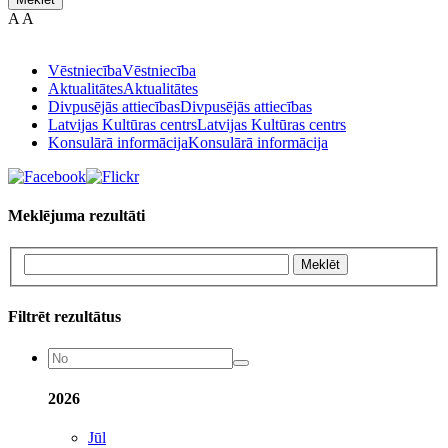
A
A
Vēstniecība
Vēstniecība
Aktualitātes
Aktualitātes
Divpusējās attiecības
Divpusējās attiecības
Latvijas Kultūras centrs
Latvijas Kultūras centrs
Konsulārā informācija
Konsulārā informācija
Meklējuma rezultāti
Meklēt
Filtrēt rezultātus
2026
Jūl