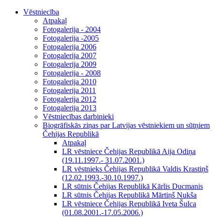
Vēstniecība
Atpakaļ
Fotogalerija - 2004
Fotogalerija -2005
Fotogalerija 2006
Fotogalerija 2007
Fotogalerija 2009
Fotogalerija - 2008
Fotogalerija 2010
Fotogalerija 2011
Fotogalerija 2012
Fotogalerija 2013
Vēstniecības darbinieki
Biogrāfiskās ziņas par Latvijas vēstniekiem un sūtņiem
Čehijas Republikā
Atpakaļ
LR vēstniece Čehijas Republikā Aija Odiņa
(19.11.1997.- 31.07.2001.)
LR vēstnieks Čehijas Republikā Valdis Krastiņš
(12.02.1993.-30.10.1997.)
LR sūtnis Čehijas Republikā Kārlis Ducmanis
LR sūtnis Čehijas Republikā Mārtiņš Nukša
LR vēstniece Čehijas Republikā Iveta Šulca
(01.08.2001.-17.05.2006.)