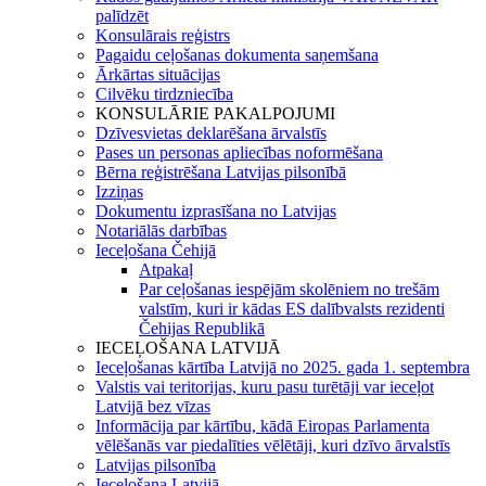
palīdzēt
Konsulārais reģistrs
Pagaidu ceļošanas dokumenta saņemšana
Ārkārtas situācijas
Cilvēku tirdzniecība
KONSULĀRIE PAKALPOJUMI
Dzīvesvietas deklarēšana ārvalstīs
Pases un personas apliecības noformēšana
Bērna reģistrēšana Latvijas pilsonībā
Izziņas
Dokumentu izprasīšana no Latvijas
Notariālās darbības
Ieceļošana Čehijā
Atpakaļ
Par ceļošanas iespējām skolēniem no trešām
valstīm, kuri ir kādas ES dalībvalsts rezidenti
Čehijas Republikā
IECEĻOŠANA LATVIJĀ
Ieceļošanas kārtība Latvijā no 2025. gada 1. septembra
Valstis vai teritorijas, kuru pasu turētāji var ieceļot
Latvijā bez vīzas
Informācija par kārtību, kādā Eiropas Parlamenta
vēlēšanās var piedalīties vēlētāji, kuri dzīvo ārvalstīs
Latvijas pilsonība
Ieceļošana Latvijā