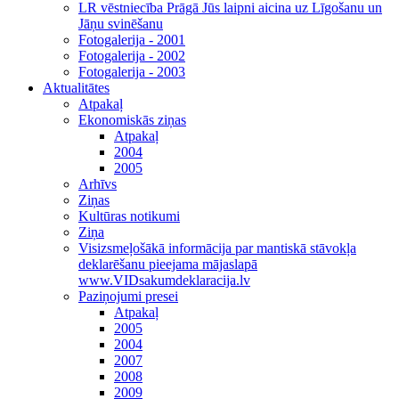
LR vēstniecība Prāgā Jūs laipni aicina uz Līgošanu un
Jāņu svinēšanu
Fotogalerija - 2001
Fotogalerija - 2002
Fotogalerija - 2003
Aktualitātes
Atpakaļ
Ekonomiskās ziņas
Atpakaļ
2004
2005
Arhīvs
Ziņas
Kultūras notikumi
Ziņa
Visizsmeļošākā informācija par mantiskā stāvokļa
deklarēšanu pieejama mājaslapā
www.VIDsakumdeklaracija.lv
Paziņojumi presei
Atpakaļ
2005
2004
2007
2008
2009