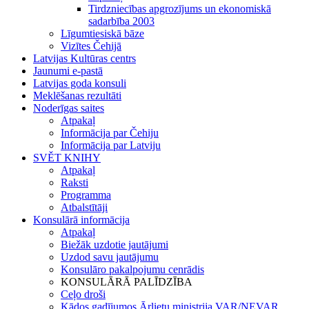
Tirdzniecības apgrozījums un ekonomiskā
sadarbība 2003
Līgumtiesiskā bāze
Vizītes Čehijā
Latvijas Kultūras centrs
Jaunumi e-pastā
Latvijas goda konsuli
Meklēšanas rezultāti
Noderīgas saites
Atpakaļ
Informācija par Čehiju
Informācija par Latviju
SVĚT KNIHY
Atpakaļ
Raksti
Programma
Atbalstītāji
Konsulārā informācija
Atpakaļ
Biežāk uzdotie jautājumi
Uzdod savu jautājumu
Konsulāro pakalpojumu cenrādis
KONSULĀRĀ PALĪDZĪBA
Ceļo droši
Kādos gadījumos Ārlietu ministrija VAR/NEVAR