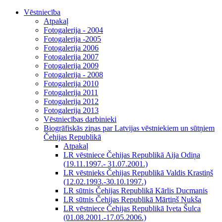
Vēstniecība
Atpakaļ
Fotogalerija - 2004
Fotogalerija -2005
Fotogalerija 2006
Fotogalerija 2007
Fotogalerija 2009
Fotogalerija - 2008
Fotogalerija 2010
Fotogalerija 2011
Fotogalerija 2012
Fotogalerija 2013
Vēstniecības darbinieki
Biogrāfiskās ziņas par Latvijas vēstniekiem un sūtņiem
Čehijas Republikā
Atpakaļ
LR vēstniece Čehijas Republikā Aija Odiņa
(19.11.1997.- 31.07.2001.)
LR vēstnieks Čehijas Republikā Valdis Krastiņš
(12.02.1993.-30.10.1997.)
LR sūtnis Čehijas Republikā Kārlis Ducmanis
LR sūtnis Čehijas Republikā Mārtiņš Nukša
LR vēstniece Čehijas Republikā Iveta Šulca
(01.08.2001.-17.05.2006.)