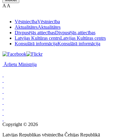
A
A
Vēstniecība
Vēstniecība
Aktualitātes
Aktualitātes
Divpusējās attiecības
Divpusējās attiecības
Latvijas Kultūras centrs
Latvijas Kultūras centrs
Konsulārā informācija
Konsulārā informācija
Ārlietu Ministrija
Copyright © 2026
Latvijas Republikas vēstniecība Čehijas Republikā