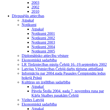
2003
2002
2010
Divpusējās attiecības
Atpakaļ
Notikumi
Atpakaļ
Notikumi 2001
Notikumi 2002
Notikumi 2003
Notikumi 2004
Notikumi 2005
Diplomātisko attiecību vēsture
Ekonomiskā sadarbība
LR Tirdzniecības misija Čehijā 16.-19.septembris 2002
Latvijas Vēstniecības Čehijā darbs tūrisma attīstīšanā
Informācija par 2004.gada Pasaules Čempionātu ledus
hokejā Prāgā
Kultūras un izglītības sadarbība
Atpakaļ
Pāvela Štolla 2004. gada 7. novembra runa par
Kārļa Skalbes pasakām Čehijā
Vizītes Latvijā
Ekonomiskā sadarbība
Atpakaļ