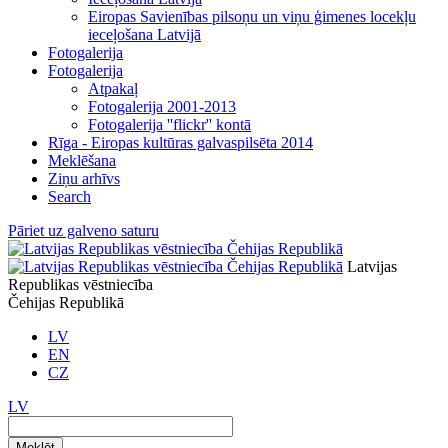
Eiropas Savienības pilsoņu un viņu ģimenes locekļu
ieceļošana Latvijā
Fotogalerija
Fotogalerija
Atpakaļ
Fotogalerija 2001-2013
Fotogalerija ''flickr'' kontā
Rīga - Eiropas kultūras galvaspilsēta 2014
Meklēšana
Ziņu arhīvs
Search
Pāriet uz galveno saturu
Latvijas
Republikas vēstniecība
Čehijas Republikā
LV
EN
CZ
LV
Meklēt