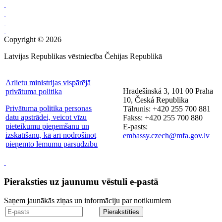
Copyright © 2026
Latvijas Republikas vēstniecība Čehijas Republikā
Ārlietu ministrijas vispārējā
Hradešínská 3, 101 00 Praha
privātuma politika
10, Česká Republika
Privātuma politika personas
Tālrunis: +420 255 700 881
datu apstrādei, veicot vīzu
Fakss: +420 255 700 880
pieteikumu pieņemšanu un
E-pasts:
izskatīšanu, kā arī nodrošinot
embassy.czech@mfa.gov.lv
pieņemto lēmumu pārsūdzību
Pieraksties uz jaunumu vēstuli e-pastā
Saņem jaunākās ziņas un informāciju par notikumiem