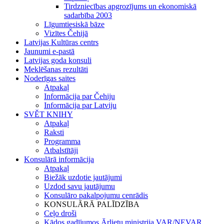
Tirdzniecības apgrozījums un ekonomiskā
sadarbība 2003
Līgumtiesiskā bāze
Vizītes Čehijā
Latvijas Kultūras centrs
Jaunumi e-pastā
Latvijas goda konsuli
Meklēšanas rezultāti
Noderīgas saites
Atpakaļ
Informācija par Čehiju
Informācija par Latviju
SVĚT KNIHY
Atpakaļ
Raksti
Programma
Atbalstītāji
Konsulārā informācija
Atpakaļ
Biežāk uzdotie jautājumi
Uzdod savu jautājumu
Konsulāro pakalpojumu cenrādis
KONSULĀRĀ PALĪDZĪBA
Ceļo droši
Kādos gadījumos Ārlietu ministrija VAR/NEVAR