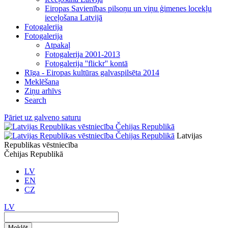
Eiropas Savienības pilsoņu un viņu ģimenes locekļu
ieceļošana Latvijā
Fotogalerija
Fotogalerija
Atpakaļ
Fotogalerija 2001-2013
Fotogalerija ''flickr'' kontā
Rīga - Eiropas kultūras galvaspilsēta 2014
Meklēšana
Ziņu arhīvs
Search
Pāriet uz galveno saturu
Latvijas
Republikas vēstniecība
Čehijas Republikā
LV
EN
CZ
LV
Meklēt