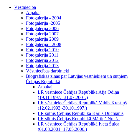
Vēstniecība
Atpakaļ
Fotogalerija - 2004
Fotogalerija -2005
Fotogalerija 2006
Fotogalerija 2007
Fotogalerija 2009
Fotogalerija - 2008
Fotogalerija 2010
Fotogalerija 2011
Fotogalerija 2012
Fotogalerija 2013
Vēstniecības darbinieki
Biogrāfiskās ziņas par Latvijas vēstniekiem un sūtņiem
Čehijas Republikā
Atpakaļ
LR vēstniece Čehijas Republikā Aija Odiņa
(19.11.1997.- 31.07.2001.)
LR vēstnieks Čehijas Republikā Valdis Krastiņš
(12.02.1993.-30.10.1997.)
LR sūtnis Čehijas Republikā Kārlis Ducmanis
LR sūtnis Čehijas Republikā Mārtiņš Nukša
LR vēstniece Čehijas Republikā Iveta Šulca
(01.08.2001.-17.05.2006.)