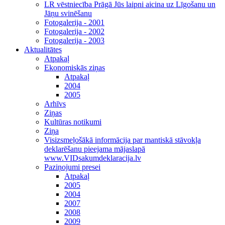
LR vēstniecība Prāgā Jūs laipni aicina uz Līgošanu un
Jāņu svinēšanu
Fotogalerija - 2001
Fotogalerija - 2002
Fotogalerija - 2003
Aktualitātes
Atpakaļ
Ekonomiskās ziņas
Atpakaļ
2004
2005
Arhīvs
Ziņas
Kultūras notikumi
Ziņa
Visizsmeļošākā informācija par mantiskā stāvokļa
deklarēšanu pieejama mājaslapā
www.VIDsakumdeklaracija.lv
Paziņojumi presei
Atpakaļ
2005
2004
2007
2008
2009