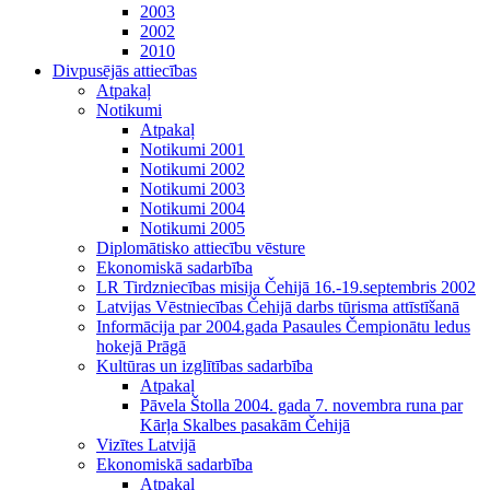
2003
2002
2010
Divpusējās attiecības
Atpakaļ
Notikumi
Atpakaļ
Notikumi 2001
Notikumi 2002
Notikumi 2003
Notikumi 2004
Notikumi 2005
Diplomātisko attiecību vēsture
Ekonomiskā sadarbība
LR Tirdzniecības misija Čehijā 16.-19.septembris 2002
Latvijas Vēstniecības Čehijā darbs tūrisma attīstīšanā
Informācija par 2004.gada Pasaules Čempionātu ledus
hokejā Prāgā
Kultūras un izglītības sadarbība
Atpakaļ
Pāvela Štolla 2004. gada 7. novembra runa par
Kārļa Skalbes pasakām Čehijā
Vizītes Latvijā
Ekonomiskā sadarbība
Atpakaļ