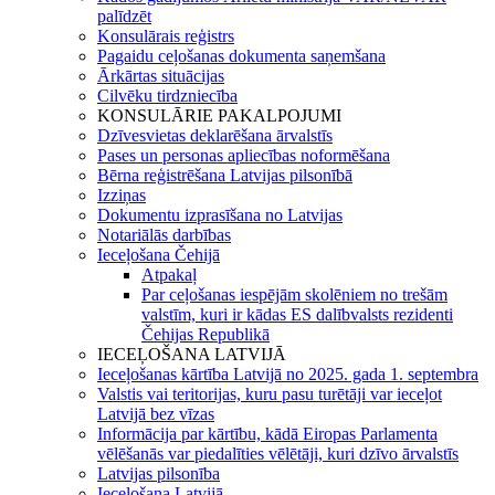
palīdzēt
Konsulārais reģistrs
Pagaidu ceļošanas dokumenta saņemšana
Ārkārtas situācijas
Cilvēku tirdzniecība
KONSULĀRIE PAKALPOJUMI
Dzīvesvietas deklarēšana ārvalstīs
Pases un personas apliecības noformēšana
Bērna reģistrēšana Latvijas pilsonībā
Izziņas
Dokumentu izprasīšana no Latvijas
Notariālās darbības
Ieceļošana Čehijā
Atpakaļ
Par ceļošanas iespējām skolēniem no trešām
valstīm, kuri ir kādas ES dalībvalsts rezidenti
Čehijas Republikā
IECEĻOŠANA LATVIJĀ
Ieceļošanas kārtība Latvijā no 2025. gada 1. septembra
Valstis vai teritorijas, kuru pasu turētāji var ieceļot
Latvijā bez vīzas
Informācija par kārtību, kādā Eiropas Parlamenta
vēlēšanās var piedalīties vēlētāji, kuri dzīvo ārvalstīs
Latvijas pilsonība
Ieceļošana Latvijā