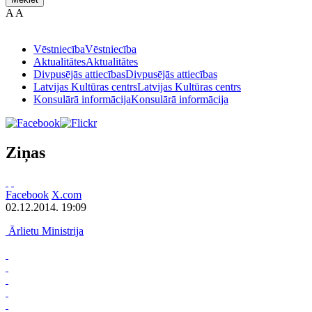
A
A
Vēstniecība
Vēstniecība
Aktualitātes
Aktualitātes
Divpusējās attiecības
Divpusējās attiecības
Latvijas Kultūras centrs
Latvijas Kultūras centrs
Konsulārā informācija
Konsulārā informācija
Ziņas
Facebook
X.com
02.12.2014. 19:09
Ārlietu Ministrija