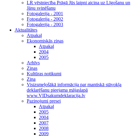
LR vēstniecība Prāgā Jūs laipni aicina uz Līgošanu un
Jāņu svinēšanu
Fotogalerija - 2001
Fotogalerija - 2002
Fotogalerija - 2003
Aktualitātes
Atpakaļ
Ekonomiskās ziņas
Atpakaļ
2004
2005
Arhīvs
Ziņas
Kultūras notikumi
Ziņa
Visizsmeļošākā informācija par mantiskā stāvokļa
deklarēšanu pieejama mājaslapā
www.VIDsakumdeklaracija.lv
Paziņojumi presei
Atpakaļ
2005
2004
2007
2008
2009