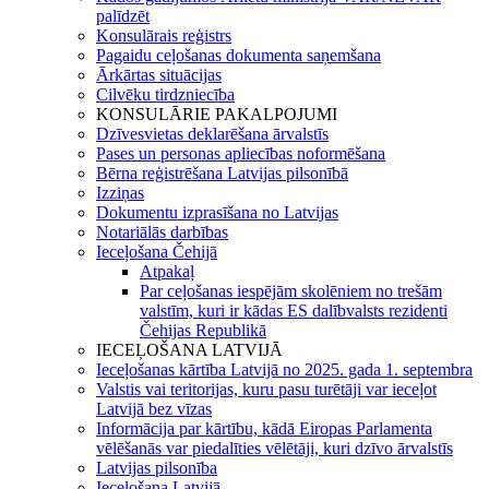
palīdzēt
Konsulārais reģistrs
Pagaidu ceļošanas dokumenta saņemšana
Ārkārtas situācijas
Cilvēku tirdzniecība
KONSULĀRIE PAKALPOJUMI
Dzīvesvietas deklarēšana ārvalstīs
Pases un personas apliecības noformēšana
Bērna reģistrēšana Latvijas pilsonībā
Izziņas
Dokumentu izprasīšana no Latvijas
Notariālās darbības
Ieceļošana Čehijā
Atpakaļ
Par ceļošanas iespējām skolēniem no trešām
valstīm, kuri ir kādas ES dalībvalsts rezidenti
Čehijas Republikā
IECEĻOŠANA LATVIJĀ
Ieceļošanas kārtība Latvijā no 2025. gada 1. septembra
Valstis vai teritorijas, kuru pasu turētāji var ieceļot
Latvijā bez vīzas
Informācija par kārtību, kādā Eiropas Parlamenta
vēlēšanās var piedalīties vēlētāji, kuri dzīvo ārvalstīs
Latvijas pilsonība
Ieceļošana Latvijā