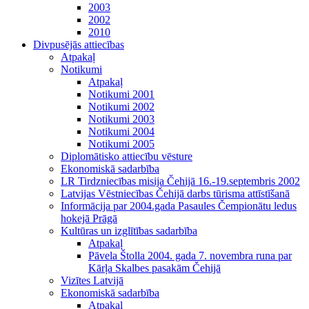
2003
2002
2010
Divpusējās attiecības
Atpakaļ
Notikumi
Atpakaļ
Notikumi 2001
Notikumi 2002
Notikumi 2003
Notikumi 2004
Notikumi 2005
Diplomātisko attiecību vēsture
Ekonomiskā sadarbība
LR Tirdzniecības misija Čehijā 16.-19.septembris 2002
Latvijas Vēstniecības Čehijā darbs tūrisma attīstīšanā
Informācija par 2004.gada Pasaules Čempionātu ledus
hokejā Prāgā
Kultūras un izglītības sadarbība
Atpakaļ
Pāvela Štolla 2004. gada 7. novembra runa par
Kārļa Skalbes pasakām Čehijā
Vizītes Latvijā
Ekonomiskā sadarbība
Atpakaļ