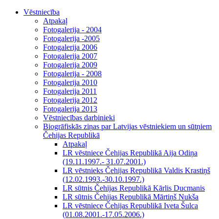
Vēstniecība
Atpakaļ
Fotogalerija - 2004
Fotogalerija -2005
Fotogalerija 2006
Fotogalerija 2007
Fotogalerija 2009
Fotogalerija - 2008
Fotogalerija 2010
Fotogalerija 2011
Fotogalerija 2012
Fotogalerija 2013
Vēstniecības darbinieki
Biogrāfiskās ziņas par Latvijas vēstniekiem un sūtņiem
Čehijas Republikā
Atpakaļ
LR vēstniece Čehijas Republikā Aija Odiņa
(19.11.1997.- 31.07.2001.)
LR vēstnieks Čehijas Republikā Valdis Krastiņš
(12.02.1993.-30.10.1997.)
LR sūtnis Čehijas Republikā Kārlis Ducmanis
LR sūtnis Čehijas Republikā Mārtiņš Nukša
LR vēstniece Čehijas Republikā Iveta Šulca
(01.08.2001.-17.05.2006.)