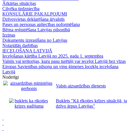
Ārkārtas situācijas
Cilvēku tirdzniecība
KONSULĀRIE PAKALPOJUMI
Dzīvesvietas deklarēšana ārvalstīs
Pases un personas apliecības noformēšana
Bērna reģistrēšana Latvijas pilsonībā
Izziņas
Dokumentu izprasīšana no Latvijas
Notariālās darbības
IECEĻOŠANA LATVIJĀ
Ieceļošanas kārtība Latvijā no 2025. gada 1. septembra
Valstis vai teritorijas, kuru pasu turētāji var ieceļot Latvijā bez vīzas
Eiropas Savienības pilsoņu un viņu ģimenes locekļu ieceļošana
Latvijā
Noderīgi
Valsts aizsardzības dienests
Buklets "Kā rīkoties krīzes situācijā, ja
dzīvo ārpus Latvijas"