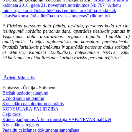
kabineta 2018. gada 21. novembra noteikumos Nr. 707 "Ārlietu
ministrijas konsulārās atlīdzības cenrādis un kārtība, kādā tiek
iekasēta konsulārā atlīdzība un valsts nodevas" (likumi.lv)
* Fiziskas personas datu (vārda, uzvārda, personas koda un citu
iesniegumā norādīto personas datu) apstrādes tiesiskais pamats ir
Vispārīgās datu aizsardzības regulas 6.panta 1.punkta c)
apakšpunkts. Latvijas diplomātisko un konsulāro pārstāvniecību
ārvalstīs juridiskais pienākums ir apstrādāt personas datus saskaņā
ar Ministru Kabineta 22.06.2021. noteikumiem Nr.412 „Ziņu
iekļaušanas un aktualizēšanas kārtība Fizisko personu reģistrā”.
Ārlietu Ministrija
Embassy - Čehija - Submenu
Biežāk uzdotie jautājumi
Uzdod savu jautājumu
Konsulāro pakalpojumu cenrādis
KONSULĀRĀ PALĪDZĪBA
Ceļo droši
Kādos gadījumos Ārlietu ministrija VAR/NEVAR palīdzēt
Konsulārais reģistrs
Pagaidu ceļošanas dokumenta saņemšana