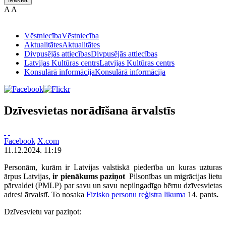
A
A
Vēstniecība
Vēstniecība
Aktualitātes
Aktualitātes
Divpusējās attiecības
Divpusējās attiecības
Latvijas Kultūras centrs
Latvijas Kultūras centrs
Konsulārā informācija
Konsulārā informācija
Dzīvesvietas norādīšana ārvalstīs
Facebook
X.com
11.12.2024. 11:19
Personām, kurām ir Latvijas valstiskā piederība un kuras uzturas
ārpus Latvijas,
ir pienākums paziņot
Pilsonības un migrācijas lietu
pārvaldei (PMLP) par savu un savu nepilngadīgo bērnu dzīvesvietas
adresi ārvalstī. To nosaka
Fizisko personu reģistra likuma
14. pants
.
Dzīvesvietu var paziņot: