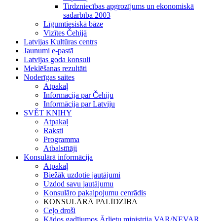
Tirdzniecības apgrozījums un ekonomiskā
sadarbība 2003
Līgumtiesiskā bāze
Vizītes Čehijā
Latvijas Kultūras centrs
Jaunumi e-pastā
Latvijas goda konsuli
Meklēšanas rezultāti
Noderīgas saites
Atpakaļ
Informācija par Čehiju
Informācija par Latviju
SVĚT KNIHY
Atpakaļ
Raksti
Programma
Atbalstītāji
Konsulārā informācija
Atpakaļ
Biežāk uzdotie jautājumi
Uzdod savu jautājumu
Konsulāro pakalpojumu cenrādis
KONSULĀRĀ PALĪDZĪBA
Ceļo droši
Kādos gadījumos Ārlietu ministrija VAR/NEVAR