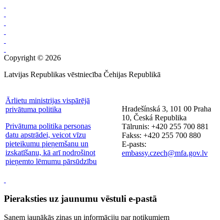
Copyright © 2026
Latvijas Republikas vēstniecība Čehijas Republikā
Ārlietu ministrijas vispārējā
Hradešínská 3, 101 00 Praha
privātuma politika
10, Česká Republika
Privātuma politika personas
Tālrunis: +420 255 700 881
datu apstrādei, veicot vīzu
Fakss: +420 255 700 880
pieteikumu pieņemšanu un
E-pasts:
izskatīšanu, kā arī nodrošinot
embassy.czech@mfa.gov.lv
pieņemto lēmumu pārsūdzību
Pieraksties uz jaunumu vēstuli e-pastā
Saņem jaunākās ziņas un informāciju par notikumiem