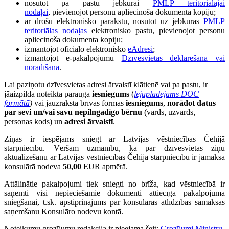
nosūtot pa pastu jebkurai
PMLP teritoriālajai
nodaļai
, pievienojot personu apliecinoša dokumenta kopiju;
ar drošu elektronisko parakstu, nosūtot uz jebkuras
PMLP
teritoriālas nodaļas
elektronisko pastu, pievienojot personu
apliecinoša dokumenta kopiju;
izmantojot oficiālo elektronisko
eAdresi
;
izmantojot e-pakalpojumu
Dzīvesvietas deklarēšana vai
norādīšana
.
Lai paziņotu dzīvesvietas adresi ārvalstī klātienē vai pa pastu, ir
jāaizpilda noteikta parauga
iesniegums
(
lejuplādējams DOC
formātā
)
vai jāuzraksta brīvas formas
iesniegums
,
norādot datus
par sevi un/vai savu nepilngadīgo bērnu
(vārds, uzvārds,
personas kods) un
adresi ārvalstī
.
Ziņas ir iespējams sniegt ar Latvijas vēstniecības Čehijā
starpniecību. Vēršam uzmanību, ka par dzīvesvietas ziņu
aktualizēšanu ar Latvijas vēstniecības Čehijā starpniecību ir jāmaksā
konsulārā nodeva
50,00
EUR apmērā.
Attālinātie pakalpojumi tiek sniegti no brīža, kad vēstniecībā ir
saņemti visi nepieciešamie dokumenti attiecīgā pakalpojuma
sniegšanai, t.sk. apstiprinājums par konsulārās atlīdzības samaksas
saņemšanu Konsulāro nodevu kontā.
Noteikumu grozījumu redakcija ir pieejama šeit:
Grozījumi Ministru