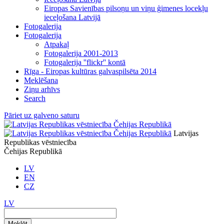
Eiropas Savienības pilsoņu un viņu ģimenes locekļu
ieceļošana Latvijā
Fotogalerija
Fotogalerija
Atpakaļ
Fotogalerija 2001-2013
Fotogalerija ''flickr'' kontā
Rīga - Eiropas kultūras galvaspilsēta 2014
Meklēšana
Ziņu arhīvs
Search
Pāriet uz galveno saturu
Latvijas
Republikas vēstniecība
Čehijas Republikā
LV
EN
CZ
LV
Meklēt