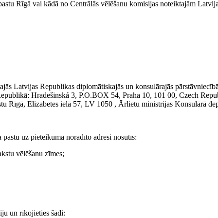
 pastu Rīgā vai kādā no Centrālās vēlēšanu komisijas noteiktajām Latv
tajās Latvijas Republikas diplomātiskajās un konsulārajās pārstāvniecīb
s Republikā: Hradešinská 3, P.O.BOX 54, Praha 10, 101 00, Czech Repu
tu Rīgā, Elizabetes ielā 57, LV 1050 , Ārlietu ministrijas Konsulārā dep
 pastu uz pieteikumā norādīto adresi nosūtīs:
akstu vēlēšanu zīmes;
u un rīkojieties šādi: