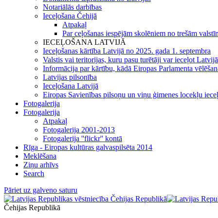
Notariālās darbības
Ieceļošana Čehijā
Atpakaļ
Par ceļošanas iespējām skolēniem no trešām valstīm
IECEĻOŠANA LATVIJĀ
Ieceļošanas kārtība Latvijā no 2025. gada 1. septembra
Valstis vai teritorijas, kuru pasu turētāji var ieceļot Latvij
Informācija par kārtību, kādā Eiropas Parlamenta vēlēšanās 
Latvijas pilsonība
Ieceļošana Latvijā
Eiropas Savienības pilsoņu un viņu ģimenes locekļu iece
Fotogalerija
Fotogalerija
Atpakaļ
Fotogalerija 2001-2013
Fotogalerija ''flickr'' kontā
Rīga - Eiropas kultūras galvaspilsēta 2014
Meklēšana
Ziņu arhīvs
Search
Pāriet uz galveno saturu
Čehijas Republikā