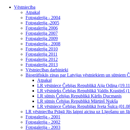
Vēstniecība
Atpakaļ
Fotogalerija - 2004
Fotogalerija -2005
Fotogalerija 2006
Fotogalerija 2007
Fotogalerija 2009
Fotogalerija - 2008
Fotogalerija 2010
Fotogalerija 2011
Fotogalerija 2012
Fotogalerija 2013
Vēstniecības darbinieki
Biogrāfiskās ziņas par Latvijas vēstniekiem un sūtņiem 
Atpakaļ
LR vēstniece Čehijas Republikā Aija Odiņa (19.11
LR vēstnieks Čehijas Republikā Valdis Krastiņš (
LR sūtnis Čehijas Republikā Kārlis Ducmanis
LR sūtnis Čehijas Republikā Mārtiņš Nukša
LR vēstniece Čehijas Republikā Iveta Šulca (01.0
LR vēstniecība Prāgā Jūs laipni aicina uz Līgošanu un J
Fotogalerija - 2001
Fotogalerija - 2002
Fotogalerija - 2003