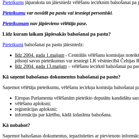
Pieteikums
jāparaksta un jāiesniedz vēlēšanu iecirknim balsošanai pa
Pieteikumu
var nosūtīt pa pastu vai iesniegt personiski
.
Pieteikumam
nav jāpievieno vēlētāja pase.
Līdz kuram laikam jāpiesakās balsošanai pa pastu?
Pieteikumi
balsošanai pa pastu jāiesniedz:
līdz 2004. gada 1.maijam
- Centrālās vēlēšanu komisijas noteik
pilsoņi savus pieteikumus var iesniegt LR vēstniecībā Čehija
līdz 2004. gada 13.maijam
– vēlēšanu iecirknī balsošanai pa pas
Kā saņemt balsošanas dokumentus balsošanai pa pastu?
Saņemot vēlētāja pieteikumu, vēlēšanu iecirkņa komisija balsošanai pa
Eiropas Parlamenta vēlēšanām pieteikto deputātu kandidātu sar
vēlēšanu aploksni;
reģistrācijas aploksni;
informāciju par kārtību, kādā izdarāma balsošana.
Kā nobalsot?
Saņemot balsošanas dokumentus, iepazīstieties ar pievienoto informācij