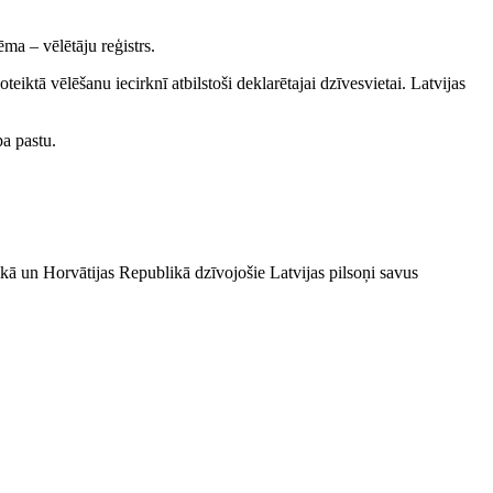
ma – vēlētāju reģistrs.
teiktā vēlēšanu iecirknī atbilstoši deklarētajai dzīvesvietai. Latvijas
pa pastu.
ikā un Horvātijas Republikā dzīvojošie Latvijas pilsoņi savus