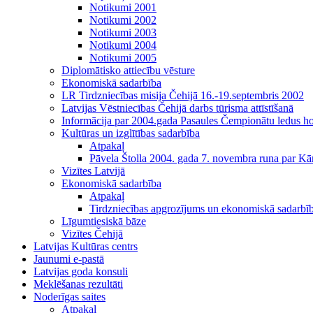
Notikumi 2001
Notikumi 2002
Notikumi 2003
Notikumi 2004
Notikumi 2005
Diplomātisko attiecību vēsture
Ekonomiskā sadarbība
LR Tirdzniecības misija Čehijā 16.-19.septembris 2002
Latvijas Vēstniecības Čehijā darbs tūrisma attīstīšanā
Informācija par 2004.gada Pasaules Čempionātu ledus h
Kultūras un izglītības sadarbība
Atpakaļ
Pāvela Štolla 2004. gada 7. novembra runa par Kā
Vizītes Latvijā
Ekonomiskā sadarbība
Atpakaļ
Tirdzniecības apgrozījums un ekonomiskā sadarbī
Līgumtiesiskā bāze
Vizītes Čehijā
Latvijas Kultūras centrs
Jaunumi e-pastā
Latvijas goda konsuli
Meklēšanas rezultāti
Noderīgas saites
Atpakaļ