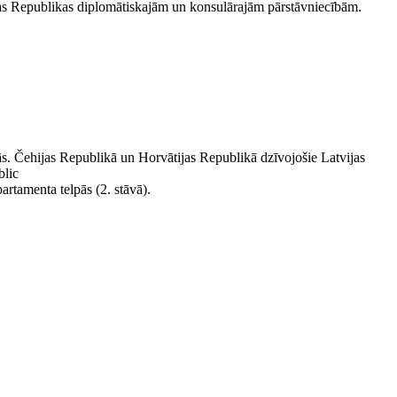
ijas Republikas diplomātiskajām un konsulārajām pārstāvniecībām.
ās. Čehijas Republikā un Horvātijas Republikā dzīvojošie Latvijas
blic
artamenta telpās (2. stāvā).