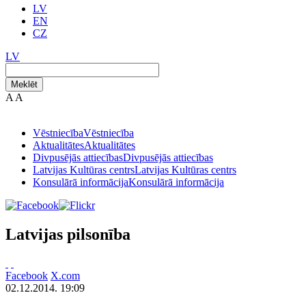
LV
EN
CZ
LV
Meklēt
A
A
Vēstniecība
Vēstniecība
Aktualitātes
Aktualitātes
Divpusējās attiecības
Divpusējās attiecības
Latvijas Kultūras centrs
Latvijas Kultūras centrs
Konsulārā informācija
Konsulārā informācija
Latvijas pilsonība
Facebook
X.com
02.12.2014. 19:09