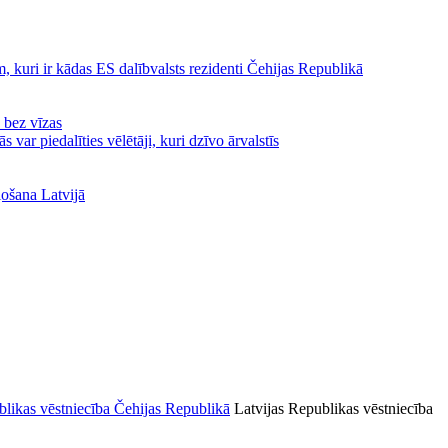
, kuri ir kādas ES dalībvalsts rezidenti Čehijas Republikā
ā bez vīzas
var piedalīties vēlētāji, kuri dzīvo ārvalstīs
ļošana Latvijā
Latvijas Republikas vēstniecība