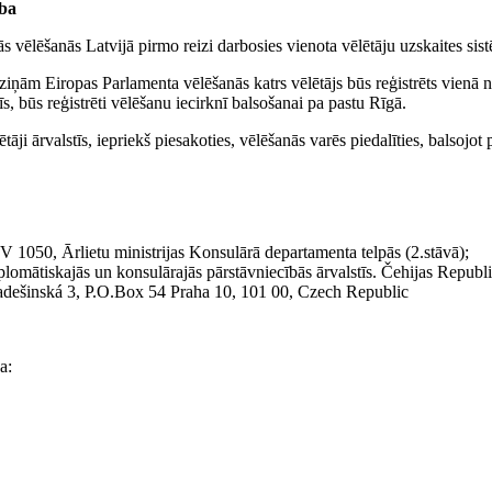
ība
 vēlēšanās Latvijā pirmo reizi darbosies vienota vēlētāju uzskaites sistē
 ziņām Eiropas Parlamenta vēlēšanās katrs vēlētājs būs reģistrēts vienā no
tīs, būs reģistrēti vēlēšanu iecirknī balsošanai pa pastu Rīgā.
tāji ārvalstīs, iepriekš piesakoties, vēlēšanās varēs piedalīties, balsojot 
LV 1050, Ārlietu ministrijas Konsulārā departamenta telpās (2.stāvā);
plomātiskajās un konsulārajās pārstāvniecībās ārvalstīs. Čehijas Republ
radešinská 3, P.O.Box 54 Praha 10, 101 00, Czech Republic
a: