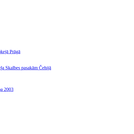
okejā Prāgā
rļa Skalbes pasakām Čehijā
ba 2003