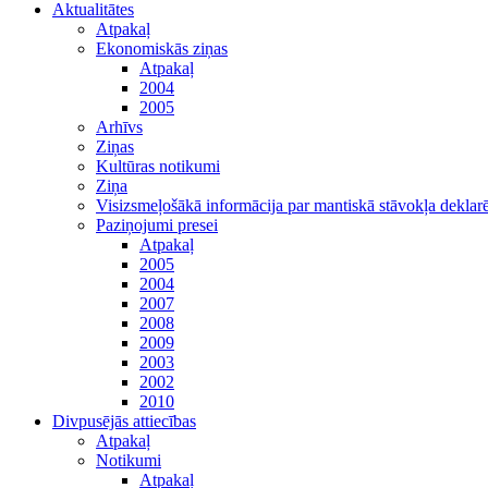
Aktualitātes
Atpakaļ
Ekonomiskās ziņas
Atpakaļ
2004
2005
Arhīvs
Ziņas
Kultūras notikumi
Ziņa
Visizsmeļošākā informācija par mantiskā stāvokļa dekl
Paziņojumi presei
Atpakaļ
2005
2004
2007
2008
2009
2003
2002
2010
Divpusējās attiecības
Atpakaļ
Notikumi
Atpakaļ