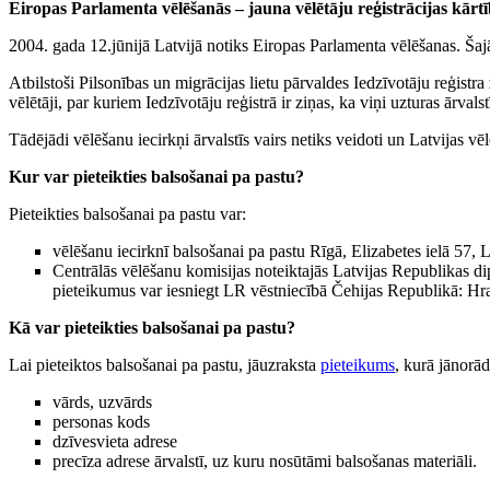
Eiropas Parlamenta vēlēšanās – jauna vēlētāju reģistrācijas kārt
2004. gada 12.jūnijā Latvijā notiks Eiropas Parlamenta vēlēšanas. Šajās
Atbilstoši Pilsonības un migrācijas lietu pārvaldes Iedzīvotāju reģistra
vēlētāji, par kuriem Iedzīvotāju reģistrā ir ziņas, ka viņi uzturas ārvals
Tādējādi vēlēšanu iecirkņi ārvalstīs vairs netiks veidoti un Latvijas vēlē
Kur var pieteikties balsošanai pa pastu?
Pieteikties balsošanai pa pastu var:
vēlēšanu iecirknī balsošanai pa pastu Rīgā, Elizabetes ielā 57, 
Centrālās vēlēšanu komisijas noteiktajās Latvijas Republikas di
pieteikumus var iesniegt LR vēstniecībā Čehijas Republikā: H
Kā var pieteikties balsošanai pa pastu?
Lai pieteiktos balsošanai pa pastu, jāuzraksta
pieteikums
, kurā jānorād
vārds, uzvārds
personas kods
dzīvesvieta adrese
precīza adrese ārvalstī, uz kuru nosūtāmi balsošanas materiāli.