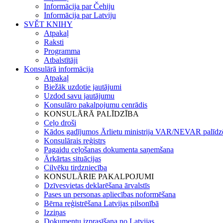
Informācija par Čehiju
Informācija par Latviju
SVĚT KNIHY
Atpakaļ
Raksti
Programma
Atbalstītāji
Konsulārā informācija
Atpakaļ
Biežāk uzdotie jautājumi
Uzdod savu jautājumu
Konsulāro pakalpojumu cenrādis
KONSULĀRĀ PALĪDZĪBA
Ceļo droši
Kādos gadījumos Ārlietu ministrija VAR/NEVAR palīdz
Konsulārais reģistrs
Pagaidu ceļošanas dokumenta saņemšana
Ārkārtas situācijas
Cilvēku tirdzniecība
KONSULĀRIE PAKALPOJUMI
Dzīvesvietas deklarēšana ārvalstīs
Pases un personas apliecības noformēšana
Bērna reģistrēšana Latvijas pilsonībā
Izziņas
Dokumentu izprasīšana no Latvijas