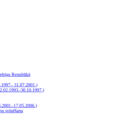
Čehijas Republikā
.1997.- 31.07.2001.)
12.02.1993.-30.10.1997.)
8.2001.-17.05.2006.)
āņu svinēšanu