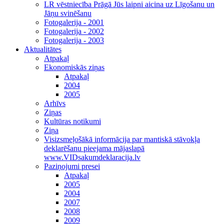
LR vēstniecība Prāgā Jūs laipni aicina uz Līgošanu un
Jāņu svinēšanu
Fotogalerija - 2001
Fotogalerija - 2002
Fotogalerija - 2003
Aktualitātes
Atpakaļ
Ekonomiskās ziņas
Atpakaļ
2004
2005
Arhīvs
Ziņas
Kultūras notikumi
Ziņa
Visizsmeļošākā informācija par mantiskā stāvokļa
deklarēšanu pieejama mājaslapā
www.VIDsakumdeklaracija.lv
Paziņojumi presei
Atpakaļ
2005
2004
2007
2008
2009