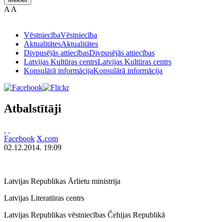
A
A
Vēstniecība
Vēstniecība
Aktualitātes
Aktualitātes
Divpusējās attiecības
Divpusējās attiecības
Latvijas Kultūras centrs
Latvijas Kultūras centrs
Konsulārā informācija
Konsulārā informācija
Atbalstītāji
Facebook
X.com
02.12.2014. 19:09
Latvijas Republikas Ārlietu ministrija
Latvijas Literatūras centrs
Latvijas Republikas vēstniecības Čehijas Republikā