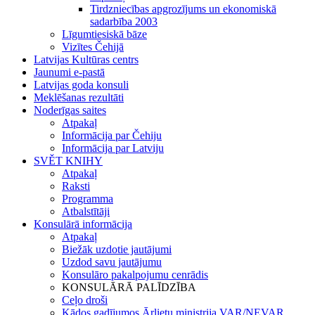
Tirdzniecības apgrozījums un ekonomiskā
sadarbība 2003
Līgumtiesiskā bāze
Vizītes Čehijā
Latvijas Kultūras centrs
Jaunumi e-pastā
Latvijas goda konsuli
Meklēšanas rezultāti
Noderīgas saites
Atpakaļ
Informācija par Čehiju
Informācija par Latviju
SVĚT KNIHY
Atpakaļ
Raksti
Programma
Atbalstītāji
Konsulārā informācija
Atpakaļ
Biežāk uzdotie jautājumi
Uzdod savu jautājumu
Konsulāro pakalpojumu cenrādis
KONSULĀRĀ PALĪDZĪBA
Ceļo droši
Kādos gadījumos Ārlietu ministrija VAR/NEVAR