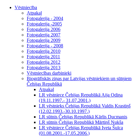
Vēstniecība
Atpakaļ
Fotogalerija - 2004
Fotogalerija -2005
Fotogalerija 2006
Fotogalerija 2007
Fotogalerija 2009
Fotogalerija - 2008
Fotogalerija 2010
Fotogalerija 2011
Fotogalerija 2012
Fotogalerija 2013
Vēstniecības darbinieki
Biogrāfiskās ziņas par Latvijas vēstniekiem un sūtņiem
Čehijas Republikā
Atpakaļ
LR vēstniece Čehijas Republikā Aija Odiņa
(19.11.1997.- 31.07.2001.)
LR vēstnieks Čehijas Republikā Valdis Krastiņš
(12.02.1993.-30.10.1997.)
LR sūtnis Čehijas Republikā Kārlis Ducmanis
LR sūtnis Čehijas Republikā Mārtiņš Nukša
LR vēstniece Čehijas Republikā Iveta Šulca
(01.08.2001.-17.05.2006.)