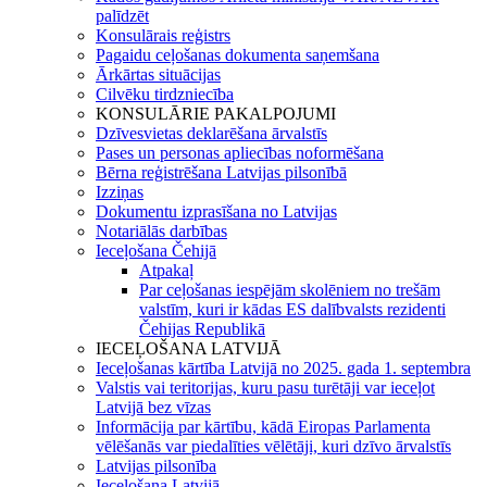
palīdzēt
Konsulārais reģistrs
Pagaidu ceļošanas dokumenta saņemšana
Ārkārtas situācijas
Cilvēku tirdzniecība
KONSULĀRIE PAKALPOJUMI
Dzīvesvietas deklarēšana ārvalstīs
Pases un personas apliecības noformēšana
Bērna reģistrēšana Latvijas pilsonībā
Izziņas
Dokumentu izprasīšana no Latvijas
Notariālās darbības
Ieceļošana Čehijā
Atpakaļ
Par ceļošanas iespējām skolēniem no trešām
valstīm, kuri ir kādas ES dalībvalsts rezidenti
Čehijas Republikā
IECEĻOŠANA LATVIJĀ
Ieceļošanas kārtība Latvijā no 2025. gada 1. septembra
Valstis vai teritorijas, kuru pasu turētāji var ieceļot
Latvijā bez vīzas
Informācija par kārtību, kādā Eiropas Parlamenta
vēlēšanās var piedalīties vēlētāji, kuri dzīvo ārvalstīs
Latvijas pilsonība
Ieceļošana Latvijā