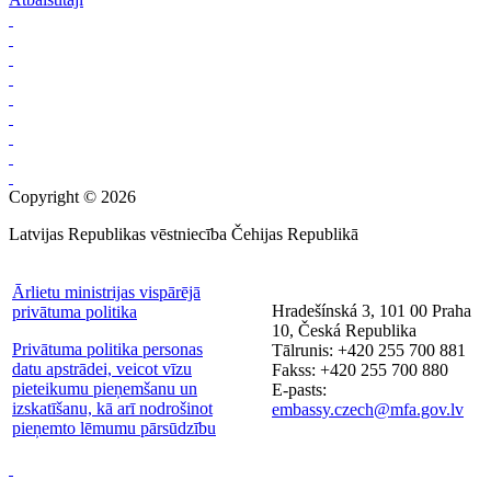
Copyright © 2026
Latvijas Republikas vēstniecība Čehijas Republikā
Ārlietu ministrijas vispārējā
Hradešínská 3, 101 00 Praha
privātuma politika
10, Česká Republika
Privātuma politika personas
Tālrunis: +420 255 700 881
datu apstrādei, veicot vīzu
Fakss: +420 255 700 880
pieteikumu pieņemšanu un
E-pasts:
izskatīšanu, kā arī nodrošinot
embassy.czech@mfa.gov.lv
pieņemto lēmumu pārsūdzību