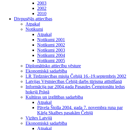
2003
2002
2010
Divpusējās attiecības
Atpakaļ
Notikumi
Atpakaļ
Notikumi 2001
Notikumi 2002
Notikumi 2003
Notikumi 2004
Notikumi 2005
Diplomātisko attiecību vēsture
Ekonomiskā sadarbība
LR Tirdzniecības misija Čehijā 16.-19.septembris 2002
Latvijas Vēstniecības Čehijā darbs tūrisma attīstīšanā
Informācija par 2004.gada Pasaules Čempionātu ledus
hokejā Prāgā
Kultūras un izglītības sadarbība
Atpakaļ
Pāvela Štolla 2004. gada 7. novembra runa par
Kārļa Skalbes pasakām Čehijā
Vizītes Latvijā
Ekonomiskā sadarbība
Atpakaļ