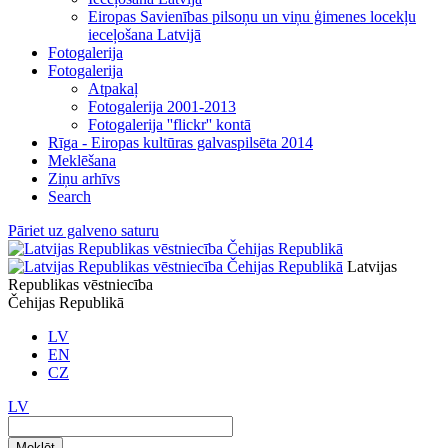
Eiropas Savienības pilsoņu un viņu ģimenes locekļu
ieceļošana Latvijā
Fotogalerija
Fotogalerija
Atpakaļ
Fotogalerija 2001-2013
Fotogalerija ''flickr'' kontā
Rīga - Eiropas kultūras galvaspilsēta 2014
Meklēšana
Ziņu arhīvs
Search
Pāriet uz galveno saturu
Latvijas
Republikas vēstniecība
Čehijas Republikā
LV
EN
CZ
LV
Meklēt