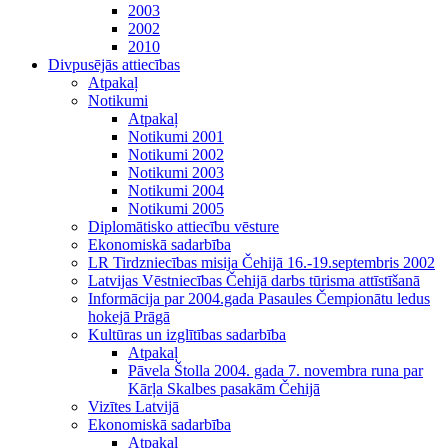
2003
2002
2010
Divpusējās attiecības
Atpakaļ
Notikumi
Atpakaļ
Notikumi 2001
Notikumi 2002
Notikumi 2003
Notikumi 2004
Notikumi 2005
Diplomātisko attiecību vēsture
Ekonomiskā sadarbība
LR Tirdzniecības misija Čehijā 16.-19.septembris 2002
Latvijas Vēstniecības Čehijā darbs tūrisma attīstīšanā
Informācija par 2004.gada Pasaules Čempionātu ledus
hokejā Prāgā
Kultūras un izglītības sadarbība
Atpakaļ
Pāvela Štolla 2004. gada 7. novembra runa par
Kārļa Skalbes pasakām Čehijā
Vizītes Latvijā
Ekonomiskā sadarbība
Atpakaļ