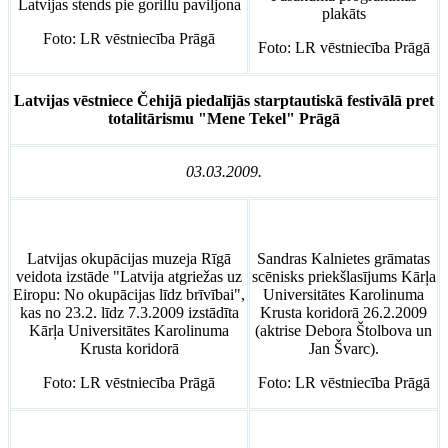
Latvijas stends pie gorillu paviljona
plakāts
Foto: LR vēstniecība Prāgā
Foto: LR vēstniecība Prāgā
Latvijas vēstniece Čehijā piedalījās starptautiskā festivālā pret
totalitārismu "Mene Tekel" Prāgā
03.03.2009.
Latvijas okupācijas muzeja Rīgā
Sandras Kalnietes grāmatas
veidota izstāde "Latvija atgriežas uz
scēnisks priekšlasījums Kārļa
Eiropu: No okupācijas līdz brīvībai",
Universitātes Karolinuma
kas no 23.2. līdz 7.3.2009 izstādīta
Krusta koridorā 26.2.2009
Kārļa Universitātes Karolinuma
(aktrise Debora Štolbova un
Krusta koridorā
Jan Švarc).
Foto: LR vēstniecība Prāgā
Foto: LR vēstniecība Prāgā