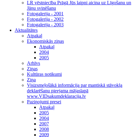
LR vēstniecība Prāgā Jūs laipni aicina uz Līgošanu un
Jāņu svinēšanu
Fotogalerija - 2001
Fotogalerija - 2002
Fotogalerija - 2003
Aktualitātes
Atpakaļ
Ekonomiskās ziņas
Atpakaļ
2004
2005
Arhīvs
Ziņas
Kultūras notikumi
Ziņa
Visizsmeļošākā informācija par mantiskā stāvokļa
deklarēšanu pieejama mājaslapā
www.VIDsakumdeklaracija.lv
Paziņojumi presei
Atpakaļ
2005
2004
2007
2008
2009