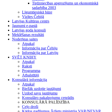
Tirdzniecības apgrozījums un ekonomiskā
sadarbība 2003
Līgumtiesiskā bāze
Vizītes Čehijā
Latvijas Kultūras centrs
Jaunumi e-pastā
Latvijas goda konsuli
Meklēšanas rezultāti
Noderīgas saites
Atpakaļ
Informācija par Čehiju
Informācija par Latviju
SVĚT KNIHY
Atpakaļ
Raksti
Programma
Atbalstītāji
Konsulārā informācija
Atpakaļ
Biežāk uzdotie jautājumi
Uzdod savu jautājumu
Konsulāro pakalpojumu cenrādis
KONSULĀRĀ PALĪDZĪBA
Ceļo droši
Kādos gadījumos Ārlietu ministrija VAR/NEVAR