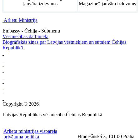
janvāra izdevums
Magazine" janvāra izdevums
Ārlietu Ministrija
Embassy - Čehija - Submenu
Vēstniecības darbinieki
Biogrāfiskās ziņas par Latvijas vēstniekiem un sūtņiem Čehijas
Republikā
Copyright © 2026
Latvijas Republikas vēstniecība Čehijas Republikā
Ārlietu ministrijas vispārējā
Hradešínská 3, 101 00 Praha
privātuma politika