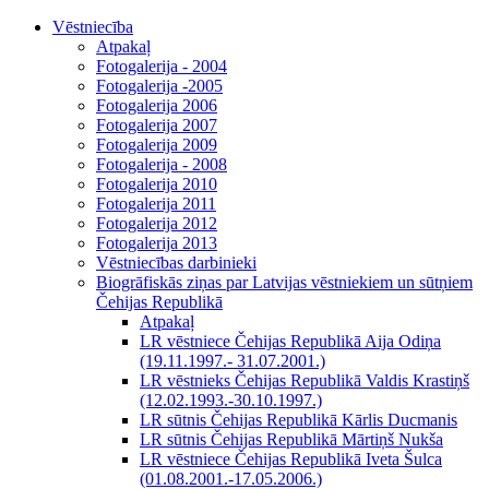
Vēstniecība
Atpakaļ
Fotogalerija - 2004
Fotogalerija -2005
Fotogalerija 2006
Fotogalerija 2007
Fotogalerija 2009
Fotogalerija - 2008
Fotogalerija 2010
Fotogalerija 2011
Fotogalerija 2012
Fotogalerija 2013
Vēstniecības darbinieki
Biogrāfiskās ziņas par Latvijas vēstniekiem un sūtņiem
Čehijas Republikā
Atpakaļ
LR vēstniece Čehijas Republikā Aija Odiņa
(19.11.1997.- 31.07.2001.)
LR vēstnieks Čehijas Republikā Valdis Krastiņš
(12.02.1993.-30.10.1997.)
LR sūtnis Čehijas Republikā Kārlis Ducmanis
LR sūtnis Čehijas Republikā Mārtiņš Nukša
LR vēstniece Čehijas Republikā Iveta Šulca
(01.08.2001.-17.05.2006.)