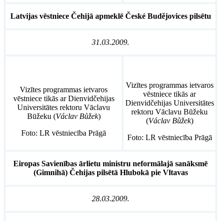
Latvijas vēstniece Čehijā apmeklē České Budějovices pilsētu
31.03.2009.
Vizītes programmas ietvaros
Vizītes programmas ietvaros
vēstniece tikās ar
vēstniece tikās ar Dienvidčehijas
Dienvidčehijas Universitātes
Universitātes rektoru Vāclavu
rektoru Vāclavu Būžeku
Būžeku (
Václav Bůžek
)
(
Václav Bůžek
)
Foto: LR vēstniecība Prāgā
Foto: LR vēstniecība Prāgā
Eiropas Savienības ārlietu ministru neformālajā sanāksmē
(Gimnihā) Čehijas pilsētā Hlubokā pie Vltavas
28.03.2009.