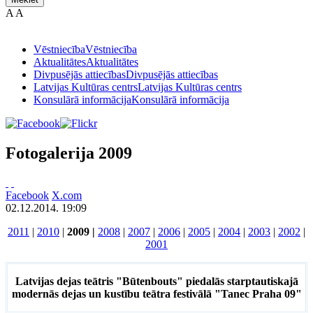
A
A
Vēstniecība
Vēstniecība
Aktualitātes
Aktualitātes
Divpusējās attiecības
Divpusējās attiecības
Latvijas Kultūras centrs
Latvijas Kultūras centrs
Konsulārā informācija
Konsulārā informācija
Fotogalerija 2009
Facebook
X.com
02.12.2014. 19:09
2011
|
2010
|
2009 |
2008
|
2007
|
2006
|
2005
|
2004
|
2003
|
2002
|
2001
Latvijas dejas teātris "Būtenbouts" piedalās starptautiskajā
modernās dejas un kustību teātra festivālā "Tanec Praha 09"