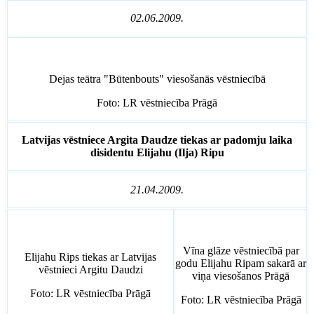
02.06.2009.
Dejas teātra "Būtenbouts" viesošanās vēstniecībā
Foto: LR vēstniecība Prāgā
Latvijas vēstniece Argita Daudze tiekas ar padomju laika
disidentu Elijahu (Ilja) Ripu
21.04.2009.
Vīna glāze vēstniecībā par
Elijahu Rips tiekas ar Latvijas
godu Elijahu Ripam sakarā ar
vēstnieci Argitu Daudzi
viņa viesošanos Prāgā
Foto: LR vēstniecība Prāgā
Foto: LR vēstniecība Prāgā