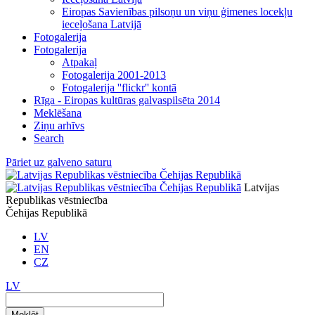
Eiropas Savienības pilsoņu un viņu ģimenes locekļu
ieceļošana Latvijā
Fotogalerija
Fotogalerija
Atpakaļ
Fotogalerija 2001-2013
Fotogalerija ''flickr'' kontā
Rīga - Eiropas kultūras galvaspilsēta 2014
Meklēšana
Ziņu arhīvs
Search
Pāriet uz galveno saturu
Latvijas
Republikas vēstniecība
Čehijas Republikā
LV
EN
CZ
LV
Meklēt