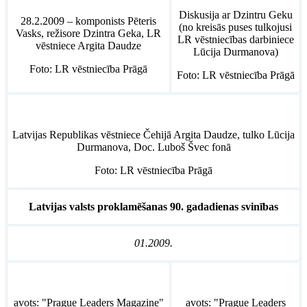
Diskusija ar Dzintru Geku
28.2.2009 – komponists Pēteris
(no kreisās puses tulkojusi
Vasks, režisore Dzintra Geka, LR
LR vēstniecības darbiniece
vēstniece Argita Daudze
Lūcija Durmanova)
Foto: LR vēstniecība Prāgā
Foto: LR vēstniecība Prāgā
Latvijas Republikas vēstniece Čehijā Argita Daudze, tulko Lūcija
Durmanova, Doc. Luboš Švec fonā
Foto: LR vēstniecība Prāgā
Latvijas valsts proklamēšanas 90. gadadienas svinības
01.2009.
avots: "Prague Leaders Magazine"
avots: "Prague Leaders