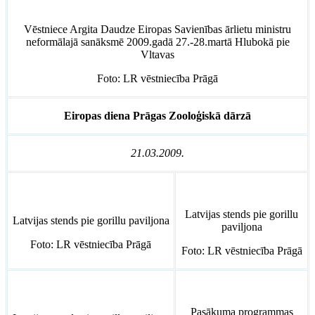
Vēstniece Argita Daudze Eiropas Savienības ārlietu ministru
neformālajā sanāksmē 2009.gadā 27.-28.martā Hlubokā pie
Vltavas
Foto: LR vēstniecība Prāgā
Eiropas diena Prāgas Zooloģiskā dārzā
21.03.2009.
Latvijas stends pie gorillu
Latvijas stends pie gorillu paviljona
paviljona
Foto: LR vēstniecība Prāgā
Foto: LR vēstniecība Prāgā
Pasākuma programmas