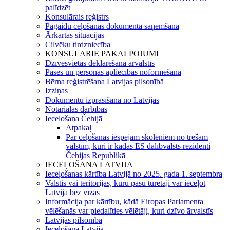
palīdzēt
Konsulārais reģistrs
Pagaidu ceļošanas dokumenta saņemšana
Ārkārtas situācijas
Cilvēku tirdzniecība
KONSULĀRIE PAKALPOJUMI
Dzīvesvietas deklarēšana ārvalstīs
Pases un personas apliecības noformēšana
Bērna reģistrēšana Latvijas pilsonībā
Izziņas
Dokumentu izprasīšana no Latvijas
Notariālās darbības
Ieceļošana Čehijā
Atpakaļ
Par ceļošanas iespējām skolēniem no trešām
valstīm, kuri ir kādas ES dalībvalsts rezidenti
Čehijas Republikā
IECEĻOŠANA LATVIJĀ
Ieceļošanas kārtība Latvijā no 2025. gada 1. septembra
Valstis vai teritorijas, kuru pasu turētāji var ieceļot
Latvijā bez vīzas
Informācija par kārtību, kādā Eiropas Parlamenta
vēlēšanās var piedalīties vēlētāji, kuri dzīvo ārvalstīs
Latvijas pilsonība
Ieceļošana Latvijā