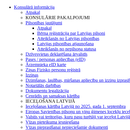
Konsulārā informācija
Atpakaļ
KONSULĀRIE PAKALPOJUMI
Pilsonības jautājumi
Atpakaļ
Bērna reģistrācija par Latvijas pilsoni
Atteikšanās no Latvijas pilsonības
Latvijas pilsonības atjaunošana
Atteikšanās no nepilsoņa statusa
Dzīvesvietas deklarēšana ārvalstīs
Pases / personas apliecības (eID)
Ārzemnieka eID karte
Ziņas Fizisko personu reģistrā
Izziņas
Dzimšanas, laulības, miršanas apliecību un izziņu izprasī
Notariālās darbības
Dokumentu legalizācija
Cenrādis un samaksas kārtība
IECEĻOŠANA LATVIJĀ
Ieceļošanas kārtība Latvijā no 2025. gada 1. septembra
Eiropas Savienības pilsoņu un viņu ģimenes locekļu iece
Valstis vai teritorijas, kuru pasu turētāji var ieceļot Latvij
Vīzas pieteikuma iesniegšana
Vīzas pieprasīšanai nepieciešamie dokumenti