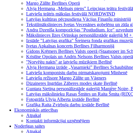
Margo Zālīte Berlīnes Operā
Alvja Hermaņa „Melnais piens” Leipcigas teātra festivāl
Latviešu teātris mākslas festivālā NORDWIND
Latvijas kultūras pēcpusdiena Vācijas Finanšu ministrijā
Tekstilmākslinieces Ivetas Vecenānes gobelēnu un zīda gl
Andra Dzenīša kompozīcijas "Postludium. Ice" uzvedums
Mākslinieces Ilzes Orinskas personālizstāde galerijā M +
Izstāde "Latvijas grafika" Šreinera fonda grafikas muzej
Ivetas Apkalnas koncerts Berlīnes Filharmonijā
Gidons Krēmers Berlīnes Valsts operā (Staatsoper im Schi
Kristīne Opolais un Andris Nelsons Berlīnes Valsts operā 
''Norvēģu nakts'' ar latviešu mūziķiem Berlīnē
Alvja Hermaņa izrāde „Vasarnieki” Berlīnes Schaubühne
Latviešu komponistu darbu pirmatskaņojumi Minhenē
Latviešu režisore Margo Zālīte un Vāgners
Dizaineres Ingrīdas Zāberes modes skate Berlīnē
Guntara Sietiņa personālizstāde galerijā Manière Noire, 
Latvijas mākslinieku Rasas Šmites un Raita Šmita (RIXC)
Fotogrāfa Ulvja Alberta izstāde Berlīnē
Grafiķa Raita Zvirbuļa darbu izstāde Berlīnē
Ekonomiskās attiecības
Atpakaļ
Kontakti informācijai uzņēmējiem
Noderīgas saites
Atpakaļ