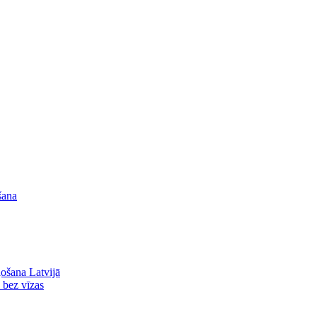
šana
ļošana Latvijā
ā bez vīzas