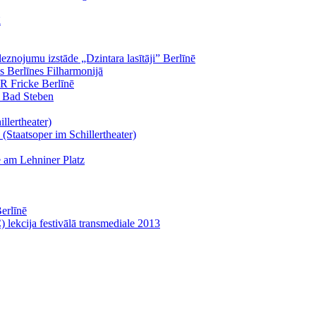
ā
eznojumu izstāde „Dzintara lasītāji” Berlīnē
 Berlīnes Filharmonijā
 R Fricke Berlīnē
ā Bad Steben
llertheater)
(Staatsoper im Schillertheater)
 am Lehniner Platz
Berlīnē
 lekcija festivālā transmediale 2013