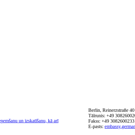
Berlin, Reinerzstraße 40
Tālrunis: +49 30826002
eņemšanu un izskatīšanu, kā arī
Fakss: +49 3082600233
E-pasts:
embassy.germa