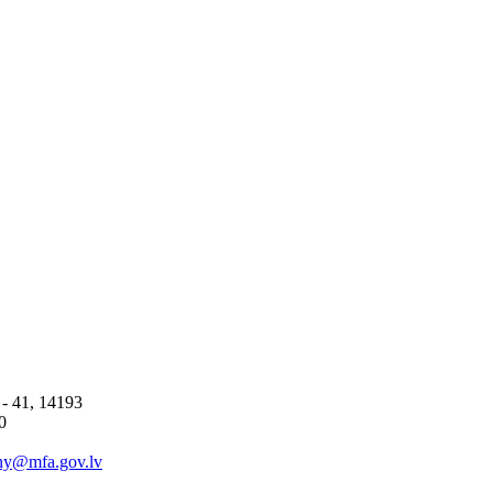
 - 41, 14193
0
ny@mfa.gov.lv