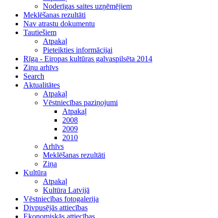
Noderīgas saites uzņēmējiem
Meklēšanas rezultāti
Nav atrastu dokumentu
Tautiešiem
Atpakaļ
Pieteikties informācijai
Rīga - Eiropas kultūras galvaspilsēta 2014
Ziņu arhīvs
Search
Aktualitātes
Atpakaļ
Vēstniecības paziņojumi
Atpakaļ
2008
2009
2010
Arhīvs
Meklēšanas rezultāti
Ziņa
Kultūra
Atpakaļ
Kultūra Latvijā
Vēstniecības fotogalerija
Divpusējās attiecības
Ekonomiskās attiecības