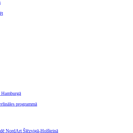
ā
ēt
er Hamburgā
erlināles programmā
stādē NordArt Šlēzvigā-Holšteinā