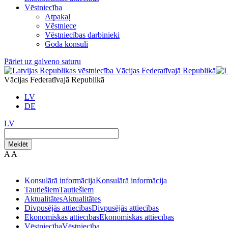
Vēstniecība
Atpakaļ
Vēstniece
Vēstniecības darbinieki
Goda konsuli
Pāriet uz galveno saturu
Vācijas Federatīvajā Republikā
LV
DE
LV
Meklēt
A
A
Konsulārā informācija
Konsulārā informācija
Tautiešiem
Tautiešiem
Aktualitātes
Aktualitātes
Divpusējās attiecības
Divpusējās attiecības
Ekonomiskās attiecības
Ekonomiskās attiecības
Vēstniecība
Vēstniecība