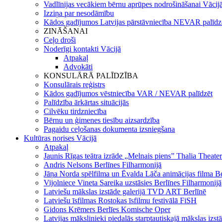
Vadlīnijas vecākiem bērnu aprūpes nodrošināšanai Vācij
Izziņa par nesodāmību
Kādos gadījumos Latvijas pārstāvniecība NEVAR palīdz
ZINĀŠANAI
Ceļo droši
Noderīgi kontakti Vācijā
Atpakaļ
Advokāti
KONSULĀRĀ PALĪDZĪBA
Konsulārais reģistrs
Kādos gadījumos vēstniecība VAR / NEVAR palīdzēt
Palīdzība ārkārtas situācijās
Cilvēku tirdzniecība
Bērnu un ģimenes tiesību aizsardzība
Pagaidu ceļošanas dokumenta izsniegšana
Kultūras norises Vācijā
Atpakaļ
Jaunis Rīgas teātra izrāde „Melnais piens” Thalia Theat
Andris Nelsons Berlīnes Filharmonijā
Jāņa Norda spēlfilma un Ēvalda Lāča animācijas filma B
Vijolniece Vineta Sareika uzstāsies Berlīnes Filharmonijā
Latviešu mākslas izstāde galerijā TVD ART Berlīnē
Latviešu īsfilmas Rostokas īsfilmu festivālā FiSH
Gidons Krēmers Berlīes Komische Oper
Latvijas mākslinieki piedalās starptautiskajā mākslas iz