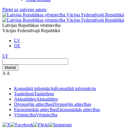
Pāriet uz galveno saturu
Latvijas Republikas vēstniecība
Vācijas Federatīvajā Republikā
LV
DE
LV
Meklēt
A
A
Konsulārā informācija
Konsulārā informācija
Tautiešiem
Tautiešiem
Aktualitātes
Aktualitātes
Divpusējās attiecības
Divpusējās attiecības
Ekonomiskās attiecības
Ekonomiskās attiecības
Vēstniecība
Vēstniecība