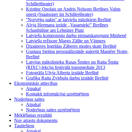
Schillertheater)
Kristīne Opolais un Andris Nelsons Berlīnes Valsts
operā (Staatsoper im Schillertheater)
''Norvēģu nakts'' ar latviešu mūziķiem Berlīnē
Alvja Hermaņa izrāde „Vasarnieki” Berlīnes
Schaubühne am Lehniner Platz
Latviešu komponistu darbu pirmatskaņojumi Minhenē
Latviešu režisore Margo Zālīte un Vāgners
Dizaineres Ingrīdas Zāberes modes skate Berlīnē
Guntara Sietiņa personālizstāde galerijā Manière Noire,
Berlīnē
Latvijas mākslinieku Rasas Šmites un Raita Šmita
(RIXC) lekcija festivālā transmediale 2013
Fotogrāfa Ulvja Alberta izstāde Berlīnē
Grafiķa Raita Zvirbuļa darbu izstāde Berlīnē
Ekonomiskās attiecības
Atpakaļ
Kontakti informācijai uzņēmējiem
Noderīgas saites
Atpakaļ
Noderīgas saites uzņēmējiem
Meklēšanas rezultāti
Nav atrastu dokumentu
Tautiešiem
Atpakaļ