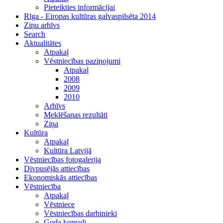
Pieteikties informācijai
Rīga - Eiropas kultūras galvaspilsēta 2014
Ziņu arhīvs
Search
Aktualitātes
Atpakaļ
Vēstniecības paziņojumi
Atpakaļ
2008
2009
2010
Arhīvs
Meklēšanas rezultāti
Ziņa
Kultūra
Atpakaļ
Kultūra Latvijā
Vēstniecības fotogalerija
Divpusējās attiecības
Ekonomiskās attiecības
Vēstniecība
Atpakaļ
Vēstniece
Vēstniecības darbinieki
Goda konsuli