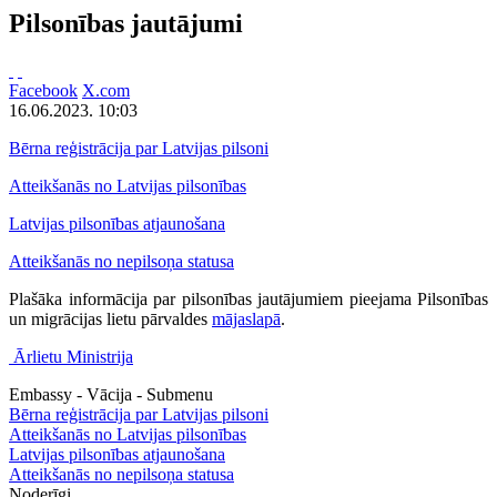
Pilsonības jautājumi
Facebook
X.com
16.06.2023. 10:03
Bērna reģistrācija par Latvijas pilsoni
Atteikšanās no Latvijas pilsonības
Latvijas pilsonības atjaunošana
Atteikšanās no nepilsoņa statusa
Plašāka informācija par pilsonības jautājumiem pieejama Pilsonības
un migrācijas lietu pārvaldes
mājaslapā
.
Ārlietu Ministrija
Embassy - Vācija - Submenu
Bērna reģistrācija par Latvijas pilsoni
Atteikšanās no Latvijas pilsonības
Latvijas pilsonības atjaunošana
Atteikšanās no nepilsoņa statusa
Noderīgi