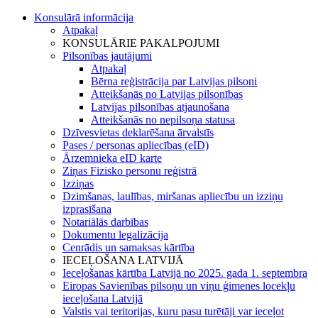
Konsulārā informācija
Atpakaļ
KONSULĀRIE PAKALPOJUMI
Pilsonības jautājumi
Atpakaļ
Bērna reģistrācija par Latvijas pilsoni
Atteikšanās no Latvijas pilsonības
Latvijas pilsonības atjaunošana
Atteikšanās no nepilsoņa statusa
Dzīvesvietas deklarēšana ārvalstīs
Pases / personas apliecības (eID)
Ārzemnieka eID karte
Ziņas Fizisko personu reģistrā
Izziņas
Dzimšanas, laulības, miršanas apliecību un izziņu
izprasīšana
Notariālās darbības
Dokumentu legalizācija
Cenrādis un samaksas kārtība
IECEĻOŠANA LATVIJĀ
Ieceļošanas kārtība Latvijā no 2025. gada 1. septembra
Eiropas Savienības pilsoņu un viņu ģimenes locekļu
ieceļošana Latvijā
Valstis vai teritorijas, kuru pasu turētāji var ieceļot