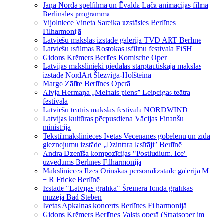
Jāņa Norda spēlfilma un Ēvalda Lāča animācijas filma
Berlināles programmā
Vijolniece Vineta Sareika uzstāsies Berlīnes
Filharmonijā
Latviešu mākslas izstāde galerijā TVD ART Berlīnē
Latviešu īsfilmas Rostokas īsfilmu festivālā FiSH
Gidons Krēmers Berlīes Komische Oper
Latvijas mākslinieki piedalās starptautiskajā mākslas
izstādē NordArt Šlēzvigā-Holšteinā
Margo Zālīte Berlīnes Operā
Alvja Hermaņa „Melnais piens” Leipcigas teātra
festivālā
Latviešu teātris mākslas festivālā NORDWIND
Latvijas kultūras pēcpusdiena Vācijas Finanšu
ministrijā
Tekstilmākslinieces Ivetas Vecenānes gobelēnu un zīda
gleznojumu izstāde „Dzintara lasītāji” Berlīnē
Andra Dzenīša kompozīcijas "Postludium. Ice"
uzvedums Berlīnes Filharmonijā
Mākslinieces Ilzes Orinskas personālizstāde galerijā M
+ R Fricke Berlīnē
Izstāde "Latvijas grafika" Šreinera fonda grafikas
muzejā Bad Steben
Ivetas Apkalnas koncerts Berlīnes Filharmonijā
Gidons Krēmers Berlīnes Valsts operā (Staatsoper im