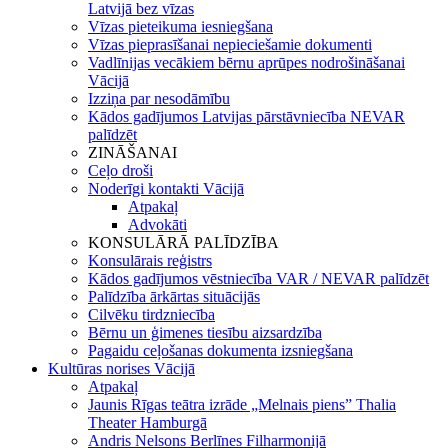
Latvijā bez vīzas
Vīzas pieteikuma iesniegšana
Vīzas pieprasīšanai nepieciešamie dokumenti
Vadlīnijas vecākiem bērnu aprūpes nodrošināšanai
Vācijā
Izziņa par nesodāmību
Kādos gadījumos Latvijas pārstāvniecība NEVAR
palīdzēt
ZINĀŠANAI
Ceļo droši
Noderīgi kontakti Vācijā
Atpakaļ
Advokāti
KONSULĀRĀ PALĪDZĪBA
Konsulārais reģistrs
Kādos gadījumos vēstniecība VAR / NEVAR palīdzēt
Palīdzība ārkārtas situācijās
Cilvēku tirdzniecība
Bērnu un ģimenes tiesību aizsardzība
Pagaidu ceļošanas dokumenta izsniegšana
Kultūras norises Vācijā
Atpakaļ
Jaunis Rīgas teātra izrāde „Melnais piens” Thalia
Theater Hamburgā
Andris Nelsons Berlīnes Filharmonijā