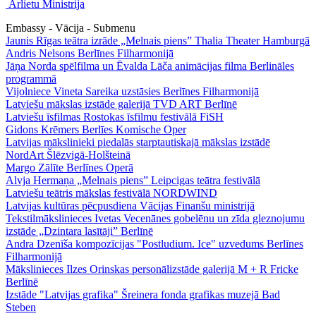
Ārlietu Ministrija
Embassy - Vācija - Submenu
Jaunis Rīgas teātra izrāde „Melnais piens” Thalia Theater Hamburgā
Andris Nelsons Berlīnes Filharmonijā
Jāņa Norda spēlfilma un Ēvalda Lāča animācijas filma Berlināles
programmā
Vijolniece Vineta Sareika uzstāsies Berlīnes Filharmonijā
Latviešu mākslas izstāde galerijā TVD ART Berlīnē
Latviešu īsfilmas Rostokas īsfilmu festivālā FiSH
Gidons Krēmers Berlīes Komische Oper
Latvijas mākslinieki piedalās starptautiskajā mākslas izstādē
NordArt Šlēzvigā-Holšteinā
Margo Zālīte Berlīnes Operā
Alvja Hermaņa „Melnais piens” Leipcigas teātra festivālā
Latviešu teātris mākslas festivālā NORDWIND
Latvijas kultūras pēcpusdiena Vācijas Finanšu ministrijā
Tekstilmākslinieces Ivetas Vecenānes gobelēnu un zīda gleznojumu
izstāde „Dzintara lasītāji” Berlīnē
Andra Dzenīša kompozīcijas "Postludium. Ice" uzvedums Berlīnes
Filharmonijā
Mākslinieces Ilzes Orinskas personālizstāde galerijā M + R Fricke
Berlīnē
Izstāde "Latvijas grafika" Šreinera fonda grafikas muzejā Bad
Steben