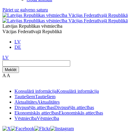
Pāriet uz galveno saturu
Latvijas Republikas vēstniecība
Vācijas Federatīvajā Republikā
LV
DE
LV
Meklēt
A
A
Konsulārā informācija
Konsulārā informācija
Tautiešiem
Tautiešiem
Aktualitātes
Aktualitātes
Divpusējās attiecības
Divpusējās attiecības
Ekonomiskās attiecības
Ekonomiskās attiecības
Vēstniecība
Vēstniecība