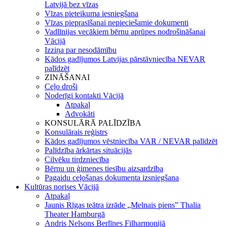
Latvijā bez vīzas
Vīzas pieteikuma iesniegšana
Vīzas pieprasīšanai nepieciešamie dokumenti
Vadlīnijas vecākiem bērnu aprūpes nodrošināšanai
Vācijā
Izziņa par nesodāmību
Kādos gadījumos Latvijas pārstāvniecība NEVAR
palīdzēt
ZINĀŠANAI
Ceļo droši
Noderīgi kontakti Vācijā
Atpakaļ
Advokāti
KONSULĀRĀ PALĪDZĪBA
Konsulārais reģistrs
Kādos gadījumos vēstniecība VAR / NEVAR palīdzēt
Palīdzība ārkārtas situācijās
Cilvēku tirdzniecība
Bērnu un ģimenes tiesību aizsardzība
Pagaidu ceļošanas dokumenta izsniegšana
Kultūras norises Vācijā
Atpakaļ
Jaunis Rīgas teātra izrāde „Melnais piens” Thalia
Theater Hamburgā
Andris Nelsons Berlīnes Filharmonijā