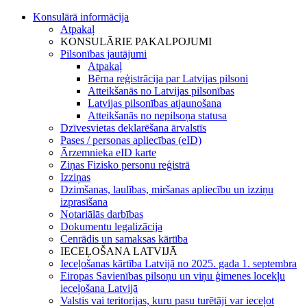
Konsulārā informācija
Atpakaļ
KONSULĀRIE PAKALPOJUMI
Pilsonības jautājumi
Atpakaļ
Bērna reģistrācija par Latvijas pilsoni
Atteikšanās no Latvijas pilsonības
Latvijas pilsonības atjaunošana
Atteikšanās no nepilsoņa statusa
Dzīvesvietas deklarēšana ārvalstīs
Pases / personas apliecības (eID)
Ārzemnieka eID karte
Ziņas Fizisko personu reģistrā
Izziņas
Dzimšanas, laulības, miršanas apliecību un izziņu
izprasīšana
Notariālās darbības
Dokumentu legalizācija
Cenrādis un samaksas kārtība
IECEĻOŠANA LATVIJĀ
Ieceļošanas kārtība Latvijā no 2025. gada 1. septembra
Eiropas Savienības pilsoņu un viņu ģimenes locekļu
ieceļošana Latvijā
Valstis vai teritorijas, kuru pasu turētāji var ieceļot