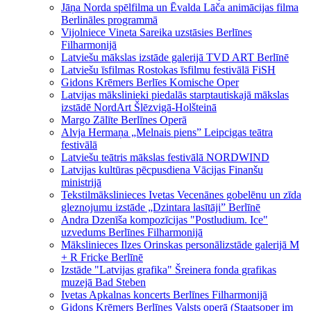
Jāņa Norda spēlfilma un Ēvalda Lāča animācijas filma
Berlināles programmā
Vijolniece Vineta Sareika uzstāsies Berlīnes
Filharmonijā
Latviešu mākslas izstāde galerijā TVD ART Berlīnē
Latviešu īsfilmas Rostokas īsfilmu festivālā FiSH
Gidons Krēmers Berlīes Komische Oper
Latvijas mākslinieki piedalās starptautiskajā mākslas
izstādē NordArt Šlēzvigā-Holšteinā
Margo Zālīte Berlīnes Operā
Alvja Hermaņa „Melnais piens” Leipcigas teātra
festivālā
Latviešu teātris mākslas festivālā NORDWIND
Latvijas kultūras pēcpusdiena Vācijas Finanšu
ministrijā
Tekstilmākslinieces Ivetas Vecenānes gobelēnu un zīda
gleznojumu izstāde „Dzintara lasītāji” Berlīnē
Andra Dzenīša kompozīcijas "Postludium. Ice"
uzvedums Berlīnes Filharmonijā
Mākslinieces Ilzes Orinskas personālizstāde galerijā M
+ R Fricke Berlīnē
Izstāde "Latvijas grafika" Šreinera fonda grafikas
muzejā Bad Steben
Ivetas Apkalnas koncerts Berlīnes Filharmonijā
Gidons Krēmers Berlīnes Valsts operā (Staatsoper im