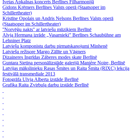
Ivetas Apkalnas koncerts Berlīnes Filharmonijā
Gidons Krēmers Berlīnes Valsts operā (Staatsoper im
Schillertheater)
Kristīne Opolais un Andris Nelsons Berlīnes Valsts operā
(Staatsoper im Schillertheater)
''Norvēģu nakts'' ar latviešu mūziķiem Berlīnē
Alvja Hermaņa izrāde „Vasarnieki” Berlīnes Schaubühne am
Lehniner Platz
Latviešu komponistu darbu pirmatskaņojumi Minhenē
Latviešu režisore Margo Zālīte un Vāgners
Dizaineres Ingrīdas Zāberes modes skate Berlīnē
Guntara Sietiņa personālizstāde galerijā Manière Noire, Berlīnē
Latvijas mākslinieku Rasas Šmites un Raita Šmita (RIXC) lekcija
festivālā transmediale 2013
Fotogrāfa Ulvja Alberta izstāde Berlīnē
Grafiķa Raita Zvirbuļa darbu izstāde Berlīnē