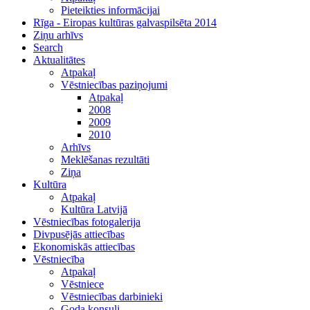
Pieteikties informācijai
Rīga - Eiropas kultūras galvaspilsēta 2014
Ziņu arhīvs
Search
Aktualitātes
Atpakaļ
Vēstniecības paziņojumi
Atpakaļ
2008
2009
2010
Arhīvs
Meklēšanas rezultāti
Ziņa
Kultūra
Atpakaļ
Kultūra Latvijā
Vēstniecības fotogalerija
Divpusējās attiecības
Ekonomiskās attiecības
Vēstniecība
Atpakaļ
Vēstniece
Vēstniecības darbinieki
Goda konsuli