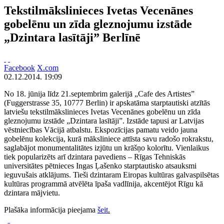
Tekstilmākslinieces Ivetas Vecenānes
gobelēnu un zīda gleznojumu izstāde
„Dzintara lasītāji” Berlīnē
Facebook
X.com
02.12.2014. 19:09
No 18. jūnija līdz 21.septembrim galerijā „Cafe des Artistes”
(Fuggerstrasse 35, 10777 Berlin) ir apskatāma starptautiski atzītās
latviešu tekstilmākslinieces Ivetas Vecenānes gobelēnu un zīda
gleznojumu izstāde „Dzintara lasītāji”. Izstāde tapusi ar Latvijas
vēstniecības Vācijā atbalstu. Ekspozīcijas pamatu veido jauna
gobelēnu kolekcija, kurā māksliniece attīsta savu radošo rokrakstu,
saglabājot monumentalitātes izjūtu un krāšņo kolorītu. Vienlaikus
tiek popularizēts arī dzintara pavediens – Rīgas Tehniskās
universitātes pētnieces Ingas Ļašenko starptautisko atsauksmi
ieguvušais atklājums. Tieši dzintaram Eiropas kultūras galvaspilsētas
kultūras programmā atvēlēta īpaša vadlīnija, akcentējot Rīgu kā
dzintara mājvietu.
Plašāka informācija pieejama
šeit
.