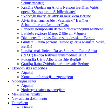
Schillertheater)
Kristīne Opolais un Andris Nelsons Berlīnes Valsts
operā (Staatsoper im Schillertheater)
''Norvēģu nakts'' ar latviešu mūziķiem Berlīnē
Alvja Hermaņa izrāde „Vasarnieki” Berlīnes
Schaubühne am Lehniner Platz
Latviešu komponistu darbu pirmatskaņojumi Minhenē
Latviešu režisore Margo Zālīte un Vāgners
Dizaineres Ingrīdas Zāberes modes skate Berlīnē
Guntara Sietiņa personālizstāde galerijā Manière Noire,
Berlīnē
Latvijas mākslinieku Rasas Šmites un Raita Šmita
(RIXC) lekcija festivālā transmediale 2013
Fotogrāfa Ulvja Alberta izstāde Berlīnē
Grafiķa Raita Zvirbuļa darbu izstāde Berlīnē
Ekonomiskās attiecības
Atpakaļ
Kontakti informācijai uzņēmējiem
Noderīgas saites
Atpakaļ
Noderīgas saites uzņēmējiem
Meklēšanas rezultāti
Nav atrastu dokumentu
Tautiešiem
Atpakaļ