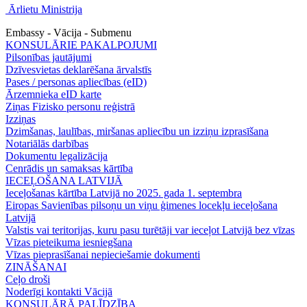
Ārlietu Ministrija
Embassy - Vācija - Submenu
KONSULĀRIE PAKALPOJUMI
Pilsonības jautājumi
Dzīvesvietas deklarēšana ārvalstīs
Pases / personas apliecības (eID)
Ārzemnieka eID karte
Ziņas Fizisko personu reģistrā
Izziņas
Dzimšanas, laulības, miršanas apliecību un izziņu izprasīšana
Notariālās darbības
Dokumentu legalizācija
Cenrādis un samaksas kārtība
IECEĻOŠANA LATVIJĀ
Ieceļošanas kārtība Latvijā no 2025. gada 1. septembra
Eiropas Savienības pilsoņu un viņu ģimenes locekļu ieceļošana
Latvijā
Valstis vai teritorijas, kuru pasu turētāji var ieceļot Latvijā bez vīzas
Vīzas pieteikuma iesniegšana
Vīzas pieprasīšanai nepieciešamie dokumenti
ZINĀŠANAI
Ceļo droši
Noderīgi kontakti Vācijā
KONSULĀRĀ PALĪDZĪBA