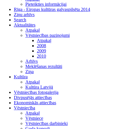
Pieteikties informācijai
Rīga - Eiropas kultūras galvaspilsēta 2014
Ziņu arhīvs
Search
Aktualitātes
Atpakaļ
Vēstniecības paziņojumi
Atpakaļ
2008
2009
2010
Arhīvs
Meklēšanas rezultāti
Ziņa
Kultūra
Atpakaļ
Kultūra Latvijā
Vēstniecības fotogalerija
Divpusējās attiecības
Ekonomiskās attiecības
Vēstniecība
Atpakaļ
Vēstniece
Vēstniecības darbinieki
Goda konsuli