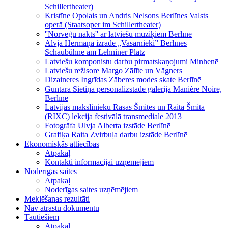
Schillertheater)
Kristīne Opolais un Andris Nelsons Berlīnes Valsts
operā (Staatsoper im Schillertheater)
''Norvēģu nakts'' ar latviešu mūziķiem Berlīnē
Alvja Hermaņa izrāde „Vasarnieki” Berlīnes
Schaubühne am Lehniner Platz
Latviešu komponistu darbu pirmatskaņojumi Minhenē
Latviešu režisore Margo Zālīte un Vāgners
Dizaineres Ingrīdas Zāberes modes skate Berlīnē
Guntara Sietiņa personālizstāde galerijā Manière Noire,
Berlīnē
Latvijas mākslinieku Rasas Šmites un Raita Šmita
(RIXC) lekcija festivālā transmediale 2013
Fotogrāfa Ulvja Alberta izstāde Berlīnē
Grafiķa Raita Zvirbuļa darbu izstāde Berlīnē
Ekonomiskās attiecības
Atpakaļ
Kontakti informācijai uzņēmējiem
Noderīgas saites
Atpakaļ
Noderīgas saites uzņēmējiem
Meklēšanas rezultāti
Nav atrastu dokumentu
Tautiešiem
Atpakaļ