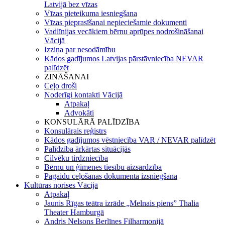
Latvijā bez vīzas
Vīzas pieteikuma iesniegšana
Vīzas pieprasīšanai nepieciešamie dokumenti
Vadlīnijas vecākiem bērnu aprūpes nodrošināšanai
Vācijā
Izziņa par nesodāmību
Kādos gadījumos Latvijas pārstāvniecība NEVAR
palīdzēt
ZINĀŠANAI
Ceļo droši
Noderīgi kontakti Vācijā
Atpakaļ
Advokāti
KONSULĀRĀ PALĪDZĪBA
Konsulārais reģistrs
Kādos gadījumos vēstniecība VAR / NEVAR palīdzēt
Palīdzība ārkārtas situācijās
Cilvēku tirdzniecība
Bērnu un ģimenes tiesību aizsardzība
Pagaidu ceļošanas dokumenta izsniegšana
Kultūras norises Vācijā
Atpakaļ
Jaunis Rīgas teātra izrāde „Melnais piens” Thalia
Theater Hamburgā
Andris Nelsons Berlīnes Filharmonijā