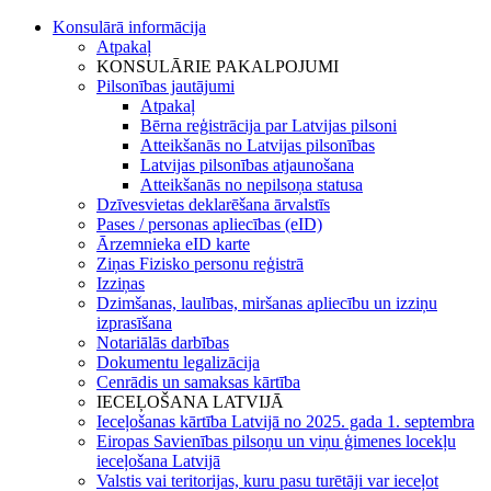
Konsulārā informācija
Atpakaļ
KONSULĀRIE PAKALPOJUMI
Pilsonības jautājumi
Atpakaļ
Bērna reģistrācija par Latvijas pilsoni
Atteikšanās no Latvijas pilsonības
Latvijas pilsonības atjaunošana
Atteikšanās no nepilsoņa statusa
Dzīvesvietas deklarēšana ārvalstīs
Pases / personas apliecības (eID)
Ārzemnieka eID karte
Ziņas Fizisko personu reģistrā
Izziņas
Dzimšanas, laulības, miršanas apliecību un izziņu
izprasīšana
Notariālās darbības
Dokumentu legalizācija
Cenrādis un samaksas kārtība
IECEĻOŠANA LATVIJĀ
Ieceļošanas kārtība Latvijā no 2025. gada 1. septembra
Eiropas Savienības pilsoņu un viņu ģimenes locekļu
ieceļošana Latvijā
Valstis vai teritorijas, kuru pasu turētāji var ieceļot