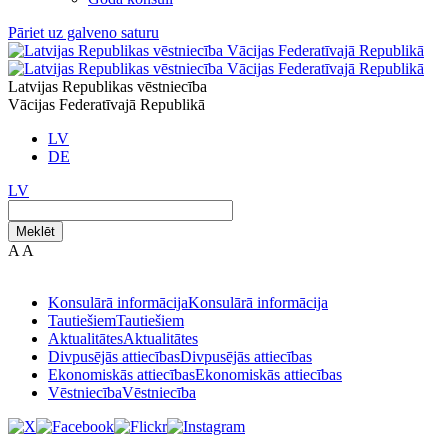
Pāriet uz galveno saturu
Latvijas Republikas vēstniecība
Vācijas Federatīvajā Republikā
LV
DE
LV
Meklēt
A
A
Konsulārā informācija
Konsulārā informācija
Tautiešiem
Tautiešiem
Aktualitātes
Aktualitātes
Divpusējās attiecības
Divpusējās attiecības
Ekonomiskās attiecības
Ekonomiskās attiecības
Vēstniecība
Vēstniecība