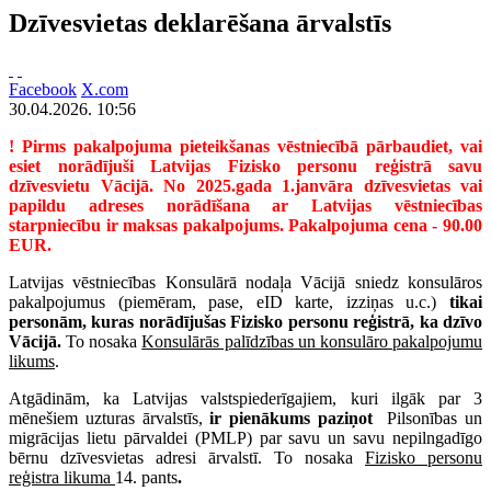
Dzīvesvietas deklarēšana ārvalstīs
Facebook
X.com
30.04.2026. 10:56
! Pirms pakalpojuma pieteikšanas vēstniecībā pārbaudiet, vai
esiet norādījuši Latvijas
Fizisko personu reģistrā
savu
dzīvesvietu Vācijā. No 2025.gada 1.janvāra dzīvesvietas vai
papildu adreses norādīšana ar Latvijas vēstniecības
starpniecību ir maksas pakalpojums. Pakalpojuma cena - 90.00
EUR.
Latvijas vēstniecības Konsulārā nodaļa Vācijā sniedz konsulāros
pakalpojumus (piemēram, pase, eID karte, izziņas u.c.)
tikai
personām, kuras norādījušas Fizisko personu reģistrā, ka dzīvo
Vācijā.
To nosaka
Konsulārās palīdzības un konsulāro pakalpojumu
likums
.
Atgādinām, ka Latvijas valstspiederīgajiem, kuri ilgāk par 3
mēnešiem uzturas ārvalstīs,
ir pienākums paziņot
Pilsonības un
migrācijas lietu pārvaldei (PMLP) par savu un savu nepilngadīgo
bērnu dzīvesvietas adresi ārvalstī. To nosaka
Fizisko personu
reģistra likuma
14. pants
.