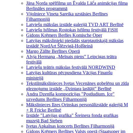
Jāņa Norda spēlfilma un Ēvalda Lāča animācijas filma
Berlināles programmā
Vijolniece Vineta Sareika uzstāsies Berlīnes
Filharmonijā
Latviešu mākslas izstāde galerijā TVD ART Berlīnē
Latviešu īsfilmas Rostokas īsfilmu festivālā FiSH
Gidons Krēmers Berlīes Komische Oper
Latvijas mākslinieki piedalās starptautiskajā mākslas
izstādē NordArt Šlēzvigā-Holšteinā
Margo Zālīte Berlīnes Operā
Alvja Hermaņa „Melnais piens” Leipcigas teātra
festivālā
Latviešu teātris mākslas festivālā NORDWIND
Latvijas kultūras pēcpusdiena Vācijas Finanšu
ministrijā
Tekstilmākslinieces Ivetas Vecenānes gobelēnu un zīda
gleznojumu izstāde „Dzintara lasītāji” Berlīnē
Andra Dzenīša kompozīcijas "Postludium. Ice"
uzvedums Berlīnes Filharmonijā
Mākslinieces Ilzes Orinskas personālizstāde galerijā M
+ R Fricke Berlīnē
Izstāde "Latvijas grafika" Šreinera fonda grafikas
muzejā Bad Steben
Ivetas Apkalnas koncerts Berlīnes Filharmonijā
Gidons Krēmers Berlīnes Valsts operā (Staatsoper im