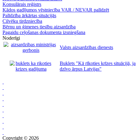
Konsulārais reģistrs
Kādos gadījumos vēstniecība VAR / NEVAR palīdzēt
Palīdzība ārkārtas situācijās
Cilvēku tirdzniecība
Bērnu un ģimenes tiesību aizsardzība
Pagaidu ceļošanas dokumenta izsniegšana
Noderīgi
Valsts aizsardzības dienests
Buklets "Kā rīkoties krīzes situācijā, ja
dzīvo ārpus Latvijas"
Copyright © 2026