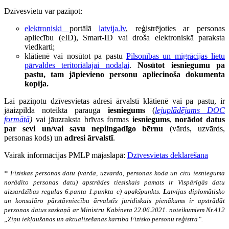
Dzīvesvietu var paziņot:
elektroniski
portālā
latvija.lv
, reģistrējoties ar personas
apliecību (eID), Smart-ID vai droša elektroniskā paraksta
viedkarti;
klātienē vai nosūtot pa pastu
Pilsonības un migrācijas lietu
pārvaldes teritoriālajai nodaļai
.
Nosūtot iesniegumu pa
pastu, tam jāpievieno personu apliecinoša dokumenta
kopija.
Lai paziņotu dzīvesvietas adresi ārvalstī klātienē vai pa pastu, ir
jāaizpilda noteikta parauga
iesniegums
(
lejuplādējams DOC
formātā
)
vai jāuzraksta brīvas formas
iesniegums
,
norādot datus
par sevi un/vai savu nepilngadīgo bērnu
(vārds, uzvārds,
personas kods) un
adresi ārvalstī
.
Vairāk informācijas PMLP mājaslapā:
Dzīvesvietas deklarēšana
* Fiziskas personas datu (vārda, uzvārda, personas koda un citu iesniegumā
norādīto personas datu) apstrādes tiesiskais pamats ir Vispārīgās datu
aizsardzības regulas 6.panta 1.punkta c) apakšpunkts.
L
atvijas diplomātisko
un konsulāro pārstāvniecību ārvalstīs juridiskais pienākums ir apstrādāt
personas datus saskaņā ar Ministru Kabineta 22.06.2021. noteikumiem Nr.412
„Ziņu iekļaušanas un aktualizēšanas kārtība Fizisko personu reģistrā”.