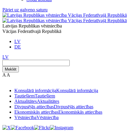
Pāriet uz galveno saturu
Latvijas Republikas vēstniecība
Vācijas Federatīvajā Republikā
LV
DE
LV
Meklēt
A
A
Konsulārā informācija
Konsulārā informācija
Tautiešiem
Tautiešiem
Aktualitātes
Aktualitātes
Divpusējās attiecības
Divpusējās attiecības
Ekonomiskās attiecības
Ekonomiskās attiecības
Vēstniecība
Vēstniecība