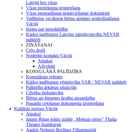
Latvijā bez vīzas
Vīzas pieteikuma iesniegšana
Vīzas pieprasīšanai nepieciešamie dokumenti
Vadlīnijas vecākiem bērnu aprūpes nodrošināšanai
Vācijā
Izziņa par nesodāmību
Kādos gadījumos Latvijas pārstāvniecība NEVAR
palīdzēt
ZINĀŠANAI
Ceļo droši
Noderīgi kontakti Vācijā
Atpakaļ
Advokāti
KONSULĀRĀ PALĪDZĪBA
Konsulārais reģistrs
Kādos gadījumos vēstniecība VAR / NEVAR palīdzēt
Palīdzība ārkārtas situācijās
Cilvēku tirdzniecība
Bērnu un ģimenes tiesību aizsardzība
Pagaidu ceļošanas dokumenta izsniegšana
Kultūras norises Vācijā
Atpakaļ
Jaunis Rīgas teātra izrāde „Melnais piens” Thalia
Theater Hamburgā
Andris Nelsons Berlīnes Filharmonijā