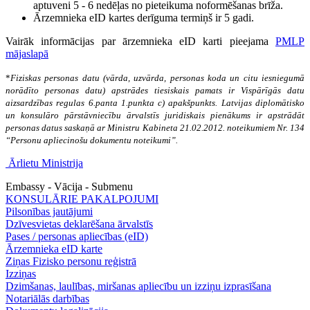
aptuveni 5 - 6 nedēļas no pieteikuma noformēšanas brīža.
Ārzemnieka eID kartes derīguma termiņš ir 5 gadi.
Vairāk
informācijas par ārzemnieka eID karti pieejama
PMLP
mājaslapā
*
Fiziskas personas datu (vārda, uzvārda, personas koda un citu iesniegumā
norādīto personas datu) apstrādes tiesiskais pamats ir Vispārīgās datu
aizsardzības regulas 6.panta 1.punkta c) apakšpunkts. Latvijas diplomātisko
un konsulāro pārstāvniecību ārvalstīs juridiskais pienākums ir apstrādāt
personas datus saskaņā ar Ministru Kabineta 21.02.2012. noteikumiem Nr. 134
“Personu apliecinošu dokumentu noteikumi”.
Ārlietu Ministrija
Embassy - Vācija - Submenu
KONSULĀRIE PAKALPOJUMI
Pilsonības jautājumi
Dzīvesvietas deklarēšana ārvalstīs
Pases / personas apliecības (eID)
Ārzemnieka eID karte
Ziņas Fizisko personu reģistrā
Izziņas
Dzimšanas, laulības, miršanas apliecību un izziņu izprasīšana
Notariālās darbības