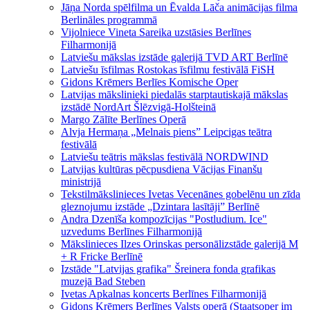
Jāņa Norda spēlfilma un Ēvalda Lāča animācijas filma
Berlināles programmā
Vijolniece Vineta Sareika uzstāsies Berlīnes
Filharmonijā
Latviešu mākslas izstāde galerijā TVD ART Berlīnē
Latviešu īsfilmas Rostokas īsfilmu festivālā FiSH
Gidons Krēmers Berlīes Komische Oper
Latvijas mākslinieki piedalās starptautiskajā mākslas
izstādē NordArt Šlēzvigā-Holšteinā
Margo Zālīte Berlīnes Operā
Alvja Hermaņa „Melnais piens” Leipcigas teātra
festivālā
Latviešu teātris mākslas festivālā NORDWIND
Latvijas kultūras pēcpusdiena Vācijas Finanšu
ministrijā
Tekstilmākslinieces Ivetas Vecenānes gobelēnu un zīda
gleznojumu izstāde „Dzintara lasītāji” Berlīnē
Andra Dzenīša kompozīcijas "Postludium. Ice"
uzvedums Berlīnes Filharmonijā
Mākslinieces Ilzes Orinskas personālizstāde galerijā M
+ R Fricke Berlīnē
Izstāde "Latvijas grafika" Šreinera fonda grafikas
muzejā Bad Steben
Ivetas Apkalnas koncerts Berlīnes Filharmonijā
Gidons Krēmers Berlīnes Valsts operā (Staatsoper im