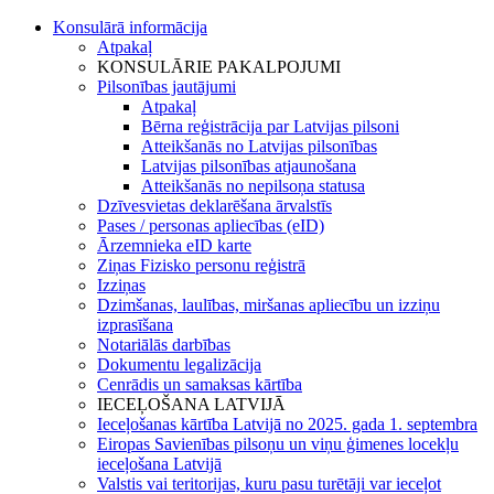
Konsulārā informācija
Atpakaļ
KONSULĀRIE PAKALPOJUMI
Pilsonības jautājumi
Atpakaļ
Bērna reģistrācija par Latvijas pilsoni
Atteikšanās no Latvijas pilsonības
Latvijas pilsonības atjaunošana
Atteikšanās no nepilsoņa statusa
Dzīvesvietas deklarēšana ārvalstīs
Pases / personas apliecības (eID)
Ārzemnieka eID karte
Ziņas Fizisko personu reģistrā
Izziņas
Dzimšanas, laulības, miršanas apliecību un izziņu
izprasīšana
Notariālās darbības
Dokumentu legalizācija
Cenrādis un samaksas kārtība
IECEĻOŠANA LATVIJĀ
Ieceļošanas kārtība Latvijā no 2025. gada 1. septembra
Eiropas Savienības pilsoņu un viņu ģimenes locekļu
ieceļošana Latvijā
Valstis vai teritorijas, kuru pasu turētāji var ieceļot