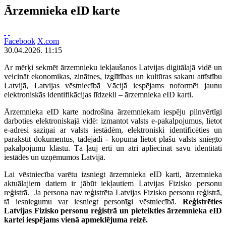
Ārzemnieka eID karte
Facebook
X.com
30.04.2026. 11:15
Ar mērķi sekmēt ārzemnieku iekļaušanos Latvijas digitālajā vidē un
veicināt ekonomikas, zinātnes, izglītības un kultūras sakaru attīstību
Latvijā, Latvijas vēstniecībā Vācijā iespējams noformēt jaunu
elektroniskās identifikācijas līdzekli – ārzemnieka eID karti.
Ārzemnieka eID karte nodrošina ārzemniekam iespēju pilnvērtīgi
darboties elektroniskajā vidē: izmantot valsts e-pakalpojumus, lietot
e-adresi saziņai ar valsts iestādēm, elektroniski identificēties un
parakstīt dokumentus, tādējādi - kopumā lietot plašu valsts sniegto
pakalpojumu klāstu. Tā ļauj ērti un ātri apliecināt savu identitāti
iestādēs un uzņēmumos Latvijā.
Lai vēstniecība varētu izsniegt ārzemnieka eID karti, ārzemnieka
aktuālajiem datiem ir jābūt iekļautiem Latvijas Fizisko personu
reģistrā. Ja persona nav reģistrēta Latvijas Fizisko personu reģistrā,
tā iesniegumu var iesniegt personīgi vēstniecībā.
Reģistrēties
Latvijas Fizisko personu reģistrā un pieteikties ārzemnieka eID
kartei iespējams vienā apmeklējuma reizē.