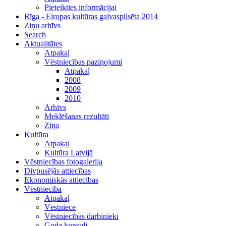
Pieteikties informācijai
Rīga - Eiropas kultūras galvaspilsēta 2014
Ziņu arhīvs
Search
Aktualitātes
Atpakaļ
Vēstniecības paziņojumi
Atpakaļ
2008
2009
2010
Arhīvs
Meklēšanas rezultāti
Ziņa
Kultūra
Atpakaļ
Kultūra Latvijā
Vēstniecības fotogalerija
Divpusējās attiecības
Ekonomiskās attiecības
Vēstniecība
Atpakaļ
Vēstniece
Vēstniecības darbinieki
Goda konsuli