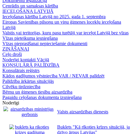
Dokumentu legalizācija
Cenrādis un samaksas kārtība
IECEĻOŠANA LATVIJĀ
Ieceļošanas kārtība Latvijā no 2025. gada 1. septembra
Eiropas Savienības pilsoņu un viņu ģimenes locekļu ieceļošana
Latvijā
Valstis vai teritorijas, kuru pasu turētāji var ieceļot Latvijā bez vīzas
Vīzas pieteikuma iesniegšana
Vīzas pieprasīšanai nepieciešamie dokumenti
ZINĀŠANAI
Ceļo droši
Noderīgi kontakti Vācijā
KONSULĀRĀ PALĪDZĪBA
Konsulārais reģistrs
Kādos gadījumos vēstniecība VAR / NEVAR palīdzēt
Palīdzība ārkārtas situācijās
Cilvēku tirdzniecība
Bērnu un ģimenes tiesību aizsardzība
Pagaidu ceļošanas dokumenta izsniegšana
Noderīgi
Valsts aizsardzības dienests
Buklets "Kā rīkoties krīzes situācijā, ja
dzīvo ārpus Latvijas"