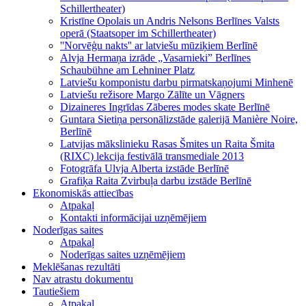
Schillertheater)
Kristīne Opolais un Andris Nelsons Berlīnes Valsts
operā (Staatsoper im Schillertheater)
''Norvēģu nakts'' ar latviešu mūziķiem Berlīnē
Alvja Hermaņa izrāde „Vasarnieki” Berlīnes
Schaubühne am Lehniner Platz
Latviešu komponistu darbu pirmatskaņojumi Minhenē
Latviešu režisore Margo Zālīte un Vāgners
Dizaineres Ingrīdas Zāberes modes skate Berlīnē
Guntara Sietiņa personālizstāde galerijā Manière Noire,
Berlīnē
Latvijas mākslinieku Rasas Šmites un Raita Šmita
(RIXC) lekcija festivālā transmediale 2013
Fotogrāfa Ulvja Alberta izstāde Berlīnē
Grafiķa Raita Zvirbuļa darbu izstāde Berlīnē
Ekonomiskās attiecības
Atpakaļ
Kontakti informācijai uzņēmējiem
Noderīgas saites
Atpakaļ
Noderīgas saites uzņēmējiem
Meklēšanas rezultāti
Nav atrastu dokumentu
Tautiešiem
Atpakaļ