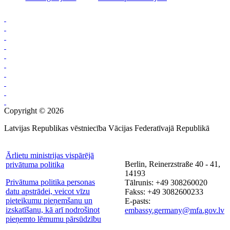
Copyright © 2026
Latvijas Republikas vēstniecība Vācijas Federatīvajā Republikā
Ārlietu ministrijas vispārējā
Berlin, Reinerzstraße 40 - 41,
privātuma politika
14193
Privātuma politika personas
Tālrunis: +49 308260020
datu apstrādei, veicot vīzu
Fakss: +49 3082600233
pieteikumu pieņemšanu un
E-pasts:
izskatīšanu, kā arī nodrošinot
embassy.germany@mfa.gov.lv
pieņemto lēmumu pārsūdzību