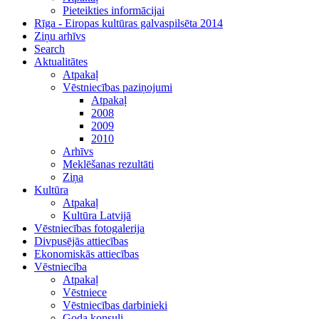
Pieteikties informācijai
Rīga - Eiropas kultūras galvaspilsēta 2014
Ziņu arhīvs
Search
Aktualitātes
Atpakaļ
Vēstniecības paziņojumi
Atpakaļ
2008
2009
2010
Arhīvs
Meklēšanas rezultāti
Ziņa
Kultūra
Atpakaļ
Kultūra Latvijā
Vēstniecības fotogalerija
Divpusējās attiecības
Ekonomiskās attiecības
Vēstniecība
Atpakaļ
Vēstniece
Vēstniecības darbinieki
Goda konsuli