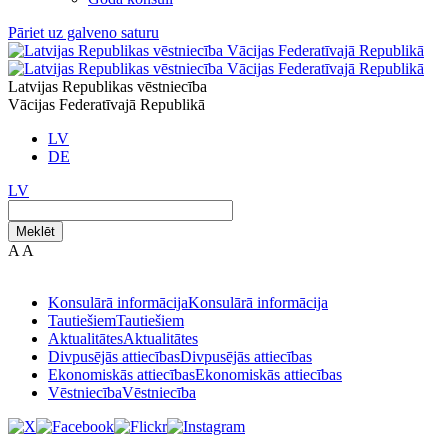
Pāriet uz galveno saturu
Latvijas Republikas vēstniecība
Vācijas Federatīvajā Republikā
LV
DE
LV
Meklēt
A
A
Konsulārā informācija
Konsulārā informācija
Tautiešiem
Tautiešiem
Aktualitātes
Aktualitātes
Divpusējās attiecības
Divpusējās attiecības
Ekonomiskās attiecības
Ekonomiskās attiecības
Vēstniecība
Vēstniecība