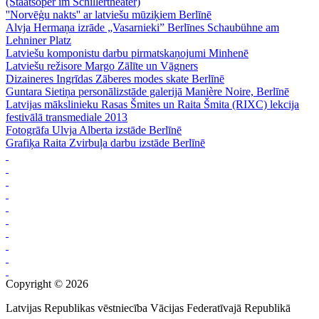
(Staatsoper im Schillertheater)
''Norvēģu nakts'' ar latviešu mūziķiem Berlīnē
Alvja Hermaņa izrāde „Vasarnieki” Berlīnes Schaubühne am
Lehniner Platz
Latviešu komponistu darbu pirmatskaņojumi Minhenē
Latviešu režisore Margo Zālīte un Vāgners
Dizaineres Ingrīdas Zāberes modes skate Berlīnē
Guntara Sietiņa personālizstāde galerijā Manière Noire, Berlīnē
Latvijas mākslinieku Rasas Šmites un Raita Šmita (RIXC) lekcija
festivālā transmediale 2013
Fotogrāfa Ulvja Alberta izstāde Berlīnē
Grafiķa Raita Zvirbuļa darbu izstāde Berlīnē
Copyright © 2026
Latvijas Republikas vēstniecība Vācijas Federatīvajā Republikā