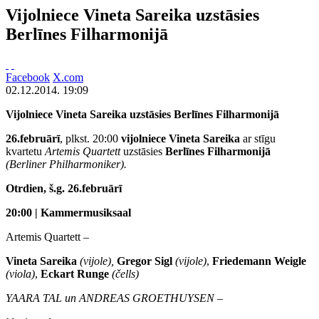
Vijolniece Vineta Sareika uzstāsies
Berlīnes Filharmonijā
Facebook
X.com
02.12.2014. 19:09
Vijolniece Vineta Sareika
uzstāsies
Berlīnes Filharmonijā
26.februārī
, plkst. 20:00
vijolniece Vineta Sareika
ar stīgu
kvartetu
Artemis Quartett
uzstāsies
Berlīnes Filharmonijā
(Berliner Philharmoniker).
Otrdien, š.g. 26.februārī
20:00 | Kammermusiksaal
Artemis Quartett –
Vineta Sareika
(vijole)
,
Gregor Sigl
(vijole)
,
Friedemann Weigle
(viola)
,
Eckart Runge
(čells)
YAARA TAL un ANDREAS GROETHUYSEN –