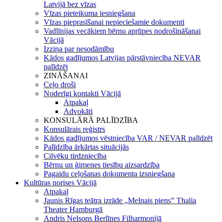
Latvijā bez vīzas
Vīzas pieteikuma iesniegšana
Vīzas pieprasīšanai nepieciešamie dokumenti
Vadlīnijas vecākiem bērnu aprūpes nodrošināšanai
Vācijā
Izziņa par nesodāmību
Kādos gadījumos Latvijas pārstāvniecība NEVAR
palīdzēt
ZINĀŠANAI
Ceļo droši
Noderīgi kontakti Vācijā
Atpakaļ
Advokāti
KONSULĀRĀ PALĪDZĪBA
Konsulārais reģistrs
Kādos gadījumos vēstniecība VAR / NEVAR palīdzēt
Palīdzība ārkārtas situācijās
Cilvēku tirdzniecība
Bērnu un ģimenes tiesību aizsardzība
Pagaidu ceļošanas dokumenta izsniegšana
Kultūras norises Vācijā
Atpakaļ
Jaunis Rīgas teātra izrāde „Melnais piens” Thalia
Theater Hamburgā
Andris Nelsons Berlīnes Filharmonijā