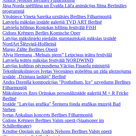
Andris Nelsons Berlīnes Filharmonijā
Jāņa Norda spēlfilma un Ēvalda Lāča animācijas filma Berlināles
programmā
Vijolniece Vineta Sareika uzstāsies Berlīnes Filharmonijā
Latviešu mākslas izstāde galerijā TVD ART Berlīnē
Latviešu īsfilmas Rostokas īsfilmu festivālā FiSH
Gidons Krēmers Berlīes Komische Oper
Latvijas mākslinieki piedalās starptautiskajā mākslas izstādē
NordArt Šlēzvigā-Holšteinā
Margo Zālīte Berlīnes Operā
Alvja Hermaņa „Melnais piens” Leipcigas teātra festivālā
Latviešu teātris mākslas festivālā NORDWIND
Latvijas kultūras pēcpusdiena Vācijas Finanšu ministrijā
Tekstilmākslinieces Ivetas Vecenānes gobelēnu un zīda gleznojumu
izstāde „Dzintara lasītāji” Berlīnē
Andra Dzenīša kompozīcijas "Postludium. Ice" uzvedums Berlīnes
Filharmonijā
Mākslinieces Ilzes Orinskas personālizstāde galerijā M + R Fricke
Berlīnē
Izstāde "Latvijas grafika" Šreinera fonda grafikas muzejā Bad
Steben
Ivetas Apkalnas koncerts Berlīnes Filharmonijā
Gidons Krēmers Berlīnes Valsts operā (Staatsoper im
Schillertheater)
Kristīne Opolais un Andris Nelsons Berlīnes Valsts operā