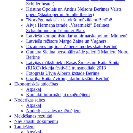
Schillertheater)
Kristīne Opolais un Andris Nelsons Berlīnes Valsts
operā (Staatsoper im Schillertheater)
''Norvēģu nakts'' ar latviešu mūziķiem Berlīnē
Alvja Hermaņa izrāde „Vasarnieki” Berlīnes
Schaubühne am Lehniner Platz
Latviešu komponistu darbu pirmatskaņojumi Minhenē
Latviešu režisore Margo Zālīte un Vāgners
Dizaineres Ingrīdas Zāberes modes skate Berlīnē
Guntara Sietiņa personālizstāde galerijā Manière Noire,
Berlīnē
Latvijas mākslinieku Rasas Šmites un Raita Šmita
(RIXC) lekcija festivālā transmediale 2013
Fotogrāfa Ulvja Alberta izstāde Berlīnē
Grafiķa Raita Zvirbuļa darbu izstāde Berlīnē
Ekonomiskās attiecības
Atpakaļ
Kontakti informācijai uzņēmējiem
Noderīgas saites
Atpakaļ
Noderīgas saites uzņēmējiem
Meklēšanas rezultāti
Nav atrastu dokumentu
Tautiešiem
Atpakaļ