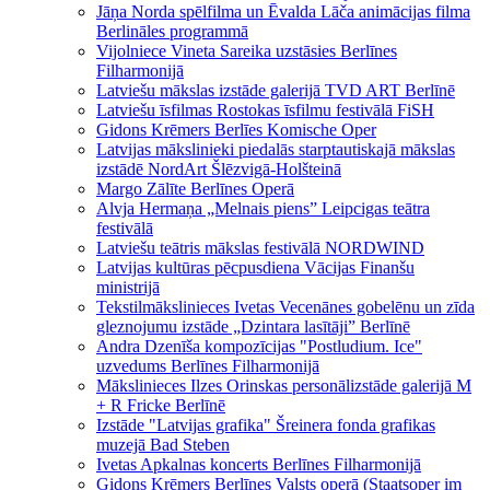
Jāņa Norda spēlfilma un Ēvalda Lāča animācijas filma
Berlināles programmā
Vijolniece Vineta Sareika uzstāsies Berlīnes
Filharmonijā
Latviešu mākslas izstāde galerijā TVD ART Berlīnē
Latviešu īsfilmas Rostokas īsfilmu festivālā FiSH
Gidons Krēmers Berlīes Komische Oper
Latvijas mākslinieki piedalās starptautiskajā mākslas
izstādē NordArt Šlēzvigā-Holšteinā
Margo Zālīte Berlīnes Operā
Alvja Hermaņa „Melnais piens” Leipcigas teātra
festivālā
Latviešu teātris mākslas festivālā NORDWIND
Latvijas kultūras pēcpusdiena Vācijas Finanšu
ministrijā
Tekstilmākslinieces Ivetas Vecenānes gobelēnu un zīda
gleznojumu izstāde „Dzintara lasītāji” Berlīnē
Andra Dzenīša kompozīcijas "Postludium. Ice"
uzvedums Berlīnes Filharmonijā
Mākslinieces Ilzes Orinskas personālizstāde galerijā M
+ R Fricke Berlīnē
Izstāde "Latvijas grafika" Šreinera fonda grafikas
muzejā Bad Steben
Ivetas Apkalnas koncerts Berlīnes Filharmonijā
Gidons Krēmers Berlīnes Valsts operā (Staatsoper im