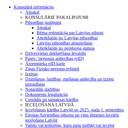
Konsulārā informācija
Atpakaļ
KONSULĀRIE PAKALPOJUMI
Pilsonības jautājumi
Atpakaļ
Bērna reģistrācija par Latvijas pilsoni
Atteikšanās no Latvijas pilsonības
Latvijas pilsonības atjaunošana
Atteikšanās no nepilsoņa statusa
Dzīvesvietas deklarēšana ārvalstīs
Pases / personas apliecības (eID)
Ārzemnieka eID karte
Ziņas Fizisko personu reģistrā
Izziņas
Dzimšanas, laulības, miršanas apliecību un izziņu
izprasīšana
Notariālās darbības
Dokumentu legalizācija
Cenrādis un samaksas kārtība
IECEĻOŠANA LATVIJĀ
Ieceļošanas kārtība Latvijā no 2025. gada 1. septembra
Eiropas Savienības pilsoņu un viņu ģimenes locekļu
ieceļošana Latvijā
Valstis vai teritorijas, kuru pasu turētāji var ieceļot