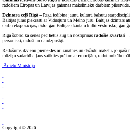
radošiem Eiropas un Latvijas gaismas mākslinieku darbiem pilsētvidē.
Dzintara ceļš Rīgā
– Rīga iedibina jaunu kultūrā balstītu starpdiscip
Baltijas jūras piekrasti ar Vidusjūru un Melno jūru. Baltijas dzintar
darbu ekspozīcijas, rādot gan Baltijas dzintara kultūrvēsturisko, gan ģ
Rīgā šobrīd kā sēnes pēc lietus aug un nostiprinās
radošie kvartāli
– 
personiski, radoši un daudzpusīgi.
Radošums ikvienu piemeklēs arī zinātnes un dažādu mākslu, jo īpaši 
mūziķu sadarbība ļaus satikties prātam ar emocijām, radot unikālu mā
Ārlietu Ministrija
Copyright © 2026