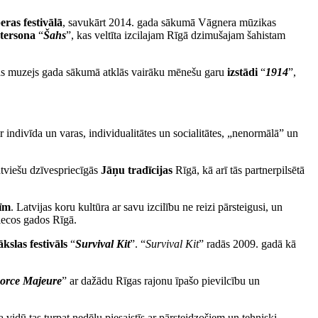
ras festivālā
, savukārt 2014. gada sākumā Vāgnera mūzikas
tersona
“
Šahs
”, kas veltīta izcilajam Rīgā dzimušajam šahistam
as muzejs gada sākumā atklās vairāku mēnešu garu
izstādi
“
1914
”,
ir indivīda un varas, individualitātes un socialitātes, „nenormālā” un
atviešu dzīvespriecīgās
Jāņu tradīcijas
Rīgā, kā arī tās partnerpilsētā
tīm
. Latvijas koru kultūra ar savu izcilību ne reizi pārsteigusi, un
iecos gados Rīgā.
slas festivāls
“
Survival Kit
”. “
Survival Kit
” radās 2009. gadā kā
orce
Majeure
” ar dažādu Rīgas rajonu īpašo pievilcību un
 vidū tas turpat nedēļu piesaistīs ar pārsteidzošiem un tehniski