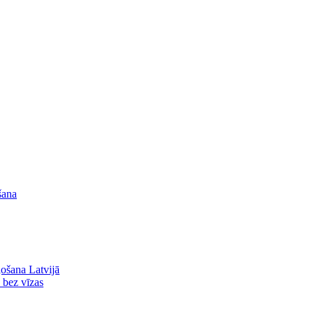
šana
ļošana Latvijā
ā bez vīzas