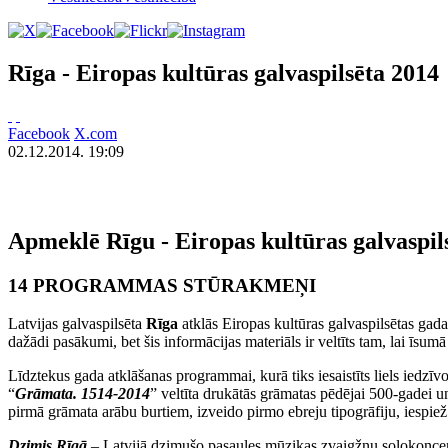
Rīga - Eiropas kultūras galvaspilsēta 2014
Facebook
X.com
02.12.2014. 19:09
Apmeklē Rīgu - Eiropas kultūras galvaspil
14 PROGRAMMAS STŪRAKMEŅI
Latvijas galvaspilsēta
Rīga
atklās Eiropas kultūras galvaspilsētas g
dažādi pasākumi, bet šis informācijas materiāls ir veltīts tam, lai īsu
Līdztekus gada atklāšanas programmai, kurā tiks iesaistīts liels iedzīv
“
Grāmata. 1514-2014
” veltīta drukātās grāmatas pēdējai 500-gadei u
pirmā grāmata arābu burtiem, izveido pirmo ebreju tipogrāfiju, iespie
Dzimis Rīgā
– Latvijā dzimušo pasaules mūzikas zvaigžņu solokoncert