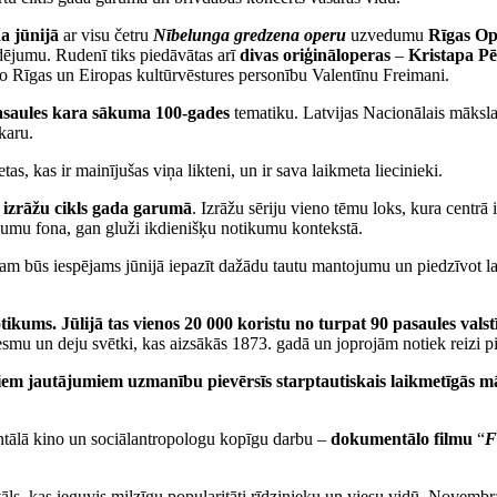
a jūnijā
ar visu četru
Nībelunga gredzena operu
uzvedumu
Rīgas Ope
dējumu. Rudenī tiks piedāvātas arī
divas oriģināloperas
–
Kristapa Pē
cilo Rīgas un Eiropas kultūrvēstures personību Valentīnu Freimani.
asaules kara sākuma 100-gades
tematiku. Latvijas Nacionālais māksl
karu.
etas, kas ir mainījušas viņa likteni, un ir sava laikmeta liecinieki.
 izrāžu cikls gada garumā
. Izrāžu sēriju vieno tēmu loks, kura centrā 
ikumu fona, gan gluži ikdienišķu notikumu kontekstā.
am būs iespējams jūnijā iepazīt dažādu tautu mantojumu un piedzīvot l
tikums. Jūlijā tas vienos 20 000 koristu no turpat 90 pasaules vals
esmu un deju svētki, kas aizsākās 1873. gadā un joprojām notiek reizi p
m jautājumiem uzmanību pievērsīs starptautiskais laikmetīgās māk
entālā kino un sociālantropologu kopīgu darbu –
dokumentālo filmu
“
F
vāls, kas ieguvis milzīgu popularitāti rīdzinieku un viesu vidū. Novembra