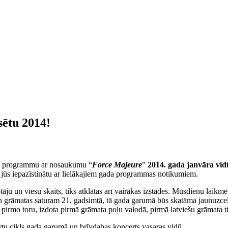
sētu 2014!
ada programmu ar nosaukumu “
Force Majeure
”
2014. gada janvāra vid
mā jūs iepazīstinātu ar lielākajiem gada programmas notikumiem.
otāju un viesu skaits, tiks atklātas arī vairākas izstādes. Mūsdienu lai
n grāmatas saturam 21. gadsimtā, tā gada garumā būs skatāma jaunuzcelta
ž pirmo toru, izdota pirmā grāmata poļu valodā, pirmā latviešu grāmata 
u cikls gada garumā un brīvdabas koncerts vasaras vidū.