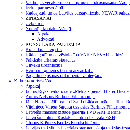
Vadlīnijas vecākiem bērnu aprūpes nodrošināšanai Vācij
Izziņa par nesodāmību
Kādos gadījumos Latvijas pārstāvniecība NEVAR palīdz
ZINĀŠANAI
Ceļo droši
Noderīgi kontakti Vācijā
Atpakaļ
Advokāti
KONSULĀRĀ PALĪDZĪBA
Konsulārais reģistrs
Kādos gadījumos vēstniecība VAR / NEVAR palīdzēt
Palīdzība ārkārtas situācijās
Cilvēku tirdzniecība
Bērnu un ģimenes tiesību aizsardzība
Pagaidu ceļošanas dokumenta izsniegšana
Kultūras norises Vācijā
Atpakaļ
Jaunis Rīgas teātra izrāde „Melnais piens” Thalia Theat
Andris Nelsons Berlīnes Filharmonijā
Jāņa Norda spēlfilma un Ēvalda Lāča animācijas filma B
Vijolniece Vineta Sareika uzstāsies Berlīnes Filharmonijā
Latviešu mākslas izstāde galerijā TVD ART Berlīnē
Latviešu īsfilmas Rostokas īsfilmu festivālā FiSH
Gidons Krēmers Berlīes Komische Oper
Latvijas mākslinieki piedalās starptautiskajā mākslas iz