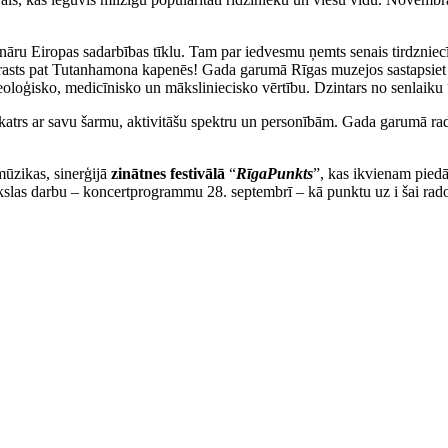
lināru Eiropas sadarbības tīklu. Tam par iedvesmu ņemts senais tirdzniec
s atrasts pat Tutanhamona kapenēs! Gada garumā Rīgas muzejos sastapsiet
eoloģisko, medicīnisko un māksliniecisko vērtību. Dzintars no senlaiku “
katrs ar savu šarmu, aktivitāšu spektru un personībām. Gada garumā rad
mūzikas, sinerģijā
zinātnes festivālā
“
RīgaPunkts
”, kas ikvienam piedā
kslas darbu – koncertprogrammu 28. septembrī – kā punktu uz i šai rado