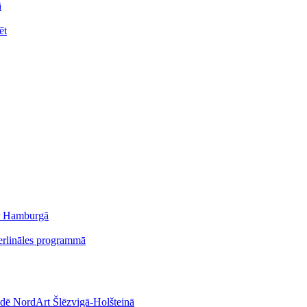
ā
ēt
er Hamburgā
erlināles programmā
stādē NordArt Šlēzvigā-Holšteinā