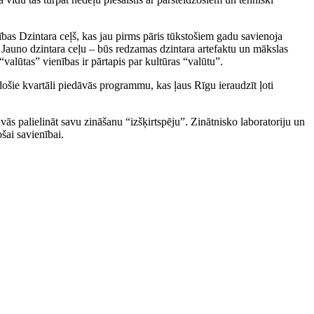
ības Dzintara ceļš, kas jau pirms pāris tūkstošiem gadu savienoja
 Jauno dzintara ceļu – būs redzamas dzintara artefaktu un mākslas
valūtas” vienības ir pārtapis par kultūras “valūtu”.
ošie kvartāli piedāvās programmu, kas ļaus Rīgu ieraudzīt ļoti
vās palielināt savu zināšanu “izšķirtspēju”. Zinātnisko laboratoriju un
šai savienībai.