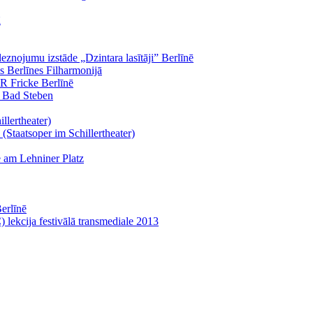
ā
eznojumu izstāde „Dzintara lasītāji” Berlīnē
 Berlīnes Filharmonijā
 R Fricke Berlīnē
ā Bad Steben
llertheater)
(Staatsoper im Schillertheater)
 am Lehniner Platz
Berlīnē
 lekcija festivālā transmediale 2013