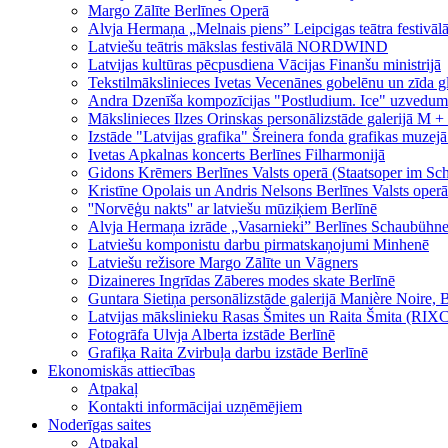
Margo Zālīte Berlīnes Operā
Alvja Hermaņa „Melnais piens” Leipcigas teātra festivāl
Latviešu teātris mākslas festivālā NORDWIND
Latvijas kultūras pēcpusdiena Vācijas Finanšu ministrijā
Tekstilmākslinieces Ivetas Vecenānes gobelēnu un zīda gl
Andra Dzenīša kompozīcijas "Postludium. Ice" uzvedums
Mākslinieces Ilzes Orinskas personālizstāde galerijā M +
Izstāde "Latvijas grafika" Šreinera fonda grafikas muzej
Ivetas Apkalnas koncerts Berlīnes Filharmonijā
Gidons Krēmers Berlīnes Valsts operā (Staatsoper im Schi
Kristīne Opolais un Andris Nelsons Berlīnes Valsts operā 
''Norvēģu nakts'' ar latviešu mūziķiem Berlīnē
Alvja Hermaņa izrāde „Vasarnieki” Berlīnes Schaubühne
Latviešu komponistu darbu pirmatskaņojumi Minhenē
Latviešu režisore Margo Zālīte un Vāgners
Dizaineres Ingrīdas Zāberes modes skate Berlīnē
Guntara Sietiņa personālizstāde galerijā Manière Noire, 
Latvijas mākslinieku Rasas Šmites un Raita Šmita (RIXC)
Fotogrāfa Ulvja Alberta izstāde Berlīnē
Grafiķa Raita Zvirbuļa darbu izstāde Berlīnē
Ekonomiskās attiecības
Atpakaļ
Kontakti informācijai uzņēmējiem
Noderīgas saites
Atpakaļ