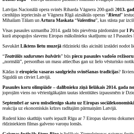
Latvijas Nacionālā opera svinēs Riharda Vāgnera 200-gadi 2
013. gad
cienītājus iepriecinās ar Vāgnera Rīgā aizsāktās operas “
Rienzi
” iestu
Mihailam Tālam un
Artura Maskata
“
Valentīna
”, kas stāsta par iz
Visas pasaules uzmanība 2014. gadā būs pievērsta pārdomām par
I P
kurā atspoguļos slavenu Eiropas mākslinieku skatījumu uz I Pasaules 
Savukārt
Liktens lietu muzejā
rīdzinieki tiks aicināti izstādei nodot li
“
Teatrālās sadursmes bulvāris
” būs
piecu pasaules vadošo režisoru
„normālā”, personības un masu attiecības gan uz lielo vēsturisko not
Kādas ir
eiropiešu vasaras saulgriežu svinēšanas tradīcijas
? Ikvien
Siguldā un citviet Latvijā.
Pasaules koru olimpiāde – dalībnieku ziņā lielākais 2014. gada no
joprojām viens no vērienīgākajām tautas identitātes izpausmēm ir Dzi
Septembrī ar savu mūsdienīgo skatu uz Eiropas sociālekonomiskie
reakcija uz ekonomiskās krīzes radītajām pārmaiņām Latvijā.
Rudenī kino skatītājs varēs iepazīt Rīgu ar 7 Eiropas slavenu dokum
rīdziniekiem filmas galveno varoņu lomās.
Gaismas festivāls
Staro Rīga
ir lielākais Ziemeļeiropas gaismas festi