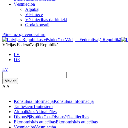
Vēstniecība
Atpakaļ
Vēstniece
Vēstniecības darbinieki
Goda konsuli
Pāriet uz galveno saturu
Vācijas Federatīvajā Republikā
LV
DE
LV
Meklēt
A
A
Konsulārā informācija
Konsulārā informācija
Tautiešiem
Tautiešiem
Aktualitātes
Aktualitātes
Divpusējās attiecības
Divpusējās attiecības
Ekonomiskās attiecības
Ekonomiskās attiecības
Vēstniecība
Vēstniecība