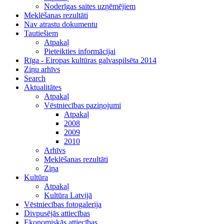
Noderīgas saites uzņēmējiem
Meklēšanas rezultāti
Nav atrastu dokumentu
Tautiešiem
Atpakaļ
Pieteikties informācijai
Rīga - Eiropas kultūras galvaspilsēta 2014
Ziņu arhīvs
Search
Aktualitātes
Atpakaļ
Vēstniecības paziņojumi
Atpakaļ
2008
2009
2010
Arhīvs
Meklēšanas rezultāti
Ziņa
Kultūra
Atpakaļ
Kultūra Latvijā
Vēstniecības fotogalerija
Divpusējās attiecības
Ekonomiskās attiecības