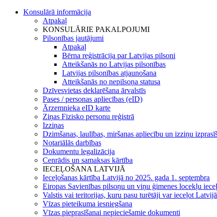
Konsulārā informācija
Atpakaļ
KONSULĀRIE PAKALPOJUMI
Pilsonības jautājumi
Atpakaļ
Bērna reģistrācija par Latvijas pilsoni
Atteikšanās no Latvijas pilsonības
Latvijas pilsonības atjaunošana
Atteikšanās no nepilsoņa statusa
Dzīvesvietas deklarēšana ārvalstīs
Pases / personas apliecības (eID)
Ārzemnieka eID karte
Ziņas Fizisko personu reģistrā
Izziņas
Dzimšanas, laulības, miršanas apliecību un izziņu izprasī
Notariālās darbības
Dokumentu legalizācija
Cenrādis un samaksas kārtība
IECEĻOŠANA LATVIJĀ
Ieceļošanas kārtība Latvijā no 2025. gada 1. septembra
Eiropas Savienības pilsoņu un viņu ģimenes locekļu iece
Valstis vai teritorijas, kuru pasu turētāji var ieceļot Latvij
Vīzas pieteikuma iesniegšana
Vīzas pieprasīšanai nepieciešamie dokumenti