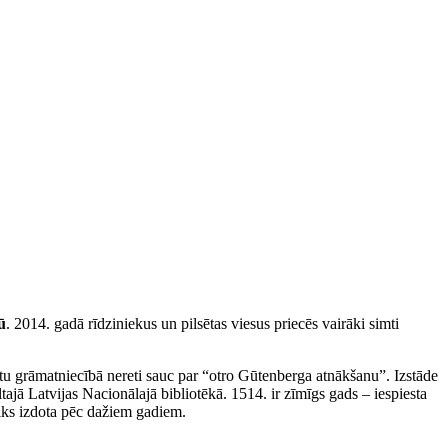
ū
. 2014. gadā rīdziniekus un pilsētas viesus priecēs vairāki simti
kmetu grāmatniecībā nereti sauc par “otro Gūtenberga atnākšanu”. Izstāde
jā Latvijas Nacionālajā bibliotēkā. 1514. ir zīmīgs gads – iespiesta
tiks izdota pēc dažiem gadiem.