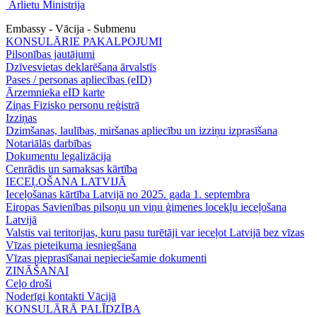
Ārlietu Ministrija
Embassy - Vācija - Submenu
KONSULĀRIE PAKALPOJUMI
Pilsonības jautājumi
Dzīvesvietas deklarēšana ārvalstīs
Pases / personas apliecības (eID)
Ārzemnieka eID karte
Ziņas Fizisko personu reģistrā
Izziņas
Dzimšanas, laulības, miršanas apliecību un izziņu izprasīšana
Notariālās darbības
Dokumentu legalizācija
Cenrādis un samaksas kārtība
IECEĻOŠANA LATVIJĀ
Ieceļošanas kārtība Latvijā no 2025. gada 1. septembra
Eiropas Savienības pilsoņu un viņu ģimenes locekļu ieceļošana
Latvijā
Valstis vai teritorijas, kuru pasu turētāji var ieceļot Latvijā bez vīzas
Vīzas pieteikuma iesniegšana
Vīzas pieprasīšanai nepieciešamie dokumenti
ZINĀŠANAI
Ceļo droši
Noderīgi kontakti Vācijā
KONSULĀRĀ PALĪDZĪBA