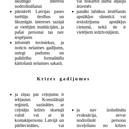
likumīgo interešu
vai nokārtot darba atļauju
nodrošināšanai
ārzemēs
pārstāvēt Latvijas pases
panākt labākus ārstēšanās
turētāju tiesības un
apstākļus slimnīcā vai
likumīgās intereses saziņā
ieslodzījuma apstākļus
ar vietējām institūcijām, ja
cietumā, nekā tie ir
pašai personai tas nav
vietējiem iedzīvotājiem.
iespējams
informēt tuviniekus, ja
noticis nelaimes gadījums,
sniegt padomu un
palīdzību formalitāšu
kārtošanā nelaimes sakarā.
K r ī z e s g a d ī j u m o s
ja ziņas par ceļojumu ir
iekļautas Konsulārajā
reģistrā, sazināties ar
ceļotāju krīzes skartajā
ja nav izsludināta
valstī vai ar tā
evakuācija, nevar
kontaktpersonu Latvijā un
nodrošināt personu
pārliecināties, vai
izceļošanu no krīzes