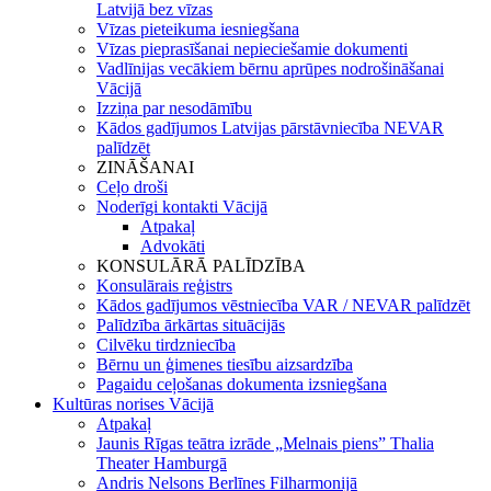
Latvijā bez vīzas
Vīzas pieteikuma iesniegšana
Vīzas pieprasīšanai nepieciešamie dokumenti
Vadlīnijas vecākiem bērnu aprūpes nodrošināšanai
Vācijā
Izziņa par nesodāmību
Kādos gadījumos Latvijas pārstāvniecība NEVAR
palīdzēt
ZINĀŠANAI
Ceļo droši
Noderīgi kontakti Vācijā
Atpakaļ
Advokāti
KONSULĀRĀ PALĪDZĪBA
Konsulārais reģistrs
Kādos gadījumos vēstniecība VAR / NEVAR palīdzēt
Palīdzība ārkārtas situācijās
Cilvēku tirdzniecība
Bērnu un ģimenes tiesību aizsardzība
Pagaidu ceļošanas dokumenta izsniegšana
Kultūras norises Vācijā
Atpakaļ
Jaunis Rīgas teātra izrāde „Melnais piens” Thalia
Theater Hamburgā
Andris Nelsons Berlīnes Filharmonijā