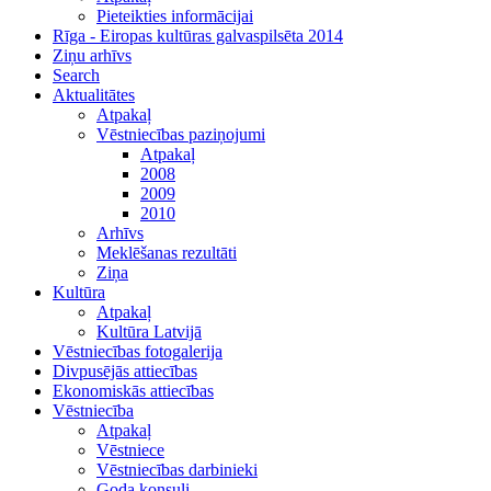
Pieteikties informācijai
Rīga - Eiropas kultūras galvaspilsēta 2014
Ziņu arhīvs
Search
Aktualitātes
Atpakaļ
Vēstniecības paziņojumi
Atpakaļ
2008
2009
2010
Arhīvs
Meklēšanas rezultāti
Ziņa
Kultūra
Atpakaļ
Kultūra Latvijā
Vēstniecības fotogalerija
Divpusējās attiecības
Ekonomiskās attiecības
Vēstniecība
Atpakaļ
Vēstniece
Vēstniecības darbinieki
Goda konsuli