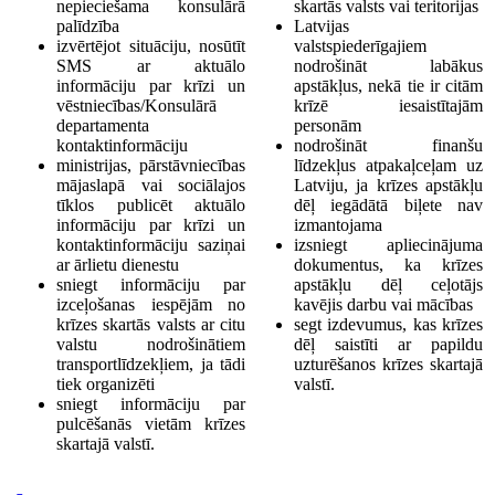
nepieciešama konsulārā
skartās valsts vai teritorijas
palīdzība
Latvijas
izvērtējot situāciju, nosūtīt
valstspiederīgajiem
SMS ar aktuālo
nodrošināt labākus
informāciju par krīzi un
apstākļus, nekā tie ir citām
vēstniecības/Konsulārā
krīzē iesaistītajām
departamenta
personām
kontaktinformāciju
nodrošināt finanšu
ministrijas, pārstāvniecības
līdzekļus atpakaļceļam uz
mājaslapā vai sociālajos
Latviju, ja krīzes apstākļu
tīklos publicēt aktuālo
dēļ iegādātā biļete nav
informāciju par krīzi un
izmantojama
kontaktinformāciju saziņai
izsniegt apliecinājuma
ar ārlietu dienestu
dokumentus, ka krīzes
sniegt informāciju par
apstākļu dēļ ceļotājs
izceļošanas iespējām no
kavējis darbu vai mācības
krīzes skartās valsts ar citu
segt izdevumus, kas krīzes
valstu nodrošinātiem
dēļ saistīti ar papildu
transportlīdzekļiem, ja tādi
uzturēšanos krīzes skartajā
tiek organizēti
valstī.
sniegt informāciju par
pulcēšanās vietām krīzes
skartajā valstī.