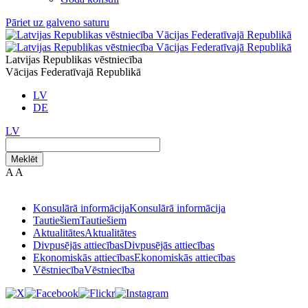
Pāriet uz galveno saturu
Latvijas Republikas vēstniecība
Vācijas Federatīvajā Republikā
LV
DE
LV
Meklēt
A
A
Konsulārā informācija
Konsulārā informācija
Tautiešiem
Tautiešiem
Aktualitātes
Aktualitātes
Divpusējās attiecības
Divpusējās attiecības
Ekonomiskās attiecības
Ekonomiskās attiecības
Vēstniecība
Vēstniecība