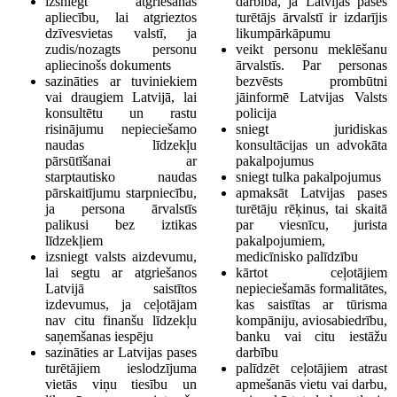
izsniegt atgriešanās
darbībā, ja Latvijas pases
apliecību, lai atgrieztos
turētājs ārvalstī ir izdarījis
dzīvesvietas valstī, ja
likumpārkāpumu
zudis/nozagts personu
veikt personu meklēšanu
apliecinošs dokuments
ārvalstīs. Par personas
sazināties ar tuviniekiem
bezvēsts prombūtni
vai draugiem Latvijā, lai
jāinformē Latvijas Valsts
konsultētu un rastu
policija
risinājumu nepieciešamo
sniegt juridiskas
naudas līdzekļu
konsultācijas un advokāta
pārsūtīšanai ar
pakalpojumus
starptautisko naudas
sniegt tulka pakalpojumus
pārskaitījumu starpniecību,
apmaksāt Latvijas pases
ja persona ārvalstīs
turētāju rēķinus, tai skaitā
palikusi bez iztikas
par viesnīcu, jurista
līdzekļiem
pakalpojumiem,
izsniegt valsts aizdevumu,
medicīnisko palīdzību
lai segtu ar atgriešanos
kārtot ceļotājiem
Latvijā saistītos
nepieciešamās formalitātes,
izdevumus, ja ceļotājam
kas saistītas ar tūrisma
nav citu finanšu līdzekļu
kompāniju, aviosabiedrību,
saņemšanas iespēju
banku vai citu iestāžu
sazināties ar Latvijas pases
darbību
turētājiem ieslodzījuma
palīdzēt ceļotājiem atrast
vietās viņu tiesību un
apmešanās vietu vai darbu,