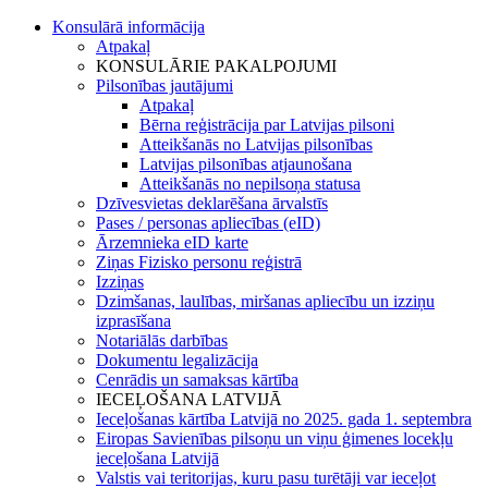
Konsulārā informācija
Atpakaļ
KONSULĀRIE PAKALPOJUMI
Pilsonības jautājumi
Atpakaļ
Bērna reģistrācija par Latvijas pilsoni
Atteikšanās no Latvijas pilsonības
Latvijas pilsonības atjaunošana
Atteikšanās no nepilsoņa statusa
Dzīvesvietas deklarēšana ārvalstīs
Pases / personas apliecības (eID)
Ārzemnieka eID karte
Ziņas Fizisko personu reģistrā
Izziņas
Dzimšanas, laulības, miršanas apliecību un izziņu
izprasīšana
Notariālās darbības
Dokumentu legalizācija
Cenrādis un samaksas kārtība
IECEĻOŠANA LATVIJĀ
Ieceļošanas kārtība Latvijā no 2025. gada 1. septembra
Eiropas Savienības pilsoņu un viņu ģimenes locekļu
ieceļošana Latvijā
Valstis vai teritorijas, kuru pasu turētāji var ieceļot