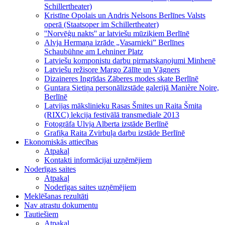
Schillertheater)
Kristīne Opolais un Andris Nelsons Berlīnes Valsts
operā (Staatsoper im Schillertheater)
''Norvēģu nakts'' ar latviešu mūziķiem Berlīnē
Alvja Hermaņa izrāde „Vasarnieki” Berlīnes
Schaubühne am Lehniner Platz
Latviešu komponistu darbu pirmatskaņojumi Minhenē
Latviešu režisore Margo Zālīte un Vāgners
Dizaineres Ingrīdas Zāberes modes skate Berlīnē
Guntara Sietiņa personālizstāde galerijā Manière Noire,
Berlīnē
Latvijas mākslinieku Rasas Šmites un Raita Šmita
(RIXC) lekcija festivālā transmediale 2013
Fotogrāfa Ulvja Alberta izstāde Berlīnē
Grafiķa Raita Zvirbuļa darbu izstāde Berlīnē
Ekonomiskās attiecības
Atpakaļ
Kontakti informācijai uzņēmējiem
Noderīgas saites
Atpakaļ
Noderīgas saites uzņēmējiem
Meklēšanas rezultāti
Nav atrastu dokumentu
Tautiešiem
Atpakaļ