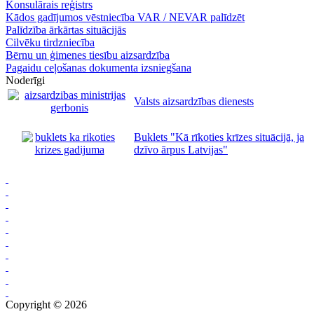
Konsulārais reģistrs
Kādos gadījumos vēstniecība VAR / NEVAR palīdzēt
Palīdzība ārkārtas situācijās
Cilvēku tirdzniecība
Bērnu un ģimenes tiesību aizsardzība
Pagaidu ceļošanas dokumenta izsniegšana
Noderīgi
Valsts aizsardzības dienests
Buklets "Kā rīkoties krīzes situācijā, ja
dzīvo ārpus Latvijas"
Copyright © 2026