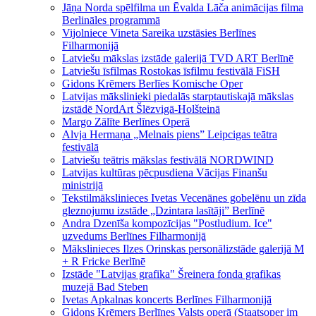
Jāņa Norda spēlfilma un Ēvalda Lāča animācijas filma
Berlināles programmā
Vijolniece Vineta Sareika uzstāsies Berlīnes
Filharmonijā
Latviešu mākslas izstāde galerijā TVD ART Berlīnē
Latviešu īsfilmas Rostokas īsfilmu festivālā FiSH
Gidons Krēmers Berlīes Komische Oper
Latvijas mākslinieki piedalās starptautiskajā mākslas
izstādē NordArt Šlēzvigā-Holšteinā
Margo Zālīte Berlīnes Operā
Alvja Hermaņa „Melnais piens” Leipcigas teātra
festivālā
Latviešu teātris mākslas festivālā NORDWIND
Latvijas kultūras pēcpusdiena Vācijas Finanšu
ministrijā
Tekstilmākslinieces Ivetas Vecenānes gobelēnu un zīda
gleznojumu izstāde „Dzintara lasītāji” Berlīnē
Andra Dzenīša kompozīcijas "Postludium. Ice"
uzvedums Berlīnes Filharmonijā
Mākslinieces Ilzes Orinskas personālizstāde galerijā M
+ R Fricke Berlīnē
Izstāde "Latvijas grafika" Šreinera fonda grafikas
muzejā Bad Steben
Ivetas Apkalnas koncerts Berlīnes Filharmonijā
Gidons Krēmers Berlīnes Valsts operā (Staatsoper im