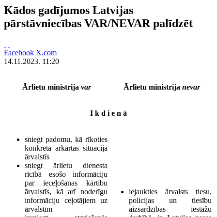
Kādos gadījumos Latvijas
pārstāvniecības VAR/NEVAR palīdzēt
Facebook
X.com
14.11.2023. 11:20
Ārlietu ministrija
var
Ārlietu ministrija
nevar
I k d i e n ā
sniegt padomu, kā rīkoties
konkrētā ārkārtas situācijā
ārvalstīs
sniegt ārlietu dienesta
rīcībā esošo informāciju
par ieceļošanas kārtību
ārvalstīs, kā arī noderīgu
iejaukties ārvalsts tiesu,
informāciju ceļotājiem uz
policijas un tiesību
ārvalstīm
aizsardzības iestāžu