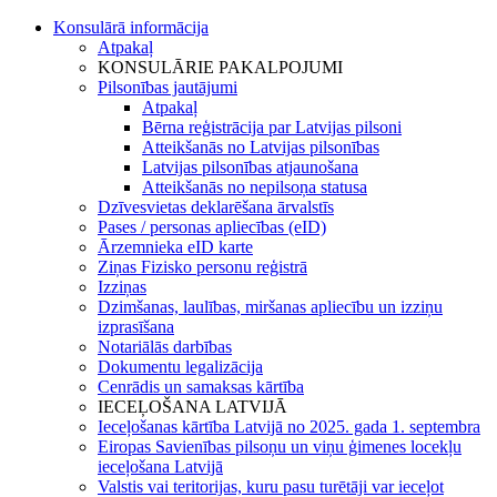
Konsulārā informācija
Atpakaļ
KONSULĀRIE PAKALPOJUMI
Pilsonības jautājumi
Atpakaļ
Bērna reģistrācija par Latvijas pilsoni
Atteikšanās no Latvijas pilsonības
Latvijas pilsonības atjaunošana
Atteikšanās no nepilsoņa statusa
Dzīvesvietas deklarēšana ārvalstīs
Pases / personas apliecības (eID)
Ārzemnieka eID karte
Ziņas Fizisko personu reģistrā
Izziņas
Dzimšanas, laulības, miršanas apliecību un izziņu
izprasīšana
Notariālās darbības
Dokumentu legalizācija
Cenrādis un samaksas kārtība
IECEĻOŠANA LATVIJĀ
Ieceļošanas kārtība Latvijā no 2025. gada 1. septembra
Eiropas Savienības pilsoņu un viņu ģimenes locekļu
ieceļošana Latvijā
Valstis vai teritorijas, kuru pasu turētāji var ieceļot