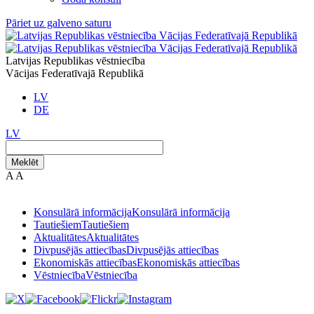
Pāriet uz galveno saturu
Latvijas Republikas vēstniecība
Vācijas Federatīvajā Republikā
LV
DE
LV
Meklēt
A
A
Konsulārā informācija
Konsulārā informācija
Tautiešiem
Tautiešiem
Aktualitātes
Aktualitātes
Divpusējās attiecības
Divpusējās attiecības
Ekonomiskās attiecības
Ekonomiskās attiecības
Vēstniecība
Vēstniecība