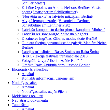
Schillertheater)
Kristīne Opolais un Andris Nelsons Berlīnes Valsts
operā (Staatsoper im Schillertheater)
''Norvēģu nakts'' ar latviešu mūziķiem Berlīnē
Alvja Hermaņa izrāde „Vasarnieki” Berlīnes
Schaubühne am Lehniner Platz
Latviešu komponistu darbu pirmatskaņojumi Minhenē
Latviešu režisore Margo Zālīte un Vāgners
Dizaineres Ingrīdas Zāberes modes skate Berlīnē
Guntara Sietiņa personālizstāde galerijā Manière Noire,
Berlīnē
Latvijas mākslinieku Rasas Šmites un Raita Šmita
(RIXC) lekcija festivālā transmediale 2013
Fotogrāfa Ulvja Alberta izstāde Berlīnē
Grafiķa Raita Zvirbuļa darbu izstāde Berlīnē
Ekonomiskās attiecības
Atpakaļ
Kontakti informācijai uzņēmējiem
Noderīgas saites
Atpakaļ
Noderīgas saites uzņēmējiem
Meklēšanas rezultāti
Nav atrastu dokumentu
Tautiešiem
Atpakaļ