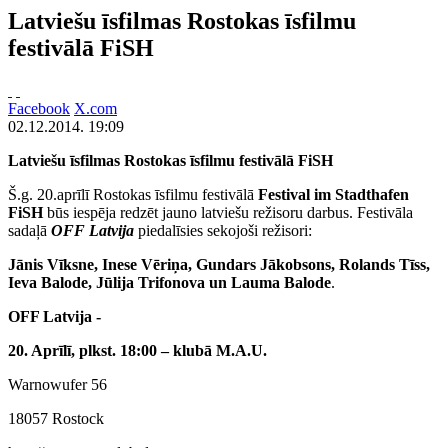
Latviešu īsfilmas Rostokas īsfilmu
festivālā FiSH
Facebook
X.com
02.12.2014. 19:09
Latviešu īsfilmas Rostokas īsfilmu festivālā FiSH
Š.g. 20.aprīlī Rostokas īsfilmu festivālā
Festival im Stadthafen
FiSH
būs iespēja redzēt jauno latviešu režisoru darbus. Festivāla
sadaļā
OFF Latvija
piedalīsies sekojoši režisori:
Jānis Vīksne, Inese Vēriņa, Gundars Jākobsons, Rolands Tīss,
Ieva Balode, Jūlija Trifonova un Lauma Balode
.
OFF Latvija -
20. Aprīlī, plkst. 18:00 – klubā M.A.U.
Warnowufer 56
18057 Rostock