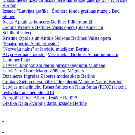
Mākslinieces Ilzes Orinskas personālizstāde galerijā M + R Fricke
Berlīnē
Izstāde "Latvijas grafika" Šreinera fonda grafikas muzejā Bad
Steben
Ivetas Apkalnas koncerts Berlīnes Filharmonijā
Gidons Krēmers Berlīnes Valsts operā (Staatsoper im
Schillertheater)
Kristīne Opolais un Andris Nelsons Berlīnes Valsts operā
(Staatsoper im Schillertheater)
''Norvēģu nakts'' ar latviešu mūziķiem Berlīnē
Alvja Hermaņa izrāde „Vasarnieki” Berlīnes Schaubühne am
Lehniner Platz
Latviešu komponistu darbu pirmatskaņojumi Minhenē
Latviešu režisore Margo Zālīte un Vāgners
Dizaineres Ingrīdas Zāberes modes skate Berlīnē
Guntara Sietiņa personālizstāde galerijā Manière Noire, Berlīnē
Latvijas mākslinieku Rasas Šmites un Raita Šmita (RIXC) lekcija
festivālā transmediale 2013
Fotogrāfa Ulvja Alberta izstāde Berlīnē
Grafiķa Raita Zvirbuļa darbu izstāde Berlīnē