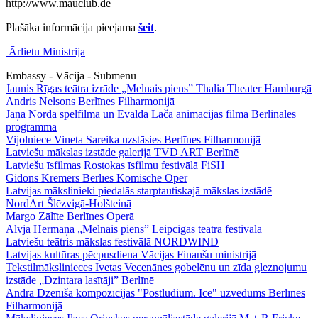
http://www.mauclub.de
Plašāka informācija pieejama
šeit
.
Ārlietu Ministrija
Embassy - Vācija - Submenu
Jaunis Rīgas teātra izrāde „Melnais piens” Thalia Theater Hamburgā
Andris Nelsons Berlīnes Filharmonijā
Jāņa Norda spēlfilma un Ēvalda Lāča animācijas filma Berlināles
programmā
Vijolniece Vineta Sareika uzstāsies Berlīnes Filharmonijā
Latviešu mākslas izstāde galerijā TVD ART Berlīnē
Latviešu īsfilmas Rostokas īsfilmu festivālā FiSH
Gidons Krēmers Berlīes Komische Oper
Latvijas mākslinieki piedalās starptautiskajā mākslas izstādē
NordArt Šlēzvigā-Holšteinā
Margo Zālīte Berlīnes Operā
Alvja Hermaņa „Melnais piens” Leipcigas teātra festivālā
Latviešu teātris mākslas festivālā NORDWIND
Latvijas kultūras pēcpusdiena Vācijas Finanšu ministrijā
Tekstilmākslinieces Ivetas Vecenānes gobelēnu un zīda gleznojumu
izstāde „Dzintara lasītāji” Berlīnē
Andra Dzenīša kompozīcijas "Postludium. Ice" uzvedums Berlīnes
Filharmonijā