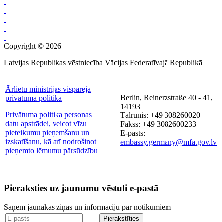
Copyright © 2026
Latvijas Republikas vēstniecība Vācijas Federatīvajā Republikā
Ārlietu ministrijas vispārējā
Berlin, Reinerzstraße 40 - 41,
privātuma politika
14193
Privātuma politika personas
Tālrunis: +49 308260020
datu apstrādei, veicot vīzu
Fakss: +49 3082600233
pieteikumu pieņemšanu un
E-pasts:
izskatīšanu, kā arī nodrošinot
embassy.germany@mfa.gov.lv
pieņemto lēmumu pārsūdzību
Pieraksties uz jaunumu vēstuli e-pastā
Saņem jaunākās ziņas un informāciju par notikumiem