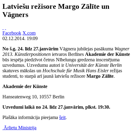
Latviešu režisore Margo Zālīte un
Vāgners
Facebook
X.com
02.12.2014. 19:09
No š.g. 24. līdz 27.janvārim
Vāgnera jubilejas pasākuma
Wagner
2013. Künstlerpositionen
ietvaros Berlīnes
Akademie der Künste
būs iespēja piedzīvot četrus Nībelungu gredzena inscenējuma
uzvedumus. Uzvedumu autori ir
Universität der Künste Berlin
skatuves mākslas un
Hochschule für Musik Hans Eisler
režijas
studenti, to starpā arī jaunā latviešu režisore
Margo Zālīte
.
Akademie der Künste
Hanseatenweg 10, 10557 Berlin
Uzvedumi laikā no 24. līdz 27.janvārim, plkst. 19:30.
Plašāka informācija pieejama
šeit
.
Ārlietu Ministrija