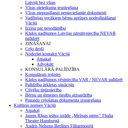
Latvijā bez vīzas
Vīzas pieteikuma iesniegšana
Vīzas pieprasīšanai nepieciešamie dokumenti
Vadlīnijas vecākiem bērnu aprūpes nodrošināšanai
Vācijā
Izziņa par nesodāmību
Kādos gadījumos Latvijas pārstāvniecība NEVAR
palīdzēt
ZINĀŠANAI
Ceļo droši
Noderīgi kontakti Vācijā
Atpakaļ
Advokāti
KONSULĀRĀ PALĪDZĪBA
Konsulārais reģistrs
Kādos gadījumos vēstniecība VAR / NEVAR palīdzēt
Palīdzība ārkārtas situācijās
Cilvēku tirdzniecība
Bērnu un ģimenes tiesību aizsardzība
Pagaidu ceļošanas dokumenta izsniegšana
Kultūras norises Vācijā
Atpakaļ
Jaunis Rīgas teātra izrāde „Melnais piens” Thalia
Theater Hamburgā
Andris Nelsons Berlīnes Filharmonijā