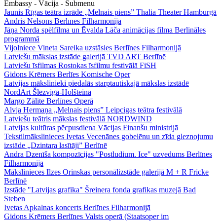
Embassy - Vācija - Submenu
Jaunis Rīgas teātra izrāde „Melnais piens” Thalia Theater Hamburgā
Andris Nelsons Berlīnes Filharmonijā
Jāņa Norda spēlfilma un Ēvalda Lāča animācijas filma Berlināles
programmā
Vijolniece Vineta Sareika uzstāsies Berlīnes Filharmonijā
Latviešu mākslas izstāde galerijā TVD ART Berlīnē
Latviešu īsfilmas Rostokas īsfilmu festivālā FiSH
Gidons Krēmers Berlīes Komische Oper
Latvijas mākslinieki piedalās starptautiskajā mākslas izstādē
NordArt Šlēzvigā-Holšteinā
Margo Zālīte Berlīnes Operā
Alvja Hermaņa „Melnais piens” Leipcigas teātra festivālā
Latviešu teātris mākslas festivālā NORDWIND
Latvijas kultūras pēcpusdiena Vācijas Finanšu ministrijā
Tekstilmākslinieces Ivetas Vecenānes gobelēnu un zīda gleznojumu
izstāde „Dzintara lasītāji” Berlīnē
Andra Dzenīša kompozīcijas "Postludium. Ice" uzvedums Berlīnes
Filharmonijā
Mākslinieces Ilzes Orinskas personālizstāde galerijā M + R Fricke
Berlīnē
Izstāde "Latvijas grafika" Šreinera fonda grafikas muzejā Bad
Steben
Ivetas Apkalnas koncerts Berlīnes Filharmonijā
Gidons Krēmers Berlīnes Valsts operā (Staatsoper im