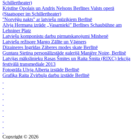
Schillertheater)
Kristīne Opolais un Andris Nelsons Berlīnes Valsts operā
(Staatsoper im Schillertheater)
''Norvēģu nakts'' ar latviešu mūziķiem Berlīnē
Alvja Hermaņa izrāde „Vasarnieki” Berlīnes Schaubühne am
Lehniner Platz
Latviešu komponistu darbu pirmatskaņojumi Minhenē
Latviešu režisore Margo Zālīte un Vāgners
Dizaineres Ingrīdas Zāberes modes skate Berlīnē
Guntara Sietiņa personālizstāde galerijā Manière Noire, Berlīnē
Latvijas mākslinieku Rasas Šmites un Raita Šmita (RIXC) lekcija
festivālā transmediale 2013
Fotogrāfa Ulvja Alberta izstāde Berlīnē
Grafiķa Raita Zvirbuļa darbu izstāde Berlīnē
Copyright © 2026