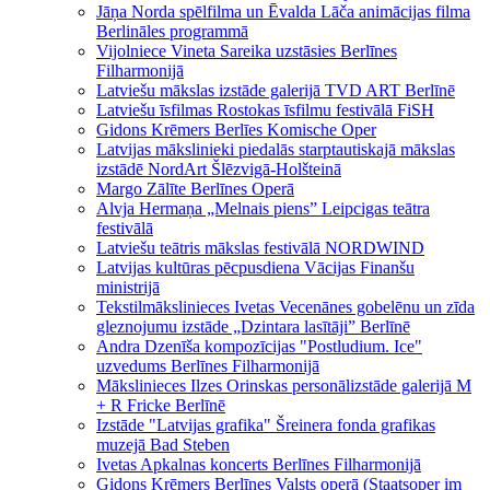
Jāņa Norda spēlfilma un Ēvalda Lāča animācijas filma
Berlināles programmā
Vijolniece Vineta Sareika uzstāsies Berlīnes
Filharmonijā
Latviešu mākslas izstāde galerijā TVD ART Berlīnē
Latviešu īsfilmas Rostokas īsfilmu festivālā FiSH
Gidons Krēmers Berlīes Komische Oper
Latvijas mākslinieki piedalās starptautiskajā mākslas
izstādē NordArt Šlēzvigā-Holšteinā
Margo Zālīte Berlīnes Operā
Alvja Hermaņa „Melnais piens” Leipcigas teātra
festivālā
Latviešu teātris mākslas festivālā NORDWIND
Latvijas kultūras pēcpusdiena Vācijas Finanšu
ministrijā
Tekstilmākslinieces Ivetas Vecenānes gobelēnu un zīda
gleznojumu izstāde „Dzintara lasītāji” Berlīnē
Andra Dzenīša kompozīcijas "Postludium. Ice"
uzvedums Berlīnes Filharmonijā
Mākslinieces Ilzes Orinskas personālizstāde galerijā M
+ R Fricke Berlīnē
Izstāde "Latvijas grafika" Šreinera fonda grafikas
muzejā Bad Steben
Ivetas Apkalnas koncerts Berlīnes Filharmonijā
Gidons Krēmers Berlīnes Valsts operā (Staatsoper im