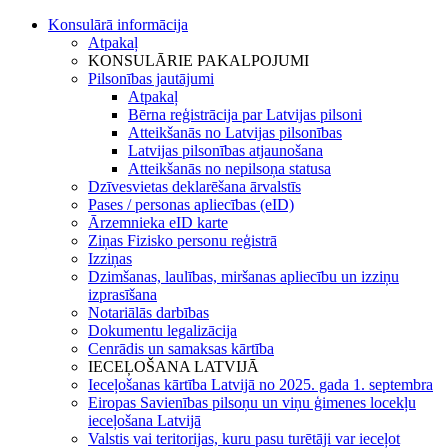
Konsulārā informācija
Atpakaļ
KONSULĀRIE PAKALPOJUMI
Pilsonības jautājumi
Atpakaļ
Bērna reģistrācija par Latvijas pilsoni
Atteikšanās no Latvijas pilsonības
Latvijas pilsonības atjaunošana
Atteikšanās no nepilsoņa statusa
Dzīvesvietas deklarēšana ārvalstīs
Pases / personas apliecības (eID)
Ārzemnieka eID karte
Ziņas Fizisko personu reģistrā
Izziņas
Dzimšanas, laulības, miršanas apliecību un izziņu
izprasīšana
Notariālās darbības
Dokumentu legalizācija
Cenrādis un samaksas kārtība
IECEĻOŠANA LATVIJĀ
Ieceļošanas kārtība Latvijā no 2025. gada 1. septembra
Eiropas Savienības pilsoņu un viņu ģimenes locekļu
ieceļošana Latvijā
Valstis vai teritorijas, kuru pasu turētāji var ieceļot