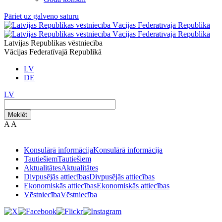
Pāriet uz galveno saturu
Latvijas Republikas vēstniecība
Vācijas Federatīvajā Republikā
LV
DE
LV
Meklēt
A
A
Konsulārā informācija
Konsulārā informācija
Tautiešiem
Tautiešiem
Aktualitātes
Aktualitātes
Divpusējās attiecības
Divpusējās attiecības
Ekonomiskās attiecības
Ekonomiskās attiecības
Vēstniecība
Vēstniecība