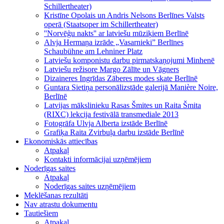
Schillertheater)
Kristīne Opolais un Andris Nelsons Berlīnes Valsts
operā (Staatsoper im Schillertheater)
''Norvēģu nakts'' ar latviešu mūziķiem Berlīnē
Alvja Hermaņa izrāde „Vasarnieki” Berlīnes
Schaubühne am Lehniner Platz
Latviešu komponistu darbu pirmatskaņojumi Minhenē
Latviešu režisore Margo Zālīte un Vāgners
Dizaineres Ingrīdas Zāberes modes skate Berlīnē
Guntara Sietiņa personālizstāde galerijā Manière Noire,
Berlīnē
Latvijas mākslinieku Rasas Šmites un Raita Šmita
(RIXC) lekcija festivālā transmediale 2013
Fotogrāfa Ulvja Alberta izstāde Berlīnē
Grafiķa Raita Zvirbuļa darbu izstāde Berlīnē
Ekonomiskās attiecības
Atpakaļ
Kontakti informācijai uzņēmējiem
Noderīgas saites
Atpakaļ
Noderīgas saites uzņēmējiem
Meklēšanas rezultāti
Nav atrastu dokumentu
Tautiešiem
Atpakaļ