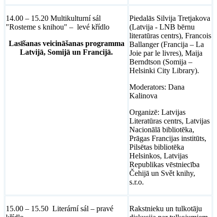
14.00 – 15.20 Multikulturní sál
Piedalās Silvija Tretjakova
"Rosteme s knihou" – levé křídlo
(Latvija - LNB bērnu
literatūras centrs), Francois
Lasīšanas veicināšanas programma
Ballanger (Francija – La
Latvijā, Somijā un Francijā.
Joie par le livres), Maija
Berndtson (Somija –
Helsinki City Library).
Moderators: Dana
Kalinova
Organizē: Latvijas
Literatūras centrs, Latvijas
Nacionālā bibliotēka,
Prāgas Francijas institūts,
Pilsētas bibliotēka
Helsinkos, Latvijas
Republikas vēstniecība
Čehijā un Svět knihy,
s.r.o.
15.00 – 15.50 Literární sál – pravé
Rakstnieku un tulkotāju