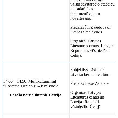
valstu savstarpējo attiecību
un sadarbības
dokumentācija un
novērtēšana.
Piedalās Īvi Zajedova un
Dāvids Štahlavskis
Organizē: Latvijas
Literatūras centrs, Latvijas
Republikas vēstniecība
Čehijā.
Subjektīvs stāsts par
latviešu bērnu literatūru.
14.00 – 14.50 Multikulturní sál
Piedalās Inese Zandere.
"Rosteme s knihou" – levé křídlo
Organizē: Latvijas
Lasoša bērna liktenis Latvijā.
Literatūras centrs un
Latvijas Republikas
vēstniecība Čehijā