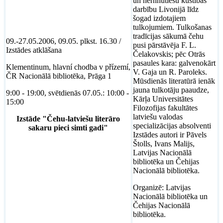
un hernhūtiešu kustības
darbību Livonijā līdz
šogad izdotajiem
tulkojumiem. Tulkošanas
tradīcijas sākumā čehu
09.-27.05.2006, 09.05. plkst. 16.30 /
pusi pārstāvēja F. L.
Izstādes atklāšana
Čelakovskis; pēc Otrās
pasaules kara: galvenokārt
Klementinum, hlavní chodba v přízemí,
V. Gaja un R. Paroleks.
ČR Nacionālā bibliotēka, Prāga 1
Mūsdienās literatūrā ienāk
jauna tulkotāju paaudze,
9:00 - 19:00, svētdienās 07.05.: 10:00 -
Kārļa Universitātes
15:00
Filozofijas fakultātes
latviešu valodas
Izstāde "Čehu-latviešu literāro
specializācijas absolventi
sakaru pieci simti gadi"
Izstādes autori ir Pāvels
Štolls, Ivans Malijs,
Latvijas Nacionālā
bibliotēka un Čehijas
Nacionālā bibliotēka.
Organizē: Latvijas
Nacionālā bibliotēka un
Čehijas Nacionālā
bibliotēka.