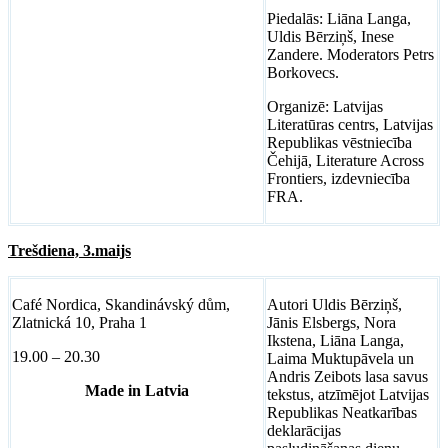
Piedalās: Liāna Langa,
Uldis Bērziņš, Inese
Zandere. Moderators Petrs
Borkovecs.
Organizē: Latvijas
Literatūras centrs, Latvijas
Republikas vēstniecība
Čehijā, Literature Across
Frontiers, izdevniecība
FRA.
Trešdiena, 3.maijs
Café Nordica, Skandinávský dům,
Autori Uldis Bērziņš,
Zlatnická 10, Praha 1
Jānis Elsbergs, Nora
Ikstena, Liāna Langa,
19.00 – 20.30
Laima Muktupāvela un
Andris Zeibots lasa savus
Made in Latvia
tekstus, atzīmējot Latvijas
Republikas Neatkarības
deklarācijas