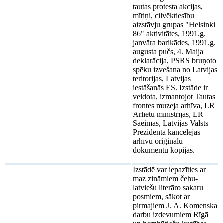
tautas protesta akcijas,
mītiņi, cilvēktiesību
aizstāvju grupas "Helsinki
86" aktivitātes, 1991.g.
janvāra barikādes, 1991.g.
augusta pučs, 4. Maija
deklarācija, PSRS bruņoto
spēku izvešana no Latvijas
teritorijas, Latvijas
iestāšanās ES. Izstāde ir
veidota, izmantojot Tautas
frontes muzeja arhīva, LR
Ārlietu ministrijas, LR
Saeimas, Latvijas Valsts
Prezidenta kancelejas
arhīvu oriģinālu
dokumentu kopijas.
Izstādē var iepazīties ar
maz zināmiem čehu-
latviešu literāro sakaru
posmiem, sākot ar
pirmajiem J. A. Komenska
darbu izdevumiem Rīgā