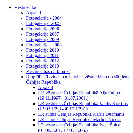
Vēstniecība
Atpakaļ
Fotogalerija - 2004
Fotogalerija -2005
Fotogalerija 2006
Fotogalerija 2007
Fotogalerija 2009
Fotogalerija - 2008
Fotogalerija 2010
Fotogalerija 2011
Fotogalerija 2012
Fotogalerija 2013
Vēstniecības darbinieki
Biogrāfiskās ziņas par Latvijas vēstniekiem un sūtņiem
Čehijas Republikā
Atpakaļ
LR vēstniece Čehijas Republikā Aija Odiņa
(19.11.1997.- 31.07.2001.)
LR vēstnieks Čehijas Republikā Valdis Krastiņš
(12.02.1993.-30.10.1997.)
LR sūtnis Čehijas Republikā Kārlis Ducmanis
LR sūtnis Čehijas Republikā Mārtiņš Nukša
LR vēstniece Čehijas Republikā Iveta Šulca
(01.08.2001.-17.05.2006.)