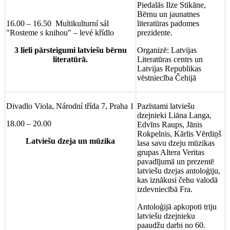
Piedalās Ilze Stikāne,
Bērnu un jaunatnes
16.00 – 16.50 Multikulturní sál
literatūras padomes
"Rosteme s knihou" – levé křídlo
prezidente.
3 lieli pārsteigumi latviešu bērnu
Organizē: Latvijas
literatūrā.
Literatūras centrs un
Latvijas Republikas
vēstniecība Čehijā
Divadlo Viola, Národní třída 7, Praha 1
Pazīstami latviešu
dzejnieki Liāna Langa,
18.00 – 20.00
Edvīns Raups, Jānis
Rokpelnis, Kārlis Vērdiņš
Latviešu dzeja un mūzika
lasa savu dzeju mūzikas
grupas Altera Veritas
pavadījumā un prezentē
latviešu dzejas antoloģiju,
kas iznākusi čehu valodā
izdevniecībā Fra.
Antoloģijā apkopoti triju
latviešu dzejnieku
paaudžu darbi no 60.