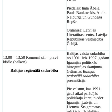
Piedalās: Inga Ābele,
Pauls Bankovskis, Andra
Neiburga un Gundega
Repše.
Organizē: Latvijas
Literatūras centrs, Latvijas
Republikas vēstniecība
Čehijā.
Baltijas valstu sadarbība
13.00 – 13.50 Komorní sál – pravé
no 1991. līdz 1997. gadam
křídlo (balkon)
Igaunijas politiskās
histogrāfijas skatījumā.
Baltijas regionālā sadarbība
Grāmatas
Baltijas
regionālā sadarbība
prezentācija.
Pie valstīm, kas 1991.
gadā atkal parādījās
politiskajā kartē, pieder
Igaunija, Latvija un
Lietuva. Šīs grāmatas
mērķis ir trīs Baltijas