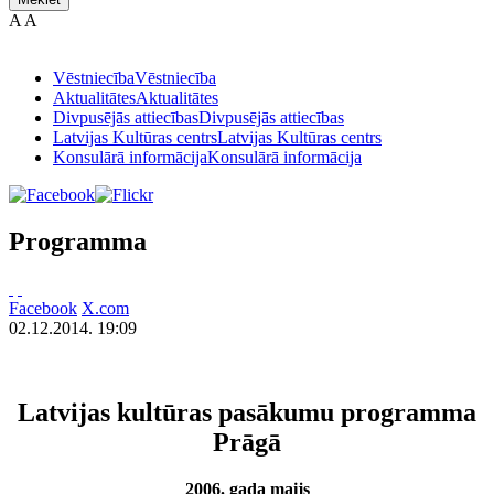
A
A
Vēstniecība
Vēstniecība
Aktualitātes
Aktualitātes
Divpusējās attiecības
Divpusējās attiecības
Latvijas Kultūras centrs
Latvijas Kultūras centrs
Konsulārā informācija
Konsulārā informācija
Programma
Facebook
X.com
02.12.2014. 19:09
Latvijas kultūras pasākumu programma
Prāgā
2006. gada maijs