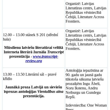
Organizē: Latvijas
Literatūras centrs, Latvijas
Republikas vēstniecībā
Čehijā, Literature Across
Frontiers.
Organizē: Latvijas
12.00 – 13.00 stánek S 201 (střední
Literatūras centrs, Latvijas
hala)
Republikas vēstniecībā
Čehijā, Literature Across
Mūsdienu latviešu literatūrai veltītā
Frontiers.
Interneta literārā žurnāla
Transcript
prezentācija -
www.transcript-
review.org
Antoloģija iepazīstina ar
13.00 – 13.50 Literární sál – pravé
90. gadu un jaunā gadu
křídlo
tūkstoša sākuma latviešu
prozaiķēm Ingu Ābeli,
Jaunākā proza Latvijā un sieviešu
Noru Ikstenu, Andru
īsprozas antoloģijas
Vientulības aina
Neiburgu un Gundegu
prezentācija.
Repši.
Izdevniecība: One Woman
Press.