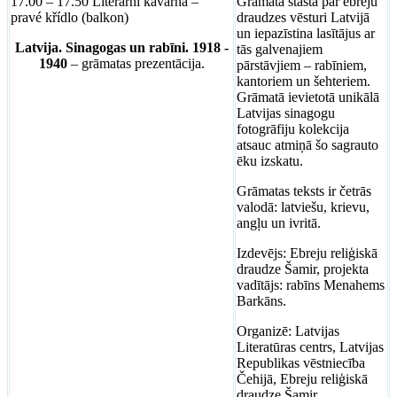
17.00 – 17.50 Literární kavárna –
Grāmata stāsta par ebreju
pravé křídlo (balkon)
draudzes vēsturi Latvijā
un iepazīstina lasītājus ar
Latvija. Sinagogas un rabīni. 1918 -
tās galvenajiem
1940
– grāmatas prezentācija.
pārstāvjiem – rabīniem,
kantoriem un šehteriem.
Grāmatā ievietotā unikālā
Latvijas sinagogu
fotogrāfiju kolekcija
atsauc atmiņā šo sagrauto
ēku izskatu.
Grāmatas teksts ir četrās
valodā: latviešu, krievu,
angļu un ivritā.
Izdevējs: Ebreju reliģiskā
draudze Šamir, projekta
vadītājs: rabīns Menahems
Barkāns.
Organizē: Latvijas
Literatūras centrs, Latvijas
Republikas vēstniecība
Čehijā, Ebreju reliģiskā
draudze Šamir.