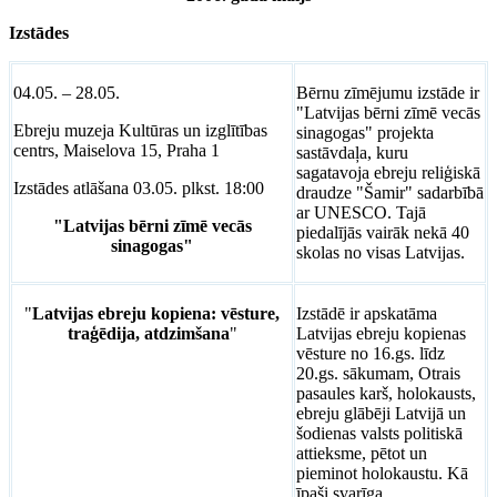
Izstādes
04.05. – 28.05.
Bērnu zīmējumu izstāde ir
"Latvijas bērni zīmē vecās
Ebreju muzeja Kultūras un izglītības
sinagogas" projekta
centrs, Maiselova 15, Praha 1
sastāvdaļa, kuru
sagatavoja ebreju reliģiskā
Izstādes atlāšana 03.05. plkst. 18:00
draudze "Šamir" sadarbībā
ar UNESCO. Tajā
"Latvijas bērni zīmē vecās
piedalījās vairāk nekā 40
sinagogas"
skolas no visas Latvijas.
"
Latvijas ebreju kopiena: vēsture,
Izstādē ir apskatāma
traģēdija, atdzimšana
"
Latvijas ebreju kopienas
vēsture no 16.gs. līdz
20.gs. sākumam, Otrais
pasaules karš, holokausts,
ebreju glābēji Latvijā un
šodienas valsts politiskā
attieksme, pētot un
pieminot holokaustu. Kā
īpaši svarīga