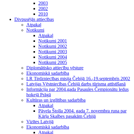
2003
2002
2010
Divpusējās attiecības
Atpakaļ
Notikumi
Atpakaļ
Notikumi 2001
Notikumi 2002
Notikumi 2003
Notikumi 2004
Notikumi 2005
Diplomātisko attiecību vēsture
Ekonomiskā sadarbība
LR Tirdzniecības misija Čehijā 16.-19.septembris 2002
Latvijas Vēstniecības Čehijā darbs tūrisma attīstīšanā
Informācija par 2004.gada Pasaules Čempionātu ledus
hokejā Prāgā
Kultūras un izglītības sadarbība
Atpakaļ
Pāvela Štolla 2004. gada 7. novembra runa par
Kārļa Skalbes pasakām Čehijā
Vizītes Latvijā
Ekonomiskā sadarbība
Atpakaļ