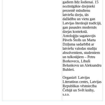
gadiem līdz šodienai. 15
nozīmīgākie dzejnieki
prezentē mūsdienu
latviešu dzeju, tās
dažādību un vietu gan
Latvijas literārajā tradīcijā,
gan pasaules modernās
dzejas kontekstā.
Antoloģiju sagatavojis
Pāvels Štolls un Marta
Dziļuma sadarbībā ar
latviešu valodas studiju
absolventiem, studentiem
un tulkotājiem – Petru
Borkovecu, Libuši
Belunkovu un Aleksandru
Buhleri.
Organizē: Latvijas
Literatūras centrs, Latvijas
Republikas vēstniecība
Čehijā un Svět knihy,
s.r.o.