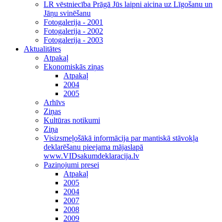
LR vēstniecība Prāgā Jūs laipni aicina uz Līgošanu un
Jāņu svinēšanu
Fotogalerija - 2001
Fotogalerija - 2002
Fotogalerija - 2003
Aktualitātes
Atpakaļ
Ekonomiskās ziņas
Atpakaļ
2004
2005
Arhīvs
Ziņas
Kultūras notikumi
Ziņa
Visizsmeļošākā informācija par mantiskā stāvokļa
deklarēšanu pieejama mājaslapā
www.VIDsakumdeklaracija.lv
Paziņojumi presei
Atpakaļ
2005
2004
2007
2008
2009