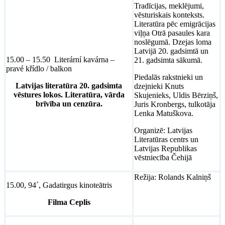
Tradīcijas, meklējumi,
vēsturiskais konteksts.
Literatūra pēc emigrācijas
viļņa Otrā pasaules kara
noslēgumā. Dzejas loma
Latvijā 20. gadsimtā un
15.00 – 15.50 Literární kavárna –
21. gadsimta sākumā.
pravé křídlo / balkon
Piedalās rakstnieki un
Latvijas literatūra 20. gadsimta
dzejnieki Knuts
vēstures lokos. Literatūra, vārda
Skujenieks, Uldis Bērziņš,
brīvība un cenzūra.
Juris Kronbergs, tulkotāja
Lenka Matuškova.
Organizē: Latvijas
Literatūras centrs un
Latvijas Republikas
vēstniecība Čehijā
Režija: Rolands Kalniņš
15.00, 94´, Gadatirgus kinoteātris
Filma Ceplis