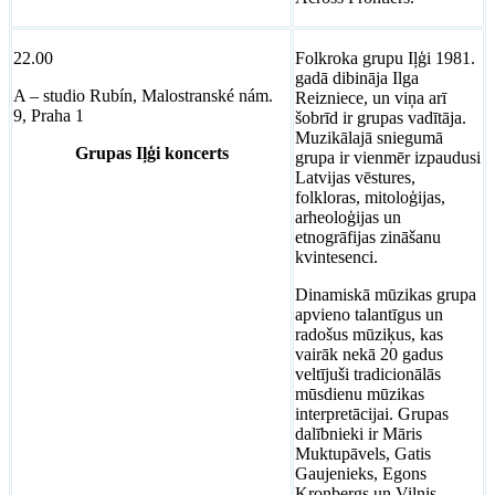
22.00
Folkroka grupu Iļģi 1981.
gadā dibināja Ilga
A – studio Rubín, Malostranské nám.
Reizniece, un viņa arī
9, Praha 1
šobrīd ir grupas vadītāja.
Muzikālajā sniegumā
Grupas Iļģi koncerts
grupa ir vienmēr izpaudusi
Latvijas vēstures,
folkloras, mitoloģijas,
arheoloģijas un
etnogrāfijas zināšanu
kvintesenci.
Dinamiskā mūzikas grupa
apvieno talantīgus un
radošus mūziķus, kas
vairāk nekā 20 gadus
veltījuši tradicionālās
mūsdienu mūzikas
interpretācijai. Grupas
dalībnieki ir Māris
Muktupāvels, Gatis
Gaujenieks, Egons
Kronbergs un Vilnis