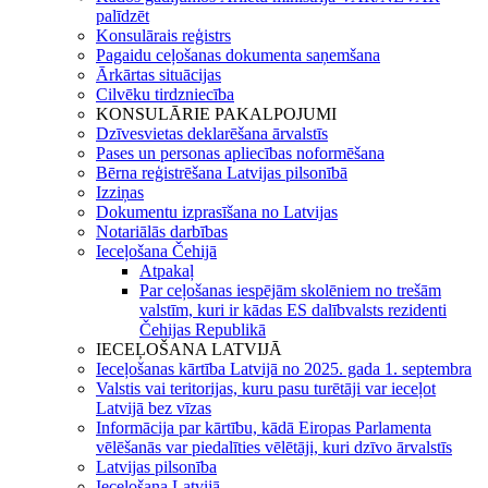
palīdzēt
Konsulārais reģistrs
Pagaidu ceļošanas dokumenta saņemšana
Ārkārtas situācijas
Cilvēku tirdzniecība
KONSULĀRIE PAKALPOJUMI
Dzīvesvietas deklarēšana ārvalstīs
Pases un personas apliecības noformēšana
Bērna reģistrēšana Latvijas pilsonībā
Izziņas
Dokumentu izprasīšana no Latvijas
Notariālās darbības
Ieceļošana Čehijā
Atpakaļ
Par ceļošanas iespējām skolēniem no trešām
valstīm, kuri ir kādas ES dalībvalsts rezidenti
Čehijas Republikā
IECEĻOŠANA LATVIJĀ
Ieceļošanas kārtība Latvijā no 2025. gada 1. septembra
Valstis vai teritorijas, kuru pasu turētāji var ieceļot
Latvijā bez vīzas
Informācija par kārtību, kādā Eiropas Parlamenta
vēlēšanās var piedalīties vēlētāji, kuri dzīvo ārvalstīs
Latvijas pilsonība
Ieceļošana Latvijā