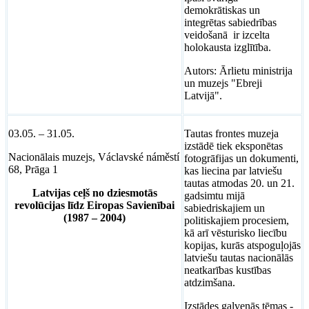
demokrātiskas un
integrētas sabiedrības
veidošanā ir izcelta
holokausta izglītība.
Autors: Ārlietu ministrija
un muzejs "Ebreji
Latvijā".
03.05. – 31.05.
Tautas frontes muzeja
izstādē tiek eksponētas
Nacionālais muzejs, Václavské náměstí
fotogrāfijas un dokumenti,
68, Prāga 1
kas liecina par latviešu
tautas atmodas 20. un 21.
Latvijas ceļš no dziesmotās
gadsimtu mijā
revolūcijas līdz Eiropas Savienībai
sabiedriskajiem un
(1987 – 2004)
politiskajiem procesiem,
kā arī vēsturisko liecību
kopijas, kurās atspoguļojās
latviešu tautas nacionālās
neatkarības kustības
atdzimšana.
Izstādes galvenās tēmas -