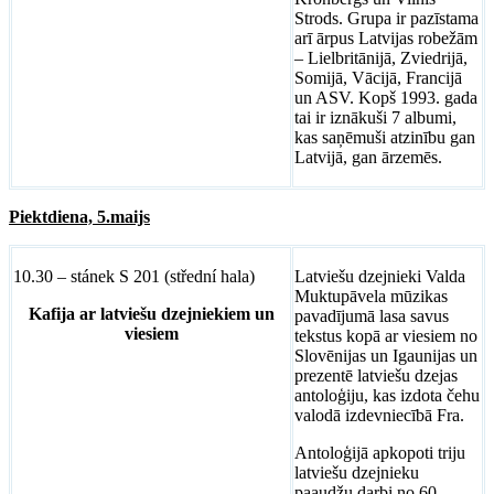
Strods. Grupa ir pazīstama
arī ārpus Latvijas robežām
– Lielbritānijā, Zviedrijā,
Somijā, Vācijā, Francijā
un ASV. Kopš 1993. gada
tai ir iznākuši 7 albumi,
kas saņēmuši atzinību gan
Latvijā, gan ārzemēs.
Piektdiena, 5.maijs
10.30 – stánek S 201 (střední hala)
Latviešu dzejnieki Valda
Muktupāvela mūzikas
Kafija ar latviešu dzejniekiem un
pavadījumā lasa savus
viesiem
tekstus kopā ar viesiem no
Slovēnijas un Igaunijas
un
prezentē latviešu dzejas
antoloģiju, kas izdota čehu
valodā izdevniecībā Fra.
Antoloģijā apkopoti triju
latviešu dzejnieku
paaudžu darbi no 60.