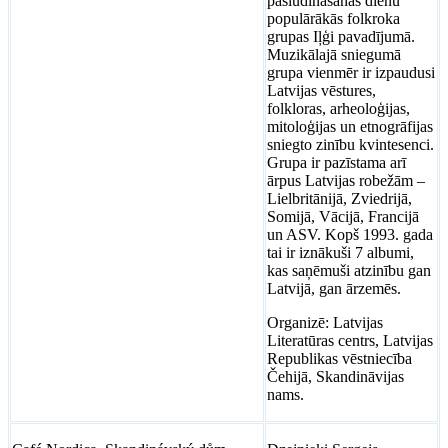
pasludināšanas dienu
populārākās folkroka
grupas Iļģi pavadījumā.
Muzikālajā sniegumā
grupa vienmēr ir izpaudusi
Latvijas vēstures,
folkloras, arheoloģijas,
mitoloģijas un etnogrāfijas
sniegto zinību kvintesenci.
Grupa ir pazīstama arī
ārpus Latvijas robežām –
Lielbritānijā, Zviedrijā,
Somijā, Vācijā, Francijā
un ASV. Kopš 1993. gada
tai ir iznākuši 7 albumi,
kas saņēmuši atzinību gan
Latvijā, gan ārzemēs.
Organizē: Latvijas
Literatūras centrs, Latvijas
Republikas vēstniecība
Čehijā, Skandināvijas
nams.