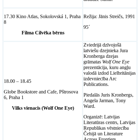
17.30 Kino Atlas, Sokolovská 1, Praha
Režija: Jānis Streičs, 1991
8
95´
Filma Cilvēka bērns
Zviedrijā dzīvojošā
latviešu dzejnieka Jura
Kronberga dzejas
grāmatas
Wolf One Eye
prezentācija, kuru angļu
valodā izdod Lielbritānijas
izdevniecība Arc
18.00 – 18.45
Publications.
Globe Bookstore and Cafe, Pštrosova
Piedalās Juris Kronbergs,
6, Praha 1
Angela Jarman, Tony
Ward.
Vilks vienacis (Wolf One Eye)
Organizē: Latvijas
Literatūras centrs, Latvijas
Republikas vēstniecība
Čehijā un Literature
Across Frontiers.