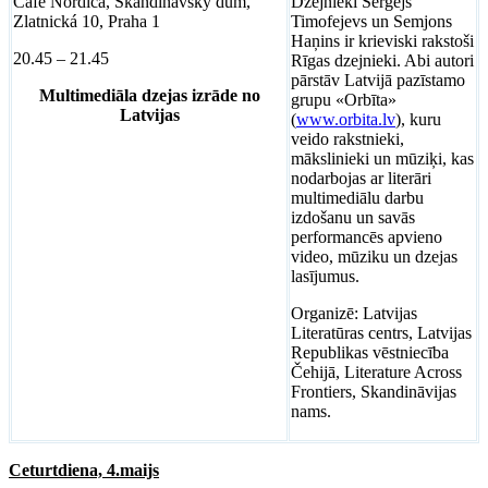
Café Nordica, Skandinávský dům,
Dzejnieki Sergejs
Zlatnická 10, Praha 1
Timofejevs un Semjons
Haņins ir krieviski rakstoši
20.45 – 21.45
Rīgas dzejnieki. Abi autori
pārstāv Latvijā pazīstamo
Multimediāla dzejas izrāde no
grupu «Orbīta»
Latvijas
(
www.orbita.lv
), kuru
veido rakstnieki,
mākslinieki un mūziķi, kas
nodarbojas ar literāri
multimediālu darbu
izdošanu un savās
performancēs apvieno
video, mūziku un dzejas
lasījumus.
Organizē: Latvijas
Literatūras centrs, Latvijas
Republikas vēstniecība
Čehijā, Literature Across
Frontiers, Skandināvijas
nams.
Ceturtdiena, 4.maijs