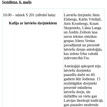
Sestdiena, 6. maijs
10.00 – stánek S 201 (střední hala)
Latviešu dzejnieki Jānis
Elsbergs, Kārlis Vērdiņš,
Kafija ar latviešu dzejniekiem
Juris Kronbergs, Knuts
Skujenieks, Liāna Langa
un Andris Zeibots lasa
savus tekstus mūzikas
grupas Altera Veritas
pavadījumā un prezentē
latviešu dzejas antoloģiju,
kas izdota čehu valodā
izdevniecībā Fra.
Antoloģijā apkopoti triju
latviešu dzejnieku
paaudžu darbi no 60.
gadiem līdz šodienai. 15
nozīmīgākie dzejnieki
prezentē mūsdienu
latviešu dzeju, tās
dažādību un vietu gan
Latvijas literārajā tradīcijā,
gan pasaules modernās