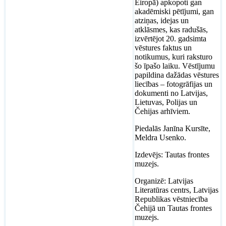
Eiropā) apkopoti gan
akadēmiski pētījumi, gan
atziņas, idejas un
atklāsmes, kas radušās,
izvērtējot 20. gadsimta
vēstures faktus un
notikumus, kuri raksturo
šo īpašo laiku. Vēstījumu
papildina dažādas vēstures
liecības – fotogrāfijas un
dokumenti no Latvijas,
Lietuvas, Polijas un
Čehijas arhīviem.
Piedalās Janīna Kursīte,
Meldra Usenko.
Izdevējs: Tautas frontes
muzejs.
Organizē: Latvijas
Literatūras centrs, Latvijas
Republikas vēstniecība
Čehijā un Tautas frontes
muzejs.