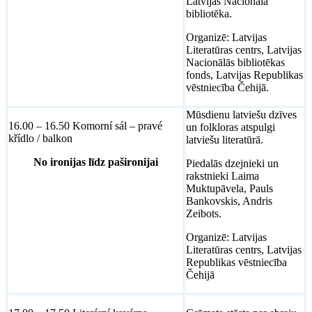
Latvijas Nacionālā
bibliotēka.
Organizē: Latvijas
Literatūras centrs, Latvijas
Nacionālās bibliotēkas
fonds, Latvijas Republikas
vēstniecība Čehijā.
Mūsdienu latviešu dzīves
16.00 – 16.50 Komorní sál – pravé
un folkloras atspulgi
křídlo / balkon
latviešu literatūrā.
No ironijas līdz pašironijai
Piedalās dzejnieki un
rakstnieki Laima
Muktupāvela, Pauls
Bankovskis, Andris
Zeibots.
Organizē: Latvijas
Literatūras centrs, Latvijas
Republikas vēstniecība
Čehijā