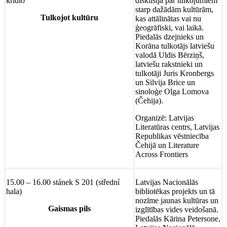
křídlo
diskusija par tulkojumiem
starp dažādām kultūrām,
Tulkojot kultūru
kas attālinātas vai nu
ģeogrāfiski, vai laikā.
Piedalās dzejnieks un
Korāna tulkotājs latviešu
valodā Uldis Bērziņš,
latviešu rakstnieki un
tulkotāji Juris Kronbergs
un Silvija Brice un
sinoloģe Olga Lomova
(Čehija).
Organizē: Latvijas
Literatūras centrs, Latvijas
Republikas vēstniecība
Čehijā un Literature
Across Frontiers
15.00 – 16.00 stánek S 201 (střední
Latvijas Nacionālās
hala)
bibliotēkas projekts un tā
nozīme jaunas kultūras un
Gaismas pils
izglītības vides veidošanā.
Piedalās Kārina Petersone,