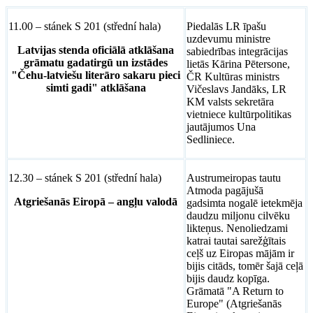
11.00 – stánek S 201 (střední hala)
Piedalās LR īpašu
uzdevumu ministre
Latvijas stenda oficiālā atklāšana
sabiedrības integrācijas
grāmatu gadatirgū
un
izstādes
lietās Kārina Pētersone,
"Čehu-latviešu literāro sakaru pieci
ČR Kultūras ministrs
simti gadi" atklāšana
Vičeslavs Jandāks, LR
KM valsts sekretāra
vietniece kultūrpolitikas
jautājumos Una
Sedliniece.
12.30 – stánek S 201 (střední hala)
Austrumeiropas tautu
Atmoda pagājušā
Atgriešanās Eiropā – angļu valodā
gadsimta nogalē ietekmēja
daudzu miljonu cilvēku
likteņus. Nenoliedzami
katrai tautai sarežģītais
ceļš uz Eiropas mājām ir
bijis citāds, tomēr šajā ceļā
bijis daudz kopīga.
Grāmatā "A Return to
Europe" (Atgriešanās