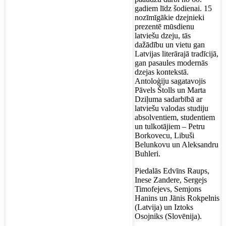
gadiem līdz šodienai. 15
nozīmīgākie dzejnieki
prezentē mūsdienu
latviešu dzeju, tās
dažādību un vietu gan
Latvijas literārajā tradīcijā,
gan pasaules modernās
dzejas kontekstā.
Antoloģiju sagatavojis
Pāvels Štolls un Marta
Dziļuma sadarbībā ar
latviešu valodas studiju
absolventiem, studentiem
un tulkotājiem – Petru
Borkovecu, Libuši
Belunkovu un Aleksandru
Buhleri.
Piedalās Edvīns Raups,
Inese Zandere, Sergejs
Timofejevs, Semjons
Hanins un Jānis Rokpelnis
(Latvija) un Iztoks
Osojniks (Slovēnija).