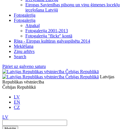
Eiropas Savienības pilsoņu un viņu ģimenes locekļu
ieceļošana Latvijā
Fotogalerija
Fotogalerija
Atpakaļ
Fotogalerija 2001-2013
Fotogalerija ''flickr'' kontā
Rīga - Eiropas kultūras galvaspilsēta 2014
Meklēšana
Ziņu arhīvs
Search
Pāriet uz galveno saturu
Latvijas
Republikas vēstniecība
Čehijas Republikā
LV
EN
CZ
LV
Meklēt