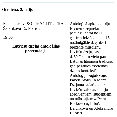
Otrdiena, 2.maijs
Knihkupectví & Café AGITE / FRA –
Antoloģijā apkopoti triju
Šafaříkova 15, Praha 2
latviešu dzejnieku
paaudžu darbi no 60.
19.30
gadiem līdz šodienai. 15
nozīmīgākie dzejnieki
Latviešu dzejas antoloģijas
prezentē mūsdienu
prezentācija
latviešu dzeju, tās
dažādību un vietu gan
Latvijas literārajā tradīcijā,
gan pasaules modernās
dzejas kontekstā.
Antoloģiju sagatavojis
Pāvels Štolls un Marta
Dziļuma sadarbībā ar
latviešu valodas studiju
absolventiem, studentiem
un tulkotājiem – Petru
Borkovecu, Libuši
Belunkovu un Aleksandru
Buhleri.