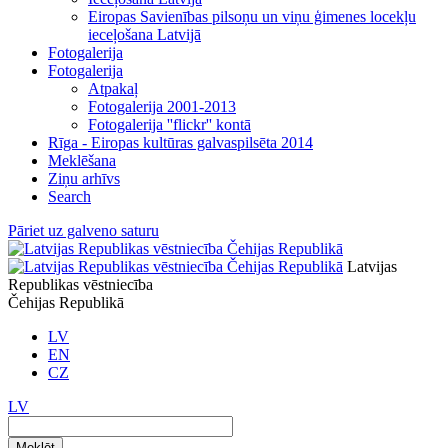
Eiropas Savienības pilsoņu un viņu ģimenes locekļu
ieceļošana Latvijā
Fotogalerija
Fotogalerija
Atpakaļ
Fotogalerija 2001-2013
Fotogalerija ''flickr'' kontā
Rīga - Eiropas kultūras galvaspilsēta 2014
Meklēšana
Ziņu arhīvs
Search
Pāriet uz galveno saturu
Latvijas
Republikas vēstniecība
Čehijas Republikā
LV
EN
CZ
LV
Meklēt