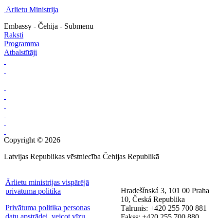
Ārlietu Ministrija
Embassy - Čehija - Submenu
Raksti
Programma
Atbalstītāji
Copyright © 2026
Latvijas Republikas vēstniecība Čehijas Republikā
Ārlietu ministrijas vispārējā
Hradešínská 3, 101 00 Praha
privātuma politika
10, Česká Republika
Privātuma politika personas
Tālrunis: +420 255 700 881
datu apstrādei, veicot vīzu
Fakss: +420 255 700 880