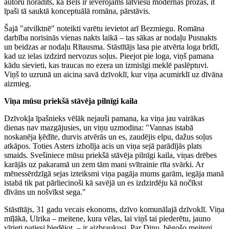
autoru norādīts, ka Bels ir ievērojams latviešu modernās prozas, it
īpaši tā sauktā konceptuālā romāna, pārstāvis.
Šajā "atvilktnē" noteikti varētu ievietot arī Bezmiegu. Romāna
darbība norisinās vienas nakts laikā – tas sākas ar nodaļu Pusnakts
un beidzas ar nodaļu Rītausma. Stāstītājs lasa pie atvērta loga brīdī,
kad uz ielas izdzird nervozus soļus. Pieejot pie loga, viņš pamana
kādu sievieti, kas traucas no ezera un izmisīgi meklē paslēptuvi.
Viņš to uzrunā un aicina savā dzīvoklī, kur viņa acumirklī uz dīvāna
aizmieg.
Viņa mūsu priekšā stāvēja pilnīgi kaila
Dzīvokļa īpašnieks vēlāk nejauši pamana, ka viņa jau vairākas
dienas nav mazgājusies, un viņu uzmodina: "Vannas istabā
noskanēja ķēdīte, durvis atvērās un es, zaudējis elpu, dažus soļus
atkāpos. Toties Asters izbolīja acis un viņa sejā parādījās plats
smaids. Svešiniece mūsu priekšā stāvēja pilnīgi kaila, viņas drēbes
karājās uz pakaramā un zem tām mani svītrainie rīta svārki. Ar
mēnessērdzīgā sejas izteiksmi viņa pagāja mums garām, iegāja manā
istabā tik pat pārliecinoši kā savējā un es izdzirdēju kā nočīkst
dīvāns un nošvīkst sega."
Stāstītājs, 31 gadu vecais ekonoms, dzīvo komunālajā dzīvoklī. Viņa
mīļākā, Ulrika – meitene, kura vēlas, lai viņš tai piederētu, jauno
vīrieti patiesi biedējot, – ir aizbraukusi. Par Dinu, bēgošo meiteni,