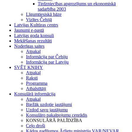
Tirdzniecības apgrozījums un ekonomiskā
sadarbība 2003
Līgumtiesiskā bāze
Vizītes Čehijā
Latvijas Kultūras centrs
Jaunumi e-pastā
Latvijas goda konsuli
Meklēšanas rezultāti
Noderīgas saites
Atpakaļ
Informācija par Čehiju
Informācija par Latviju
SVĚT KNIHY
Atpakaļ
Raksti
Programma
Atbalstītāji
Konsulārā informācija
Atpakaļ
Biežāk uzdotie jautājumi
Uzdod savu jautājumu
Konsulāro pakalpojumu cenrādis
KONSULĀRĀ PALĪDZĪBA
Ceļo droši
Kādos gadījumos Ārlietu ministrija VAR/NEVAR