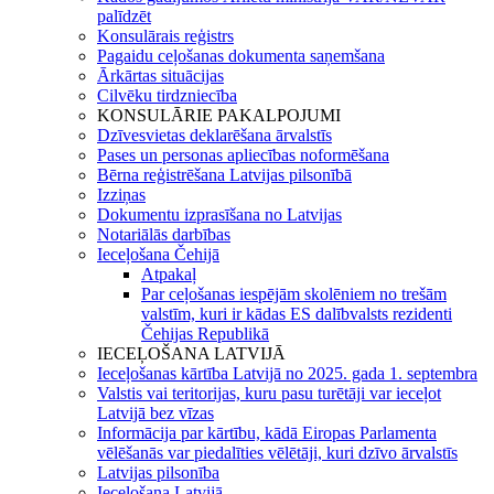
palīdzēt
Konsulārais reģistrs
Pagaidu ceļošanas dokumenta saņemšana
Ārkārtas situācijas
Cilvēku tirdzniecība
KONSULĀRIE PAKALPOJUMI
Dzīvesvietas deklarēšana ārvalstīs
Pases un personas apliecības noformēšana
Bērna reģistrēšana Latvijas pilsonībā
Izziņas
Dokumentu izprasīšana no Latvijas
Notariālās darbības
Ieceļošana Čehijā
Atpakaļ
Par ceļošanas iespējām skolēniem no trešām
valstīm, kuri ir kādas ES dalībvalsts rezidenti
Čehijas Republikā
IECEĻOŠANA LATVIJĀ
Ieceļošanas kārtība Latvijā no 2025. gada 1. septembra
Valstis vai teritorijas, kuru pasu turētāji var ieceļot
Latvijā bez vīzas
Informācija par kārtību, kādā Eiropas Parlamenta
vēlēšanās var piedalīties vēlētāji, kuri dzīvo ārvalstīs
Latvijas pilsonība
Ieceļošana Latvijā