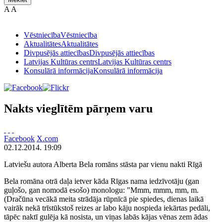
A
A
Vēstniecība
Vēstniecība
Aktualitātes
Aktualitātes
Divpusējās attiecības
Divpusējās attiecības
Latvijas Kultūras centrs
Latvijas Kultūras centrs
Konsulārā informācija
Konsulārā informācija
Nakts vieglītēm pārņem varu
Facebook
X.com
02.12.2014. 19:09
Latviešu autora Alberta Bela romāns stāsta par vienu nakti Rīgā
Bela romāna otrā daļa ietver kāda Rīgas nama iedzīvotāju (gan
guļošo, gan nomodā esošo) monologu: "Mmm, mmm, mm, m.
(Dračūna vecākā meita strādāja rūpnīcā pie spiedes, dienas laikā
vairāk nekā trīstūkstoš reizes ar labo kāju nospieda iekārtas pedāli,
tāpēc naktī gulēja kā nosista, un viņas labās kājas vēnas zem ādas