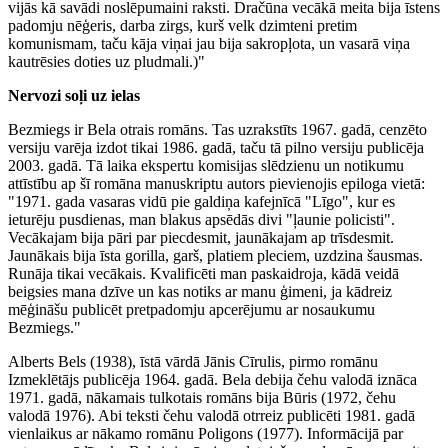
vijās kā savādi noslēpumaini raksti. Dračūna vecākā meita bija īstens
padomju nēģeris, darba zirgs, kurš velk dzimteni pretim
komunismam, taču kāja viņai jau bija sakropļota, un vasarā viņa
kautrēsies doties uz pludmali.)"
Nervozi soļi uz ielas
Bezmiegs ir Bela otrais romāns. Tas uzrakstīts 1967. gadā, cenzēto
versiju varēja izdot tikai 1986. gadā, taču tā pilno versiju publicēja
2003. gadā. Tā laika ekspertu komisijas slēdzienu un notikumu
attīstību ap šī romāna manuskriptu autors pievienojis epiloga vietā:
"1971. gada vasaras vidū pie galdiņa kafejnīcā "Līgo", kur es
ieturēju pusdienas, man blakus apsēdās divi "ļaunie policisti".
Vecākajam bija pāri par piecdesmit, jaunākajam ap trīsdesmit.
Jaunākais bija īsta gorilla, garš, platiem pleciem, uzdzina šausmas.
Runāja tikai vecākais. Kvalificēti man paskaidroja, kādā veidā
beigsies mana dzīve un kas notiks ar manu ģimeni, ja kādreiz
mēģināšu publicēt pretpadomju apcerējumu ar nosaukumu
Bezmiegs."
Alberts Bels (1938), īstā vārdā Jānis Cīrulis, pirmo romānu
Izmeklētājs publicēja 1964. gadā. Bela debija čehu valodā iznāca
1971. gadā, nākamais tulkotais romāns bija Būris (1972, čehu
valodā 1976). Abi teksti čehu valodā otrreiz publicēti 1981. gadā
vienlaikus ar nākamo romānu Poligons (1977). Informācijā par