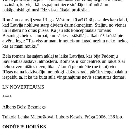
uzzinām, ka viņa kā bezpajumtniece strādājusi rūpnīcā un
pakāpeniski grimusi līdz vissenākajai profesijai.
Romānu caurvij sena 13. gs. Vēsture, kā arī Otrā pasaules kara laiki,
kad Latvija nokļuva starp diviem dzirnakmeņiem, Staļinu no vienas
un Hitleru no otras puses. Kā jau īsts konceptuālais romāns
Bezmiegs beidzas turpat, kur sācies – stāstītājs atkal sēž krēslā pie
atvērta loga: "Tas viss ar mani ir noticis un tagad nezinu neko, neko,
kas ar mani notiks."
Bela romāns lasītājam atklāj tā laika Latvijas, kas bija Padomju
Savienības sastāvā, atmosfēru. Romāns ir koncentrēts un rakstīts ar
lielu suverenitātes devu, tikai sākumā pieminētie (ne tikai) vien
Rīgas nama iedzīvotāju monologi dažreiz rada pārāk viengabalainu
iespaidu tā, it kā tie būtu stila vingrinājums nevis saraustītas domas.
LN NOVĒRTĒJUMS
****
Alberts Bels: Bezmiegs
Tulkoja Lenka Matoušková, Lubors Kasals, Prāga 2006, 136 lpp.
ONDŘEJS HORÁKS