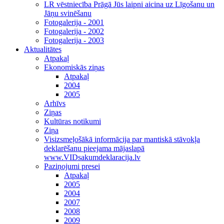
LR vēstniecība Prāgā Jūs laipni aicina uz Līgošanu un
Jāņu svinēšanu
Fotogalerija - 2001
Fotogalerija - 2002
Fotogalerija - 2003
Aktualitātes
Atpakaļ
Ekonomiskās ziņas
Atpakaļ
2004
2005
Arhīvs
Ziņas
Kultūras notikumi
Ziņa
Visizsmeļošākā informācija par mantiskā stāvokļa
deklarēšanu pieejama mājaslapā
www.VIDsakumdeklaracija.lv
Paziņojumi presei
Atpakaļ
2005
2004
2007
2008
2009