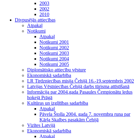
2003
2002
2010
Divpusējās attiecības
Atpakaļ
Notikumi
Atpakaļ
Notikumi 2001
Notikumi 2002
Notikumi 2003
Notikumi 2004
Notikumi 2005
Diplomātisko attiecību vēsture
Ekonomiskā sadarbība
LR Tirdzniecības misija Čehijā 16.-19.septembris 2002
Latvijas Vēstniecības Čehijā darbs tūrisma attīstīšanā
Informācija par 2004.gada Pasaules Čempionātu ledus
hokejā Prāgā
Kultūras un izglītības sadarbība
Atpakaļ
Pāvela Štolla 2004. gada 7. novembra runa par
Kārļa Skalbes pasakām Čehijā
Vizītes Latvijā
Ekonomiskā sadarbība
Atpakaļ