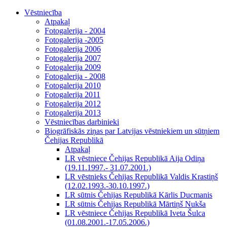
Vēstniecība
Atpakaļ
Fotogalerija - 2004
Fotogalerija -2005
Fotogalerija 2006
Fotogalerija 2007
Fotogalerija 2009
Fotogalerija - 2008
Fotogalerija 2010
Fotogalerija 2011
Fotogalerija 2012
Fotogalerija 2013
Vēstniecības darbinieki
Biogrāfiskās ziņas par Latvijas vēstniekiem un sūtņiem
Čehijas Republikā
Atpakaļ
LR vēstniece Čehijas Republikā Aija Odiņa
(19.11.1997.- 31.07.2001.)
LR vēstnieks Čehijas Republikā Valdis Krastiņš
(12.02.1993.-30.10.1997.)
LR sūtnis Čehijas Republikā Kārlis Ducmanis
LR sūtnis Čehijas Republikā Mārtiņš Nukša
LR vēstniece Čehijas Republikā Iveta Šulca
(01.08.2001.-17.05.2006.)