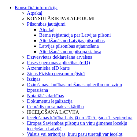
Konsulārā informācija
Atpakaļ
KONSULĀRIE PAKALPOJUMI
Pilsonības jautājumi
Atpakaļ
Bērna reģistrācija par Latvijas pilsoni
Atteikšanās no Latvijas pilsonības
Latvijas pilsonības atjaunošana
Atteikšanās no nepilsoņa statusa
Dzīvesvietas deklarēšana ārvalstīs
Pases / personas apliecības (eID)
Ārzemnieka eID karte
Ziņas Fizisko personu reģistrā
Izziņas
Dzimšanas, laulības, miršanas apliecību un izziņu
izprasīšana
Notariālās darbības
Dokumentu legalizācija
Cenrādis un samaksas kārtība
IECEĻOŠANA LATVIJĀ
Ieceļošanas kārtība Latvijā no 2025. gada 1. septembra
Eiropas Savienības pilsoņu un viņu ģimenes locekļu
ieceļošana Latvijā
Valstis vai teritorijas, kuru pasu turētāji var ieceļot