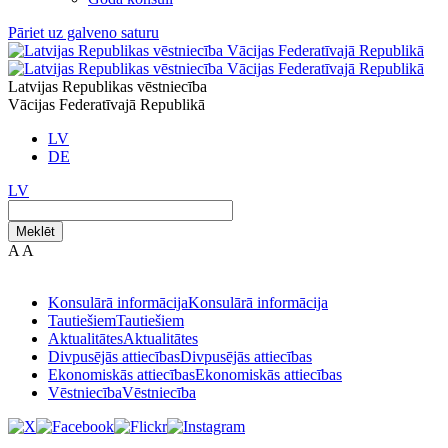
Pāriet uz galveno saturu
Latvijas Republikas vēstniecība
Vācijas Federatīvajā Republikā
LV
DE
LV
Meklēt
A
A
Konsulārā informācija
Konsulārā informācija
Tautiešiem
Tautiešiem
Aktualitātes
Aktualitātes
Divpusējās attiecības
Divpusējās attiecības
Ekonomiskās attiecības
Ekonomiskās attiecības
Vēstniecība
Vēstniecība