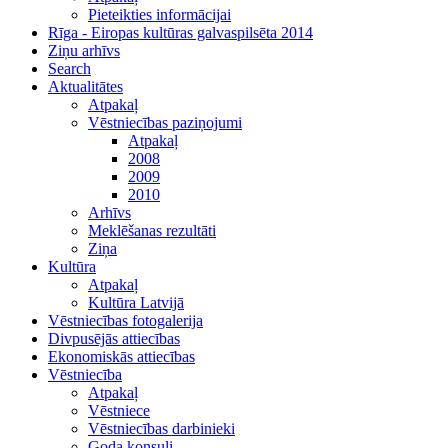
Pieteikties informācijai
Rīga - Eiropas kultūras galvaspilsēta 2014
Ziņu arhīvs
Search
Aktualitātes
Atpakaļ
Vēstniecības paziņojumi
Atpakaļ
2008
2009
2010
Arhīvs
Meklēšanas rezultāti
Ziņa
Kultūra
Atpakaļ
Kultūra Latvijā
Vēstniecības fotogalerija
Divpusējās attiecības
Ekonomiskās attiecības
Vēstniecība
Atpakaļ
Vēstniece
Vēstniecības darbinieki
Goda konsuli