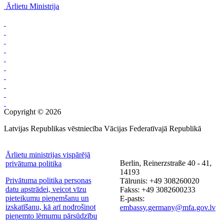
Ārlietu Ministrija
Copyright © 2026
Latvijas Republikas vēstniecība Vācijas Federatīvajā Republikā
Ārlietu ministrijas vispārējā
Berlin, Reinerzstraße 40 - 41,
privātuma politika
14193
Privātuma politika personas
Tālrunis: +49 308260020
datu apstrādei, veicot vīzu
Fakss: +49 3082600233
pieteikumu pieņemšanu un
E-pasts:
izskatīšanu, kā arī nodrošinot
embassy.germany@mfa.gov.lv
pieņemto lēmumu pārsūdzību