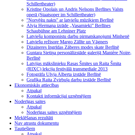
Schillertheater)
Kristīne Opolais un Andris Nelsons Berlīnes Valsts
operā (Staatsoper im Schillertheater)
''Norvēģu nakts'' ar latviešu mūziķiem Berlīnē
Alvja Hermaņa izrāde „Vasarnieki” Berlīnes
Schaubühne am Lehniner Platz
Latviešu komponistu darbu pirmatskaņojumi Minhenē
Latviešu režisore Margo Zālīte un Vāgners
Dizaineres Ingrīdas Zāberes modes skate Berlīnē
Guntara Sietiņa personālizstāde galerijā Manière Noire,
Berlīnē
Latvijas mākslinieku Rasas Šmites un Raita Šmita
(RIXC) lekcija festivālā transmediale 2013
Fotogrāfa Ulvja Alberta izstāde Berlīnē
Grafiķa Raita Zvirbuļa darbu izstāde Berlīnē
Ekonomiskās attiecības
Atpakaļ
Kontakti informācijai uzņēmējiem
Noderīgas saites
Atpakaļ
Noderīgas saites uzņēmējiem
Meklēšanas rezultāti
Nav atrastu dokumentu
Tautiešiem
Atpakaļ