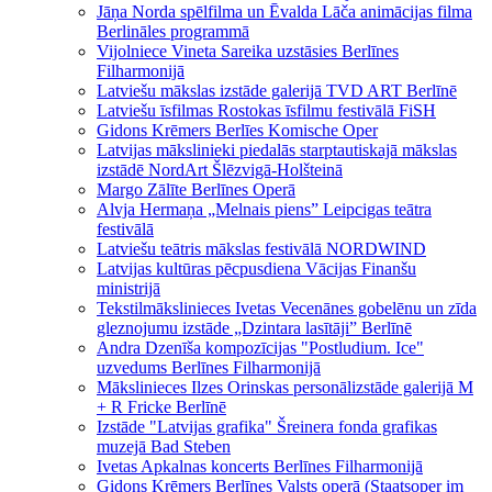
Jāņa Norda spēlfilma un Ēvalda Lāča animācijas filma
Berlināles programmā
Vijolniece Vineta Sareika uzstāsies Berlīnes
Filharmonijā
Latviešu mākslas izstāde galerijā TVD ART Berlīnē
Latviešu īsfilmas Rostokas īsfilmu festivālā FiSH
Gidons Krēmers Berlīes Komische Oper
Latvijas mākslinieki piedalās starptautiskajā mākslas
izstādē NordArt Šlēzvigā-Holšteinā
Margo Zālīte Berlīnes Operā
Alvja Hermaņa „Melnais piens” Leipcigas teātra
festivālā
Latviešu teātris mākslas festivālā NORDWIND
Latvijas kultūras pēcpusdiena Vācijas Finanšu
ministrijā
Tekstilmākslinieces Ivetas Vecenānes gobelēnu un zīda
gleznojumu izstāde „Dzintara lasītāji” Berlīnē
Andra Dzenīša kompozīcijas "Postludium. Ice"
uzvedums Berlīnes Filharmonijā
Mākslinieces Ilzes Orinskas personālizstāde galerijā M
+ R Fricke Berlīnē
Izstāde "Latvijas grafika" Šreinera fonda grafikas
muzejā Bad Steben
Ivetas Apkalnas koncerts Berlīnes Filharmonijā
Gidons Krēmers Berlīnes Valsts operā (Staatsoper im