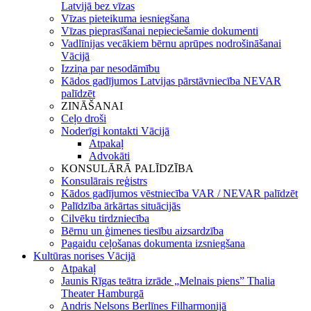
Latvijā bez vīzas
Vīzas pieteikuma iesniegšana
Vīzas pieprasīšanai nepieciešamie dokumenti
Vadlīnijas vecākiem bērnu aprūpes nodrošināšanai
Vācijā
Izziņa par nesodāmību
Kādos gadījumos Latvijas pārstāvniecība NEVAR
palīdzēt
ZINĀŠANAI
Ceļo droši
Noderīgi kontakti Vācijā
Atpakaļ
Advokāti
KONSULĀRĀ PALĪDZĪBA
Konsulārais reģistrs
Kādos gadījumos vēstniecība VAR / NEVAR palīdzēt
Palīdzība ārkārtas situācijās
Cilvēku tirdzniecība
Bērnu un ģimenes tiesību aizsardzība
Pagaidu ceļošanas dokumenta izsniegšana
Kultūras norises Vācijā
Atpakaļ
Jaunis Rīgas teātra izrāde „Melnais piens” Thalia
Theater Hamburgā
Andris Nelsons Berlīnes Filharmonijā