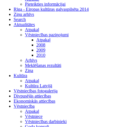
Pieteikties informācijai
Rīga - Eiropas kultūras galvaspilsēta 2014
Ziņu arhīvs
Search
Aktualitātes
Atpakaļ
Vēstniecības paziņojumi
Atpakaļ
2008
2009
2010
Arhīvs
Meklēšanas rezultāti
Ziņa
Kultūra
Atpakaļ
Kultūra Latvijā
Vēstniecības fotogalerija
Divpusējās attiecības
Ekonomiskās attiecības
Vēstniecība
Atpakaļ
Vēstniece
Vēstniecības darbinieki
Goda konsuli