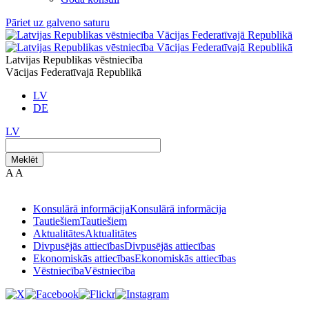
Pāriet uz galveno saturu
Latvijas Republikas vēstniecība
Vācijas Federatīvajā Republikā
LV
DE
LV
Meklēt
A
A
Konsulārā informācija
Konsulārā informācija
Tautiešiem
Tautiešiem
Aktualitātes
Aktualitātes
Divpusējās attiecības
Divpusējās attiecības
Ekonomiskās attiecības
Ekonomiskās attiecības
Vēstniecība
Vēstniecība