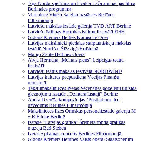
Jāņa Norda spēlfilma un Ēvalda Lāča animācijas filma
Berlināles programmā
Vijolniece Vineta Sareika uzstāsies Berlīnes
Filharmonijā
Latviešu mākslas izstāde galerijā TVD ART Berlīnē
Latviešu īsfilmas Rostokas īsfilmu festivālā FiSH
Gidons Krēmers Berlīes Komische Oper
Latvijas mākslinieki piedalās starptautiskajā mākslas
izstādē NordArt Šlēzvigā-Holšteinā
Margo Zālīte Berlīnes Operā
Alvja Hermaņa „Melnais piens” Leipcigas teātra
festivālā
Latviešu teātris mākslas festivālā NORDWIND
Latvijas kultūras pēcpusdiena Vācijas Finanšu
ministrijā
Tekstilmākslinieces Ivetas Vecenānes gobelēnu un zīda
gleznojumu izstāde „Dzintara lasītāji” Berlīnē
Andra Dzenīša kompozīcijas "Postludium. Ice"
uzvedums Berlīnes Filharmonijā
Mākslinieces Ilzes Orinskas personālizstāde galerijā M
+ R Fricke Berlīnē
Izstāde "Latvijas grafika" Šreinera fonda grafikas
muzejā Bad Steben
Ivetas Apkalnas koncerts Berlīnes Filharmonijā
Gidons Krēmers Berlīnes Valsts operā (Staatsoper im