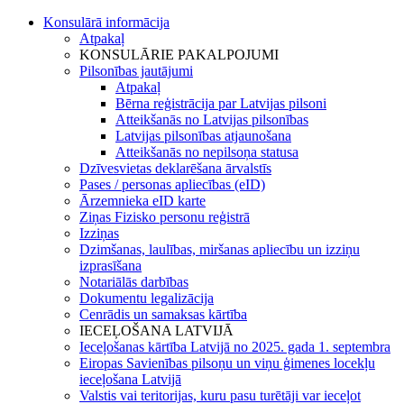
Konsulārā informācija
Atpakaļ
KONSULĀRIE PAKALPOJUMI
Pilsonības jautājumi
Atpakaļ
Bērna reģistrācija par Latvijas pilsoni
Atteikšanās no Latvijas pilsonības
Latvijas pilsonības atjaunošana
Atteikšanās no nepilsoņa statusa
Dzīvesvietas deklarēšana ārvalstīs
Pases / personas apliecības (eID)
Ārzemnieka eID karte
Ziņas Fizisko personu reģistrā
Izziņas
Dzimšanas, laulības, miršanas apliecību un izziņu
izprasīšana
Notariālās darbības
Dokumentu legalizācija
Cenrādis un samaksas kārtība
IECEĻOŠANA LATVIJĀ
Ieceļošanas kārtība Latvijā no 2025. gada 1. septembra
Eiropas Savienības pilsoņu un viņu ģimenes locekļu
ieceļošana Latvijā
Valstis vai teritorijas, kuru pasu turētāji var ieceļot