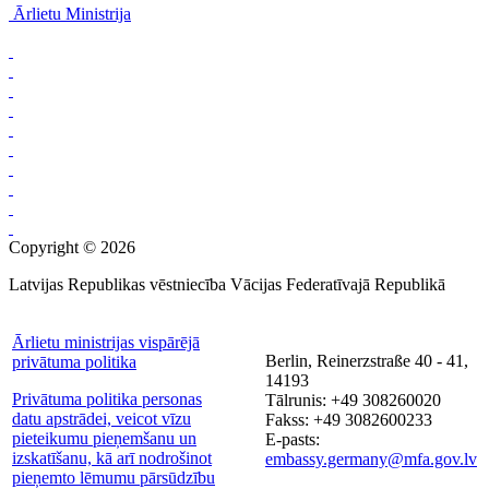
Ārlietu Ministrija
Copyright © 2026
Latvijas Republikas vēstniecība Vācijas Federatīvajā Republikā
Ārlietu ministrijas vispārējā
Berlin, Reinerzstraße 40 - 41,
privātuma politika
14193
Privātuma politika personas
Tālrunis: +49 308260020
datu apstrādei, veicot vīzu
Fakss: +49 3082600233
pieteikumu pieņemšanu un
E-pasts:
izskatīšanu, kā arī nodrošinot
embassy.germany@mfa.gov.lv
pieņemto lēmumu pārsūdzību