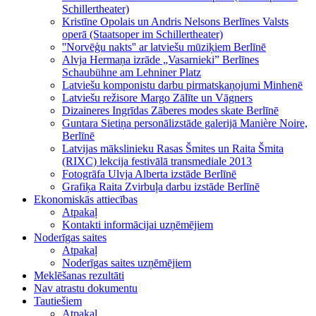
Schillertheater)
Kristīne Opolais un Andris Nelsons Berlīnes Valsts
operā (Staatsoper im Schillertheater)
''Norvēģu nakts'' ar latviešu mūziķiem Berlīnē
Alvja Hermaņa izrāde „Vasarnieki” Berlīnes
Schaubühne am Lehniner Platz
Latviešu komponistu darbu pirmatskaņojumi Minhenē
Latviešu režisore Margo Zālīte un Vāgners
Dizaineres Ingrīdas Zāberes modes skate Berlīnē
Guntara Sietiņa personālizstāde galerijā Manière Noire,
Berlīnē
Latvijas mākslinieku Rasas Šmites un Raita Šmita
(RIXC) lekcija festivālā transmediale 2013
Fotogrāfa Ulvja Alberta izstāde Berlīnē
Grafiķa Raita Zvirbuļa darbu izstāde Berlīnē
Ekonomiskās attiecības
Atpakaļ
Kontakti informācijai uzņēmējiem
Noderīgas saites
Atpakaļ
Noderīgas saites uzņēmējiem
Meklēšanas rezultāti
Nav atrastu dokumentu
Tautiešiem
Atpakaļ