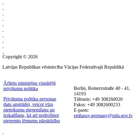
Copyright © 2026
Latvijas Republikas vēstniecība Vācijas Federatīvajā Republikā
Ārlietu ministrijas vispārējā
Berlin, Reinerzstraße 40 - 41,
privātuma politika
14193
Privātuma politika personas
Tālrunis: +49 308260020
datu apstrādei, veicot vīzu
Fakss: +49 3082600233
pieteikumu pieņemšanu un
E-pasts:
izskatīšanu, kā arī nodrošinot
embassy.germany@mfa.gov.lv
pieņemto lēmumu pārsūdzību