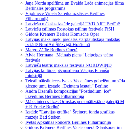
Jāņa Norda spēlfilma un Ēvalda Lāča animācijas filma
Berlināles programmā
Vijolniece Vineta Sareika uzstāsies Berlīnes
Filharmonijā
Latviešu mākslas izstāde galerijā TVD ART Berlīnē
Latviešu īsfilmas Rostokas īsfilmu festivālā FiSH
Gidons Krēmers Berlīes Komische Oper
Latvijas mākslinieki piedalās starptautiskajā mākslas
izstādē NordArt Šlēzvigā-Holšteinā
Margo Zālīte Berlīnes Operā
Alvja Hermaņa „Melnais piens” Leipcigas teātra
festivālā
Latviešu teātris mākslas festivālā NORDWIND
Latvijas kultūras pēcpusdiena Vācijas Finanšu
ministrijā
Tekstilmākslinieces Ivetas Vecenānes gobelēnu un zīda
gleznojumu izstāde „Dzintara lasītāji” Berlīnē
Andra Dzenīša kompozīcijas "Postludium. Ice"
uzvedums Berlīnes Filharmonijā
Mākslinieces Ilzes Orinskas personālizstāde galerijā M
+ R Fricke Berlīnē
Izstāde "Latvijas grafika" Šreinera fonda grafikas
muzejā Bad Steben
Ivetas Apkalnas koncerts Berlīnes Filharmonijā
Gidons Krēmers Berlīnes Valsts operā (Staatsoper im