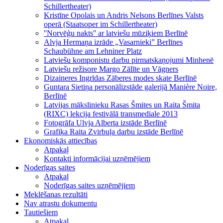
Schillertheater)
Kristīne Opolais un Andris Nelsons Berlīnes Valsts
operā (Staatsoper im Schillertheater)
''Norvēģu nakts'' ar latviešu mūziķiem Berlīnē
Alvja Hermaņa izrāde „Vasarnieki” Berlīnes
Schaubühne am Lehniner Platz
Latviešu komponistu darbu pirmatskaņojumi Minhenē
Latviešu režisore Margo Zālīte un Vāgners
Dizaineres Ingrīdas Zāberes modes skate Berlīnē
Guntara Sietiņa personālizstāde galerijā Manière Noire,
Berlīnē
Latvijas mākslinieku Rasas Šmites un Raita Šmita
(RIXC) lekcija festivālā transmediale 2013
Fotogrāfa Ulvja Alberta izstāde Berlīnē
Grafiķa Raita Zvirbuļa darbu izstāde Berlīnē
Ekonomiskās attiecības
Atpakaļ
Kontakti informācijai uzņēmējiem
Noderīgas saites
Atpakaļ
Noderīgas saites uzņēmējiem
Meklēšanas rezultāti
Nav atrastu dokumentu
Tautiešiem
Atpakaļ