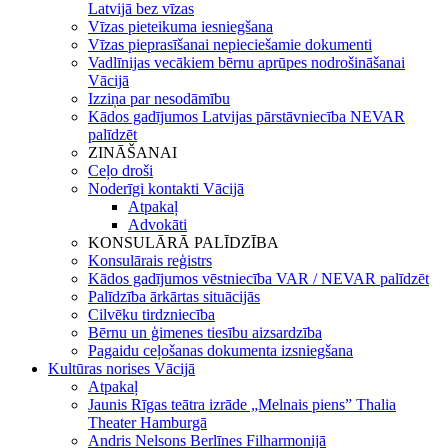
Latvijā bez vīzas
Vīzas pieteikuma iesniegšana
Vīzas pieprasīšanai nepieciešamie dokumenti
Vadlīnijas vecākiem bērnu aprūpes nodrošināšanai
Vācijā
Izziņa par nesodāmību
Kādos gadījumos Latvijas pārstāvniecība NEVAR
palīdzēt
ZINĀŠANAI
Ceļo droši
Noderīgi kontakti Vācijā
Atpakaļ
Advokāti
KONSULĀRĀ PALĪDZĪBA
Konsulārais reģistrs
Kādos gadījumos vēstniecība VAR / NEVAR palīdzēt
Palīdzība ārkārtas situācijās
Cilvēku tirdzniecība
Bērnu un ģimenes tiesību aizsardzība
Pagaidu ceļošanas dokumenta izsniegšana
Kultūras norises Vācijā
Atpakaļ
Jaunis Rīgas teātra izrāde „Melnais piens” Thalia
Theater Hamburgā
Andris Nelsons Berlīnes Filharmonijā