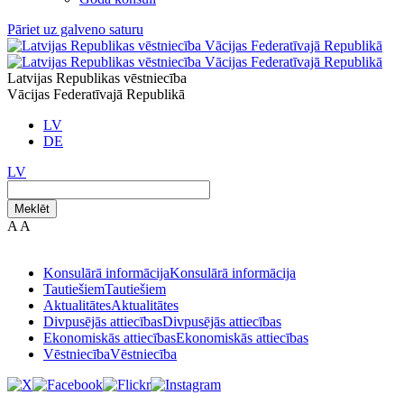
Pāriet uz galveno saturu
Latvijas Republikas vēstniecība
Vācijas Federatīvajā Republikā
LV
DE
LV
Meklēt
A
A
Konsulārā informācija
Konsulārā informācija
Tautiešiem
Tautiešiem
Aktualitātes
Aktualitātes
Divpusējās attiecības
Divpusējās attiecības
Ekonomiskās attiecības
Ekonomiskās attiecības
Vēstniecība
Vēstniecība