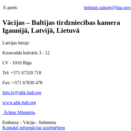
E-pasts:
helmuts.salnajs@liaa.gov
Vācijas – Baltijas tirdzniecības kamera
Igaunijā, Latvijā, Lietuvā
Latvijas birojs:
Kronvalda bulvāris 3 - 12
LV - 1010 Rīga
Tel: +371 67320 718
Fax: +371 67830 478
Info.lv@ahk-balt.org
www.ahk-balt.org
Ārlietu Ministrija
Embassy - Vācija - Submenu
Kontakti informācijai uzņēmējiem