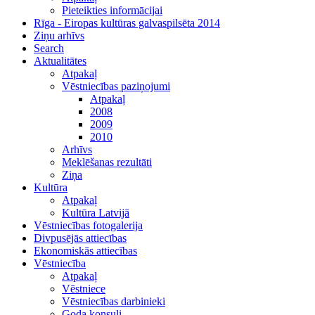
Pieteikties informācijai
Rīga - Eiropas kultūras galvaspilsēta 2014
Ziņu arhīvs
Search
Aktualitātes
Atpakaļ
Vēstniecības paziņojumi
Atpakaļ
2008
2009
2010
Arhīvs
Meklēšanas rezultāti
Ziņa
Kultūra
Atpakaļ
Kultūra Latvijā
Vēstniecības fotogalerija
Divpusējās attiecības
Ekonomiskās attiecības
Vēstniecība
Atpakaļ
Vēstniece
Vēstniecības darbinieki
Goda konsuli