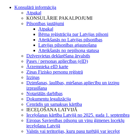
Konsulārā informācija
Atpakaļ
KONSULĀRIE PAKALPOJUMI
Pilsonības jautājumi
Atpakaļ
Bērna reģistrācija par Latvijas pilsoni
Atteikšanās no Latvijas pilsonības
Latvijas pilsonības atjaunošana
Atteikšanās no nepilsoņa statusa
Dzīvesvietas deklarēšana ārvalstīs
Pases / personas apliecības (eID)
Ārzemnieka eID karte
Ziņas Fizisko personu reģistrā
Izziņas
Dzimšanas, laulības, miršanas apliecību un izziņu
izprasīšana
Notariālās darbības
Dokumentu legalizācija
Cenrādis un samaksas kārtība
IECEĻOŠANA LATVIJĀ
Ieceļošanas kārtība Latvijā no 2025. gada 1. septembra
Eiropas Savienības pilsoņu un viņu ģimenes locekļu
ieceļošana Latvijā
Valstis vai teritorijas, kuru pasu turētāji var ieceļot