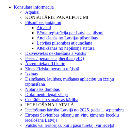
Konsulārā informācija
Atpakaļ
KONSULĀRIE PAKALPOJUMI
Pilsonības jautājumi
Atpakaļ
Bērna reģistrācija par Latvijas pilsoni
Atteikšanās no Latvijas pilsonības
Latvijas pilsonības atjaunošana
Atteikšanās no nepilsoņa statusa
Dzīvesvietas deklarēšana ārvalstīs
Pases / personas apliecības (eID)
Ārzemnieka eID karte
Ziņas Fizisko personu reģistrā
Izziņas
Dzimšanas, laulības, miršanas apliecību un izziņu
izprasīšana
Notariālās darbības
Dokumentu legalizācija
Cenrādis un samaksas kārtība
IECEĻOŠANA LATVIJĀ
Ieceļošanas kārtība Latvijā no 2025. gada 1. septembra
Eiropas Savienības pilsoņu un viņu ģimenes locekļu
ieceļošana Latvijā
Valstis vai teritorijas, kuru pasu turētāji var ieceļot