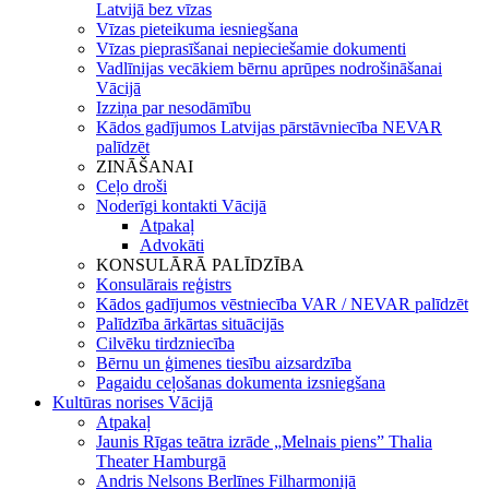
Latvijā bez vīzas
Vīzas pieteikuma iesniegšana
Vīzas pieprasīšanai nepieciešamie dokumenti
Vadlīnijas vecākiem bērnu aprūpes nodrošināšanai
Vācijā
Izziņa par nesodāmību
Kādos gadījumos Latvijas pārstāvniecība NEVAR
palīdzēt
ZINĀŠANAI
Ceļo droši
Noderīgi kontakti Vācijā
Atpakaļ
Advokāti
KONSULĀRĀ PALĪDZĪBA
Konsulārais reģistrs
Kādos gadījumos vēstniecība VAR / NEVAR palīdzēt
Palīdzība ārkārtas situācijās
Cilvēku tirdzniecība
Bērnu un ģimenes tiesību aizsardzība
Pagaidu ceļošanas dokumenta izsniegšana
Kultūras norises Vācijā
Atpakaļ
Jaunis Rīgas teātra izrāde „Melnais piens” Thalia
Theater Hamburgā
Andris Nelsons Berlīnes Filharmonijā