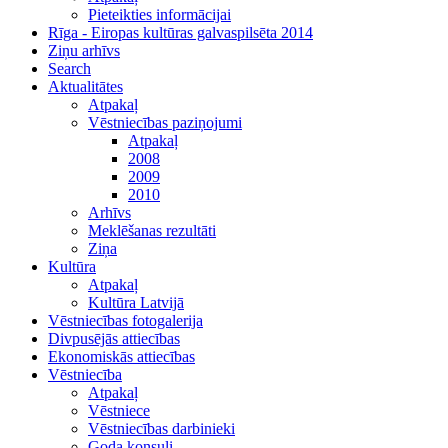
Pieteikties informācijai
Rīga - Eiropas kultūras galvaspilsēta 2014
Ziņu arhīvs
Search
Aktualitātes
Atpakaļ
Vēstniecības paziņojumi
Atpakaļ
2008
2009
2010
Arhīvs
Meklēšanas rezultāti
Ziņa
Kultūra
Atpakaļ
Kultūra Latvijā
Vēstniecības fotogalerija
Divpusējās attiecības
Ekonomiskās attiecības
Vēstniecība
Atpakaļ
Vēstniece
Vēstniecības darbinieki
Goda konsuli