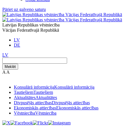
Pāriet uz galveno saturu
Latvijas Republikas vēstniecība
Vācijas Federatīvajā Republikā
LV
DE
LV
Meklēt
A
A
Konsulārā informācija
Konsulārā informācija
Tautiešiem
Tautiešiem
Aktualitātes
Aktualitātes
Divpusējās attiecības
Divpusējās attiecības
Ekonomiskās attiecības
Ekonomiskās attiecības
Vēstniecība
Vēstniecība