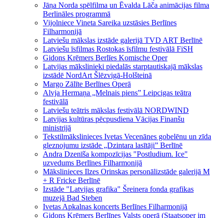
Jāņa Norda spēlfilma un Ēvalda Lāča animācijas filma
Berlināles programmā
Vijolniece Vineta Sareika uzstāsies Berlīnes
Filharmonijā
Latviešu mākslas izstāde galerijā TVD ART Berlīnē
Latviešu īsfilmas Rostokas īsfilmu festivālā FiSH
Gidons Krēmers Berlīes Komische Oper
Latvijas mākslinieki piedalās starptautiskajā mākslas
izstādē NordArt Šlēzvigā-Holšteinā
Margo Zālīte Berlīnes Operā
Alvja Hermaņa „Melnais piens” Leipcigas teātra
festivālā
Latviešu teātris mākslas festivālā NORDWIND
Latvijas kultūras pēcpusdiena Vācijas Finanšu
ministrijā
Tekstilmākslinieces Ivetas Vecenānes gobelēnu un zīda
gleznojumu izstāde „Dzintara lasītāji” Berlīnē
Andra Dzenīša kompozīcijas "Postludium. Ice"
uzvedums Berlīnes Filharmonijā
Mākslinieces Ilzes Orinskas personālizstāde galerijā M
+ R Fricke Berlīnē
Izstāde "Latvijas grafika" Šreinera fonda grafikas
muzejā Bad Steben
Ivetas Apkalnas koncerts Berlīnes Filharmonijā
Gidons Krēmers Berlīnes Valsts operā (Staatsoper im