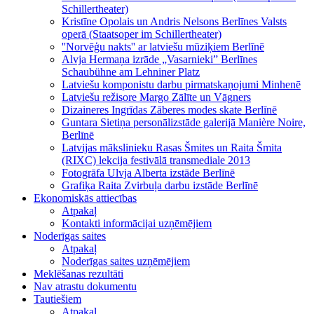
Schillertheater)
Kristīne Opolais un Andris Nelsons Berlīnes Valsts
operā (Staatsoper im Schillertheater)
''Norvēģu nakts'' ar latviešu mūziķiem Berlīnē
Alvja Hermaņa izrāde „Vasarnieki” Berlīnes
Schaubühne am Lehniner Platz
Latviešu komponistu darbu pirmatskaņojumi Minhenē
Latviešu režisore Margo Zālīte un Vāgners
Dizaineres Ingrīdas Zāberes modes skate Berlīnē
Guntara Sietiņa personālizstāde galerijā Manière Noire,
Berlīnē
Latvijas mākslinieku Rasas Šmites un Raita Šmita
(RIXC) lekcija festivālā transmediale 2013
Fotogrāfa Ulvja Alberta izstāde Berlīnē
Grafiķa Raita Zvirbuļa darbu izstāde Berlīnē
Ekonomiskās attiecības
Atpakaļ
Kontakti informācijai uzņēmējiem
Noderīgas saites
Atpakaļ
Noderīgas saites uzņēmējiem
Meklēšanas rezultāti
Nav atrastu dokumentu
Tautiešiem
Atpakaļ