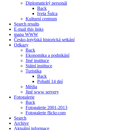
Diplomatický personál
Back
Iveta Šulca
Kulturní centrum
Search results
E-mail this links
mapa WWW
Česko-lotyšská historická setkání
Odkazy
Back
Ekonomika a podnikání
Jiné instituce
Státní instituce
Turistika
Back
Pobaltí 14 dní
Média
Jiné www servery
Fotogalerie
Back
Fotogalerie 2001-2013
Fotogalerie flickr.com
Search
Archive
Aktuální informace