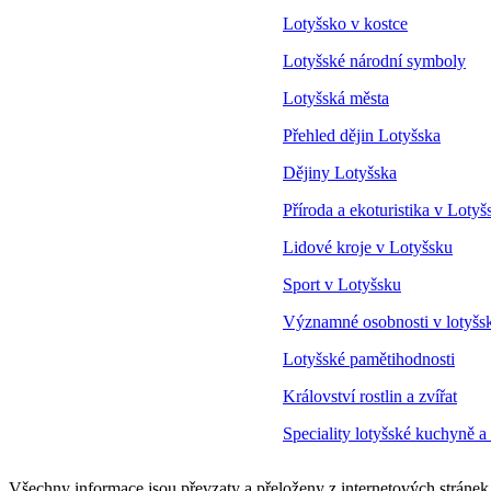
Lotyšsko v kostce
Lotyšské národní symboly
Lotyšská města
Přehled dějin Lotyšska
Dějiny Lotyšska
Příroda a ekoturistika v Lotyš
Lidové kroje v Lotyšsku
Sport v Lotyšsku
Významné osobnosti v lotyšs
Lotyšské pamětihodnosti
Království rostlin a zvířat
Speciality lotyšské kuchyně a
Všechny informace jsou převzaty a přeloženy z internetových stráne