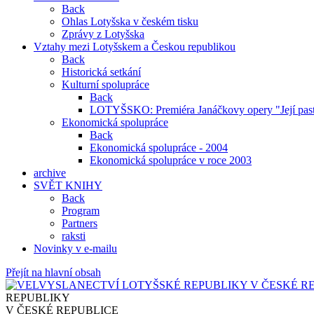
Back
Ohlas Lotyšska v českém tisku
Zprávy z Lotyšska
Vztahy mezi Lotyšskem a Českou republikou
Back
Historická setkání
Kulturní spolupráce
Back
LOTYŠSKO: Premiéra Janáčkovy opery "Její past
Ekonomická spolupráce
Back
Ekonomická spolupráce - 2004
Ekonomická spolupráce v roce 2003
archive
SVĚT KNIHY
Back
Program
Partners
raksti
Novinky v e-mailu
Přejít na hlavní obsah
REPUBLIKY
V ČESKÉ REPUBLICE