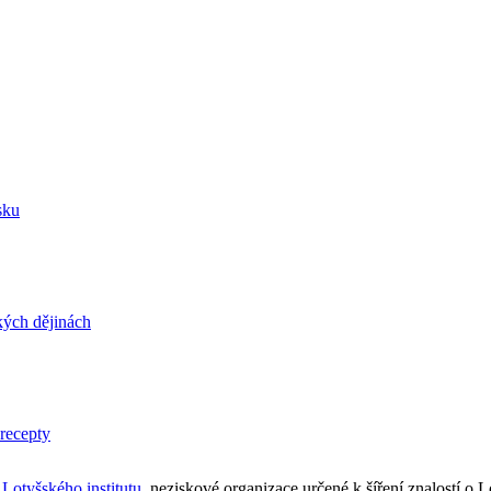
sku
kých dějinách
 recepty
k
Lotyšského institutu
, neziskové organizace určené k šíření znalostí o L