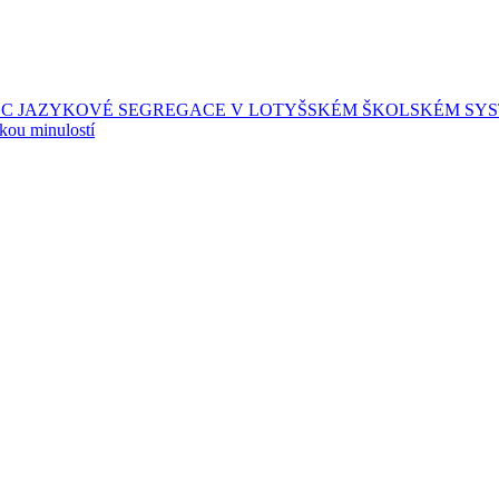
EC JAZYKOVÉ SEGREGACE V LOTYŠSKÉM ŠKOLSKÉM SY
skou minulostí