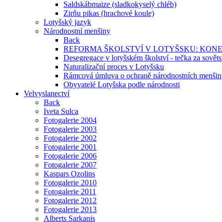
Saldskábmaize (sladkokyselý chléb)
Zirňu pikas (hrachové koule)
Lotyšský jazyk
Národnostní menšiny
Back
REFORMA ŠKOLSTVÍ V LOTYŠSKU: KON
Desegregace v lotyšském školství - tečka za sovět
Naturalizační proces v Lotyšsku
Rámcová úmluva o ochraně národnostních menšin
Obyvatelé Lotyšska podle národnosti
Velvyslanectví
Back
Iveta Sulca
Fotogalerie 2004
Fotogalerie 2003
Fotogalerie 2002
Fotogalerie 2001
Fotogalerie 2006
Fotogalerie 2007
Kaspars Ozolins
Fotogalerie 2010
Fotogalerie 2011
Fotogalerie 2012
Fotogalerie 2013
Alberts Sarkanis