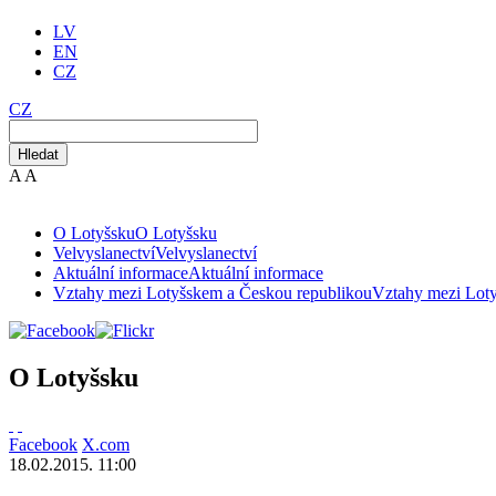
LV
EN
CZ
CZ
Hledat
A
A
O Lotyšsku
O Lotyšsku
Velvyslanectví
Velvyslanectví
Aktuální informace
Aktuální informace
Vztahy mezi Lotyšskem a Českou republikou
Vztahy mezi Lot
O Lotyšsku
Facebook
X.com
18.02.2015. 11:00