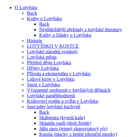
O Lotyšsku
Back
Knihy o Lotyšsku
Back
Nejdůležitější překlady z lotyšské literatury
Knihy a články o Lotyšsku
Historie
LOTYŠSKO V KOSTCE
Lotyšské národní symboly
Lotyšská města
Přehled dějin Lotyšska
Dějiny Lotyšska
Příroda a ekoturistika v Lotyšsku
Lidové kroje v Lotyšsku
Sport v Lotyšsku
Významné osobnosti v lotyšských dějinách
Lotyšské pamětihodnosti
Království rostlin a zvířat v Lotyšsku
Speciality lotyšské kuchyně
Back
Skábputra (kyselá kaše)
Sklandu rauši (druh žemle)
Jáňu siers (jemný slunovratový sýr)
Karaša (placky z hrubé pšeniční mouky)