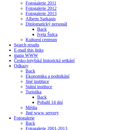
Fotogalerie 2011
Fotogalerie 2012
Fotogalerie 2013
Alberts Sarkanis
Diplomatický personál
Back
Iveta Šulca
Kulturní centrum
Search results
E-mail this links
mapa WWW
Česko-lotyšská historická setkání
Odkazy
Back
Ekonomika a podnikání
Jiné instituce
Státní instituce
Turistika
Back
Pobaltí 14 dní
Média
Jiné www servery
Fotogalerie
Back
Fotogalerie 2001-2013