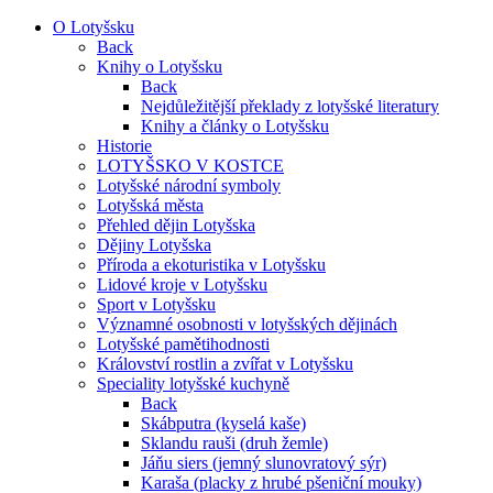
O Lotyšsku
Back
Knihy o Lotyšsku
Back
Nejdůležitější překlady z lotyšské literatury
Knihy a články o Lotyšsku
Historie
LOTYŠSKO V KOSTCE
Lotyšské národní symboly
Lotyšská města
Přehled dějin Lotyšska
Dějiny Lotyšska
Příroda a ekoturistika v Lotyšsku
Lidové kroje v Lotyšsku
Sport v Lotyšsku
Významné osobnosti v lotyšských dějinách
Lotyšské pamětihodnosti
Království rostlin a zvířat v Lotyšsku
Speciality lotyšské kuchyně
Back
Skábputra (kyselá kaše)
Sklandu rauši (druh žemle)
Jáňu siers (jemný slunovratový sýr)
Karaša (placky z hrubé pšeniční mouky)