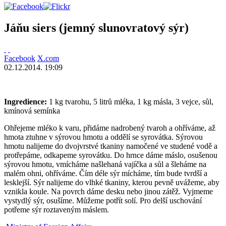
Jáňu siers (jemný slunovratový sýr)
Facebook
X.com
02.12.2014. 19:09
Ingredience:
1 kg tvarohu, 5 litrů mléka, 1 kg másla, 3 vejce, sůl,
kmínová semínka
Ohřejeme mléko k varu, přidáme nadrobený tvaroh a ohříváme, až
hmota ztuhne v sýrovou hmotu a oddělí se syrovátka. Sýrovou
hmotu nalijeme do dvojvrstvé tkaniny namočené ve studené vodě a
protřepáme, odkapeme syrovátku. Do hrnce dáme máslo, osušenou
sýrovou hmotu, vmícháme našlehaná vajíčka a sůl a šleháme na
malém ohni, ohříváme. Čím déle sýr mícháme, tím bude tvrdší a
lesklejší. Sýr nalijeme do vlhké tkaniny, kterou pevně uvážeme, aby
vznikla koule. Na povrch dáme desku nebo jinou zátěž. Vyjmeme
vystydlý sýr, osušíme. Můžeme potřít solí. Pro delší uschování
potřeme sýr roztaveným máslem.