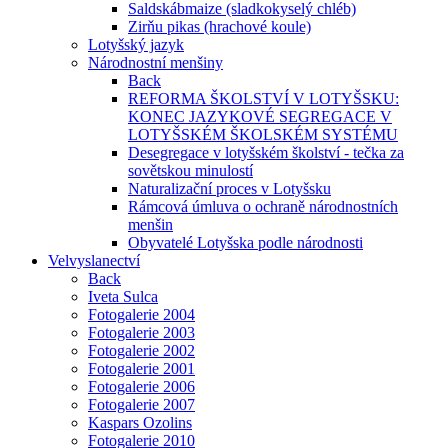
Saldskábmaize (sladkokyselý chléb)
Zirňu pikas (hrachové koule)
Lotyšský jazyk
Národnostní menšiny
Back
REFORMA ŠKOLSTVÍ V LOTYŠSKU:
KONEC JAZYKOVÉ SEGREGACE V
LOTYŠSKÉM ŠKOLSKÉM SYSTÉMU
Desegregace v lotyšském školství - tečka za
sovětskou minulostí
Naturalizační proces v Lotyšsku
Rámcová úmluva o ochraně národnostních
menšin
Obyvatelé Lotyšska podle národnosti
Velvyslanectví
Back
Iveta Sulca
Fotogalerie 2004
Fotogalerie 2003
Fotogalerie 2002
Fotogalerie 2001
Fotogalerie 2006
Fotogalerie 2007
Kaspars Ozolins
Fotogalerie 2010