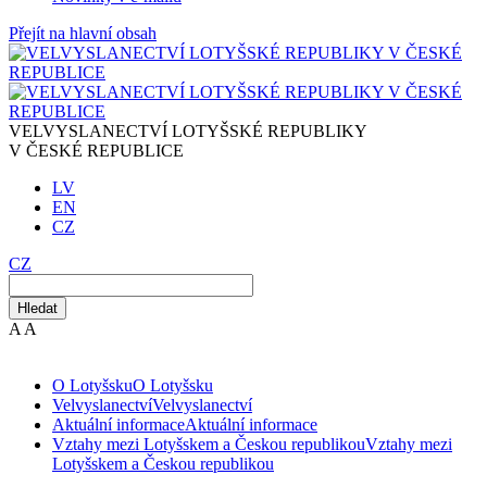
Přejít na hlavní obsah
VELVYSLANECTVÍ LOTYŠSKÉ REPUBLIKY
V ČESKÉ REPUBLICE
LV
EN
CZ
CZ
Hledat
A
A
O Lotyšsku
O Lotyšsku
Velvyslanectví
Velvyslanectví
Aktuální informace
Aktuální informace
Vztahy mezi Lotyšskem a Českou republikou
Vztahy mezi
Lotyšskem a Českou republikou