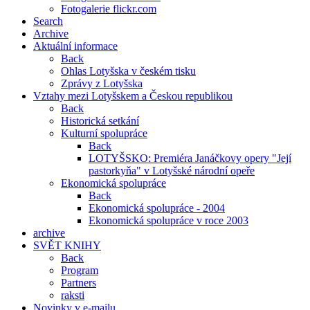
Fotogalerie flickr.com
Search
Archive
Aktuální informace
Back
Ohlas Lotyšska v českém tisku
Zprávy z Lotyšska
Vztahy mezi Lotyšskem a Českou republikou
Back
Historická setkání
Kulturní spolupráce
Back
LOTYŠSKO: Premiéra Janáčkovy opery "Její
pastorkyňa" v Lotyšské národní opeře
Ekonomická spolupráce
Back
Ekonomická spolupráce - 2004
Ekonomická spolupráce v roce 2003
archive
SVĚT KNIHY
Back
Program
Partners
raksti
Novinky v e-mailu