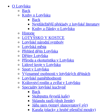
O Lotyšsku
Back
Knihy o Lotyšsku
Back
Nejdůležitější překlady z lotyšské literatury
Knihy a články o Lotyšsku
Historie
LOTYŠSKO V KOSTCE
Lotyšské národní symboly
Lotyšská města
Přehled dějin Lotyšska
Dějiny Lotyšska
Příroda a ekoturistika v Lotyšsku
Lidové kroje v Lotyšsku
Sport v Lotyšsku
Významné osobnosti v lotyšských dějinách
Lotyšské pamětihodnosti
Království rostlin a zvířat v Lotyšsku
Speciality lotyšské kuchyně
Back
Skábputra (kyselá kaše)
Sklandu rauši (druh žemle)
Jáňu siers (jemný slunovratový sýr)
Karaša (placky z hrubé pšeniční mouky)