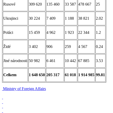
Rusové
309 620
135 460
33 587
478 667
25
Ukrajinci
30 224
7 409
1 188
38 821
2.02
Poláci
15 459
4 962
1 923
22 344
1.2
Židé
3 402
906
259
4 567
0.24
Jiné národnosti
50 982
6 461
10 442
67 885
3.53
Celkem
1 648 650
205 317
61 018
1 914 985
99.81
Ministry of Foreign Affairs