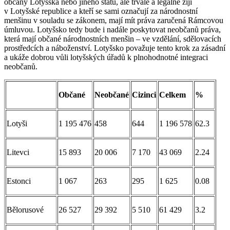
občany Lotyšska nebo jiného státu, ale trvale a legálně žijí
v Lotyšské republice a kteří se sami označují za národnostní
menšinu v souladu se zákonem, mají mít práva zaručená Rámcovou
úmluvou. Lotyšsko tedy bude i nadále poskytovat neobčanů práva,
která mají občané národnostních menšin – ve vzdělání, sdělovacích
prostředcích a náboženství. Lotyšsko považuje tento krok za zásadní
a ukáže dobrou vůli lotyšských úřadů k plnohodnotné integraci
neobčanů.
Občané
Neobčané
Cizinci
Celkem
%
Lotyši
1 195 476
458
644
1 196 578
62.3
Litevci
15 893
20 006
7 170
43 069
2.24
Estonci
1 067
263
295
1 625
0.08
Bělorusové
26 527
29 392
5 510
61 429
3.2