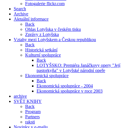
Fotogalerie flickr.com
Search
Archive
Aktuální informace
Back
Ohlas Lotyšska v českém tisku
Zprávy z Lotyšska
Vztahy mezi Lotyšskem a Českou republikou
Back
Historická setkání
Kulturní spolupráce
Back
LOTYŠSKO: Premiéra Janáčkovy opery "Její
pastorkyňa" v Lotyšské národní opeře
Ekonomická spolupráce
Back
Ekonomická spolupráce - 2004
Ekonomická spolupráce v roce 2003
archive
SVĚT KNIHY
Back
Program
Partners
raksti
Novinky v e-mailu