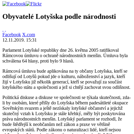
Obyvatelé Lotyšska podle národnosti
Facebook
X.com
12.11.2019. 15:31
Parlament Lotyšské republiky dne 26. května 2005 ratifikoval
Rámcovou úmluvu o ochraně národnostních menšin. Úmluva byla
schválena 64 hlasy, proti bylo 9 hlasů.
Rámcová úmluva bude aplikována na ty občany Lotyšska, kteří se
odlišují od Lotyšů pokud jde o kulturu, náboženství a jazyk, kteří
žijí v Lotyšsku již několik generací, kteří se považují za součást
lotyšského státu a společnosti a jež si chtějí zachovat svou odlišnost.
Politická diskuse a diskuse ve společnosti se týkala skutečnosti, zda-
li by osobám, které přišly do Lotyšska během padesátileté okupace
Sovětským svazem a ještě nezískaly lotyšské občanství a jejichž
skutečný vztah k Lotyšsku je stále křehký, měly být poskytována
práva národnostních menšin. Lotyšský parlament se rozhodl, že
bude štědřejší k neobčanům než zákon a praxe ve většině
evropských států. Podle zákonu o naturalizaci lidé, kteří nejsou