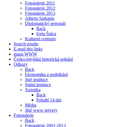
Fotogalerie 2011
Fotogalerie 2012
Fotogalerie 2013
Alberts Sarkanis
Diplomatický personál
Back
Iveta Šulca
Kulturní centrum
Search results
E-mail this links
mapa WWW
Česko-lotyšská historická setkání
Odkazy
Back
Ekonomika a podnikání
Jiné instituce
Státní instituce
Turistika
Back
Pobaltí 14 dní
Média
Jiné www servery
Fotogalerie
Back
Fotogalerie 2001-2013