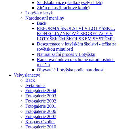
Saldskábmaize (sladkokyselý chléb)
Zirňu pikas (hrachové koule)
Lotyšský jazyk
Národnostní menšiny
Back
REFORMA ŠKOLSTVÍ V LOTYŠSKU:
KONEC JAZYKOVÉ SEGREGACE V
LOTYŠSKÉM ŠKOLSKÉM SYSTÉMU
Desegregace v lotyšském školství - tečka za
sovětskou minulostí
Naturalizační proces v Lotyšsku
Rámcová úmluva o ochraně národnostních
menšin
Obyvatelé Lotyšska podle národnosti
Velvyslanectví
Back
Iveta Sulca
Fotogalerie 2004
Fotogalerie 2003
Fotogalerie 2002
Fotogalerie 2001
Fotogalerie 2006
Fotogalerie 2007
Kaspars Ozolins
Fotogalerie 2010