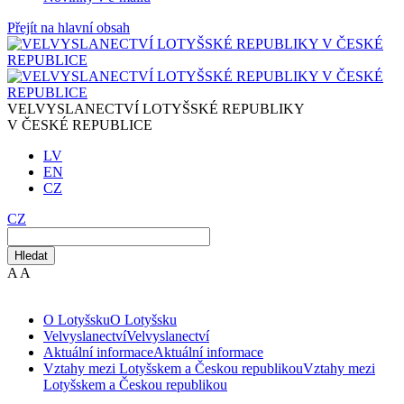
Přejít na hlavní obsah
VELVYSLANECTVÍ LOTYŠSKÉ REPUBLIKY
V ČESKÉ REPUBLICE
LV
EN
CZ
CZ
Hledat
A
A
O Lotyšsku
O Lotyšsku
Velvyslanectví
Velvyslanectví
Aktuální informace
Aktuální informace
Vztahy mezi Lotyšskem a Českou republikou
Vztahy mezi
Lotyšskem a Českou republikou