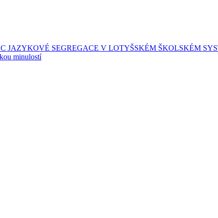
EC JAZYKOVÉ SEGREGACE V LOTYŠSKÉM ŠKOLSKÉM SY
skou minulostí