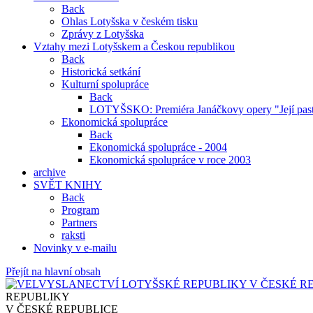
Back
Ohlas Lotyšska v českém tisku
Zprávy z Lotyšska
Vztahy mezi Lotyšskem a Českou republikou
Back
Historická setkání
Kulturní spolupráce
Back
LOTYŠSKO: Premiéra Janáčkovy opery "Její past
Ekonomická spolupráce
Back
Ekonomická spolupráce - 2004
Ekonomická spolupráce v roce 2003
archive
SVĚT KNIHY
Back
Program
Partners
raksti
Novinky v e-mailu
Přejít na hlavní obsah
REPUBLIKY
V ČESKÉ REPUBLICE