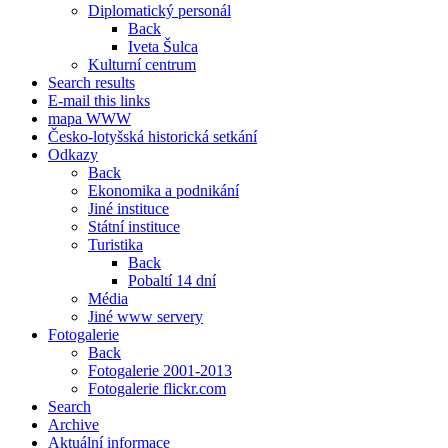
Diplomatický personál
Back
Iveta Šulca
Kulturní centrum
Search results
E-mail this links
mapa WWW
Česko-lotyšská historická setkání
Odkazy
Back
Ekonomika a podnikání
Jiné instituce
Státní instituce
Turistika
Back
Pobaltí 14 dní
Média
Jiné www servery
Fotogalerie
Back
Fotogalerie 2001-2013
Fotogalerie flickr.com
Search
Archive
Aktuální informace