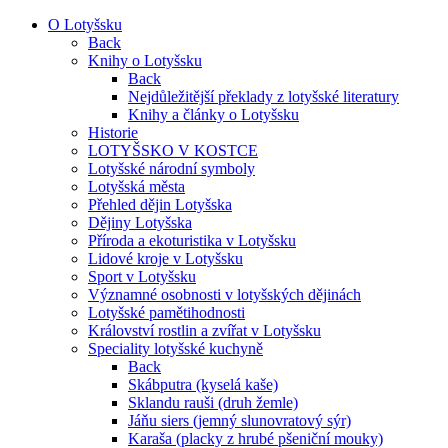
O Lotyšsku
Back
Knihy o Lotyšsku
Back
Nejdůležitější překlady z lotyšské literatury
Knihy a články o Lotyšsku
Historie
LOTYŠSKO V KOSTCE
Lotyšské národní symboly
Lotyšská města
Přehled dějin Lotyšska
Dějiny Lotyšska
Příroda a ekoturistika v Lotyšsku
Lidové kroje v Lotyšsku
Sport v Lotyšsku
Významné osobnosti v lotyšských dějinách
Lotyšské pamětihodnosti
Království rostlin a zvířat v Lotyšsku
Speciality lotyšské kuchyně
Back
Skábputra (kyselá kaše)
Sklandu rauši (druh žemle)
Jáňu siers (jemný slunovratový sýr)
Karaša (placky z hrubé pšeniční mouky)