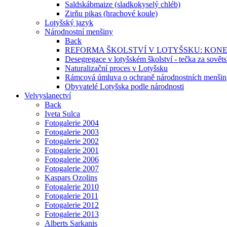
Saldskábmaize (sladkokyselý chléb)
Zirňu pikas (hrachové koule)
Lotyšský jazyk
Národnostní menšiny
Back
REFORMA ŠKOLSTVÍ V LOTYŠSKU: KON
Desegregace v lotyšském školství - tečka za sovět
Naturalizační proces v Lotyšsku
Rámcová úmluva o ochraně národnostních menšin
Obyvatelé Lotyšska podle národnosti
Velvyslanectví
Back
Iveta Sulca
Fotogalerie 2004
Fotogalerie 2003
Fotogalerie 2002
Fotogalerie 2001
Fotogalerie 2006
Fotogalerie 2007
Kaspars Ozolins
Fotogalerie 2010
Fotogalerie 2011
Fotogalerie 2012
Fotogalerie 2013
Alberts Sarkanis