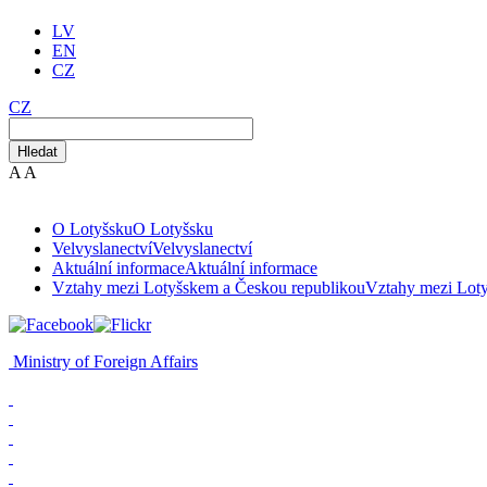
LV
EN
CZ
CZ
Hledat
A
A
O Lotyšsku
O Lotyšsku
Velvyslanectví
Velvyslanectví
Aktuální informace
Aktuální informace
Vztahy mezi Lotyšskem a Českou republikou
Vztahy mezi Lot
Ministry of Foreign Affairs