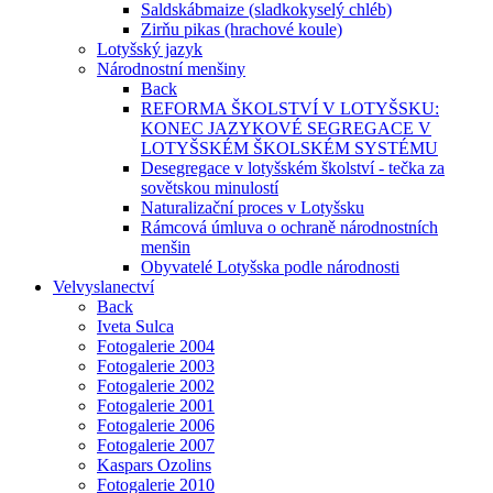
Saldskábmaize (sladkokyselý chléb)
Zirňu pikas (hrachové koule)
Lotyšský jazyk
Národnostní menšiny
Back
REFORMA ŠKOLSTVÍ V LOTYŠSKU:
KONEC JAZYKOVÉ SEGREGACE V
LOTYŠSKÉM ŠKOLSKÉM SYSTÉMU
Desegregace v lotyšském školství - tečka za
sovětskou minulostí
Naturalizační proces v Lotyšsku
Rámcová úmluva o ochraně národnostních
menšin
Obyvatelé Lotyšska podle národnosti
Velvyslanectví
Back
Iveta Sulca
Fotogalerie 2004
Fotogalerie 2003
Fotogalerie 2002
Fotogalerie 2001
Fotogalerie 2006
Fotogalerie 2007
Kaspars Ozolins
Fotogalerie 2010