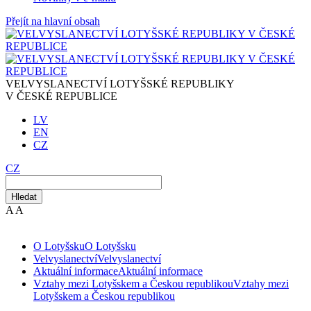
Přejít na hlavní obsah
VELVYSLANECTVÍ LOTYŠSKÉ REPUBLIKY
V ČESKÉ REPUBLICE
LV
EN
CZ
CZ
Hledat
A
A
O Lotyšsku
O Lotyšsku
Velvyslanectví
Velvyslanectví
Aktuální informace
Aktuální informace
Vztahy mezi Lotyšskem a Českou republikou
Vztahy mezi
Lotyšskem a Českou republikou