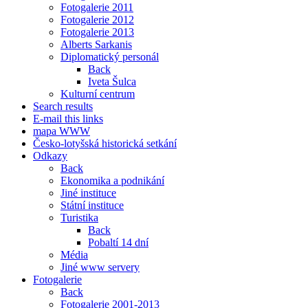
Fotogalerie 2011
Fotogalerie 2012
Fotogalerie 2013
Alberts Sarkanis
Diplomatický personál
Back
Iveta Šulca
Kulturní centrum
Search results
E-mail this links
mapa WWW
Česko-lotyšská historická setkání
Odkazy
Back
Ekonomika a podnikání
Jiné instituce
Státní instituce
Turistika
Back
Pobaltí 14 dní
Média
Jiné www servery
Fotogalerie
Back
Fotogalerie 2001-2013