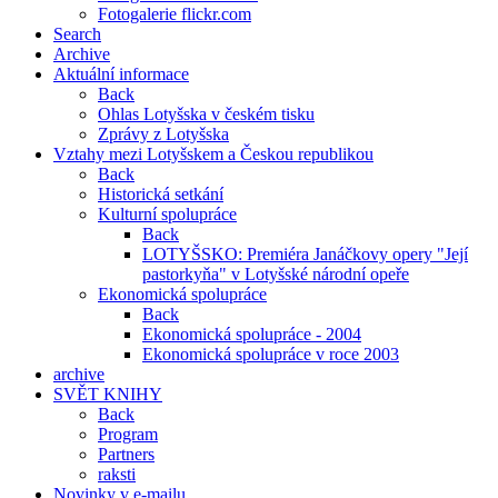
Fotogalerie flickr.com
Search
Archive
Aktuální informace
Back
Ohlas Lotyšska v českém tisku
Zprávy z Lotyšska
Vztahy mezi Lotyšskem a Českou republikou
Back
Historická setkání
Kulturní spolupráce
Back
LOTYŠSKO: Premiéra Janáčkovy opery "Její
pastorkyňa" v Lotyšské národní opeře
Ekonomická spolupráce
Back
Ekonomická spolupráce - 2004
Ekonomická spolupráce v roce 2003
archive
SVĚT KNIHY
Back
Program
Partners
raksti
Novinky v e-mailu