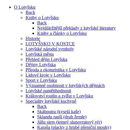
O Lotyšsku
Back
Knihy o Lotyšsku
Back
Nejdůležitější překlady z lotyšské literatury
Knihy a články o Lotyšsku
Historie
LOTYŠSKO V KOSTCE
Lotyšské národní symboly
Lotyšská města
Přehled dějin Lotyšska
Dějiny Lotyšska
Příroda a ekoturistika v Lotyšsku
Lidové kroje v Lotyšsku
Sport v Lotyšsku
Významné osobnosti v lotyšských dějinách
Lotyšské pamětihodnosti
Království rostlin a zvířat v Lotyšsku
Speciality lotyšské kuchyně
Back
Skábputra (kyselá kaše)
Sklandu rauši (druh žemle)
Jáňu siers (jemný slunovratový sýr)
Karaša (placky z hrubé pšeniční mouky)