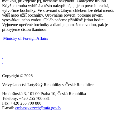
moukou, přikryjeme jej, necháme nakynout. Zahřejeme troubu.
Když je trouba vyhřátá a těsto nakypřené, tj. jeho povrch praská,
vytvoříme bochníky. Ve srovnání s žitným chlebem lze dělat menší,
větší nebo užší bochníky. Urovnáme povrch, potřeme pivem,
syrovátkou nebo vodou. Chléb pečeme přibližně jednu hodinu.
Vyjmeme upečené bochníky a dlaní je pomažeme vodou, pak je
přikryjeme čistou tkaninou.
Ministry of Foreign Affairs
Copyright © 2026
Velvyslanectví Lotyšský Republiky v České Republice
Hradešínská 3, 101 00 Praha 10, Česká Republika
Telefony: +420 255 700 881
Fax: +420 255 700 880
E-mail:
embassy.czech@mfa.gov.lv