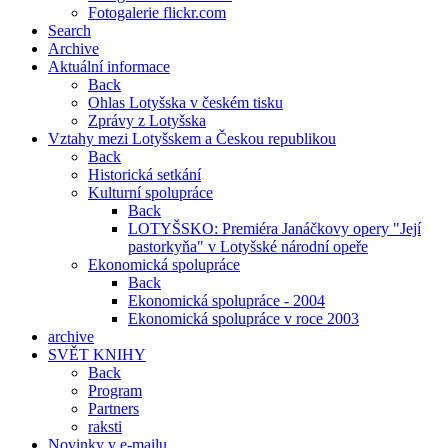
Fotogalerie flickr.com
Search
Archive
Aktuální informace
Back
Ohlas Lotyšska v českém tisku
Zprávy z Lotyšska
Vztahy mezi Lotyšskem a Českou republikou
Back
Historická setkání
Kulturní spolupráce
Back
LOTYŠSKO: Premiéra Janáčkovy opery "Její
pastorkyňa" v Lotyšské národní opeře
Ekonomická spolupráce
Back
Ekonomická spolupráce - 2004
Ekonomická spolupráce v roce 2003
archive
SVĚT KNIHY
Back
Program
Partners
raksti
Novinky v e-mailu