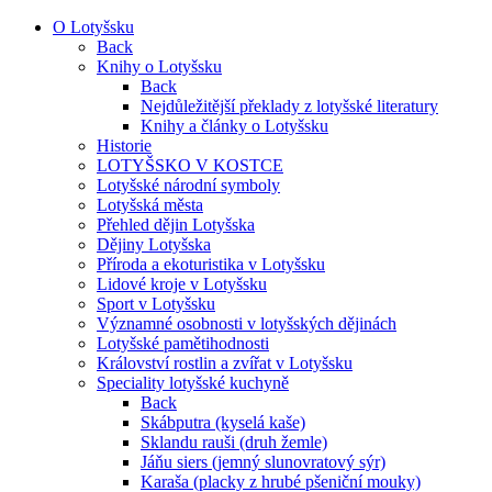
O Lotyšsku
Back
Knihy o Lotyšsku
Back
Nejdůležitější překlady z lotyšské literatury
Knihy a články o Lotyšsku
Historie
LOTYŠSKO V KOSTCE
Lotyšské národní symboly
Lotyšská města
Přehled dějin Lotyšska
Dějiny Lotyšska
Příroda a ekoturistika v Lotyšsku
Lidové kroje v Lotyšsku
Sport v Lotyšsku
Významné osobnosti v lotyšských dějinách
Lotyšské pamětihodnosti
Království rostlin a zvířat v Lotyšsku
Speciality lotyšské kuchyně
Back
Skábputra (kyselá kaše)
Sklandu rauši (druh žemle)
Jáňu siers (jemný slunovratový sýr)
Karaša (placky z hrubé pšeniční mouky)