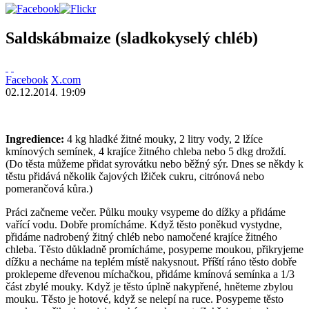
Saldskábmaize (sladkokyselý chléb)
Facebook
X.com
02.12.2014. 19:09
Ingredience:
4 kg hladké žitné mouky, 2 litry vody, 2 lžíce
kmínových semínek, 4 krajíce žitného chleba nebo 5 dkg droždí.
(Do těsta můžeme přidat syrovátku nebo běžný sýr. Dnes se někdy k
těstu přidává několik čajových lžiček cukru, citrónová nebo
pomerančová kůra.)
Práci začneme večer. Půlku mouky vsypeme do dížky a přidáme
vařící vodu. Dobře promícháme. Když těsto poněkud vystydne,
přidáme nadrobený žitný chléb nebo namočené krajíce žitného
chleba. Těsto důkladně promícháme, posypeme moukou, přikryjeme
dížku a necháme na teplém místě nakysnout. Příští ráno těsto dobře
proklepeme dřevenou míchačkou, přidáme kmínová semínka a 1/3
část zbylé mouky. Když je těsto úplně nakypřené, hněteme zbylou
mouku. Těsto je hotové, když se nelepí na ruce. Posypeme těsto