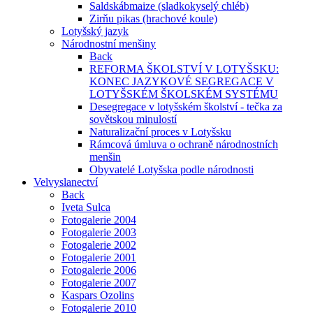
Saldskábmaize (sladkokyselý chléb)
Zirňu pikas (hrachové koule)
Lotyšský jazyk
Národnostní menšiny
Back
REFORMA ŠKOLSTVÍ V LOTYŠSKU:
KONEC JAZYKOVÉ SEGREGACE V
LOTYŠSKÉM ŠKOLSKÉM SYSTÉMU
Desegregace v lotyšském školství - tečka za
sovětskou minulostí
Naturalizační proces v Lotyšsku
Rámcová úmluva o ochraně národnostních
menšin
Obyvatelé Lotyšska podle národnosti
Velvyslanectví
Back
Iveta Sulca
Fotogalerie 2004
Fotogalerie 2003
Fotogalerie 2002
Fotogalerie 2001
Fotogalerie 2006
Fotogalerie 2007
Kaspars Ozolins
Fotogalerie 2010