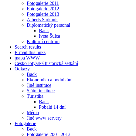
Fotogalerie 2011
Fotogalerie 2012
Fotogalerie 2013
Alberts Sarkanis
Diplomatický personál
Back
Iveta Šulca
Kulturní centrum
Search results
E-mail this links
mapa WWW
Česko-lotyšská historická setkání
Odkazy
Back
Ekonomika a podnikání
Jiné instituce
Státní instituce
Turistika
Back
Pobaltí 14 dní
Média
Jiné www servery
Fotogalerie
Back
Fotogalerie 2001-2013