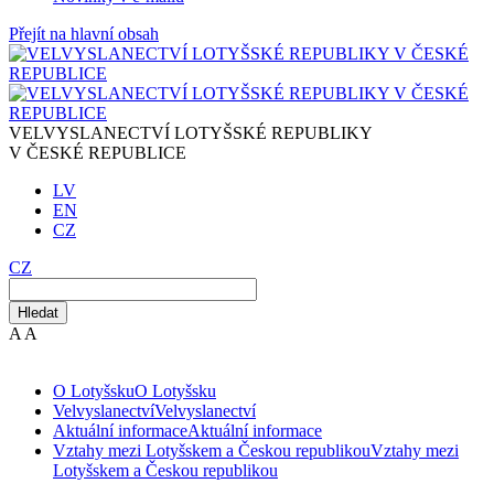
Přejít na hlavní obsah
VELVYSLANECTVÍ LOTYŠSKÉ REPUBLIKY
V ČESKÉ REPUBLICE
LV
EN
CZ
CZ
Hledat
A
A
O Lotyšsku
O Lotyšsku
Velvyslanectví
Velvyslanectví
Aktuální informace
Aktuální informace
Vztahy mezi Lotyšskem a Českou republikou
Vztahy mezi
Lotyšskem a Českou republikou