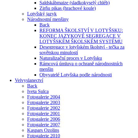
Saldskábmaize (sladkokyselý chléb)
Zirňu pikas (hrachové koule)
Lotyšský jazyk
Národnostní menšiny
Back
REFORMA ŠKOLSTVÍ V LOTYŠSKU:
KONEC JAZYKOVÉ SEGREGACE V
LOTYŠSKÉM ŠKOLSKÉM SYSTÉMU
Desegregace v lotyšském školství - tečka za
sovětskou minulostí
Naturalizační proces v Lotyšsku
Rámcová úmluva o ochraně národnostních
menšin
Obyvatelé Lotyšska podle národnosti
Velvyslanectví
Back
Iveta Sulca
Fotogalerie 2004
Fotogalerie 2003
Fotogalerie 2002
Fotogalerie 2001
Fotogalerie 2006
Fotogalerie 2007
Kaspars Ozolins
Fotogalerie 2010