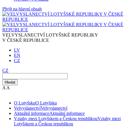
Přejít na hlavní obsah
VELVYSLANECTVÍ LOTYŠSKÉ REPUBLIKY
V ČESKÉ REPUBLICE
LV
EN
CZ
CZ
Hledat
A
A
O Lotyšsku
O Lotyšsku
Velvyslanectví
Velvyslanectví
Aktuální informace
Aktuální informace
Vztahy mezi Lotyšskem a Českou republikou
Vztahy mezi
Lotyšskem a Českou republikou