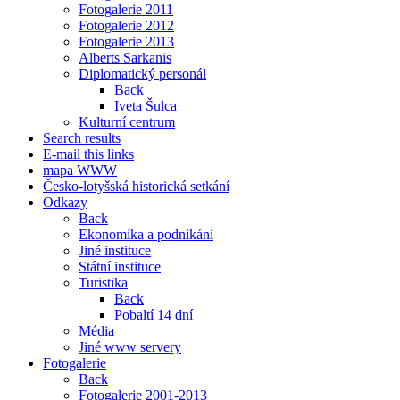
Fotogalerie 2011
Fotogalerie 2012
Fotogalerie 2013
Alberts Sarkanis
Diplomatický personál
Back
Iveta Šulca
Kulturní centrum
Search results
E-mail this links
mapa WWW
Česko-lotyšská historická setkání
Odkazy
Back
Ekonomika a podnikání
Jiné instituce
Státní instituce
Turistika
Back
Pobaltí 14 dní
Média
Jiné www servery
Fotogalerie
Back
Fotogalerie 2001-2013