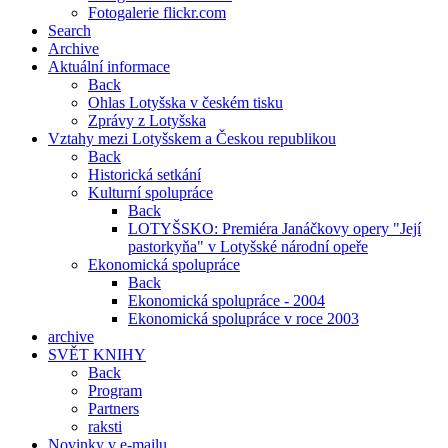
Fotogalerie flickr.com
Search
Archive
Aktuální informace
Back
Ohlas Lotyšska v českém tisku
Zprávy z Lotyšska
Vztahy mezi Lotyšskem a Českou republikou
Back
Historická setkání
Kulturní spolupráce
Back
LOTYŠSKO: Premiéra Janáčkovy opery "Její
pastorkyňa" v Lotyšské národní opeře
Ekonomická spolupráce
Back
Ekonomická spolupráce - 2004
Ekonomická spolupráce v roce 2003
archive
SVĚT KNIHY
Back
Program
Partners
raksti
Novinky v e-mailu