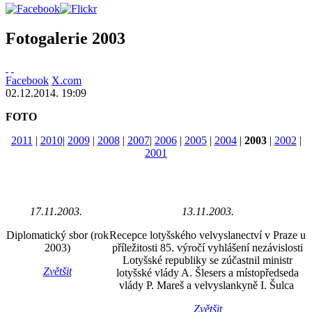
Fotogalerie 2003
Facebook
X.com
02.12.2014. 19:09
FOTO
2011
|
2010
|
2009
|
2008
|
2007
|
2006
|
2005
|
2004
|
2003
|
2002
|
2001
17.11.2003.
13.11.2003.
Diplomatický sbor (rok
Recepce lotyšského velvyslanectví v Praze u
2003)
příležitosti 85. výročí vyhlášení nezávislosti
Lotyšské republiky se zúčastnil ministr
Zvětšit
lotyšské vlády A. Šlesers a místopředseda
vlády P. Mareš a velvyslankyně I. Šulca
Zvětšit