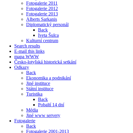
Fotogalerie 2011
Fotogalerie 2012
Fotogalerie 2013
Alberts Sarkanis
Diplomatický personál
Back
Iveta Šulca
Kulturní centrum
Search results
E-mail this links
mapa WWW
Česko-lotyšská historická setkání
Odkazy
Back
Ekonomika a podnikání
Jiné instituce
Státní instituce
Turistika
Back
Pobaltí 14 dní
Média
Jiné www servery
Fotogalerie
Back
Fotogalerie 2001-2013