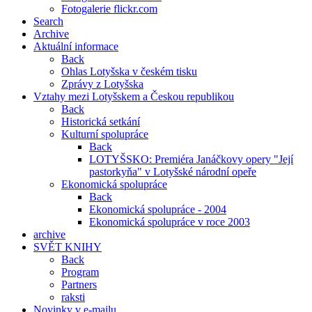
Fotogalerie flickr.com
Search
Archive
Aktuální informace
Back
Ohlas Lotyšska v českém tisku
Zprávy z Lotyšska
Vztahy mezi Lotyšskem a Českou republikou
Back
Historická setkání
Kulturní spolupráce
Back
LOTYŠSKO: Premiéra Janáčkovy opery "Její
pastorkyňa" v Lotyšské národní opeře
Ekonomická spolupráce
Back
Ekonomická spolupráce - 2004
Ekonomická spolupráce v roce 2003
archive
SVĚT KNIHY
Back
Program
Partners
raksti
Novinky v e-mailu