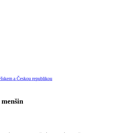
yšskem a Českou republikou
 menšin