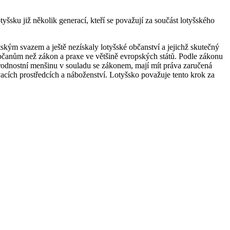
yšsku již několik generací, kteří se považují za součást lotyšského
tským svazem a ještě nezískaly lotyšské občanství a jejichž skutečný
občanům než zákon a praxe ve většině evropských států. Podle zákonu
a národnostní menšinu v souladu se zákonem, mají mít práva zaručená
cích prostředcích a náboženství. Lotyšsko považuje tento krok za