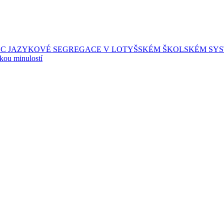
EC JAZYKOVÉ SEGREGACE V LOTYŠSKÉM ŠKOLSKÉM SY
skou minulostí