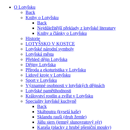
O Lotyšsku
Back
Knihy o Lotyšsku
Back
Nejdůležitější překlady z lotyšské literatury
Knihy a články o Lotyšsku
Historie
LOTYŠSKO V KOSTCE
Lotyšské národní symboly
Lotyšská města
Přehled dějin Lotyšska
Dějiny Lotyšska
Příroda a ekoturistika v Lotyšsku
Lidové kroje v Lotyšsku
Sport v Lotyšsku
Významné osobnosti v lotyšských dějinách
Lotyšské pamětihodnosti
Království rostlin a zvířat v Lotyšsku
Speciality lotyšské kuchyně
Back
Skábputra (kyselá kaše)
Sklandu rauši (druh žemle)
Jáňu siers (jemný slunovratový sýr)
Karaša (placky z hrubé pšeniční mouky)