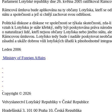
Parlament Lotyšské republiky dne 26. května 2005 ratifikoval Rámc
Rámcová úmluva bude aplikována na ty občany Lotyšska, kteří se odlišu
státu a společnosti a jež si chtějí zachovat svou odlišnost.
Politická diskuse a diskuse ve společnosti se týkala skutečnosti, zda
vztah k Lotyšsku je stále křehký, měly být poskytována práva národn
o naturalizaci lidé, kteří nejsou občany Lotyšska nebo jiného státu, a
Rámcovou úmluvou. Lotyšsko tedy bude i nadále poskytovat neobčanů 
zásadní a ukáže dobrou vůli lotyšských úřadů k plnohodnotné integra
Leden 2006
Ministry of Foreign Affairs
Copyright © 2026
Velvyslanectví Lotyšský Republiky v České Republice
Hradešínská 3, 101 00 Praha 10, Česká Republika