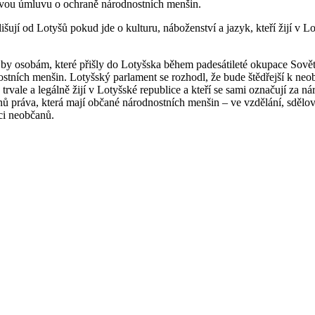
ovou úmluvu o ochraně národnostních menšin.
jí od Lotyšů pokud jde o kulturu, náboženství a jazyk, kteří žijí v Lot
-li by osobám, které přišly do Lotyšska během padesátileté okupace Sově
ostních menšin. Lotyšský parlament se rozhodl, že bude štědřejší k ne
le trvale a legálně žijí v Lotyšské republice a kteří se sami označují z
práva, která mají občané národnostních menšin – ve vzdělání, sdělova
ci neobčanů.