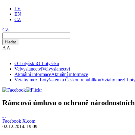
LV
EN
CZ
CZ
Hledat
A
A
O Lotyšsku
O Lotyšsku
Velvyslanectví
Velvyslanectví
Aktuální informace
Aktuální informace
Vztahy mezi Lotyšskem a Českou republikou
Vztahy mezi Lot
Rámcová úmluva o ochraně národnostních
Facebook
X.com
02.12.2014. 19:09