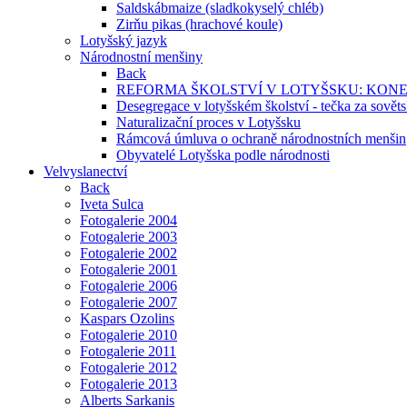
Saldskábmaize (sladkokyselý chléb)
Zirňu pikas (hrachové koule)
Lotyšský jazyk
Národnostní menšiny
Back
REFORMA ŠKOLSTVÍ V LOTYŠSKU: KON
Desegregace v lotyšském školství - tečka za sovět
Naturalizační proces v Lotyšsku
Rámcová úmluva o ochraně národnostních menšin
Obyvatelé Lotyšska podle národnosti
Velvyslanectví
Back
Iveta Sulca
Fotogalerie 2004
Fotogalerie 2003
Fotogalerie 2002
Fotogalerie 2001
Fotogalerie 2006
Fotogalerie 2007
Kaspars Ozolins
Fotogalerie 2010
Fotogalerie 2011
Fotogalerie 2012
Fotogalerie 2013
Alberts Sarkanis