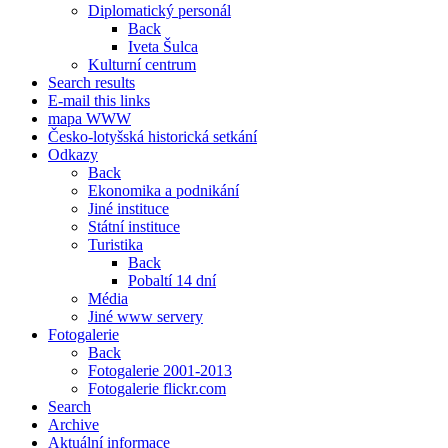
Diplomatický personál
Back
Iveta Šulca
Kulturní centrum
Search results
E-mail this links
mapa WWW
Česko-lotyšská historická setkání
Odkazy
Back
Ekonomika a podnikání
Jiné instituce
Státní instituce
Turistika
Back
Pobaltí 14 dní
Média
Jiné www servery
Fotogalerie
Back
Fotogalerie 2001-2013
Fotogalerie flickr.com
Search
Archive
Aktuální informace